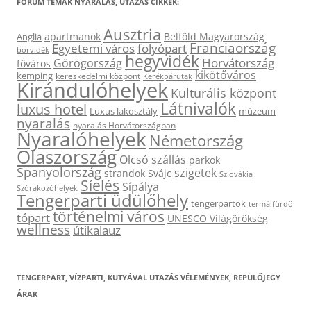
FÓRUM TÉMÁK NYARALÁS, UTAZÁS CIKKEK:
Ausztria
apartmanok
Belföld Magyarország
Anglia
Franciaország
Egyetemi város
folyópart
borvidék
hegyvidék
Horvátország
Görögország
főváros
kikötőváros
kemping
kereskedelmi központ
Kerékpárutak
Kirándulóhelyek
Kulturális központ
Látnivalók
luxus hotel
Luxus lakosztály
múzeum
nyaralás
nyaralás Horvátországban
Nyaralóhelyek
Németország
Olaszország
Olcsó szállás
parkok
Spanyolország
szigetek
strandok
Svájc
Szlovákia
Síelés
Sípálya
Szórakozóhelyek
Tengerparti üdülőhely
tengerpartok
termálfürdő
történelmi város
tópart
UNESCO Világörökség
wellness
útikalauz
TENGERPART, VÍZPARTI, KUTYÁVAL UTAZÁS VÉLEMÉNYEK, REPÜLŐJEGY
ÁRAK