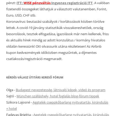
pénzt:
ITT:
WISE pénzváltás
Ingyenes regisztráció ITT
. A valóban
fizetendő összegeket láthatjuk a választott valutanemben, Forint,
Euro, USD, CHF stb.
Koronavírus: beutazási szabályok / korlátozások közben törölve
lettek. A covid-19 járvány statisztikák visszakereshetőek, ország
besorolások, tesztek elfogadása, igazolások már nem kellenek, friss
és aktuális hírek mindig az adott konzulátus / kormány hivatalos
oldalán keressünk! Ott olvassunk utána részletesen! Az Airbnb
kupon kedvezmények időközben megszűntek, a díjmentes
csatlakozás/regisztráció megmaradt.
KÉRDÉS-VÁLASZ ÚTITÁRS KERESŐ FÓRUM
Olga
-
Budapest nevezetesség, látnivaló képek, videó és program
Sajtó
-
München szálláshely, hotel foglalás blog-fórum tippek
Szikora Lajosné
-
Aggtelek cseppkőbarlang nyitvatartás, kirándulás
+ hotel
Fadgyas Brigitta
-
Aggtelek cseppkőbarlang nyitvatartás, kirándulás