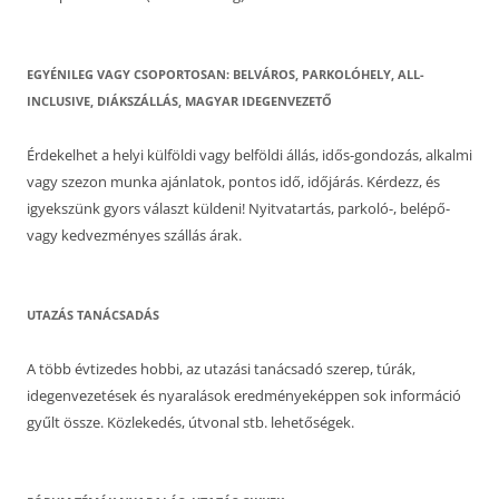
EGYÉNILEG VAGY CSOPORTOSAN: BELVÁROS, PARKOLÓHELY, ALL-
INCLUSIVE, DIÁKSZÁLLÁS, MAGYAR IDEGENVEZETŐ
Érdekelhet a helyi külföldi vagy belföldi állás, idős-gondozás, alkalmi
vagy szezon munka ajánlatok, pontos idő, időjárás. Kérdezz, és
igyekszünk gyors választ küldeni! Nyitvatartás, parkoló-, belépő-
vagy kedvezményes szállás árak.
UTAZÁS TANÁCSADÁS
A több évtizedes hobbi, az utazási tanácsadó szerep, túrák,
idegenvezetések és nyaralások eredményeképpen sok információ
gyűlt össze. Közlekedés, útvonal stb. lehetőségek.