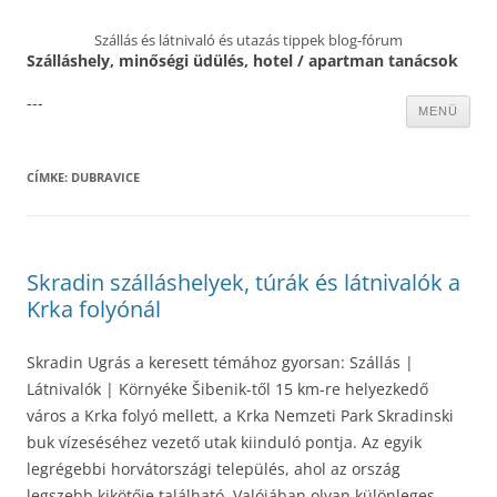
Szállás és látnivaló és utazás tippek blog-fórum
Szálláshely, minőségi üdülés, hotel / apartman tanácsok
---
Kilépés
MENÜ
a
tartalomba
CÍMKE:
DUBRAVICE
Skradin szálláshelyek, túrák és látnivalók a
Krka folyónál
Skradin Ugrás a keresett témához gyorsan: Szállás |
Látnivalók | Környéke Šibenik-től 15 km-re helyezkedő
város a Krka folyó mellett, a Krka Nemzeti Park Skradinski
buk vízeséséhez vezető utak kiinduló pontja. Az egyik
legrégebbi horvátországi település, ahol az ország
legszebb kikötője található. Valójában olyan különleges,