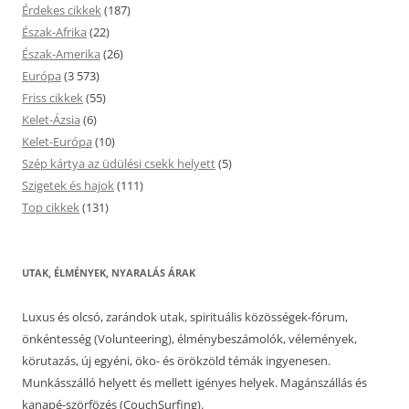
Érdekes cikkek
(187)
Észak-Afrika
(22)
Észak-Amerika
(26)
Európa
(3 573)
Friss cikkek
(55)
Kelet-Ázsia
(6)
Kelet-Európa
(10)
Szép kártya az üdülési csekk helyett
(5)
Szigetek és hajok
(111)
Top cikkek
(131)
UTAK, ÉLMÉNYEK, NYARALÁS ÁRAK
Luxus és olcsó, zarándok utak, spirituális közösségek-fórum,
önkéntesség (Volunteering), élménybeszámolók, vélemények,
körutazás, új egyéni, öko- és örökzöld témák ingyenesen.
Munkásszálló helyett és mellett igényes helyek. Magánszállás és
kanapé-szörfözés (CouchSurfing).