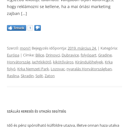
hogy reklámozni se kellene, ha a mai óriási marketing
zajban […]
Tetszik
1
Szerző:
moni1
Bejegyzés időpontja:
2019. március 24.
| Kategória:
Európa
| Címke:
Bilice
,
Drinovci
,
Dubravice
,
folyópart
,
Gradine
,
Horvátország
,
Jachtkikötő
,
kikötőváros
,
Kirándulóhelyek
,
Krka
folyó
,
Krka Nemzeti Park
,
Lozovac
,
nyaralás Horvátországban
,
Raslina
,
Skradin
,
Split
,
Zaton
SZÁLLÁS KERESÉS ÉS UTAZÁS SEGÍTSÉG
Idő és pénz spórolható külföldre utazva, illetve onnan haza utalva