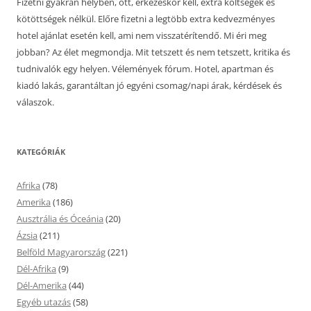
Fizetni gyakran helyben, ott, érkezéskor kell, extra költségek és
kötöttségek nélkül. Előre fizetni a legtöbb extra kedvezményes
hotel ajánlat esetén kell, ami nem visszatérítendő. Mi éri meg
jobban? Az élet megmondja. Mit tetszett és nem tetszett, kritika és
tudnivalók egy helyen. Vélemények fórum. Hotel, apartman és
kiadó lakás, garantáltan jó egyéni csomag/napi árak, kérdések és
válaszok.
KATEGÓRIÁK
Afrika
(78)
Amerika
(186)
Ausztrália és Óceánia
(20)
Ázsia
(211)
Belföld Magyarország
(221)
Dél-Afrika
(9)
Dél-Amerika
(44)
Egyéb utazás
(58)