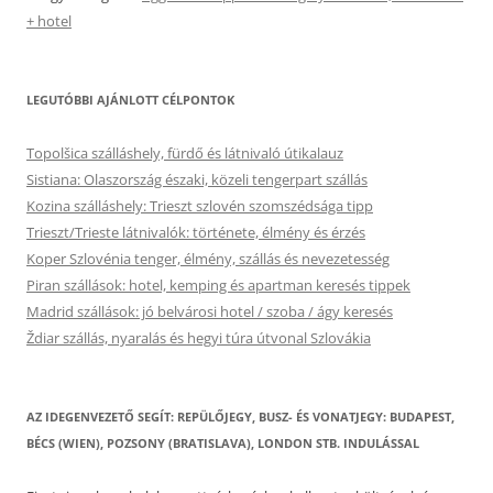
+ hotel
LEGUTÓBBI AJÁNLOTT CÉLPONTOK
Topolšica szálláshely, fürdő és látnivaló útikalauz
Sistiana: Olaszország északi, közeli tengerpart szállás
Kozina szálláshely: Trieszt szlovén szomszédsága tipp
Trieszt/Trieste látnivalók: története, élmény és érzés
Koper Szlovénia tenger, élmény, szállás és nevezetesség
Piran szállások: hotel, kemping és apartman keresés tippek
Madrid szállások: jó belvárosi hotel / szoba / ágy keresés
Ždiar szállás, nyaralás és hegyi túra útvonal Szlovákia
AZ IDEGENVEZETŐ SEGÍT: REPÜLŐJEGY, BUSZ- ÉS VONATJEGY: BUDAPEST,
BÉCS (WIEN), POZSONY (BRATISLAVA), LONDON STB. INDULÁSSAL