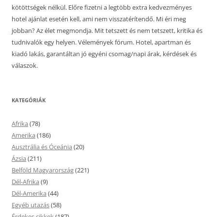
kötöttségek nélkül. Előre fizetni a legtöbb extra kedvezményes
hotel ajánlat esetén kell, ami nem visszatérítendő. Mi éri meg
jobban? Az élet megmondja. Mit tetszett és nem tetszett, kritika és
tudnivalók egy helyen. Vélemények fórum. Hotel, apartman és
kiadó lakás, garantáltan jó egyéni csomag/napi árak, kérdések és
válaszok.
KATEGÓRIÁK
Afrika
(78)
Amerika
(186)
Ausztrália és Óceánia
(20)
Ázsia
(211)
Belföld Magyarország
(221)
Dél-Afrika
(9)
Dél-Amerika
(44)
Egyéb utazás
(58)
Érdekes cikkek
(187)