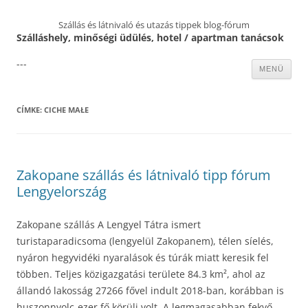
Szállás és látnivaló és utazás tippek blog-fórum
Szálláshely, minőségi üdülés, hotel / apartman tanácsok
---
Kilépés
MENÜ
a
tartalomba
CÍMKE:
CICHE MAŁE
Zakopane szállás és látnivaló tipp fórum
Lengyelország
Zakopane szállás A Lengyel Tátra ismert
turistaparadicsoma (lengyelül Zakopanem), télen síelés,
nyáron hegyvidéki nyaralások és túrák miatt keresik fel
többen. Teljes közigazgatási területe 84.3 km², ahol az
állandó lakosság 27266 fővel indult 2018-ban, korábban is
huszonnyolc-ezer fő körüli volt. A legmagasabban fekvő