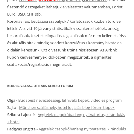
fizetendő összegeket láthatjuk a választott valutanemben, Forint,
Euro, USD, CHF stb.
Koronavírus: beutazási szabályok / korlátozások közben törölve
lettek. A covid-19 járvány statisztikák visszakereshetőek, ország
besorolások, tesztek elfogadása, igazolások már nem kellenek, friss
és aktuális hírek mindig az adott konzulátus / kormány hivatalos
oldalán keressünk! Ott olvassunk utána részletesen! Az Airbnb
kupon kedvezmények időközben megszűntek, a díjmentes
csatlakozás/regisztráció megmaradt.
KÉRDÉS-VÁLASZ ÚTITÁRS KERESŐ FÓRUM
Olga
-
Budapest nevezetesség, látnivaló képek, videó és program
Sajtó
-
München szálláshely, hotel foglalás blog-fórum tippek
Szikora Lajosné
-
Aggtelek cseppkőbarlang nyitvatartás, kirándulás
+ hotel
Fadgyas Brigitta
-
Aggtelek cseppkőbarlang nyitvatartás, kirándulás