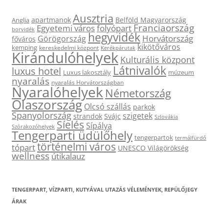
Ausztria
apartmanok
Belföld Magyarország
Anglia
Franciaország
Egyetemi város
folyópart
borvidék
hegyvidék
Horvátország
Görögország
főváros
kikötőváros
kemping
kereskedelmi központ
Kerékpárutak
Kirándulóhelyek
Kulturális központ
Látnivalók
luxus hotel
Luxus lakosztály
múzeum
nyaralás
nyaralás Horvátországban
Nyaralóhelyek
Németország
Olaszország
Olcsó szállás
parkok
Spanyolország
szigetek
strandok
Svájc
Szlovákia
Síelés
Sípálya
Szórakozóhelyek
Tengerparti üdülőhely
tengerpartok
termálfürdő
történelmi város
tópart
UNESCO Világörökség
wellness
útikalauz
TENGERPART, VÍZPARTI, KUTYÁVAL UTAZÁS VÉLEMÉNYEK, REPÜLŐJEGY
ÁRAK