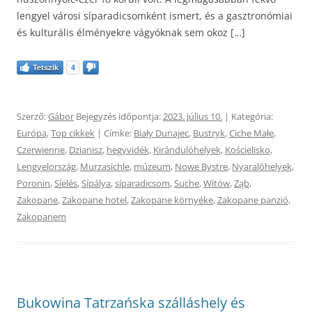
lengyel városi síparadicsomként ismert, és a gasztronómiai
és kulturális élményekre vágyóknak sem okoz […]
Tetszik
4
Szerző:
Gábor
Bejegyzés időpontja:
2023. július 10.
| Kategória:
Európa
,
Top cikkek
| Címke:
Biały Dunajec
,
Bustryk
,
Ciche Małe
,
Czerwienne
,
Dzianisz
,
hegyvidék
,
Kirándulóhelyek
,
Kościelisko
,
Lengyelország
,
Murzasichle
,
múzeum
,
Nowe Bystre
,
Nyaralóhelyek
,
Poronin
,
Síelés
,
Sípálya
,
síparadicsom
,
Suche
,
Witów
,
Ząb
,
Zakopane
,
Zakopane hotel
,
Zakopane környéke
,
Zakopane panzió
,
Zakopanem
Bukowina Tatrzańska szálláshely és