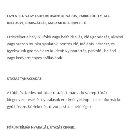
EGYÉNILEG VAGY CSOPORTOSAN: BELVÁROS, PARKOLÓHELY, ALL-
INCLUSIVE, DIÁKSZÁLLÁS, MAGYAR IDEGENVEZETŐ
Érdekelhet a helyi külföldi vagy belföldi állás, idős-gondozás, alkalmi
vagy szezon munka ajánlatok, pontos idő, időjárás. Kérdezz, és
igyekszünk gyors választ küldeni! Nyitvatartás, parkoló-, belépő-
vagy kedvezményes szállás árak.
UTAZÁS TANÁCSADÁS
A több évtizedes hobbi, az utazási tanácsadó szerep, túrák,
idegenvezetések és nyaralások eredményeképpen sok információ
gyűlt össze. Közlekedés, útvonal stb. lehetőségek.
FÓRUM TÉMÁK NYARALÁS, UTAZÁS CIKKEK: