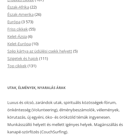
Észak-Afrika
(22)
Észak-Amerika
(26)
Európa
(3 573)
Friss cikkek
(55)
Kelet-Ázsia
(6)
Kelet-Európa
(10)
Szép kártya az üdülési csekk helyett
(5)
Szigetek és hajok
(111)
Top cikkek
(131)
UTAK, ÉLMÉNYEK, NYARALÁS ÁRAK
Luxus és olcsó, zarándok utak, spirituális közösségek-fórum,
önkéntesség (Volunteering), élménybeszámolók, vélemények,
körutazás, új egyéni, öko- és örökzöld témák ingyenesen.
Munkásszálló helyett és mellett igényes helyek. Magánszállás és
kanapé-szörfözés (CouchSurfing).