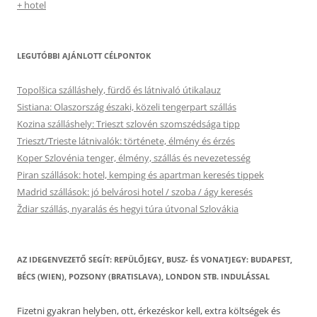
+ hotel
LEGUTÓBBI AJÁNLOTT CÉLPONTOK
Topolšica szálláshely, fürdő és látnivaló útikalauz
Sistiana: Olaszország északi, közeli tengerpart szállás
Kozina szálláshely: Trieszt szlovén szomszédsága tipp
Trieszt/Trieste látnivalók: története, élmény és érzés
Koper Szlovénia tenger, élmény, szállás és nevezetesség
Piran szállások: hotel, kemping és apartman keresés tippek
Madrid szállások: jó belvárosi hotel / szoba / ágy keresés
Ždiar szállás, nyaralás és hegyi túra útvonal Szlovákia
AZ IDEGENVEZETŐ SEGÍT: REPÜLŐJEGY, BUSZ- ÉS VONATJEGY: BUDAPEST,
BÉCS (WIEN), POZSONY (BRATISLAVA), LONDON STB. INDULÁSSAL
Fizetni gyakran helyben, ott, érkezéskor kell, extra költségek és