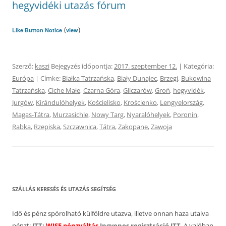
hegyvidéki utazás fórum
(
)
Like Button Notice
view
Szerző:
kaszi
Bejegyzés időpontja:
2017. szeptember 12.
| Kategória:
Európa
| Címke:
Białka Tatrzańska
,
Biały Dunajec
,
Brzegi
,
Bukowina
Tatrzańska
,
Ciche Małe
,
Czarna Góra
,
Gliczarów
,
Groń
,
hegyvidék
,
Jurgów
,
Kirándulóhelyek
,
Kościelisko
,
Krościenko
,
Lengyelország
,
Magas-Tátra
,
Murzasichle
,
Nowy Targ
,
Nyaralóhelyek
,
Poronin
,
Rabka
,
Rzepiska
,
Szczawnica
,
Tátra
,
Zakopane
,
Zawoja
SZÁLLÁS KERESÉS ÉS UTAZÁS SEGÍTSÉG
Idő és pénz spórolható külföldre utazva, illetve onnan haza utalva
pénzt:
ITT:
WISE pénzváltás
Ingyenes regisztráció ITT
. A valóban