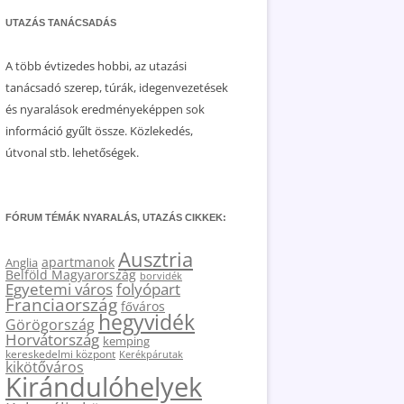
UTAZÁS TANÁCSADÁS
A több évtizedes hobbi, az utazási
tanácsadó szerep, túrák, idegenvezetések
és nyaralások eredményeképpen sok
információ gyűlt össze. Közlekedés,
útvonal stb. lehetőségek.
FÓRUM TÉMÁK NYARALÁS, UTAZÁS CIKKEK:
Ausztria
apartmanok
Anglia
Belföld Magyarország
borvidék
Egyetemi város
folyópart
Franciaország
főváros
hegyvidék
Görögország
Horvátország
kemping
kereskedelmi központ
Kerékpárutak
kikötőváros
Kirándulóhelyek