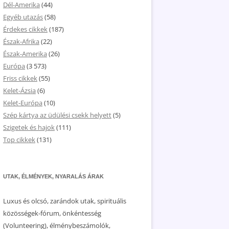
Dél-Amerika
(44)
Egyéb utazás
(58)
Érdekes cikkek
(187)
Észak-Afrika
(22)
Észak-Amerika
(26)
Európa
(3 573)
Friss cikkek
(55)
Kelet-Ázsia
(6)
Kelet-Európa
(10)
Szép kártya az üdülési csekk helyett
(5)
Szigetek és hajok
(111)
Top cikkek
(131)
UTAK, ÉLMÉNYEK, NYARALÁS ÁRAK
Luxus és olcsó, zarándok utak, spirituális
közösségek-fórum, önkéntesség
(Volunteering), élménybeszámolók,