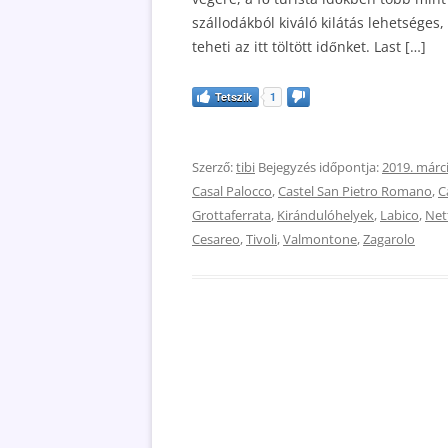
szállodákból kiváló kilátás lehetsége
teheti az itt töltött időnket. Last […]
Tetszik
1
Szerző:
tibi
Bejegyzés időpontja:
2019. márci
Casal Palocco
,
Castel San Pietro Romano
,
C
Grottaferrata
,
Kirándulóhelyek
,
Labico
,
Net
Cesareo
,
Tivoli
,
Valmontone
,
Zagarolo