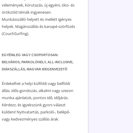
vélemények, körutazás, új egyéni, öko- és
örökzöld témák ingyenesen.
Munkásszálló helyett és mellett igényes
helyek. Magánszállás és kanapé-szörfözés
(CouchSurfing).
EGYÉNILEG VAGY CSOPORTOSAN:
BELVÁROS, PARKOLÓHELY, ALL-INCLUSIVE,
DIÁKSZÁLLÁS, MAGYAR IDEGENVEZETŐ
Érdekelhet a helyi külföldi vagy belföldi
állás, idős-gondozás, alkalmi vagy szezon
munka ajánlatok, pontos idő, időjárás.
Kérdezz, és igyekszünk gyors választ
küldeni! Nyitvatartás, parkoló-, belépő-
vagy kedvezményes szállás árak.