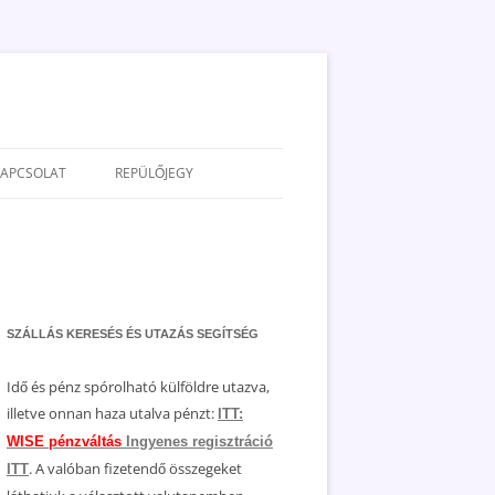
KAPCSOLAT
REPÜLŐJEGY
ADATVÉDELEM
JOGNYILATKOZAT
MÉDIAAJÁNLAT
SZÁLLÁS KERESÉS ÉS UTAZÁS SEGÍTSÉG
Idő és pénz spórolható külföldre utazva,
illetve onnan haza utalva pénzt:
ITT:
WISE pénzváltás
Ingyenes regisztráció
. A valóban fizetendő összegeket
ITT