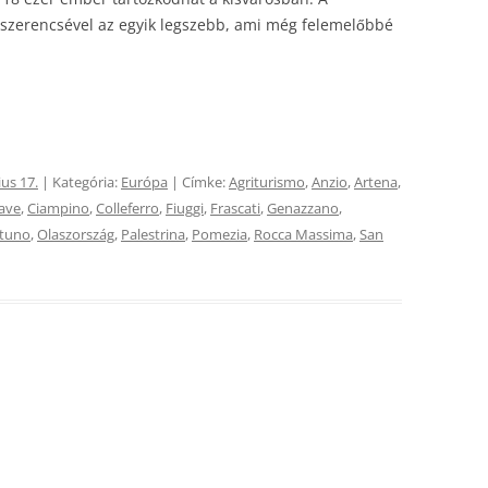
s, szerencsével az egyik legszebb, ami még felemelőbbé
us 17.
| Kategória:
Európa
| Címke:
Agriturismo
,
Anzio
,
Artena
,
ave
,
Ciampino
,
Colleferro
,
Fiuggi
,
Frascati
,
Genazzano
,
tuno
,
Olaszország
,
Palestrina
,
Pomezia
,
Rocca Massima
,
San