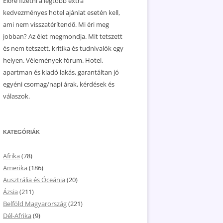
Előre fizetni a legtöbb extra
kedvezményes hotel ajánlat esetén kell,
ami nem visszatérítendő. Mi éri meg
jobban? Az élet megmondja. Mit tetszett
és nem tetszett, kritika és tudnivalók egy
helyen. Vélemények fórum. Hotel,
apartman és kiadó lakás, garantáltan jó
egyéni csomag/napi árak, kérdések és
válaszok.
KATEGÓRIÁK
Afrika
(78)
Amerika
(186)
Ausztrália és Óceánia
(20)
Ázsia
(211)
Belföld Magyarország
(221)
Dél-Afrika
(9)