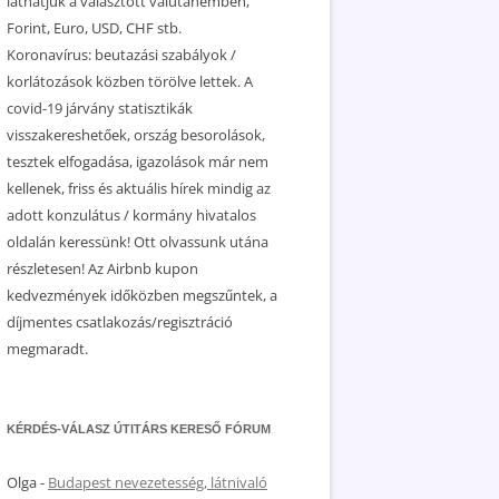
láthatjuk a választott valutanemben,
Forint, Euro, USD, CHF stb.
Koronavírus: beutazási szabályok /
korlátozások közben törölve lettek. A
covid-19 járvány statisztikák
visszakereshetőek, ország besorolások,
tesztek elfogadása, igazolások már nem
kellenek, friss és aktuális hírek mindig az
adott konzulátus / kormány hivatalos
oldalán keressünk! Ott olvassunk utána
részletesen! Az Airbnb kupon
kedvezmények időközben megszűntek, a
díjmentes csatlakozás/regisztráció
megmaradt.
KÉRDÉS-VÁLASZ ÚTITÁRS KERESŐ FÓRUM
Olga
-
Budapest nevezetesség, látnivaló