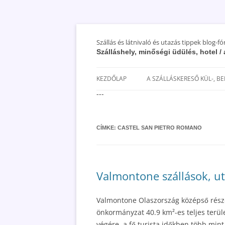
Szállás és látnivaló és utazás tippek blog-f
Szálláshely, minőségi üdülés, hotel 
KEZDŐLAP
A SZÁLLÁSKERESŐ KÜL-, B
---
SAN MARINO SZÁLLÁSOK ÉS
UTAZÁS OLCSÓBBAN 2018
CÍMKE:
CASTEL SAN PIETRO ROMANO
Valmontone szállások, uta
Valmontone Olaszország középső részé
önkormányzat 40.9 km²-es teljes terül
végére, a fő turista időkben több min