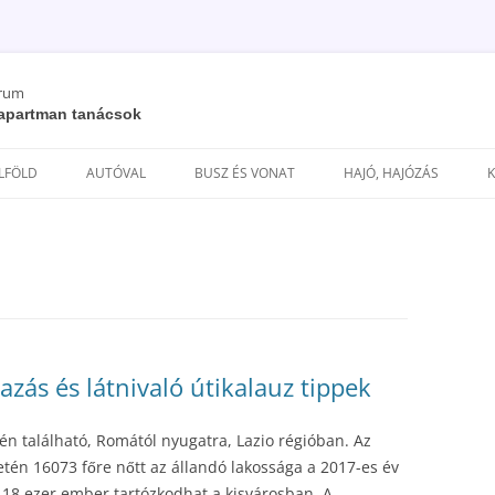
órum
/ apartman tanácsok
Kilépés
a
ELFÖLD
AUTÓVAL
BUSZ ÉS VONAT
HAJÓ, HAJÓZÁS
tartalomba
zás és látnivaló útikalauz tippek
n található, Romától nyugatra, Lazio régióban. Az
etén 16073 főre nőtt az állandó lakossága a 2017-es év
t 18 ezer ember tartózkodhat a kisvárosban. A