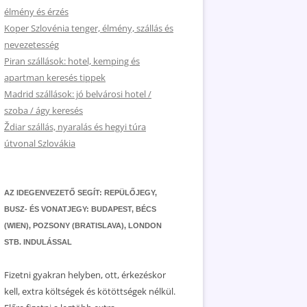
élmény és érzés
Koper Szlovénia tenger, élmény, szállás és
nevezetesség
Piran szállások: hotel, kemping és
apartman keresés tippek
Madrid szállások: jó belvárosi hotel /
szoba / ágy keresés
Ždiar szállás, nyaralás és hegyi túra
útvonal Szlovákia
AZ IDEGENVEZETŐ SEGÍT: REPÜLŐJEGY,
BUSZ- ÉS VONATJEGY: BUDAPEST, BÉCS
(WIEN), POZSONY (BRATISLAVA), LONDON
STB. INDULÁSSAL
Fizetni gyakran helyben, ott, érkezéskor
kell, extra költségek és kötöttségek nélkül.