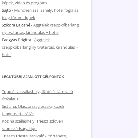
képek, videó és program
Sajtó
-
München szálláshely, hotel foglalás
blog-fórum tippek
Szikora Lajosné
-
Aggtelek cseppkőbarlang
nyitvatartás, kirándulás + hotel
Fadgyas Brigitta
-
Aggtelek
cseppkőbarlang nyitvatartás, kirándulás +
hotel
LEGUTÓBBI AJÁNLOTT CÉLPONTOK
Topolšica szálláshely, fürdő és látnivaló
útikalauz
Sistiana: Olaszország északi, közeli
tengerpart szállás
Kozina szálláshely: Trieszt szlovén
szomszédsága tipp
Trieszt/Trieste látnivalók: története,