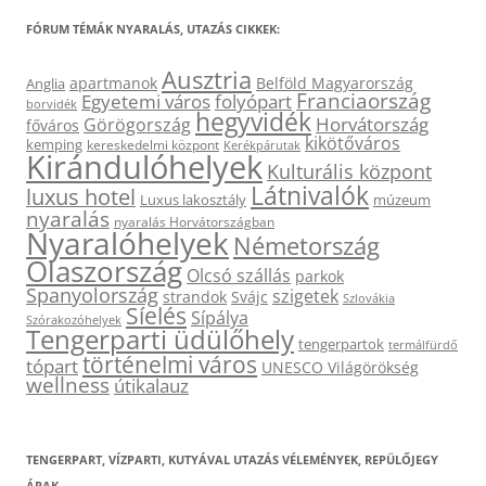
FÓRUM TÉMÁK NYARALÁS, UTAZÁS CIKKEK:
Ausztria
apartmanok
Belföld Magyarország
Anglia
Franciaország
Egyetemi város
folyópart
borvidék
hegyvidék
Horvátország
Görögország
főváros
kikötőváros
kemping
kereskedelmi központ
Kerékpárutak
Kirándulóhelyek
Kulturális központ
Látnivalók
luxus hotel
Luxus lakosztály
múzeum
nyaralás
nyaralás Horvátországban
Nyaralóhelyek
Németország
Olaszország
Olcsó szállás
parkok
Spanyolország
szigetek
strandok
Svájc
Szlovákia
Síelés
Sípálya
Szórakozóhelyek
Tengerparti üdülőhely
tengerpartok
termálfürdő
történelmi város
tópart
UNESCO Világörökség
wellness
útikalauz
TENGERPART, VÍZPARTI, KUTYÁVAL UTAZÁS VÉLEMÉNYEK, REPÜLŐJEGY
ÁRAK