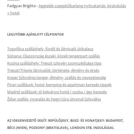
Fadgyas Brigitta
-
Aggtelek cseppkőbarlang nyitvatartás, kirándulás
+ hotel
LEGUTÓBBI AJÁNLOTT CÉLPONTOK
Topolšica szálláshely, fürdő és látnivaló útikalauz
Sistiana: Olaszország északi, közeli tengerpart szállás
Kozina szálláshely: Trieszt szlovén szomszédsága tipp
Trieszt/Trieste látnivalók: története, élmény és érzés
Koper Szlovénia tenger, élmény, szállás és nevezetesség
Piran szállások: hotel, kemping és apartman keresés tippek
Madrid szállások: jó belvárosi hotel / szoba / ágy keresés
Ždiar szállás, nyaralás és hegyi túra útvonal Szlovákia
AZ IDEGENVEZETŐ SEGÍT: REPÜLŐJEGY, BUSZ- ÉS VONATJEGY: BUDAPEST,
BÉCS (WIEN), POZSONY (BRATISLAVA), LONDON STB. INDULÁSSAL