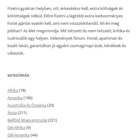
Fizetni gyakran helyben, ott, érkezéskor kell, extra költségek és
kötöttségek nélkül. Előre fizetni a legtöbb extra kedvezményes
hotel ajánlat esetén kell, ami nem visszatérítendő. Mi éri meg
jobban? Az élet megmondja. Mit tetszett és nem tetszett, kritika és
tudnivalók egy helyen. Vélemények fórum. Hotel, apartman és
kiadó lakás, garantáltan jó egyéni csomag/napi árak, kérdések és
válaszok.
KATEGÓRIÁK
Afrika
(78)
Amerika
(186)
Ausztrália és Óceánia
(20)
Ázsia
(211)
Belföld Magyarország
(221)
Dél-Afrika
(9)
Dél-Amerika
(44)