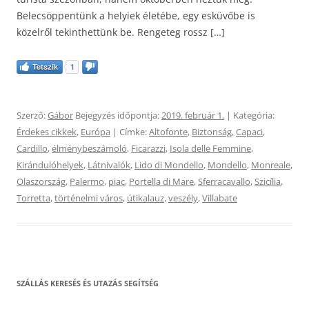
Belecsöppentünk a helyiek életébe, egy esküvőbe is
közelről tekinthettünk be. Rengeteg rossz […]
Tetszik
1
Szerző:
Gábor
Bejegyzés időpontja:
2019. február 1.
| Kategória:
Érdekes cikkek
,
Európa
| Címke:
Altofonte
,
Biztonság
,
Capaci
,
Cardillo
,
élménybeszámoló
,
Ficarazzi
,
Isola delle Femmine
,
Kirándulóhelyek
,
Látnivalók
,
Lido di Mondello
,
Mondello
,
Monreale
,
Olaszország
,
Palermo
,
piac
,
Portella di Mare
,
Sferracavallo
,
Szicília
,
Torretta
,
történelmi város
,
útikalauz
,
veszély
,
Villabate
SZÁLLÁS KERESÉS ÉS UTAZÁS SEGÍTSÉG