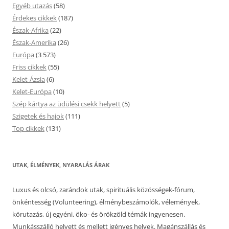
Egyéb utazás
(58)
Érdekes cikkek
(187)
Észak-Afrika
(22)
Észak-Amerika
(26)
Európa
(3 573)
Friss cikkek
(55)
Kelet-Ázsia
(6)
Kelet-Európa
(10)
Szép kártya az üdülési csekk helyett
(5)
Szigetek és hajok
(111)
Top cikkek
(131)
UTAK, ÉLMÉNYEK, NYARALÁS ÁRAK
Luxus és olcsó, zarándok utak, spirituális közösségek-fórum,
önkéntesség (Volunteering), élménybeszámolók, vélemények,
körutazás, új egyéni, öko- és örökzöld témák ingyenesen.
Munkásszálló helyett és mellett igényes helyek. Magánszállás és