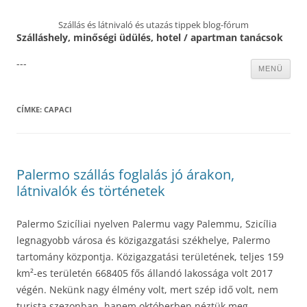
Szállás és látnivaló és utazás tippek blog-fórum
Szálláshely, minőségi üdülés, hotel / apartman tanácsok
---
Kilépés
MENÜ
a
tartalomba
CÍMKE:
CAPACI
Palermo szállás foglalás jó árakon,
látnivalók és történetek
Palermo Szicíliai nyelven Palermu vagy Palemmu, Szicília
legnagyobb városa és közigazgatási székhelye, Palermo
tartomány központja. Közigazgatási területének, teljes 159
km²-es területén 668405 fős állandó lakossága volt 2017
végén. Nekünk nagy élmény volt, mert szép idő volt, nem
turista szezonban, hanem októberben néztük meg.