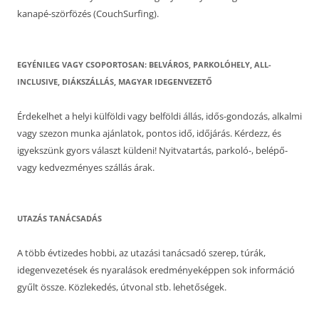
kanapé-szörfözés (CouchSurfing).
EGYÉNILEG VAGY CSOPORTOSAN: BELVÁROS, PARKOLÓHELY, ALL-
INCLUSIVE, DIÁKSZÁLLÁS, MAGYAR IDEGENVEZETŐ
Érdekelhet a helyi külföldi vagy belföldi állás, idős-gondozás, alkalmi
vagy szezon munka ajánlatok, pontos idő, időjárás. Kérdezz, és
igyekszünk gyors választ küldeni! Nyitvatartás, parkoló-, belépő-
vagy kedvezményes szállás árak.
UTAZÁS TANÁCSADÁS
A több évtizedes hobbi, az utazási tanácsadó szerep, túrák,
idegenvezetések és nyaralások eredményeképpen sok információ
gyűlt össze. Közlekedés, útvonal stb. lehetőségek.