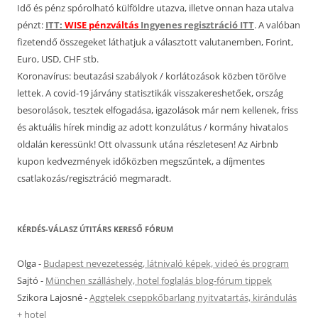
Idő és pénz spórolható külföldre utazva, illetve onnan haza utalva
pénzt:
ITT:
WISE pénzváltás
Ingyenes regisztráció ITT
. A valóban
fizetendő összegeket láthatjuk a választott valutanemben, Forint,
Euro, USD, CHF stb.
Koronavírus: beutazási szabályok / korlátozások közben törölve
lettek. A covid-19 járvány statisztikák visszakereshetőek, ország
besorolások, tesztek elfogadása, igazolások már nem kellenek, friss
és aktuális hírek mindig az adott konzulátus / kormány hivatalos
oldalán keressünk! Ott olvassunk utána részletesen! Az Airbnb
kupon kedvezmények időközben megszűntek, a díjmentes
csatlakozás/regisztráció megmaradt.
KÉRDÉS-VÁLASZ ÚTITÁRS KERESŐ FÓRUM
Olga
-
Budapest nevezetesség, látnivaló képek, videó és program
Sajtó
-
München szálláshely, hotel foglalás blog-fórum tippek
Szikora Lajosné
-
Aggtelek cseppkőbarlang nyitvatartás, kirándulás
+ hotel