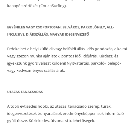
kanapé-szörfözés (CouchSurfing).
EGYÉNILEG VAGY CSOPORTOSAN: BELVÁROS, PARKOLÓHELY, ALL-
INCLUSIVE, DIÁKSZÁLLÁS, MAGYAR IDEGENVEZETŐ
Érdekelhet a helyi külföldi vagy belföldi állás, idős-gondozás, alkalmi
vagy szezon munka ajánlatok, pontos idő, időjárás. Kérdezz, és
igyekszünk gyors választ küldeni! Nyitvatartás, parkoló-, belépő-
vagy kedvezményes szállás árak.
UTAZÁS TANÁCSADÁS
A több évtizedes hobbi, az utazási tanácsadó szerep, túrák,
idegenvezetések és nyaralások eredményeképpen sok információ
gyűlt össze. Közlekedés, útvonal stb. lehetőségek.