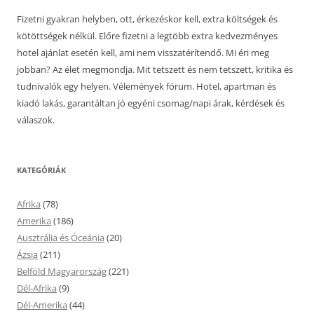
Fizetni gyakran helyben, ott, érkezéskor kell, extra költségek és
kötöttségek nélkül. Előre fizetni a legtöbb extra kedvezményes
hotel ajánlat esetén kell, ami nem visszatérítendő. Mi éri meg
jobban? Az élet megmondja. Mit tetszett és nem tetszett, kritika és
tudnivalók egy helyen. Vélemények fórum. Hotel, apartman és
kiadó lakás, garantáltan jó egyéni csomag/napi árak, kérdések és
válaszok.
KATEGÓRIÁK
Afrika
(78)
Amerika
(186)
Ausztrália és Óceánia
(20)
Ázsia
(211)
Belföld Magyarország
(221)
Dél-Afrika
(9)
Dél-Amerika
(44)