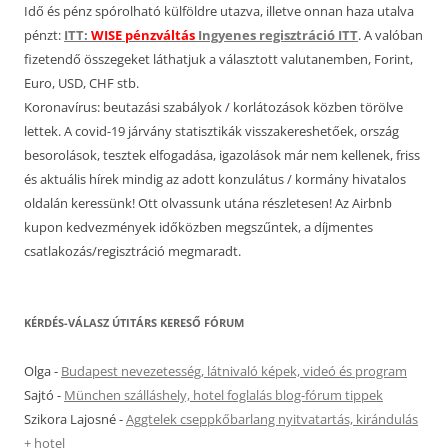
Idő és pénz spórolható külföldre utazva, illetve onnan haza utalva
pénzt:
ITT:
WISE pénzváltás
Ingyenes regisztráció ITT
. A valóban
fizetendő összegeket láthatjuk a választott valutanemben, Forint,
Euro, USD, CHF stb.
Koronavírus: beutazási szabályok / korlátozások közben törölve
lettek. A covid-19 járvány statisztikák visszakereshetőek, ország
besorolások, tesztek elfogadása, igazolások már nem kellenek, friss
és aktuális hírek mindig az adott konzulátus / kormány hivatalos
oldalán keressünk! Ott olvassunk utána részletesen! Az Airbnb
kupon kedvezmények időközben megszűntek, a díjmentes
csatlakozás/regisztráció megmaradt.
KÉRDÉS-VÁLASZ ÚTITÁRS KERESŐ FÓRUM
Olga
-
Budapest nevezetesség, látnivaló képek, videó és program
Sajtó
-
München szálláshely, hotel foglalás blog-fórum tippek
Szikora Lajosné
-
Aggtelek cseppkőbarlang nyitvatartás, kirándulás
+ hotel