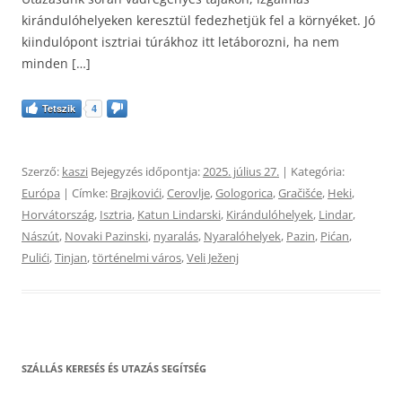
kirándulóhelyeken keresztül fedezhetjük fel a környéket. Jó
kiindulópont isztriai túrákhoz itt letáborozni, ha nem
minden […]
Tetszik
4
Szerző:
kaszi
Bejegyzés időpontja:
2025. július 27.
| Kategória:
Európa
| Címke:
Brajkovići
,
Cerovlje
,
Gologorica
,
Gračišće
,
Heki
,
Horvátország
,
Isztria
,
Katun Lindarski
,
Kirándulóhelyek
,
Lindar
,
Nászút
,
Novaki Pazinski
,
nyaralás
,
Nyaralóhelyek
,
Pazin
,
Pićan
,
Pulići
,
Tinjan
,
történelmi város
,
Veli Ježenj
SZÁLLÁS KERESÉS ÉS UTAZÁS SEGÍTSÉG