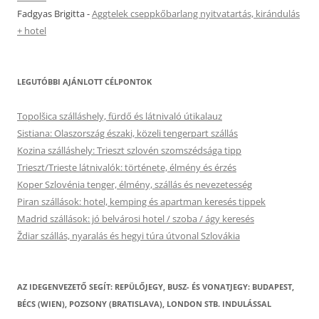
Fadgyas Brigitta
-
Aggtelek cseppkőbarlang nyitvatartás, kirándulás
+ hotel
LEGUTÓBBI AJÁNLOTT CÉLPONTOK
Topolšica szálláshely, fürdő és látnivaló útikalauz
Sistiana: Olaszország északi, közeli tengerpart szállás
Kozina szálláshely: Trieszt szlovén szomszédsága tipp
Trieszt/Trieste látnivalók: története, élmény és érzés
Koper Szlovénia tenger, élmény, szállás és nevezetesség
Piran szállások: hotel, kemping és apartman keresés tippek
Madrid szállások: jó belvárosi hotel / szoba / ágy keresés
Ždiar szállás, nyaralás és hegyi túra útvonal Szlovákia
AZ IDEGENVEZETŐ SEGÍT: REPÜLŐJEGY, BUSZ- ÉS VONATJEGY: BUDAPEST,
BÉCS (WIEN), POZSONY (BRATISLAVA), LONDON STB. INDULÁSSAL