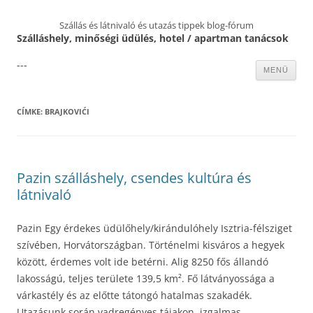
Szállás és látnivaló és utazás tippek blog-fórum
Szálláshely, minőségi üdülés, hotel / apartman tanácsok
---
Kilépés
MENÜ
a
tartalomba
CÍMKE:
BRAJKOVIĆI
Pazin szálláshely, csendes kultúra és
látnivaló
Pazin Egy érdekes üdülőhely/kirándulóhely Isztria-félsziget
szívében, Horvátországban. Történelmi kisváros a hegyek
között, érdemes volt ide betérni. Alig 8250 fős állandó
lakosságú, teljes területe 139,5 km². Fő látványossága a
várkastély és az előtte tátongó hatalmas szakadék.
Utazásunk során vadregényes tájakon, izgalmas