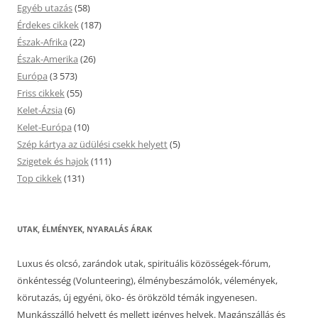
Egyéb utazás
(58)
Érdekes cikkek
(187)
Észak-Afrika
(22)
Észak-Amerika
(26)
Európa
(3 573)
Friss cikkek
(55)
Kelet-Ázsia
(6)
Kelet-Európa
(10)
Szép kártya az üdülési csekk helyett
(5)
Szigetek és hajok
(111)
Top cikkek
(131)
UTAK, ÉLMÉNYEK, NYARALÁS ÁRAK
Luxus és olcsó, zarándok utak, spirituális közösségek-fórum,
önkéntesség (Volunteering), élménybeszámolók, vélemények,
körutazás, új egyéni, öko- és örökzöld témák ingyenesen.
Munkásszálló helyett és mellett igényes helyek. Magánszállás és