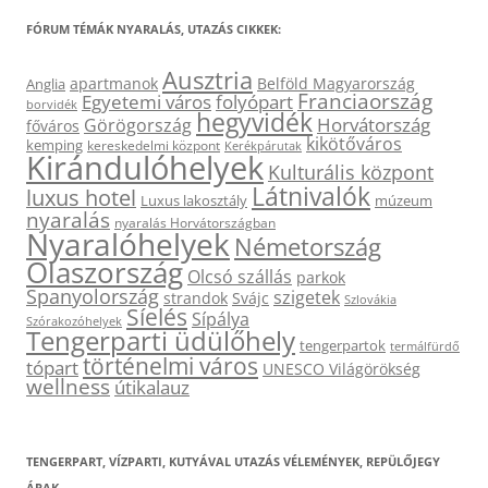
FÓRUM TÉMÁK NYARALÁS, UTAZÁS CIKKEK:
Ausztria
apartmanok
Belföld Magyarország
Anglia
Franciaország
Egyetemi város
folyópart
borvidék
hegyvidék
Horvátország
Görögország
főváros
kikötőváros
kemping
kereskedelmi központ
Kerékpárutak
Kirándulóhelyek
Kulturális központ
Látnivalók
luxus hotel
Luxus lakosztály
múzeum
nyaralás
nyaralás Horvátországban
Nyaralóhelyek
Németország
Olaszország
Olcsó szállás
parkok
Spanyolország
szigetek
strandok
Svájc
Szlovákia
Síelés
Sípálya
Szórakozóhelyek
Tengerparti üdülőhely
tengerpartok
termálfürdő
történelmi város
tópart
UNESCO Világörökség
wellness
útikalauz
TENGERPART, VÍZPARTI, KUTYÁVAL UTAZÁS VÉLEMÉNYEK, REPÜLŐJEGY
ÁRAK