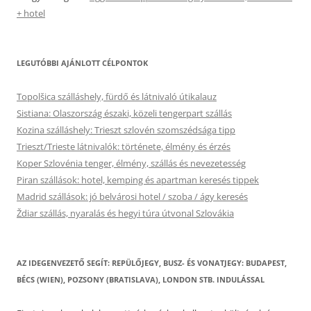
+ hotel
LEGUTÓBBI AJÁNLOTT CÉLPONTOK
Topolšica szálláshely, fürdő és látnivaló útikalauz
Sistiana: Olaszország északi, közeli tengerpart szállás
Kozina szálláshely: Trieszt szlovén szomszédsága tipp
Trieszt/Trieste látnivalók: története, élmény és érzés
Koper Szlovénia tenger, élmény, szállás és nevezetesség
Piran szállások: hotel, kemping és apartman keresés tippek
Madrid szállások: jó belvárosi hotel / szoba / ágy keresés
Ždiar szállás, nyaralás és hegyi túra útvonal Szlovákia
AZ IDEGENVEZETŐ SEGÍT: REPÜLŐJEGY, BUSZ- ÉS VONATJEGY: BUDAPEST,
BÉCS (WIEN), POZSONY (BRATISLAVA), LONDON STB. INDULÁSSAL