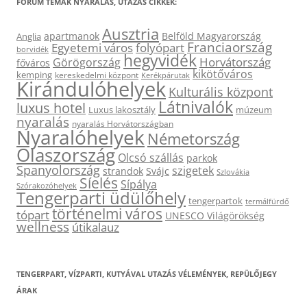
FÓRUM TÉMÁK NYARALÁS, UTAZÁS CIKKEK:
Ausztria
apartmanok
Belföld Magyarország
Anglia
Franciaország
Egyetemi város
folyópart
borvidék
hegyvidék
Horvátország
Görögország
főváros
kikötőváros
kemping
kereskedelmi központ
Kerékpárutak
Kirándulóhelyek
Kulturális központ
Látnivalók
luxus hotel
Luxus lakosztály
múzeum
nyaralás
nyaralás Horvátországban
Nyaralóhelyek
Németország
Olaszország
Olcsó szállás
parkok
Spanyolország
szigetek
strandok
Svájc
Szlovákia
Síelés
Sípálya
Szórakozóhelyek
Tengerparti üdülőhely
tengerpartok
termálfürdő
történelmi város
tópart
UNESCO Világörökség
wellness
útikalauz
TENGERPART, VÍZPARTI, KUTYÁVAL UTAZÁS VÉLEMÉNYEK, REPÜLŐJEGY
ÁRAK