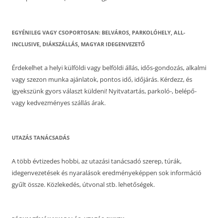
EGYÉNILEG VAGY CSOPORTOSAN: BELVÁROS, PARKOLÓHELY, ALL-
INCLUSIVE, DIÁKSZÁLLÁS, MAGYAR IDEGENVEZETŐ
Érdekelhet a helyi külföldi vagy belföldi állás, idős-gondozás, alkalmi
vagy szezon munka ajánlatok, pontos idő, időjárás. Kérdezz, és
igyekszünk gyors választ küldeni! Nyitvatartás, parkoló-, belépő-
vagy kedvezményes szállás árak.
UTAZÁS TANÁCSADÁS
A több évtizedes hobbi, az utazási tanácsadó szerep, túrák,
idegenvezetések és nyaralások eredményeképpen sok információ
gyűlt össze. Közlekedés, útvonal stb. lehetőségek.