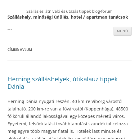
Szállás és látnivaló és utazás tippek blog-fórum
Szálláshely, minőségi üdülés, hotel / apartman tanácsok
---
Kilépés
MENÜ
a
tartalomba
CÍMKE:
AVLUM
Herning szálláshelyek, útikalauz tippek
Dánia
Herning Dánia nyugati részén, 40 km-re Viborg várostól
található. 200 km-re van a fővárostól (Koppenhága). 48500
fő körüli állandó lakosságával egy közepes méretű város.
Egyetemi, felsőoktatási továbbtanulási szándékkal célozza
meg egyre több magyar fiatal is. Hotelek last minute és
előfoglalás, szállás ajánlatok összegyűjtése másodpercek