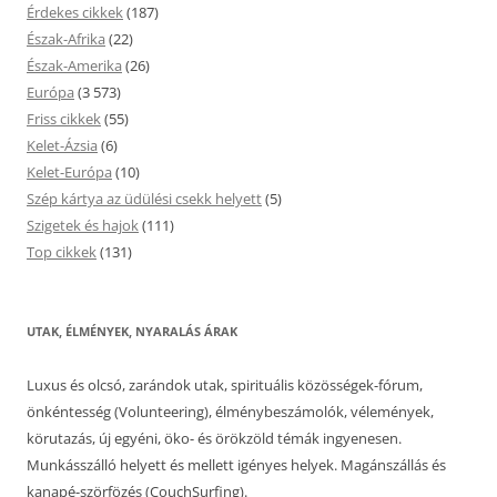
Érdekes cikkek
(187)
Észak-Afrika
(22)
Észak-Amerika
(26)
Európa
(3 573)
Friss cikkek
(55)
Kelet-Ázsia
(6)
Kelet-Európa
(10)
Szép kártya az üdülési csekk helyett
(5)
Szigetek és hajok
(111)
Top cikkek
(131)
UTAK, ÉLMÉNYEK, NYARALÁS ÁRAK
Luxus és olcsó, zarándok utak, spirituális közösségek-fórum,
önkéntesség (Volunteering), élménybeszámolók, vélemények,
körutazás, új egyéni, öko- és örökzöld témák ingyenesen.
Munkásszálló helyett és mellett igényes helyek. Magánszállás és
kanapé-szörfözés (CouchSurfing).