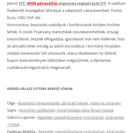
pénzt:
ITT:
WISE pénzváltás
Ingyenes regisztráció ITT
. A valóban
fizetendő összegeket láthatjuk a választott valutanemben, Forint,
Euro, USD, CHF stb.
Koronavírus: beutazási szabályok / korlátozások közben törölve
lettek. A covid-19 járvány statisztikák visszakereshetőek, ország
besorolások, tesztek elfogadása, igazolások már nem kellenek, friss
és aktuális hírek mindig az adott konzulátus / kormány hivatalos
oldalán keressünk! Ott olvassunk utána részletesen! Az Airbnb
kupon kedvezmények időközben megszűntek, a díjmentes
csatlakozás/regisztráció megmaradt.
KÉRDÉS-VÁLASZ ÚTITÁRS KERESŐ FÓRUM
Olga
-
Budapest nevezetesség, látnivaló képek, videó és program
Sajtó
-
München szálláshely, hotel foglalás blog-fórum tippek
Szikora Lajosné
-
Aggtelek cseppkőbarlang nyitvatartás, kirándulás
+ hotel
Fadgyas Brigitta
-
Aggtelek cseppkőbarlang nyitvatartás, kirándulás