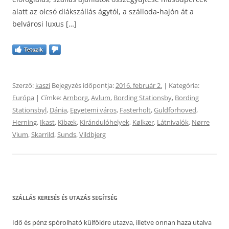
alatt az olcsó diákszállás ágytól, a szálloda-hajón át a
belvárosi luxus […]
Tetszik
Szerző:
kaszi
Bejegyzés időpontja:
2016. február 2.
| Kategória:
Európa
| Címke:
Arnborg
,
Avlum
,
Bording Stationsby
,
Bording
Stationsbyl
,
Dánia
,
Egyetemi város
,
Fasterholt
,
Guldforhoved
,
Herning
,
Ikast
,
Kibæk
,
Kirándulóhelyek
,
Kølkær
,
Látnivalók
,
Nørre
Vium
,
Skarrild
,
Sunds
,
Vildbjerg
SZÁLLÁS KERESÉS ÉS UTAZÁS SEGÍTSÉG
Idő és pénz spórolható külföldre utazva, illetve onnan haza utalva