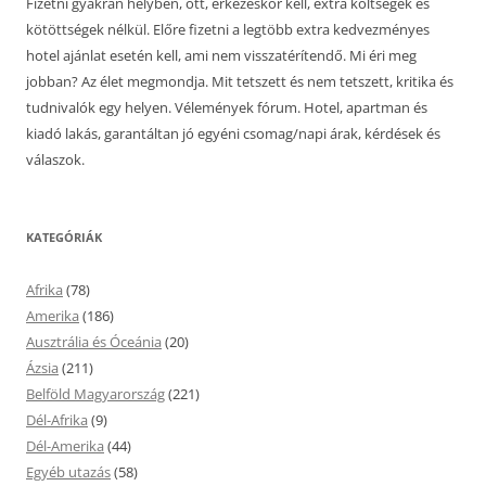
Fizetni gyakran helyben, ott, érkezéskor kell, extra költségek és
kötöttségek nélkül. Előre fizetni a legtöbb extra kedvezményes
hotel ajánlat esetén kell, ami nem visszatérítendő. Mi éri meg
jobban? Az élet megmondja. Mit tetszett és nem tetszett, kritika és
tudnivalók egy helyen. Vélemények fórum. Hotel, apartman és
kiadó lakás, garantáltan jó egyéni csomag/napi árak, kérdések és
válaszok.
KATEGÓRIÁK
Afrika
(78)
Amerika
(186)
Ausztrália és Óceánia
(20)
Ázsia
(211)
Belföld Magyarország
(221)
Dél-Afrika
(9)
Dél-Amerika
(44)
Egyéb utazás
(58)