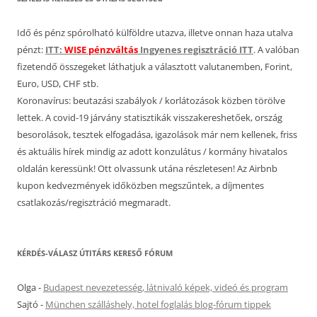
Idő és pénz spórolható külföldre utazva, illetve onnan haza utalva
pénzt:
ITT:
WISE pénzváltás
Ingyenes regisztráció ITT
. A valóban
fizetendő összegeket láthatjuk a választott valutanemben, Forint,
Euro, USD, CHF stb.
Koronavírus: beutazási szabályok / korlátozások közben törölve
lettek. A covid-19 járvány statisztikák visszakereshetőek, ország
besorolások, tesztek elfogadása, igazolások már nem kellenek, friss
és aktuális hírek mindig az adott konzulátus / kormány hivatalos
oldalán keressünk! Ott olvassunk utána részletesen! Az Airbnb
kupon kedvezmények időközben megszűntek, a díjmentes
csatlakozás/regisztráció megmaradt.
KÉRDÉS-VÁLASZ ÚTITÁRS KERESŐ FÓRUM
Olga
-
Budapest nevezetesség, látnivaló képek, videó és program
Sajtó
-
München szálláshely, hotel foglalás blog-fórum tippek