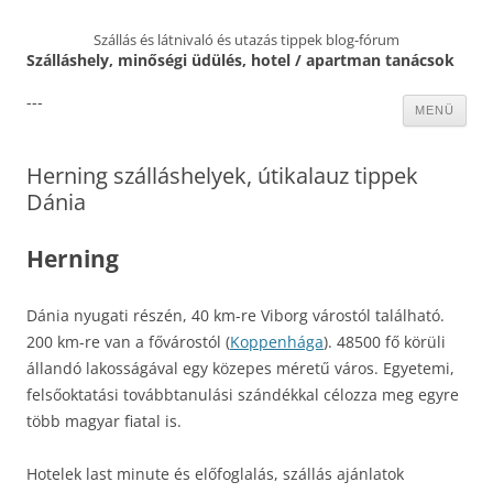
Szállás és látnivaló és utazás tippek blog-fórum
Szálláshely, minőségi üdülés, hotel / apartman tanácsok
---
Kilépés
MENÜ
a
tartalomba
Herning szálláshelyek, útikalauz tippek
Dánia
Herning
Dánia nyugati részén, 40 km-re Viborg várostól található.
200 km-re van a fővárostól (
Koppenhága
). 48500 fő körüli
állandó lakosságával egy közepes méretű város. Egyetemi,
felsőoktatási továbbtanulási szándékkal célozza meg egyre
több magyar fiatal is.
Hotelek last minute és előfoglalás, szállás ajánlatok