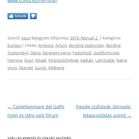
www.sceda.eu/herning/
.
Tetszik
Szerző:
kaszi
Bejegyzés időpontja:
2016. február 2.
| Kategória:
Európa
| Címke:
Arnborg
,
Avlum
,
Bording Stationsby
,
Bording
Stationsbyl
,
Dánia
,
Egyetemi város
,
Fasterholt
,
Guldforhoved
,
Herning
,
Ikast
,
Kibæk
,
Kirándulóhelyek
,
Kølkær
,
Látnivalók
,
Nørre
Vium
,
Skarrild
,
Sunds
,
Vildbjerg
Bejegyzés
←
Castellammare del Golfo
Fiesole szállások: látnivaló,
navigáció
hotel és látni-való fórum
kikapcsolódás ajánló
→
SZÁLLÁS KERESÉS ÉS UTAZÁS SEGÍTSÉG