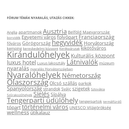
FÓRUM TÉMÁK NYARALÁS, UTAZÁS CIKKEK:
Ausztria
apartmanok
Belföld Magyarország
Anglia
Franciaország
Egyetemi város
folyópart
borvidék
hegyvidék
Horvátország
Görögország
főváros
kikötőváros
kemping
kereskedelmi központ
Kerékpárutak
Kirándulóhelyek
Kulturális központ
Látnivalók
luxus hotel
Luxus lakosztály
múzeum
nyaralás
nyaralás Horvátországban
Nyaralóhelyek
Németország
Olaszország
Olcsó szállás
parkok
Spanyolország
szigetek
strandok
Svájc
Szlovákia
Síelés
Sípálya
Szórakozóhelyek
Tengerparti üdülőhely
tengerpartok
termálfürdő
történelmi város
tópart
UNESCO Világörökség
wellness
útikalauz