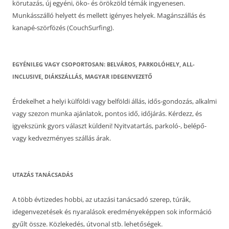
körutazás, új egyéni, öko- és örökzöld témák ingyenesen.
Munkásszálló helyett és mellett igényes helyek. Magánszállás és
kanapé-szörfözés (CouchSurfing).
EGYÉNILEG VAGY CSOPORTOSAN: BELVÁROS, PARKOLÓHELY, ALL-
INCLUSIVE, DIÁKSZÁLLÁS, MAGYAR IDEGENVEZETŐ
Érdekelhet a helyi külföldi vagy belföldi állás, idős-gondozás, alkalmi
vagy szezon munka ajánlatok, pontos idő, időjárás. Kérdezz, és
igyekszünk gyors választ küldeni! Nyitvatartás, parkoló-, belépő-
vagy kedvezményes szállás árak.
UTAZÁS TANÁCSADÁS
A több évtizedes hobbi, az utazási tanácsadó szerep, túrák,
idegenvezetések és nyaralások eredményeképpen sok információ
gyűlt össze. Közlekedés, útvonal stb. lehetőségek.