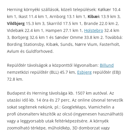
Herning környéki szállások, közeli települések: Kølkær 10.4
km 1, Ikast 11.4 km 1, Arnborg 13.1 km 1,
Kibæ
k 13.9 km 3,
Vildbjerg
15.3 km 3, Skarrild 17.5 km 1, Brande 22.0 km 2,
Videbæk 22.4 km 1, Hampen 27.1 km 1,
Holstebro
32.4 km
3, Borbjerg 32.6 km 1 és Sønder Omme 33.8 km 2. Továbbá:
Bording Stationsby, Kibæk, Sunds, Nørre Vium, Fasterholt,
Avlum és Guldforhoved.
Repülőtér távolságok a központtól légvonalban:
Billund
nemzetközi repülőtér (BLL) 45.7 km,
Esbjerg
repülőtér (EBJ)
72.8 km.
Budapest és Herning távolsága kb. 1507 km autóval. Az
utazási idő kb. 14 óra és 27 perc. Az online útvonal tervezők
sokat segítenek nekünk, pl.: GoogleMaps, Viamichelin a
profi útvonalterv készítők az olcsó (ingyenesen használható)
vagy a leggyorsabb utak feltérképezésére. A környék
zoomolható térképe, műholdkép, 3D domborzat vagy