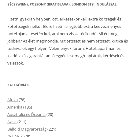
BÉCS (WIEN), POZSONY (BRATISLAVA), LONDON STB. INDULÁSSAL
Fizetni gyakran helyben, ott, érkezéskor kell, extra költségek és
kötöttségek nélkül. Előre fizetni a legtöbb extra kedvezményes
hotel ajánlat esetén kell, ami nem visszatérítendő. Mi éri meg
jobban? Az élet megmondja. Mit tetszett és nem tetszett, kritika és
tudnivalók egy helyen. Vélemények fórum. Hotel, apartman és
kiadó lakás, garantáltan jó egyéni csomag/napi árak, kérdések és
válaszok.
KATEGÓRIÁK
Afrika
(78)
Amerika
(186)
Ausztrália és Óceánia
(20)
Ázsia
(211)
Belföld Magyarország
(221)
Dél-Afrika
(9)