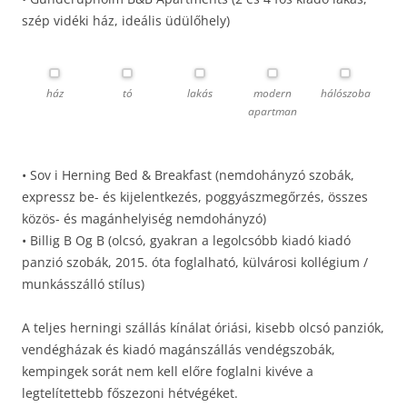
szép vidéki ház, ideális üdülőhely)
ház
tó
lakás
modern
hálószoba
apartman
• Sov i Herning Bed & Breakfast (nemdohányzó szobák,
expressz be- és kijelentkezés, poggyászmegőrzés, összes
közös- és magánhelyiség nemdohányzó)
• Billig B Og B (olcsó, gyakran a legolcsóbb kiadó kiadó
panzió szobák, 2015. óta foglalható, külvárosi kollégium /
munkásszálló stílus)
A teljes herningi szállás kínálat óriási, kisebb olcsó panziók,
vendégházak és kiadó magánszállás vendégszobák,
kempingek sorát nem kell előre foglalni kivéve a
legtelítettebb főszezoni hétvégéket.