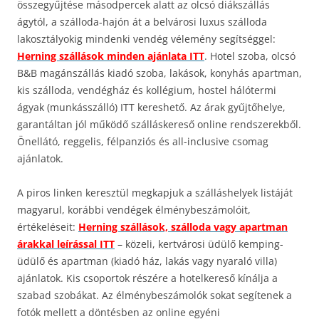
összegyűjtése másodpercek alatt az olcsó diákszállás
ágytól, a szálloda-hajón át a belvárosi luxus szálloda
lakosztályokig mindenki vendég vélemény segítséggel:
Herning szállások minden ajánlata ITT
. Hotel szoba, olcsó
B&B magánszállás kiadó szoba, lakások, konyhás apartman,
kis szálloda, vendégház és kollégium, hostel hálótermi
ágyak (munkásszálló) ITT kereshető. Az árak gyűjtőhelye,
garantáltan jól működő szálláskereső online rendszerekből.
Önellátó, reggelis, félpanziós és all-inclusive csomag
ajánlatok.
A piros linken keresztül megkapjuk a szálláshelyek listáját
magyarul, korábbi vendégek élménybeszámolóit,
értékeléseit:
Herning szállások, szálloda vagy apartman
árakkal leírással ITT
– közeli, kertvárosi üdülő kemping-
üdülő és apartman (kiadó ház, lakás vagy nyaraló villa)
ajánlatok. Kis csoportok részére a hotelkereső kínálja a
szabad szobákat. Az élménybeszámolók sokat segítenek a
fotók mellett a döntésben az online egyéni