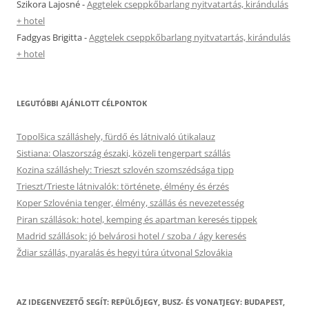
Szikora Lajosné
-
Aggtelek cseppkőbarlang nyitvatartás, kirándulás
+ hotel
Fadgyas Brigitta
-
Aggtelek cseppkőbarlang nyitvatartás, kirándulás
+ hotel
LEGUTÓBBI AJÁNLOTT CÉLPONTOK
Topolšica szálláshely, fürdő és látnivaló útikalauz
Sistiana: Olaszország északi, közeli tengerpart szállás
Kozina szálláshely: Trieszt szlovén szomszédsága tipp
Trieszt/Trieste látnivalók: története, élmény és érzés
Koper Szlovénia tenger, élmény, szállás és nevezetesség
Piran szállások: hotel, kemping és apartman keresés tippek
Madrid szállások: jó belvárosi hotel / szoba / ágy keresés
Ždiar szállás, nyaralás és hegyi túra útvonal Szlovákia
AZ IDEGENVEZETŐ SEGÍT: REPÜLŐJEGY, BUSZ- ÉS VONATJEGY: BUDAPEST,