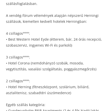
szállásfoglalásban.
A vendég-fórum vélemények alapján népszerű Herningi
szállások, kiemelten kedvelt hotelek Herningban:
4 csillagos***:
• Best Western Hotel Eyde (étterem, bár, 24 órás recepció,
szobaszerviz, ingyenes Wi-Fi és parkoló)
3 csillagos***:
• Hotel Corona (nemdohányzó szobák, mosoda,
vegytisztítás, vasalási szolgáltatás, poggyászmegőrzés)
2 csillagos***:
• Hotel Herning (fitneszközpont, szolárium, biliárd,
asztalitenisz, szabadtéri úszómedence)
Egyéb szállás kategória:
• Gunderupholm B&B Apartments (2 és 4 fős kiadó lakás,