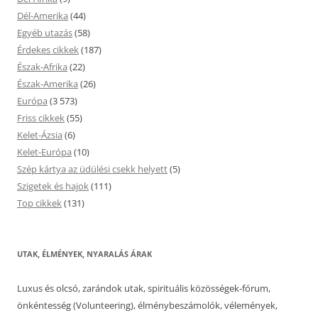
Dél-Amerika
(44)
Egyéb utazás
(58)
Érdekes cikkek
(187)
Észak-Afrika
(22)
Észak-Amerika
(26)
Európa
(3 573)
Friss cikkek
(55)
Kelet-Ázsia
(6)
Kelet-Európa
(10)
Szép kártya az üdülési csekk helyett
(5)
Szigetek és hajok
(111)
Top cikkek
(131)
UTAK, ÉLMÉNYEK, NYARALÁS ÁRAK
Luxus és olcsó, zarándok utak, spirituális közösségek-fórum,
önkéntesség (Volunteering), élménybeszámolók, vélemények,