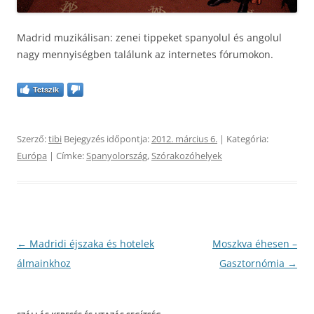
Madrid muzikálisan: zenei tippeket spanyolul és angolul
nagy mennyiségben találunk az internetes fórumokon.
Tetszik
Szerző:
tibi
Bejegyzés időpontja:
2012. március 6.
| Kategória:
Európa
| Címke:
Spanyolország
,
Szórakozóhelyek
Bejegyzés
←
Madridi éjszaka és hotelek
Moszkva éhesen –
navigáció
álmainkhoz
Gasztornómia
→