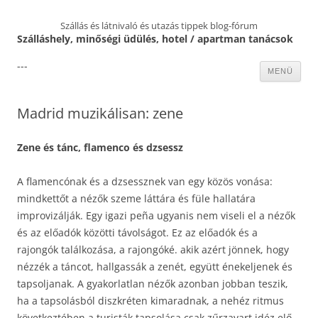
Szállás és látnivaló és utazás tippek blog-fórum
Szálláshely, minőségi üdülés, hotel / apartman tanácsok
---
Kilépés
MENÜ
a
tartalomba
Madrid muzikálisan: zene
Zene és tánc, flamenco és dzsessz
A flamencónak és a dzsessznek van egy közös vonása:
mindkettőt a nézők szeme láttára és füle hallatára
improvizálják. Egy igazi peña ugyanis nem viseli el a nézők
és az előadók közötti távolságot. Ez az előadók és a
rajongók találkozása, a rajongóké. akik azért jönnek, hogy
nézzék a táncot, hallgassák a zenét, együtt énekeljenek és
tapsoljanak. A gyakorlatlan nézők azonban jobban teszik,
ha a tapsolásból diszkréten kimaradnak, a nehéz ritmus
következtében a turisták tapsolása csak zűrzavart idéz elő.