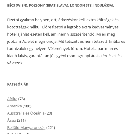
BÉCS (WIEN), POZSONY (BRATISLAVA), LONDON STB. INDULÁSSAL
Fizetni gyakran helyben, ott, érkezéskor kell, extra költségek és
kötöttségek nélkül. Előre fizetni a legtöbb extra kedvezményes
hotel ajánlat esetén kell, ami nem visszatérítendő. Mi éri meg
jobban? Az élet megmondja. Mit tetszett és nem tetszett, kritika és
tudnivalók egy helyen. Vélemények fórum. Hotel, apartman és
kiadó lakás, garantáltan jó egyéni csomag/napi árak, kérdések és
válaszok.
KATEGÓRIÁK
Afrika
(78)
Amerika
(186)
Ausztrália és Óceánia
(20)
Ázsia
(211)
Belföld Magyarország
(221)