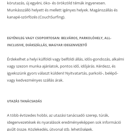
körutazás, új egyéni, öko- és örökzöld témák ingyenesen.
Munkásszálló helyett és mellett igényes helyek. Magánszállás és
kanapé-szörfözés (CouchSurfing).
EGYÉNILEG VAGY CSOPORTOSAN: BELVÁROS, PARKOLÓHELY, ALL-
INCLUSIVE, DIÁKSZÁLLÁS, MAGYAR IDEGENVEZETŐ
Érdekelhet a helyi külföldi vagy belföldi állás, idős-gondozás, alkalmi
vagy szezon munka ajánlatok, pontos idő, időjárás. Kérdezz, és
igyekszünk gyors választ küldeni! Nyitvatartás, parkoló-, belépő-
vagy kedvezményes szállás árak.
UTAZÁS TANÁCSADÁS
A több évtizedes hobbi, az utazási tanácsadó szerep, túrák,
idegenvezetések és nyaralások eredményeképpen sok információ
gyűlt össze. Közlekedés, útvonal stb. lehetőségek.