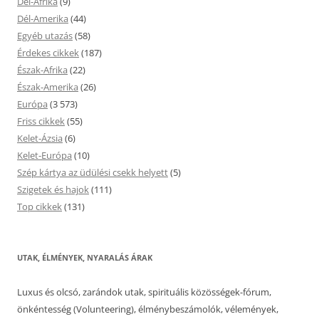
Dél-Afrika
(9)
Dél-Amerika
(44)
Egyéb utazás
(58)
Érdekes cikkek
(187)
Észak-Afrika
(22)
Észak-Amerika
(26)
Európa
(3 573)
Friss cikkek
(55)
Kelet-Ázsia
(6)
Kelet-Európa
(10)
Szép kártya az üdülési csekk helyett
(5)
Szigetek és hajok
(111)
Top cikkek
(131)
UTAK, ÉLMÉNYEK, NYARALÁS ÁRAK
Luxus és olcsó, zarándok utak, spirituális közösségek-fórum,
önkéntesség (Volunteering), élménybeszámolók, vélemények,