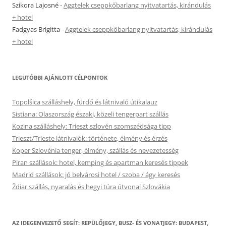
Szikora Lajosné
-
Aggtelek cseppkőbarlang nyitvatartás, kirándulás
+ hotel
Fadgyas Brigitta
-
Aggtelek cseppkőbarlang nyitvatartás, kirándulás
+ hotel
LEGUTÓBBI AJÁNLOTT CÉLPONTOK
Topolšica szálláshely, fürdő és látnivaló útikalauz
Sistiana: Olaszország északi, közeli tengerpart szállás
Kozina szálláshely: Trieszt szlovén szomszédsága tipp
Trieszt/Trieste látnivalók: története, élmény és érzés
Koper Szlovénia tenger, élmény, szállás és nevezetesség
Piran szállások: hotel, kemping és apartman keresés tippek
Madrid szállások: jó belvárosi hotel / szoba / ágy keresés
Ždiar szállás, nyaralás és hegyi túra útvonal Szlovákia
AZ IDEGENVEZETŐ SEGÍT: REPÜLŐJEGY, BUSZ- ÉS VONATJEGY: BUDAPEST,