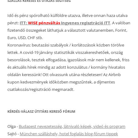
SZÁLLÁS KERESÉS ÉS UTAZÁS SEGÍTSÉG
Idő és pénz spórolható külföldre utazva, illetve onnan haza utalva
pénzt:
ITT:
WISE pénzváltás
Ingyenes regisztráció ITT
. A valóban
fizetendő összegeket láthatjuk a választott valutanemben, Forint,
Euro, USD, CHF stb.
Koronavírus: beutazási szabályok / korlátozások közben törölve
lettek. A covid-19 járvány statisztikák visszakereshetőek, ország
besorolások, tesztek elfogadása, igazolások már nem kellenek, friss
és aktuális hírek mindig az adott konzulátus / kormány hivatalos
oldalán keressünk! Ott olvassunk utána részletesen! Az Airbnb
kupon kedvezmények időközben megszűntek, a díjmentes
csatlakozás/regisztráció megmaradt.
KÉRDÉS-VÁLASZ ÚTITÁRS KERESŐ FÓRUM
Olga
-
Budapest nevezetesség, látnivaló képek, videó és program
Sajtó
-
München szálláshely, hotel foglalás blog-fórum tippek