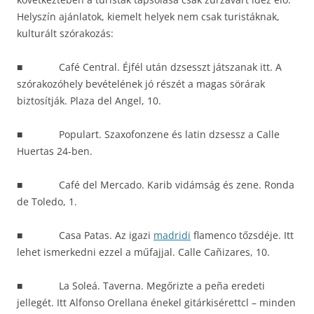
Helyszín ajánlatok, kiemelt helyek nem csak turistáknak,
kulturált szórakozás:
■ Café Central. Éjfél után dzsesszt játszanak itt. A
szórakozóhely bevételének jó részét a magas sörárak
biztosítják. Plaza del Angel, 10.
■ Populart. Szaxofonzene és latin dzsessz a Calle
Huertas 24-ben.
■ Café del Mercado. Karib vidámság és zene. Ronda
de Toledo, 1.
■ Casa Patas. Az igazi
madridi
flamenco tőzsdéje. Itt
lehet ismerkedni ezzel a műfajjal. Calle Cañizares, 10.
■ La Soleá. Taverna. Megőrizte a peña eredeti
jellegét. Itt Alfonso Orellana énekel gitárkisérettcl – minden