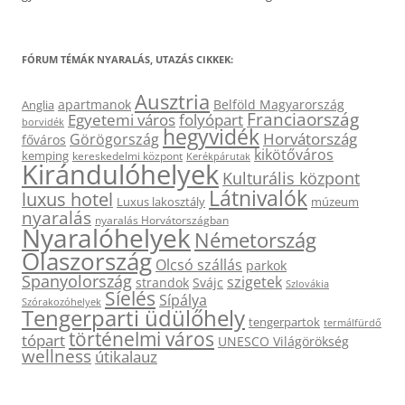
FÓRUM TÉMÁK NYARALÁS, UTAZÁS CIKKEK:
Ausztria
apartmanok
Belföld Magyarország
Anglia
Franciaország
Egyetemi város
folyópart
borvidék
hegyvidék
Horvátország
Görögország
főváros
kikötőváros
kemping
kereskedelmi központ
Kerékpárutak
Kirándulóhelyek
Kulturális központ
Látnivalók
luxus hotel
Luxus lakosztály
múzeum
nyaralás
nyaralás Horvátországban
Nyaralóhelyek
Németország
Olaszország
Olcsó szállás
parkok
Spanyolország
szigetek
strandok
Svájc
Szlovákia
Síelés
Sípálya
Szórakozóhelyek
Tengerparti üdülőhely
tengerpartok
termálfürdő
történelmi város
tópart
UNESCO Világörökség
wellness
útikalauz