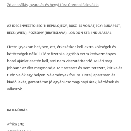
Ždiar szállás, nyaralás és hegyi túra útvonal Szlovákia
AZ IDEGENVEZETŐ SEGÍT: REPÜLŐJEGY, BUSZ- ÉS VONATJEGY: BUDAPEST,
BÉCS (WIEN), POZSONY (BRATISLAVA), LONDON STB. INDULÁSSAL
Fizetni gyakran helyben, ott, érkezéskor kell, extra költségek és
kötöttségek nélkül. Előre fizetni a legtöbb extra kedvezményes
hotel ajánlat esetén kell, ami nem visszatérítendő. Mi éri meg
jobban? Az élet megmondja. Mit tetszett és nem tetszett, kritika és
tudnivalók egy helyen. Vélemények fórum. Hotel, apartman és
kiadó lakás, garantáltan jó egyéni csomag/napi árak, kérdések és
válaszok.
KATEGÓRIÁK
Afrika
(78)