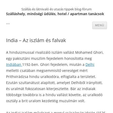
Szállás és látnivaló és utazás tippek blog-fórum
Szálláshely, minőségi üdülés, hotel / apartman tanácsok
---
Kilépés
MENÜ
a
tartalomba
India – Az iszlám és falvak
A hinduizmussal rivalizáló iszlám vallást Mohamed Ghori,
egy pakisztáni muszlim fejedelem honosította meg
Indiában
1192-ben. Ghori fejedelem, miután a
Delhi
melletti csatában megsemmisítő vereséget mért
Prithvirádzsa hindu uralkodóra, elfoglalta a területet.
Ezután szultanátust alapított, amelyet Delhiből irányított,
és uralmát fokozatosan kiterjesztette. Bár az indiaiak
többsége továbbra is a hindu vallást követte, az uralkodó
osztály a brit uralom kezdetéig muzulmán volt.
Az indiai iszlám művészet a mogul császárság idején (1526-