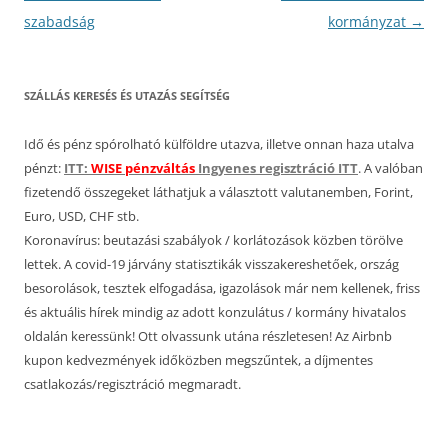
navigáció
szabadság
kormányzat
→
SZÁLLÁS KERESÉS ÉS UTAZÁS SEGÍTSÉG
Idő és pénz spórolható külföldre utazva, illetve onnan haza utalva
pénzt:
ITT:
WISE pénzváltás
Ingyenes regisztráció ITT
. A valóban
fizetendő összegeket láthatjuk a választott valutanemben, Forint,
Euro, USD, CHF stb.
Koronavírus: beutazási szabályok / korlátozások közben törölve
lettek. A covid-19 járvány statisztikák visszakereshetőek, ország
besorolások, tesztek elfogadása, igazolások már nem kellenek, friss
és aktuális hírek mindig az adott konzulátus / kormány hivatalos
oldalán keressünk! Ott olvassunk utána részletesen! Az Airbnb
kupon kedvezmények időközben megszűntek, a díjmentes
csatlakozás/regisztráció megmaradt.