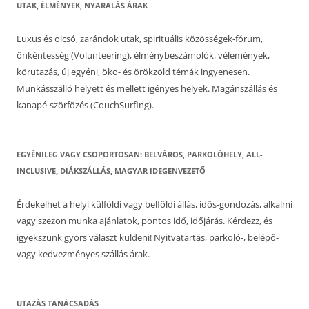
UTAK, ÉLMÉNYEK, NYARALÁS ÁRAK
Luxus és olcsó, zarándok utak, spirituális közösségek-fórum,
önkéntesség (Volunteering), élménybeszámolók, vélemények,
körutazás, új egyéni, öko- és örökzöld témák ingyenesen.
Munkásszálló helyett és mellett igényes helyek. Magánszállás és
kanapé-szörfözés (CouchSurfing).
EGYÉNILEG VAGY CSOPORTOSAN: BELVÁROS, PARKOLÓHELY, ALL-
INCLUSIVE, DIÁKSZÁLLÁS, MAGYAR IDEGENVEZETŐ
Érdekelhet a helyi külföldi vagy belföldi állás, idős-gondozás, alkalmi
vagy szezon munka ajánlatok, pontos idő, időjárás. Kérdezz, és
igyekszünk gyors választ küldeni! Nyitvatartás, parkoló-, belépő-
vagy kedvezményes szállás árak.
UTAZÁS TANÁCSADÁS