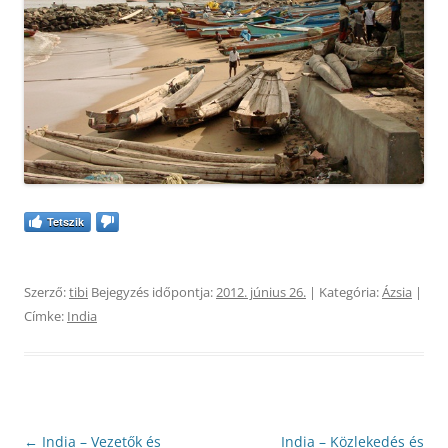
Tetszik
Szerző:
tibi
Bejegyzés időpontja:
2012. június 26.
| Kategória:
Ázsia
|
Címke:
India
Bejegyzés
←
India – Vezetők és
India – Közlekedés és