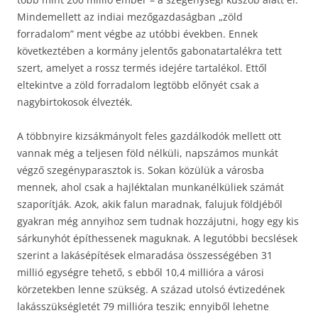
Mindemellett az indiai mezőgazdaságban „zöld
forradalom” ment végbe az utóbbi években. Ennek
következtében a kormány jelentős gabonatartalékra tett
szert, amelyet a rossz termés idejére tartalékol. Ettől
eltekintve a zöld forradalom legtöbb előnyét csak a
nagybirtokosok élvezték.
A többnyire kizsákmányolt feles gazdálkodók mellett ott
vannak még a teljesen föld nélküli, napszámos munkát
végző szegényparasztok is. Sokan közülük a városba
mennek, ahol csak a hajléktalan munkanélküliek számát
szaporítják. Azok, akik falun maradnak, falujuk földjéből
gyakran még annyihoz sem tudnak hozzájutni, hogy egy kis
sárkunyhót építhessenek maguknak. A legutóbbi becslések
szerint a lakásépítések elmaradása összességében 31
millió egységre tehető, s ebből 10,4 millióra a városi
körzetekben lenne szükség. A század utolsó évtizedének
lakásszükségletét 79 millióra teszik; ennyiből lehetne