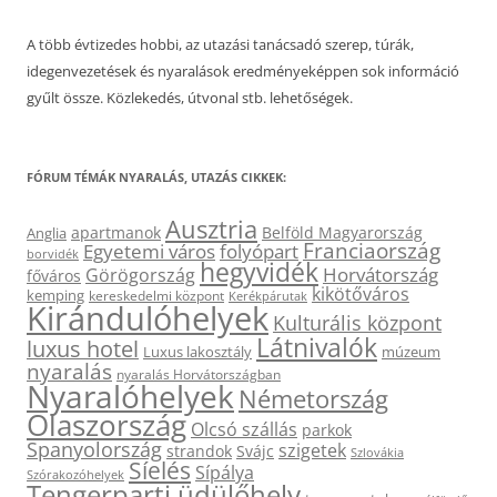
A több évtizedes hobbi, az utazási tanácsadó szerep, túrák,
idegenvezetések és nyaralások eredményeképpen sok információ
gyűlt össze. Közlekedés, útvonal stb. lehetőségek.
FÓRUM TÉMÁK NYARALÁS, UTAZÁS CIKKEK:
Ausztria
apartmanok
Belföld Magyarország
Anglia
Franciaország
Egyetemi város
folyópart
borvidék
hegyvidék
Horvátország
Görögország
főváros
kikötőváros
kemping
kereskedelmi központ
Kerékpárutak
Kirándulóhelyek
Kulturális központ
Látnivalók
luxus hotel
Luxus lakosztály
múzeum
nyaralás
nyaralás Horvátországban
Nyaralóhelyek
Németország
Olaszország
Olcsó szállás
parkok
Spanyolország
szigetek
strandok
Svájc
Szlovákia
Síelés
Sípálya
Szórakozóhelyek
Tengerparti üdülőhely