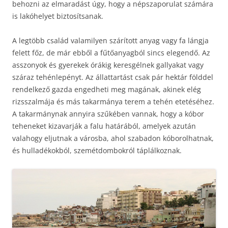
behozni az elmaradást úgy, hogy a népszaporulat számára
is lakóhelyet biztosítsanak.
A legtöbb család valamilyen szárított anyag vagy fa lángja
felett főz, de már ebből a fűtőanyagból sincs elegendő. Az
asszonyok és gyerekek órákig keresgélnek gallyakat vagy
száraz tehénlepényt. Az állattartást csak pár hektár földdel
rendelkező gazda engedheti meg magának, akinek elég
rizsszalmája és más takarmánya terem a tehén etetéséhez.
A takarmánynak annyira szűkében vannak, hogy a kóbor
teheneket kizavarják a falu határából, amelyek azután
valahogy eljutnak a városba, ahol szabadon kóborolhatnak,
és hulladékokból, szemétdombokról táplálkoznak.