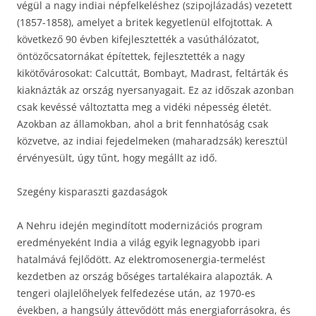
végül a nagy indiai népfelkeléshez (szipojlázadás) vezetett
(1857-1858), amelyet a britek kegyetlenül elfojtottak. A
következő 90 évben kifejlesztették a vasúthálózatot,
öntözőcsatornákat építettek, fejlesztették a nagy
kikötővárosokat: Calcuttát, Bombayt, Madrast, feltárták és
kiaknázták az ország nyersanyagait. Ez az időszak azonban
csak kevéssé változtatta meg a vidéki népesség életét.
Azokban az államokban, ahol a brit fennhatóság csak
közvetve, az indiai fejedelmeken (maharadzsák) keresztül
érvényesült, úgy tűnt, hogy megállt az idő.
Szegény kisparaszti gazdaságok
A Nehru idején megindított modernizációs program
eredményeként India a világ egyik legnagyobb ipari
hatalmává fejlődött. Az elektromosenergia-termelést
kezdetben az ország bőséges tartalékaira alapozták. A
tengeri olajlelőhelyek felfedezése után, az 1970-es
években, a hangsúly áttevődött más energiaforrásokra, és