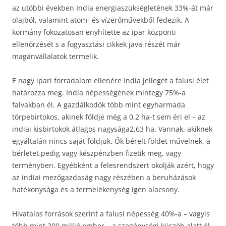
az utóbbi években India energiaszükségletének 33%-át már
olajból, valamint atom- és vízerőművekből fedezik. A
kormány fokozatosan enyhítette az ipar központi
ellenőrzését s a fogyasztási cikkek java részét már
magánvállalatok termelik.
E nagy ipari forradalom ellenére India jellegét a falusi élet
határozza meg. India népességének mintegy 75%-a
falvakban él. A gazdálkodók több mint egyharmada
törpebirtokos, akinek földje még a 0,2 ha-t sem éri el – az
indiai kisbirtokok átlagos nagysága2,63 ha. Vannak, akiknek
egyáltalán nincs saját földjük. Ők bérelt földet művelnek, a
bérletet pedig vagy készpénzben fizetik meg, vagy
terményben. Egyébként a felesrendszert okolják azért, hogy
az indiai mezőgazdaság nagy részében a beruházások
hatékonysága és a termelékenység igen alacsony.
Hivatalos források szerint a falusi népesség 40%-a – vagyis
több mint 200 millió ember – a szegénységi küszöb alatt él.