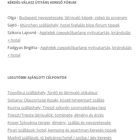
KÉRDÉS-VÁLASZ ÚTITÁRS KERESŐ FÓRUM
Olga
-
Budapest nevezetesség, látnivaló képek, videó és program
Sajtó
-
München szálláshely, hotel foglalás blog-fórum tippek
Szikora Lajosné
-
Aggtelek cseppkőbarlang nyitvatartás, kirándulás
+ hotel
Fadgyas Brigitta
-
Aggtelek cseppkőbarlang nyitvatartás, kirándulás
+ hotel
LEGUTÓBBI AJÁNLOTT CÉLPONTOK
Topolšica szálláshely, fürdő és látnivaló útikalauz
Sistiana: Olaszország északi, közeli tengerpart szállás
Kozina szálláshely: Trieszt szlovén szomszédsága tipp
Trieszt/Trieste látnivalók: története, élmény és érzés
Koper Szlovénia tenger, élmény, szállás és nevezetesség
Piran szállások: hotel, kemping és apartman keresés tippek
Madrid szállások: jó belvárosi hotel / szoba / ágy keresés