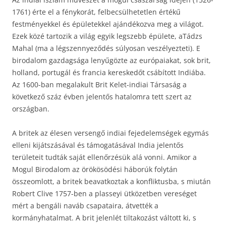
1761) érte el a fénykorát, felbecsülhetetlen értékű
festményekkel és épületekkel ajándékozva meg a világot.
Ezek közé tartozik a világ egyik legszebb épülete, aTádzs
Mahal (ma a légszennyeződés súlyosan veszélyezteti). E
birodalom gazdagsága lenyűgözte az európaiakat, sok brit,
holland, portugál és francia kereskedőt csábított Indiába.
Az 1600-ban megalakult Brit Kelet-indiai Társaság a
következő száz évben jelentős hatalomra tett szert az
országban.
A britek az élesen versengő indiai fejedelemségek egymás
elleni kijátszásával és támogatásával India jelentős
területeit tudták saját ellenőrzésük alá vonni. Amikor a
Mogul Birodalom az örökösödési háborúk folytán
összeomlott, a britek beavatkoztak a konfliktusba, s miután
Robert Clive 1757-ben a plasseyi ütközetben vereséget
mért a bengáli naváb csapataira, átvették a
kormányhatalmat. A brit jelenlét tiltakozást váltott ki, s