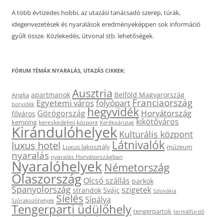
A több évtizedes hobbi, az utazási tanácsadó szerep, túrák,
idegenvezetések és nyaralások eredményeképpen sok információ
gyűlt össze. Közlekedés, útvonal stb. lehetőségek.
FÓRUM TÉMÁK NYARALÁS, UTAZÁS CIKKEK:
Ausztria
apartmanok
Belföld Magyarország
Anglia
Franciaország
Egyetemi város
folyópart
borvidék
hegyvidék
Horvátország
Görögország
főváros
kikötőváros
kemping
kereskedelmi központ
Kerékpárutak
Kirándulóhelyek
Kulturális központ
Látnivalók
luxus hotel
Luxus lakosztály
múzeum
nyaralás
nyaralás Horvátországban
Nyaralóhelyek
Németország
Olaszország
Olcsó szállás
parkok
Spanyolország
szigetek
strandok
Svájc
Szlovákia
Síelés
Sípálya
Szórakozóhelyek
Tengerparti üdülőhely
tengerpartok
termálfürdő