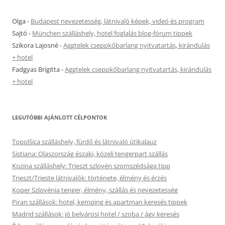
Olga
-
Budapest nevezetesség, látnivaló képek, videó és program
Sajtó
-
München szálláshely, hotel foglalás blog-fórum tippek
Szikora Lajosné
-
Aggtelek cseppkőbarlang nyitvatartás, kirándulás
+ hotel
Fadgyas Brigitta
-
Aggtelek cseppkőbarlang nyitvatartás, kirándulás
+ hotel
LEGUTÓBBI AJÁNLOTT CÉLPONTOK
Topolšica szálláshely, fürdő és látnivaló útikalauz
Sistiana: Olaszország északi, közeli tengerpart szállás
Kozina szálláshely: Trieszt szlovén szomszédsága tipp
Trieszt/Trieste látnivalók: története, élmény és érzés
Koper Szlovénia tenger, élmény, szállás és nevezetesség
Piran szállások: hotel, kemping és apartman keresés tippek
Madrid szállások: jó belvárosi hotel / szoba / ágy keresés