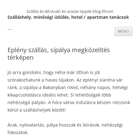
Szállás és látnivaló és utazás tippek blog-fórum
Szálláshely, minőségi üdülés, hotel / apartman tanácsok
---
Kilépés
MENÜ
a
tartalomba
Eplény szállás, sípálya megközelítés
térképen
Jó arra gondolni, hogy néha már itthon is jót
szórakozhatunk a havas tájakon. Az eplényi síaréna vár
ránk, a sípálya a Bakonyban rövid, néhány napos, hétvégi
kikapcsolódásra ideális lehet. Sí lehetőségek több
nehézségű pályán. A hóra várva indulásra készen nézzünk
körül a szálláshelyek között!
Árak, nyitvatartás, pálya hosszak és leírások, nehézségi
fokozatok.