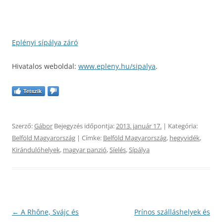
Eplényi sípálya záró
Hivatalos weboldal:
www.epleny.hu/sipalya
.
Tetszik
Szerző:
Gábor
Bejegyzés időpontja:
2013. január 17.
| Kategória:
Belföld Magyarország
| Címke:
Belföld Magyarország
,
hegyvidék
,
Kirándulóhelyek
,
magyar panzió
,
Síelés
,
Sípálya
Bejegyzés
←
A Rhône, Svájc és
Prínos szálláshelyek és