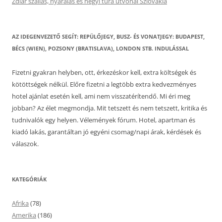
Ždiar szállás, nyaralás és hegyi túra útvonal Szlovákia
AZ IDEGENVEZETŐ SEGÍT: REPÜLŐJEGY, BUSZ- ÉS VONATJEGY: BUDAPEST,
BÉCS (WIEN), POZSONY (BRATISLAVA), LONDON STB. INDULÁSSAL
Fizetni gyakran helyben, ott, érkezéskor kell, extra költségek és
kötöttségek nélkül. Előre fizetni a legtöbb extra kedvezményes
hotel ajánlat esetén kell, ami nem visszatérítendő. Mi éri meg
jobban? Az élet megmondja. Mit tetszett és nem tetszett, kritika és
tudnivalók egy helyen. Vélemények fórum. Hotel, apartman és
kiadó lakás, garantáltan jó egyéni csomag/napi árak, kérdések és
válaszok.
KATEGÓRIÁK
Afrika
(78)
Amerika
(186)