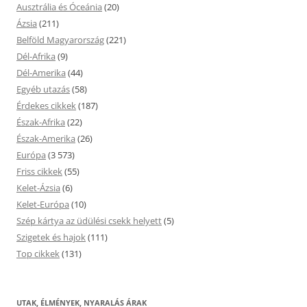
Ausztrália és Óceánia
(20)
Ázsia
(211)
Belföld Magyarország
(221)
Dél-Afrika
(9)
Dél-Amerika
(44)
Egyéb utazás
(58)
Érdekes cikkek
(187)
Észak-Afrika
(22)
Észak-Amerika
(26)
Európa
(3 573)
Friss cikkek
(55)
Kelet-Ázsia
(6)
Kelet-Európa
(10)
Szép kártya az üdülési csekk helyett
(5)
Szigetek és hajok
(111)
Top cikkek
(131)
UTAK, ÉLMÉNYEK, NYARALÁS ÁRAK