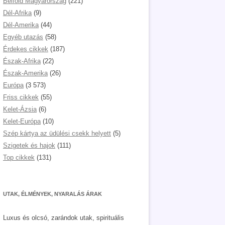
Belföld Magyarország
(221)
Dél-Afrika
(9)
Dél-Amerika
(44)
Egyéb utazás
(58)
Érdekes cikkek
(187)
Észak-Afrika
(22)
Észak-Amerika
(26)
Európa
(3 573)
Friss cikkek
(55)
Kelet-Ázsia
(6)
Kelet-Európa
(10)
Szép kártya az üdülési csekk helyett
(5)
Szigetek és hajok
(111)
Top cikkek
(131)
UTAK, ÉLMÉNYEK, NYARALÁS ÁRAK
Luxus és olcsó, zarándok utak, spirituális