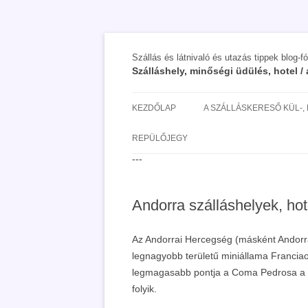
Szállás és látnivaló és utazás tippek blog-f
Szálláshely, minőségi üdülés, hotel 
KEZDŐLAP
A SZÁLLÁSKERESŐ KÜL-,
SAN MARINO SZÁLLÁSOK 
REPÜLŐJEGY
UTAZÁS OLCSÓBBAN 2018
---
Andorra szálláshelyek, hot
Az Andorrai Hercegség (másként Andorr
legnagyobb területű miniállama Franciao
legmagasabb pontja a Coma Pedrosa a 
folyik.