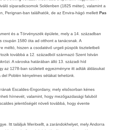
kiváló síparadicsomok Soldenben (1825 méter), valamint a
n, Perignan-ban találhatók, de az Envira-hágó mellett
Pas
rlament és a Törvényszék épülete, mely a 14. században
s csupán 1580 óta ad otthont a tanácsnak. A
 méltó, hiszen a csodatévő urgeli püspök tiszteletbeli
rtozik továbbá a 12. századból származó Szent István
ükrözi. A városka határában álló 13. századi híd
gy az 1278-ban született egyezményre itt adták áldásukat
za del Poblén kényelmes sétákat tehetünk.
rrának Escaldes-Engordany, mely elsősorban kénes
nheti hírnevét, valamint, hogy mezőgazdasági faluból
Escaldes jelentőségét növeli továbbá, hogy évente
e. Itt találjuk Meritxellt, a zarándokhelyet, mely Andorra