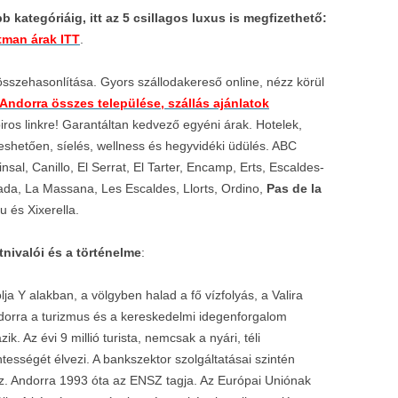
 kategóriáig, itt az 5 csillagos luxus is megfizethető:
rtman árak ITT
.
 összehasonlítása. Gyors szállodakereső online, nézz körül
Andorra összes települése, szállás ajánlatok
piros linkre! Garantáltan kedvező egyéni árak. Hotelek,
shetően, síelés, wellness és hegyvidéki üdülés. ABC
nsal, Canillo, El Serrat, El Tarter, Encamp, Erts, Escaldes-
ada, La Massana, Les Escaldes, Llorts, Ordino,
Pas de la
u és Xixerella.
tnivalói és a történelme
:
a Y alakban, a völgyben halad a fő vízfolyás, a Valira
Andorra a turizmus és a kereskedelmi idegenforgalom
. Az évi 9 millió turista, nemcsak a nyári, téli
ességét élvezi. A bankszektor szolgáltatásai szintén
ez. Andorra 1993 óta az ENSZ tagja. Az Európai Uniónak