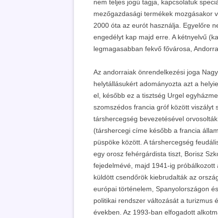
nem teljes jogú tagja, kapcsolatuk speci
mezőgazdasági termékek mozgásakor visz
2000 óta az eurót használja. Egyelőre n
engedélyt kap majd erre. A kétnyelvű (ka
legmagasabban fekvő fővárosa, Andorra 
Az andorraiak önrendelkezési joga Nagy 
helytállásukért adományozta azt a helyiekn
el, később ez a tisztség Urgel egyházme
szomszédos francia gróf között viszályt s
társhercegség bevezetésével orvosolták. 
(társhercegi címe később a francia állam
püspöke között. A társhercegség feudáli
egy orosz fehérgárdista tiszt, Borisz Szk
fejedelmévé, majd 1941-ig próbálkozott 
küldött csendőrök kiebrudalták az országb
európai történelem, Spanyolországon és 
politikai rendszer változását a turizmus é
években. Az 1993-ban elfogadott alkotm