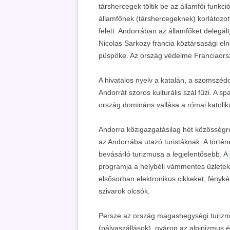
társhercegek töltik be az államfői funkc
államfőnek (társhercegeknek) korlátozo
felett. Andorrában az államfőket delegáltj
Nicolas Sarkozy francia köztársasági elnö
püspöke. Az ország védelme Franciaors
A hivatalos nyelv a katalán, a szomszéd
Andorrát szoros kulturális szál fűzi. A sp
ország domináns vallása a római katolik
Andorra közigazgatásilag hét közösségr
az Andorrába utazó turistáknak. A törté
bevásárló turizmusa a legjelentősebb. A
programja a helybéli vámmentes üzletek
elsősorban elektronikus cikkeket, fényké
szivarok olcsók.
Persze az ország magashegységi turizmu
(pályaszállások), nyáron az alpinizmus é