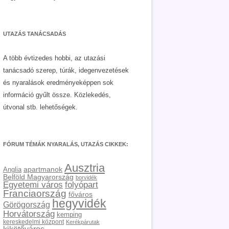
UTAZÁS TANÁCSADÁS
A több évtizedes hobbi, az utazási
tanácsadó szerep, túrák, idegenvezetések
és nyaralások eredményeképpen sok
információ gyűlt össze. Közlekedés,
útvonal stb. lehetőségek.
FÓRUM TÉMÁK NYARALÁS, UTAZÁS CIKKEK:
Ausztria
apartmanok
Anglia
Belföld Magyarország
borvidék
Egyetemi város
folyópart
Franciaország
főváros
hegyvidék
Görögország
Horvátország
kemping
kereskedelmi központ
Kerékpárutak