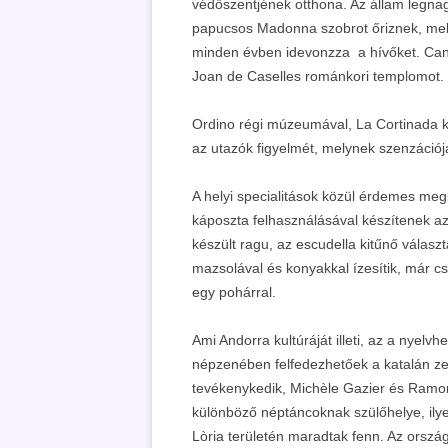
védőszentjének otthona. Az állam legna
papucsos Madonna szobrot őriznek, mel
minden évben idevonzza a hívőket. Cani
Joan de Caselles románkori templomot.
Ordino régi múzeumával, La Cortinada 
az utazók figyelmét, melynek szenzációj
A helyi specialitások közül érdemes meg
káposzta felhasználásával készítenek az
készült ragu, az escudella kitűnő választá
mazsolával és konyakkal ízesítik, már cs
egy pohárral.
Ami Andorra kultúráját illeti, az a nyelv
népzenében felfedezhetőek a katalán ze
tevékenykedik, Michèle Gazier és Ramon
különböző néptáncoknak szülőhelye, ilye
Lòria területén maradtak fenn. Az orsz