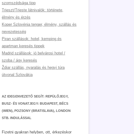
szomszédsága tipp
Trieszt/Trieste látnivalók: története,
élmény és érzés
Koper Szlovénia tenger, élmény, szállás és
nevezetesség
Piran szállások: hotel, kemping és
apartman keresés tippek
Madrid szállások: jó belvárosi hotel /
szoba / ágy keresés
Ždiar szállás, nyaralás és hegyi túra
útvonal Szlovákia
AZ IDEGENVEZETŐ SEGÍT: REPÜLŐJEGY,
BUSZ- ÉS VONATJEGY: BUDAPEST, BÉCS
(WIEN), POZSONY (BRATISLAVA), LONDON
STB. INDULÁSSAL
Fizetni gyakran helyben, ott, érkezéskor