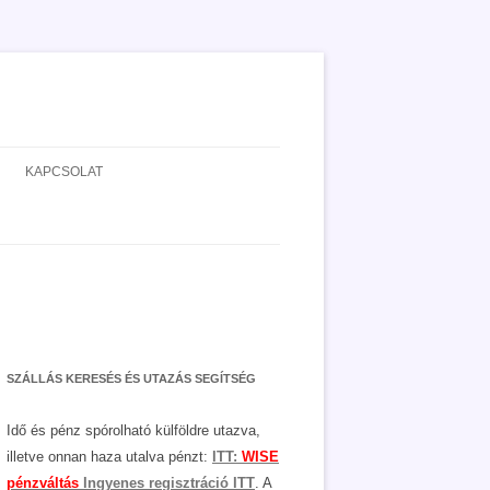
KAPCSOLAT
ADATVÉDELEM
JOGNYILATKOZAT
MÉDIAAJÁNLAT
SZÁLLÁS KERESÉS ÉS UTAZÁS SEGÍTSÉG
Idő és pénz spórolható külföldre utazva,
illetve onnan haza utalva pénzt:
ITT:
WISE
pénzváltás
Ingyenes regisztráció ITT
. A