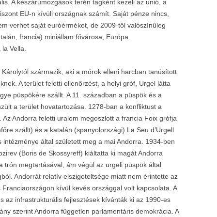
ális. A készárumozgások terén tagként kezeli az unió, a
ont EU-n kívüli országnak számít. Saját pénze nincs,
em verhet saját euróérméket, de 2009-től valószínűleg
talán, francia) miniállam fővárosa, Európa
la Vella.
Károlytól származik, aki a mórok elleni harcban tanúsított
ek. A terület feletti ellenőrzést, a helyi gróf, Urgel látta
gye püspökére szállt. A 11. században a püspök és a
zült a terület hovatartozása. 1278-ban a konfliktust a
Az Andorra feletti uralom megoszlott a francia Foix grófja
főre szállt) és a katalán (spanyolországi) La Seu d’Urgell
s intézménye által született meg a mai Andorra. 1934-ben
ozirev (Boris de Skossyreff) kiáltatta ki magát Andorra
a trón megtartásával, ám végül az urgeli püspök által
ól. Andorrát relatív elszigeteltsége miatt nem érintette az
Franciaországon kívül kevés országgal volt kapcsolata. A
s az infrastrukturális fejlesztések kívánták ki az 1990-es
ány szerint Andorra független parlamentáris demokrácia. A