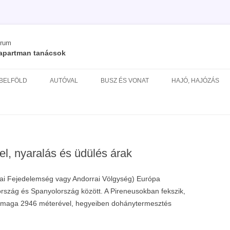
órum
/ apartman tanácsok
Kilépés
a
 BELFÖLD
AUTÓVAL
BUSZ ÉS VONAT
HAJÓ, HAJÓZÁS
tartalomba
ÉS
el, nyaralás és üdülés árak
ai Fejedelemség vagy Andorrai Völgység) Európa
rszág és Spanyolország között. A Pireneusokban fekszik,
maga 2946 méterével, hegyeiben dohánytermesztés