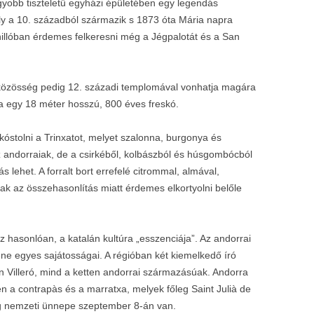
gyobb tiszteletű egyházi épületében egy legendás
y a 10. századból származik s 1873 óta Mária napra
llóban érdemes felkeresni még a Jégpalotát és a San
közösség pedig 12. századi templomával vonhatja magára
a egy 18 méter hosszú, 800 éves freskó.
kóstolni a Trinxatot, melyet szalonna, burgonya és
 andorraiak, de a csirkéből, kolbászból és húsgombócból
s lehet. A forralt bort errefelé citrommal, almával,
ak az összehasonlítás miatt érdemes elkortyolni belőle
hez hasonlóan, a katalán kultúra „esszenciája”. Az andorrai
ne egyes sajátosságai. A régióban két kiemelkedő író
 Villeró, mind a ketten andorrai származásúak. Andorra
n a contrapàs és a marratxa, melyek főleg Saint Julià de
ág nemzeti ünnepe szeptember 8-án van.