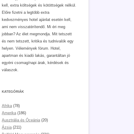
kell, extra költségek és kötöttségek nélkül.
Előre fizetni a legtöbb extra
kedvezményes hotel ajánlat esetén kell,
ami nem visszatérítendő. Mi éri meg
jobban? Az élet megmondja. Mit tetszett
és nem tetszett, kritika és tudnivalók egy
helyen. Vélemények fórum. Hotel,
apartman és kiadó lakás, garantáltan jó
egyéni csomag/napi árak, kérdések és
válaszok.
KATEGÓRIÁK
Afrika
(78)
Amerika
(186)
Ausztrália és Óceánia
(20)
Ázsia
(211)