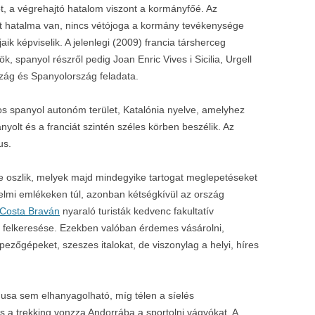
iót, a végrehajtó hatalom viszont a kormányfőé. Az
tt hatalma van, nincs vétójoga a kormány tevékenysége
aik képviselik. A jelenlegi (2009) francia társherceg
k, spanyol részről pedig Joan Enric Vives i Sicilia, Urgell
zág és Spanyolország feladata.
os spanyol autonóm terület, Katalónia nyelve, amelyhez
anyolt és a franciát szintén széles körben beszélik. Az
us.
e oszlik, melyek majd mindegyike tartogat meglepetéseket
nelmi emlékeken túl, azonban kétségkívül az ország
Costa Braván
nyaraló turisták kedvenc fakultatív
 felkeresése. Ezekben valóban érdemes vásárolni,
pezőgépeket, szeszes italokat, de viszonylag a helyi, híres
sa sem elhanyagolható, míg télen a síelés
s a trekking vonzza Andorrába a sportolni vágyókat. A