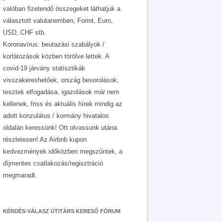
valóban fizetendő összegeket láthatjuk a
választott valutanemben, Forint, Euro,
USD, CHF stb.
Koronavírus: beutazási szabályok /
korlátozások közben törölve lettek. A
covid-19 járvány statisztikák
visszakereshetőek, ország besorolások,
tesztek elfogadása, igazolások már nem
kellenek, friss és aktuális hírek mindig az
adott konzulátus / kormány hivatalos
oldalán keressünk! Ott olvassunk utána
részletesen! Az Airbnb kupon
kedvezmények időközben megszűntek, a
díjmentes csatlakozás/regisztráció
megmaradt.
KÉRDÉS-VÁLASZ ÚTITÁRS KERESŐ FÓRUM