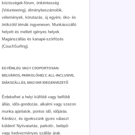
közösségek-fórum, önkéntesség
(Volunteering), élménybeszámolók,
vélemények, körutazás, új egyéni, öko- és
örökzöld témák ingyenesen. Munkásszálló
helyett és mellett igényes helyek.
Magánszállás és kanapé-szörfözés
(CouchSurfing).
EGYÉNILEG VAGY CSOPORTOSAN:
BELVÁROS, PARKOLÓHELY, ALL-INCLUSIVE,
DIÁKSZÁLLÁS, MAGYAR IDEGENVEZETŐ
Érdekelhet a helyi külföldi vagy belföldi
állás, idős-gondozás, alkalmi vagy szezon
munka ajánlatok, pontos idő, időjárás.
Kérdezz, és igyekszünk gyors választ
küldeni! Nyitvatartás, parkoló-, belépő-
vagy kedvezményes szállás árak.