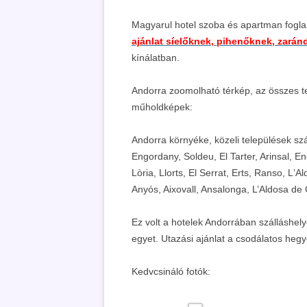
Magyarul hotel szoba és apartman fogla
ajánlat síelőknek, pihenőknek, zará
kínálatban.
Andorra zoomolható térkép, az összes t
műholdképek:
Andorra környéke, közeli települések szá
Engordany, Soldeu, El Tarter, Arinsal, E
Lòria, Llorts, El Serrat, Erts, Ranso, Lʼ
Anyós, Aixovall, Ansalonga, L’Aldosa de C
Ez volt a hotelek Andorrában szálláshel
egyet. Utazási ajánlat a csodálatos hegy
Kedvcsináló fotók: