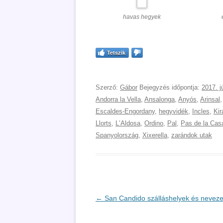
havas hegyek
Tetszik
Szerző:
Gábor
Bejegyzés időpontja:
2017. j
Andorra la Vella
,
Ansalonga
,
Anyós
,
Arinsal
Escaldes-Engordany
,
hegyvidék
,
Incles
,
Kir
Llorts
,
LʼAldosa
,
Ordino
,
Pal
,
Pas de la Cas
Spanyolország
,
Xixerella
,
zarándok utak
Bejegyzés
←
San Candido szálláshelyek és neveze
navigáció