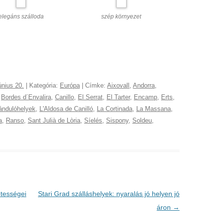
elegáns szálloda
szép környezet
únius 20.
| Kategória:
Európa
| Címke:
Aixovall
,
Andorra
,
,
Bordes d´Envalira
,
Canillo
,
El Serrat
,
El Tarter
,
Encamp
,
Erts
,
ándulóhelyek
,
L'Aldosa de Canilló
,
La Cortinada
,
La Massana
,
a
,
Ranso
,
Sant Julià de Lòria
,
Síelés
,
Sispony
,
Soldeu
,
tességei
Stari Grad szálláshelyek: nyaralás jó helyen jó
áron
→