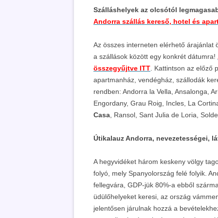
Szálláshelyek az olcsótól legmagasabb
Andorra szállás kereső, hotel és apa
Az összes interneten elérhető árajánlat
a szállások között egy konkrét dátumra!
összegyűjtve ITT
. Kattintson az előző 
apartmanház, vendégház, szállodák kere
rendben: Andorra la Vella, Ansalonga, Ari
Engordany, Grau Roig, Incles, La Cortin
Casa
, Ransol, Sant Julia de Loria, Solde
Útikalauz Andorra, nevezetességei, lá
A hegyvidéket három keskeny völgy tagolj
folyó, mely Spanyolország felé folyik. 
fellegvára, GDP-jük 80%-a ebből származik
üdülőhelyeket keresi, az ország vámment
jelentősen járulnak hozzá a bevételekh