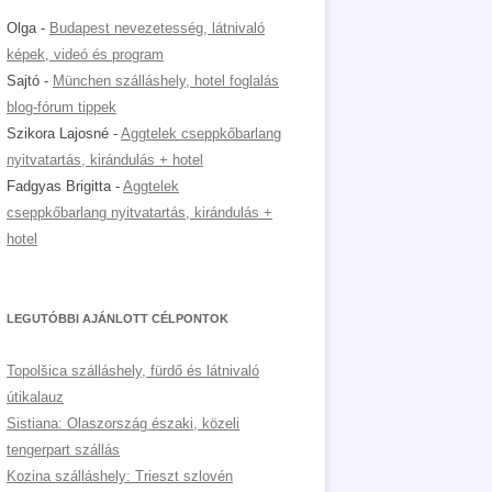
Olga
-
Budapest nevezetesség, látnivaló
képek, videó és program
Sajtó
-
München szálláshely, hotel foglalás
blog-fórum tippek
Szikora Lajosné
-
Aggtelek cseppkőbarlang
nyitvatartás, kirándulás + hotel
Fadgyas Brigitta
-
Aggtelek
cseppkőbarlang nyitvatartás, kirándulás +
hotel
LEGUTÓBBI AJÁNLOTT CÉLPONTOK
Topolšica szálláshely, fürdő és látnivaló
útikalauz
Sistiana: Olaszország északi, közeli
tengerpart szállás
Kozina szálláshely: Trieszt szlovén