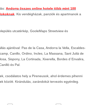
lás:
Andorra összes online hotele több mint 100
ndokoknak
. Kis vendégházak, panziók és apartmanok a
elepülés utcatérkép, GooleMaps Streetview és
llás ajánlóval: Pas de la Casa, Andorra la Vella, Escaldes-
ncamp, Canillo, Ordino, Incles, La Massana, Sant Julià de
Aldosa, Sispony, La Cortinada, Xixerella, Bordes d´Envalira,
anilló és Pal.
yek, csodálatos hely a Pireneusok, ahol érdemes pihenni
ek között. Kirándulás, zarándokút tervezés egyénileg.