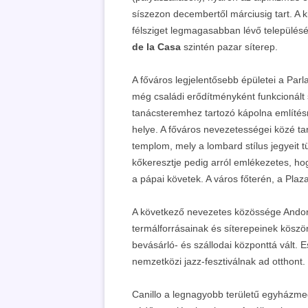
síszezon decembertől márciusig tart. A 
félsziget legmagasabban lévő településé
de la Casa
szintén pazar síterep.
A főváros legjelentősebb épületei a Pa
még családi erődítményként funkcionált 
tanácsteremhez tartozó kápolna említésre
helye. A főváros nevezetességei közé ta
templom, mely a lombard stílus jegyeit t
kőkeresztje pedig arról emlékezetes, ho
a pápai követek. A város főterén, a Pla
A következő nevezetes közössége Ando
termálforrásainak és síterepeinek köszö
bevásárló- és szállodai központtá vált. 
nemzetközi jazz-fesztiválnak ad otthont.
Canillo a legnagyobb területű egyházmegy