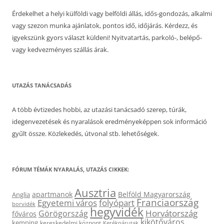
Érdekelhet a helyi külföldi vagy belföldi állás, idős-gondozás, alkalmi
vagy szezon munka ajánlatok, pontos idő, időjárás. Kérdezz, és
igyekszünk gyors választ küldeni! Nyitvatartás, parkoló-, belépő-
vagy kedvezményes szállás árak.
UTAZÁS TANÁCSADÁS
A több évtizedes hobbi, az utazási tanácsadó szerep, túrák,
idegenvezetések és nyaralások eredményeképpen sok információ
gyűlt össze. Közlekedés, útvonal stb. lehetőségek.
FÓRUM TÉMÁK NYARALÁS, UTAZÁS CIKKEK:
Ausztria
apartmanok
Belföld Magyarország
Anglia
Franciaország
Egyetemi város
folyópart
borvidék
hegyvidék
Horvátország
Görögország
főváros
kikötőváros
kemping
kereskedelmi központ
Kerékpárutak