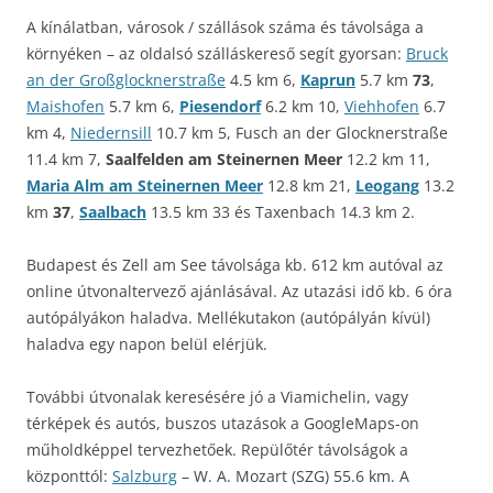
A kínálatban, városok / szállások száma és távolsága a
környéken – az oldalsó szálláskereső segít gyorsan:
Bruck
an der Großglocknerstraße
4.5 km 6,
Kaprun
5.7 km
73
,
Maishofen
5.7 km 6,
Piesendorf
6.2 km 10,
Viehhofen
6.7
km 4,
Niedernsill
10.7 km 5, Fusch an der Glocknerstraße
11.4 km 7,
Saalfelden am Steinernen Meer
12.2 km 11,
Maria Alm am Steinernen Meer
12.8 km 21,
Leogang
13.2
km
37
,
Saalbach
13.5 km 33 és Taxenbach 14.3 km 2.
Budapest és Zell am See távolsága kb. 612 km autóval az
online útvonaltervező ajánlásával. Az utazási idő kb. 6 óra
autópályákon haladva. Mellékutakon (autópályán kívül)
haladva egy napon belül elérjük.
További útvonalak keresésére jó a Viamichelin, vagy
térképek és autós, buszos utazások a GoogleMaps-on
műholdképpel tervezhetőek. Repülőtér távolságok a
központtól:
Salzburg
– W. A. Mozart (SZG) 55.6 km. A