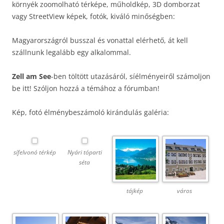
környék zoomolható térképe, műholdkép, 3D domborzat
vagy StreetView képek, fotók, kiváló minőségben:
Magyarországról busszal és vonattal elérhető, át kell
szállnunk legalább egy alkalommal.
Zell am See
-ben töltött utazásáról, síélményeiről számoljon
be itt! Szóljon hozzá a témához a fórumban!
Kép, fotó élménybeszámoló kirándulás galéria:
sífelvonó térkép
Nyári tóparti
séta
tájkép
város