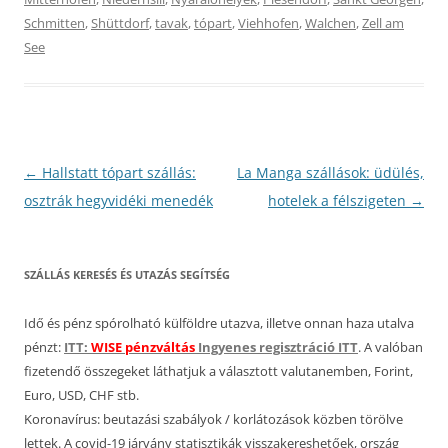
Schmitten
,
Shüttdorf
,
tavak
,
tópart
,
Viehhofen
,
Walchen
,
Zell am
See
Bejegyzés
←
Hallstatt tópart szállás:
La Manga szállások: üdülés,
navigáció
osztrák hegyvidéki menedék
hotelek a félszigeten
→
SZÁLLÁS KERESÉS ÉS UTAZÁS SEGÍTSÉG
Idő és pénz spórolható külföldre utazva, illetve onnan haza utalva
pénzt:
ITT:
WISE pénzváltás
Ingyenes regisztráció ITT
. A valóban
fizetendő összegeket láthatjuk a választott valutanemben, Forint,
Euro, USD, CHF stb.
Koronavírus: beutazási szabályok / korlátozások közben törölve
lettek. A covid-19 járvány statisztikák visszakereshetőek, ország