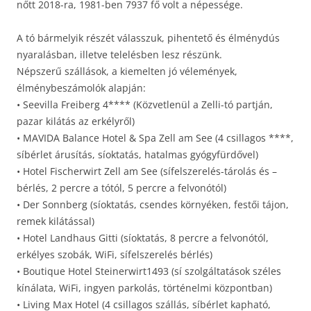
nőtt 2018-ra, 1981-ben 7937 fő volt a népessége.
A tó bármelyik részét válasszuk, pihentető és élménydús
nyaralásban, illetve telelésben lesz részünk.
Népszerű szállások, a kiemelten jó vélemények,
élménybeszámolók alapján:
• Seevilla Freiberg 4**** (Közvetlenül a Zelli-tó partján,
pazar kilátás az erkélyről)
• MAVIDA Balance Hotel & Spa Zell am See (4 csillagos ****,
síbérlet árusítás, síoktatás, hatalmas gyógyfürdővel)
• Hotel Fischerwirt Zell am See (sífelszerelés-tárolás és –
bérlés, 2 percre a tótól, 5 percre a felvonótól)
• Der Sonnberg (síoktatás, csendes környéken, festői tájon,
remek kilátással)
• Hotel Landhaus Gitti (síoktatás, 8 percre a felvonótól,
erkélyes szobák, WiFi, sífelszerelés bérlés)
• Boutique Hotel Steinerwirt1493 (sí szolgáltatások széles
kínálata, WiFi, ingyen parkolás, történelmi központban)
• Living Max Hotel (4 csillagos szállás, síbérlet kapható,