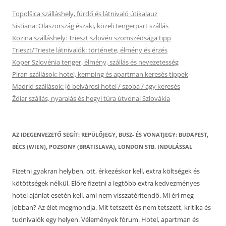
Topolšica szálláshely, fürdő és látnivaló útikalauz
Sistiana: Olaszország északi, közeli tengerpart szállás
Kozina szálláshely: Trieszt szlovén szomszédsága tipp
Trieszt/Trieste látnivalók: története, élmény és érzés
Koper Szlovénia tenger, élmény, szállás és nevezetesség
Piran szállások: hotel, kemping és apartman keresés tippek
Madrid szállások: jó belvárosi hotel / szoba / ágy keresés
Ždiar szállás, nyaralás és hegyi túra útvonal Szlovákia
AZ IDEGENVEZETŐ SEGÍT: REPÜLŐJEGY, BUSZ- ÉS VONATJEGY: BUDAPEST,
BÉCS (WIEN), POZSONY (BRATISLAVA), LONDON STB. INDULÁSSAL
Fizetni gyakran helyben, ott, érkezéskor kell, extra költségek és
kötöttségek nélkül. Előre fizetni a legtöbb extra kedvezményes
hotel ajánlat esetén kell, ami nem visszatérítendő. Mi éri meg
jobban? Az élet megmondja. Mit tetszett és nem tetszett, kritika és
tudnivalók egy helyen. Vélemények fórum. Hotel, apartman és