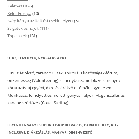
Kelet-Ázsia
(6)
Kelet-Európa
(10)
Szép kártya az üdülési csekk helyett
(5)
Szigetek és hajok
(111)
Top cikkek
(131)
UTAK, ÉLMÉNYEK, NYARALÁS ÁRAK
Luxus és olcsó, zarándok utak, spirituális közösségek-fórum,
önkéntesség (Volunteering), élménybeszámolók, vélemények,
körutazás, új egyéni, öko- és örökzöld témák ingyenesen.
Munkásszálló helyett és mellett igényes helyek. Magánszállás és
kanapé-szörfözés (CouchSurfing).
EGYÉNILEG VAGY CSOPORTOSAN: BELVÁROS, PARKOLÓHELY, ALL-
INCLUSIVE, DIÁKSZÁLLÁS, MAGYAR IDEGENVEZETŐ