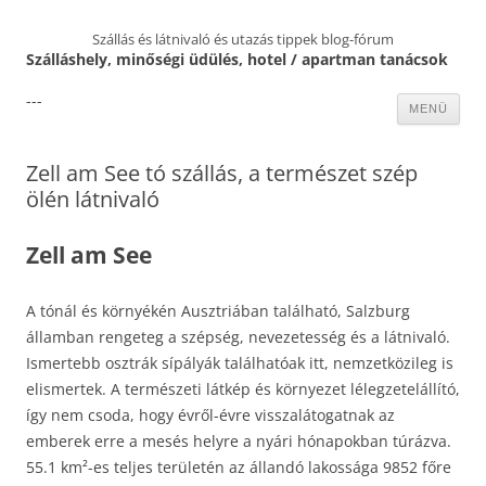
Szállás és látnivaló és utazás tippek blog-fórum
Szálláshely, minőségi üdülés, hotel / apartman tanácsok
---
Kilépés
MENÜ
a
tartalomba
Zell am See tó szállás, a természet szép
ölén látnivaló
Zell am See
A tónál és környékén Ausztriában található, Salzburg
államban rengeteg a szépség, nevezetesség és a látnivaló.
Ismertebb osztrák sípályák találhatóak itt, nemzetközileg is
elismertek. A természeti látkép és környezet lélegzetelállító,
így nem csoda, hogy évről-évre visszalátogatnak az
emberek erre a mesés helyre a nyári hónapokban túrázva.
55.1 km²-es teljes területén az állandó lakossága 9852 főre