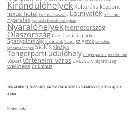
Kirándulóhelyek
Kulturális központ
Látnivalók
luxus hotel
Luxus lakosztály
múzeum
nyaralás
nyaralás Horvátországban
Nyaralóhelyek
Németország
Olaszország
Olcsó szállás
parkok
Spanyolország
szigetek
strandok
Svájc
Szlovákia
Síelés
Sípálya
Szórakozóhelyek
Tengerparti üdülőhely
tengerpartok
termálfürdő
történelmi város
tópart
UNESCO Világörökség
wellness
útikalauz
TENGERPART, VÍZPARTI, KUTYÁVAL UTAZÁS VÉLEMÉNYEK, REPÜLŐJEGY
ÁRAK
Kedveltek: