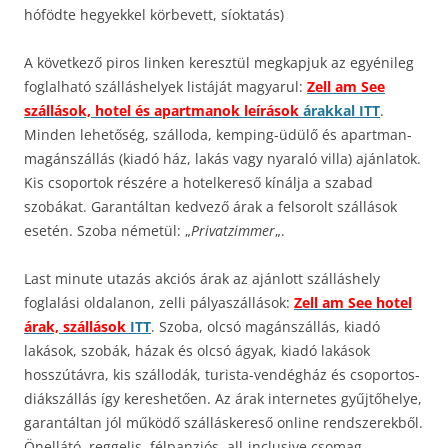
hófödte hegyekkel körbevett, síoktatás)
A következő piros linken keresztül megkapjuk az egyénileg
foglalható szálláshelyek listáját magyarul:
Zell am See
szállások, hotel és apartmanok leírások
árakkal ITT
.
Minden lehetőség, szálloda, kemping-üdülő és apartman-
magánszállás (kiadó ház, lakás vagy nyaraló villa) ajánlatok.
Kis csoportok részére a hotelkereső kínálja a szabad
szobákat. Garantáltan kedvező árak a felsorolt szállások
esetén. Szoba németül: „
Privatzimmer
„.
Last minute utazás akciós árak az ajánlott szálláshely
foglalási oldalanon, zelli pályaszállások:
Zell am See hotel
árak, szállások
ITT
. Szoba, olcsó magánszállás, kiadó
lakások, szobák, házak és olcsó ágyak, kiadó lakások
hosszútávra, kis szállodák, turista-vendégház és csoportos-
diákszállás így kereshetően. Az árak internetes gyűjtőhelye,
garantáltan jól működő szálláskereső online rendszerekből.
Önellátó, reggelis, félpanziós, all-inclusive csomag