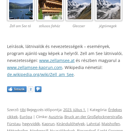
Zell am See tó
stílusos faház
Gleccser
jégtömegek
Leírások, látnivalók és nevezetességeik – események,
program ajánló vagy képek a helyről. Zell am See látnivalói,
nevezetességei:
www.zellamsee.at
és részben magyarul a
www.zellamsee-kaprun.com
. Wikipedia németül:
de.wikipedia.org/wiki/Zell_am_See
.
Tetszik
2
Szerző:
tibi
Bejegyzés időpontja:
2023. július 1.
| Kategória:
Érdekes
cikkek
,
Európa
| Címke:
Ausztria
,
Bruck an der Großglocknerstraße
,
Fürstau
,
hegyvidék
,
Kaprun
,
Kirándulóhelyek
,
Lahntal
,
Maishofen
,
Mitterhofen
,
Niedernsill
,
Nyaralóhelyek
,
Piesendorf
,
Sankt Georgen
,