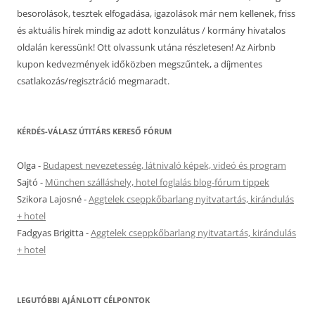
besorolások, tesztek elfogadása, igazolások már nem kellenek, friss
és aktuális hírek mindig az adott konzulátus / kormány hivatalos
oldalán keressünk! Ott olvassunk utána részletesen! Az Airbnb
kupon kedvezmények időközben megszűntek, a díjmentes
csatlakozás/regisztráció megmaradt.
KÉRDÉS-VÁLASZ ÚTITÁRS KERESŐ FÓRUM
Olga
-
Budapest nevezetesség, látnivaló képek, videó és program
Sajtó
-
München szálláshely, hotel foglalás blog-fórum tippek
Szikora Lajosné
-
Aggtelek cseppkőbarlang nyitvatartás, kirándulás
+ hotel
Fadgyas Brigitta
-
Aggtelek cseppkőbarlang nyitvatartás, kirándulás
+ hotel
LEGUTÓBBI AJÁNLOTT CÉLPONTOK