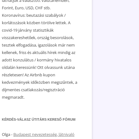
láthatjuk a választott valutanemben,
Forint, Euro, USD, CHF stb.
Koronavírus: beutazási szabályok /
korlátozások közben törölve lettek. A
covid-19 járvány statisztikák
visszakereshetőek, ország besorolások,
tesztek elfogadása, igazolások már nem
kellenek, friss és aktuális hírek mindig az
adott konzulátus / kormány hivatalos
oldalán keressünk! Ott olvassunk utána
részletesen! Az Airbnb kupon
kedvezmények időközben megszűntek, a
díjmentes csatlakozás/regisztráció
megmaradt.
KÉRDÉS-VÁLASZ ÚTITÁRS KERESŐ FÓRUM
Olga
-
Budapest nevezetesség, látnivaló