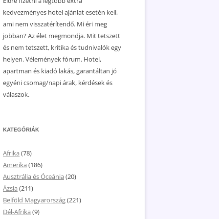
Előre fizetni a legtöbb extra
kedvezményes hotel ajánlat esetén kell,
ami nem visszatérítendő. Mi éri meg
jobban? Az élet megmondja. Mit tetszett
és nem tetszett, kritika és tudnivalók egy
helyen. Vélemények fórum. Hotel,
apartman és kiadó lakás, garantáltan jó
egyéni csomag/napi árak, kérdések és
válaszok.
KATEGÓRIÁK
Afrika
(78)
Amerika
(186)
Ausztrália és Óceánia
(20)
Ázsia
(211)
Belföld Magyarország
(221)
Dél-Afrika
(9)