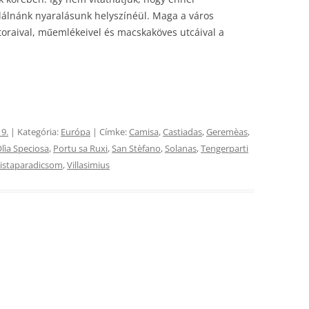
lálnánk nyaralásunk helyszínéül. Maga a város
átoraival, műemlékeivel és macskaköves utcáival a
 9.
| Kategória:
Európa
| Címke:
Camisa
,
Castiadas
,
Geremèas
,
lìa Speciosa
,
Portu sa Ruxi
,
San Stèfano
,
Solanas
,
Tengerparti
ristaparadicsom
,
Villasimius