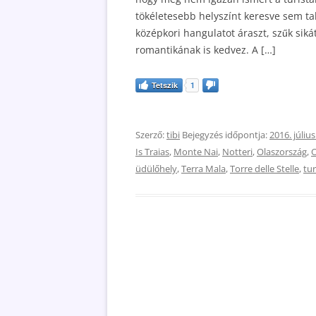
tökéletesebb helyszínt keresve sem ta
középkori hangulatot áraszt, szűk sik
romantikának is kedvez. A […]
Tetszik
1
Szerző:
tibi
Bejegyzés időpontja:
2016. július
Is Traias
,
Monte Nai
,
Notteri
,
Olaszország
,
O
üdülőhely
,
Terra Mala
,
Torre delle Stelle
,
tu