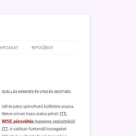
KAPCSOLAT
REPÜLŐJEGY
ADATVÉDELEM
JOGNYILATKOZAT
MÉDIAAJÁNLAT
SZÁLLÁS KERESÉS ÉS UTAZÁS SEGÍTSÉG
Idő és pénz spórolható külföldre utazva,
illetve onnan haza utalva pénzt:
ITT:
WISE pénzváltás
Ingyenes regisztráció
. A valóban fizetendő összegeket
ITT