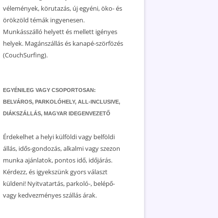
vélemények, körutazás, új egyéni, öko- és
örökzöld témák ingyenesen.
Munkásszálló helyett és mellett igényes
helyek. Magánszállás és kanapé-szörfözés
(CouchSurfing).
EGYÉNILEG VAGY CSOPORTOSAN:
BELVÁROS, PARKOLÓHELY, ALL-INCLUSIVE,
DIÁKSZÁLLÁS, MAGYAR IDEGENVEZETŐ
Érdekelhet a helyi külföldi vagy belföldi
állás, idős-gondozás, alkalmi vagy szezon
munka ajánlatok, pontos idő, időjárás.
Kérdezz, és igyekszünk gyors választ
küldeni! Nyitvatartás, parkoló-, belépő-
vagy kedvezményes szállás árak.