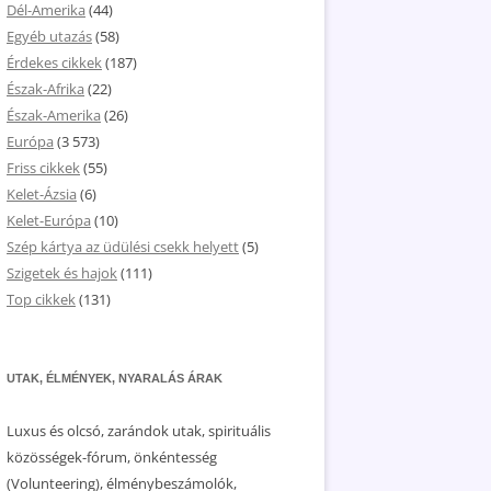
Dél-Amerika
(44)
Egyéb utazás
(58)
Érdekes cikkek
(187)
Észak-Afrika
(22)
Észak-Amerika
(26)
Európa
(3 573)
Friss cikkek
(55)
Kelet-Ázsia
(6)
Kelet-Európa
(10)
Szép kártya az üdülési csekk helyett
(5)
Szigetek és hajok
(111)
Top cikkek
(131)
UTAK, ÉLMÉNYEK, NYARALÁS ÁRAK
Luxus és olcsó, zarándok utak, spirituális
közösségek-fórum, önkéntesség
(Volunteering), élménybeszámolók,