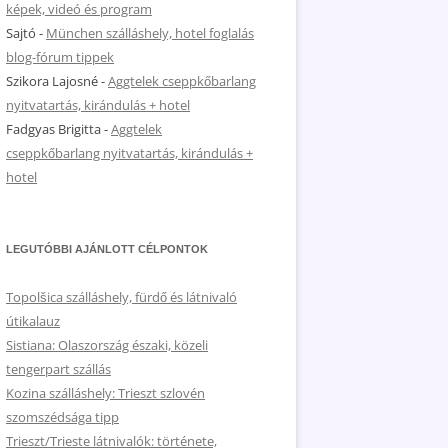
képek, videó és program
Sajtó
-
München szálláshely, hotel foglalás
blog-fórum tippek
Szikora Lajosné
-
Aggtelek cseppkőbarlang
nyitvatartás, kirándulás + hotel
Fadgyas Brigitta
-
Aggtelek
cseppkőbarlang nyitvatartás, kirándulás +
hotel
LEGUTÓBBI AJÁNLOTT CÉLPONTOK
Topolšica szálláshely, fürdő és látnivaló
útikalauz
Sistiana: Olaszország északi, közeli
tengerpart szállás
Kozina szálláshely: Trieszt szlovén
szomszédsága tipp
Trieszt/Trieste látnivalók: története,