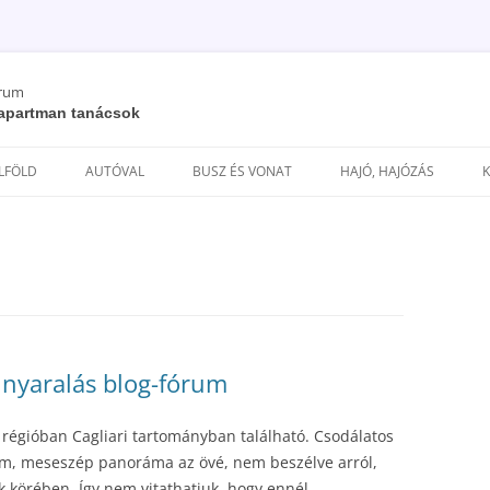
órum
/ apartman tanácsok
Kilépés
a
ELFÖLD
AUTÓVAL
BUSZ ÉS VONAT
HAJÓ, HAJÓZÁS
tartalomba
s nyaralás blog-fórum
 régióban Cagliari tartományban található. Csodálatos
m, meseszép panoráma az övé, nem beszélve arról,
 körében. Így nem vitathatjuk, hogy ennél