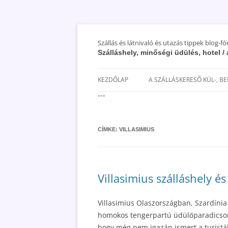
Szállás és látnivaló és utazás tippek blog-f
Szálláshely, minőségi üdülés, hotel 
KEZDŐLAP
A SZÁLLÁSKERESŐ KÜL-, B
---
SAN MARINO SZÁLLÁSOK ÉS
UTAZÁS OLCSÓBBAN 2018
CÍMKE:
VILLASIMIUS
Villasimius szálláshely é
Villasimius Olaszországban, Szardínia
homokos tengerpartú üdülőparadicso
hogy még nem igazán ismert a turisták