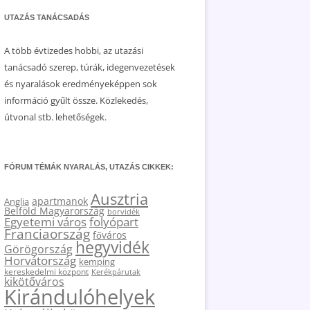
UTAZÁS TANÁCSADÁS
A több évtizedes hobbi, az utazási
tanácsadó szerep, túrák, idegenvezetések
és nyaralások eredményeképpen sok
információ gyűlt össze. Közlekedés,
útvonal stb. lehetőségek.
FÓRUM TÉMÁK NYARALÁS, UTAZÁS CIKKEK:
Ausztria
apartmanok
Anglia
Belföld Magyarország
borvidék
Egyetemi város
folyópart
Franciaország
főváros
hegyvidék
Görögország
Horvátország
kemping
kereskedelmi központ
Kerékpárutak
kikötőváros
Kirándulóhelyek