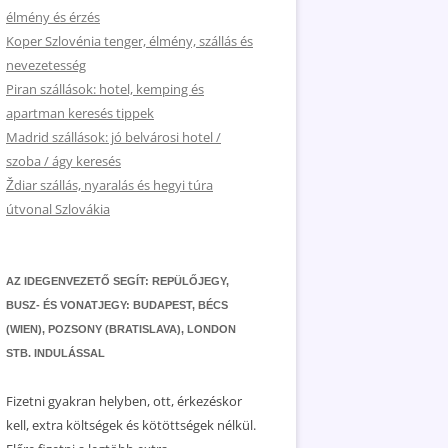
élmény és érzés
Koper Szlovénia tenger, élmény, szállás és
nevezetesség
Piran szállások: hotel, kemping és
apartman keresés tippek
Madrid szállások: jó belvárosi hotel /
szoba / ágy keresés
Ždiar szállás, nyaralás és hegyi túra
útvonal Szlovákia
AZ IDEGENVEZETŐ SEGÍT: REPÜLŐJEGY,
BUSZ- ÉS VONATJEGY: BUDAPEST, BÉCS
(WIEN), POZSONY (BRATISLAVA), LONDON
STB. INDULÁSSAL
Fizetni gyakran helyben, ott, érkezéskor
kell, extra költségek és kötöttségek nélkül.