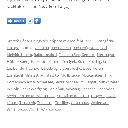
szoktuk keresni. Nézz körül a […]
Tetszik
3
Szerző:
Gábor
Bejegyzés időpontja:
2022. február 1.
| Kategória:
Európa
| Címke:
Ausztria
,
Bad Gastein
,
Bad Hofgastein
,
Bad
Kleinkirchheim
,
Baldramsdorf
,
Faak am See
,
Gendorf
,
Hermagor
,
Hühnersberg
,
Karlsdorf
,
Kirándulóhelyek
,
Kolm
,
Kötzing
,
Kras
,
Laubendorf
,
Lendorf
,
Liedweg
,
Lieserbrücke
,
Lieserhofen
,
Lurnbichl
,
Millstatt
,
Millstatt tó
,
Möllbrücke
,
Muskanitzen
,
Pirk
,
Pörtschach am Wörthersee
,
Sankt Michael im Lungau
,
Sankt Peter
in Holz
,
Sankt Wolfgang
,
Schloßau
,
Schwaig
,
Seebach
,
Seeboden
,
Seeboden am Millstätter See
,
Spittal an der Drau
,
Tangern
,
tavak
,
tópart
,
Trasischk
,
Trebesing
,
Treffling
,
Unterhaus
,
Velden am
Wörthersee
,
Villach
,
Weissensee