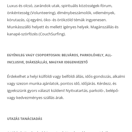
Luxus és olcsó, zarándok utak, spirituális közösségek-fórum,
önkéntesség (Volunteering), élménybeszámolók, vélemények,
körutazás, új egyéni, öko- és örökzöld témák ingyenesen.
Munkásszálló helyett és mellett igényes helyek. Magánszállás és
kanapé-szörfözés (CouchSurfing).
EGYÉNILEG VAGY CSOPORTOSAN: BELVÁROS, PARKOLÓHELY, ALL-
INCLUSIVE, DIÁKSZÁLLÁS, MAGYAR IDEGENVEZETŐ
Érdekelhet a helyi külföldi vagy belföldi állás, idős-gondozás, alkalmi
vagy szezon munka ajánlatok, pontos idő, időjárás. Kérdezz, és
igyekszünk gyors választ küldeni! Nyitvatartás, parkoló-, belépő-
vagy kedvezményes szállás árak.
UTAZÁS TANÁCSADÁS