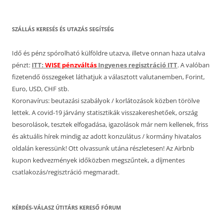
SZÁLLÁS KERESÉS ÉS UTAZÁS SEGÍTSÉG
Idő és pénz spórolható külföldre utazva, illetve onnan haza utalva
pénzt:
ITT:
WISE pénzváltás
Ingyenes regisztráció ITT
. A valóban
fizetendő összegeket láthatjuk a választott valutanemben, Forint,
Euro, USD, CHF stb.
Koronavírus: beutazási szabályok / korlátozások közben törölve
lettek. A covid-19 járvány statisztikák visszakereshetőek, ország
besorolások, tesztek elfogadása, igazolások már nem kellenek, friss
és aktuális hírek mindig az adott konzulátus / kormány hivatalos
oldalán keressünk! Ott olvassunk utána részletesen! Az Airbnb
kupon kedvezmények időközben megszűntek, a díjmentes
csatlakozás/regisztráció megmaradt.
KÉRDÉS-VÁLASZ ÚTITÁRS KERESŐ FÓRUM