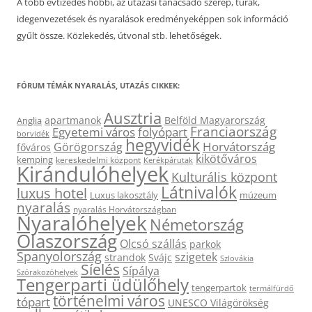
A több évtizedes hobbi, az utazási tanácsadó szerep, túrák,
idegenvezetések és nyaralások eredményeképpen sok információ
gyűlt össze. Közlekedés, útvonal stb. lehetőségek.
FÓRUM TÉMÁK NYARALÁS, UTAZÁS CIKKEK:
Ausztria
apartmanok
Belföld Magyarország
Anglia
Franciaország
Egyetemi város
folyópart
borvidék
hegyvidék
Horvátország
Görögország
főváros
kikötőváros
kemping
kereskedelmi központ
Kerékpárutak
Kirándulóhelyek
Kulturális központ
Látnivalók
luxus hotel
Luxus lakosztály
múzeum
nyaralás
nyaralás Horvátországban
Nyaralóhelyek
Németország
Olaszország
Olcsó szállás
parkok
Spanyolország
szigetek
strandok
Svájc
Szlovákia
Síelés
Sípálya
Szórakozóhelyek
Tengerparti üdülőhely
tengerpartok
termálfürdő
történelmi város
tópart
UNESCO Világörökség