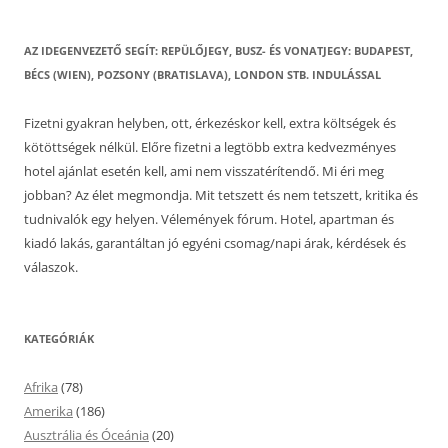
AZ IDEGENVEZETŐ SEGÍT: REPÜLŐJEGY, BUSZ- ÉS VONATJEGY: BUDAPEST,
BÉCS (WIEN), POZSONY (BRATISLAVA), LONDON STB. INDULÁSSAL
Fizetni gyakran helyben, ott, érkezéskor kell, extra költségek és
kötöttségek nélkül. Előre fizetni a legtöbb extra kedvezményes
hotel ajánlat esetén kell, ami nem visszatérítendő. Mi éri meg
jobban? Az élet megmondja. Mit tetszett és nem tetszett, kritika és
tudnivalók egy helyen. Vélemények fórum. Hotel, apartman és
kiadó lakás, garantáltan jó egyéni csomag/napi árak, kérdések és
válaszok.
KATEGÓRIÁK
Afrika
(78)
Amerika
(186)
Ausztrália és Óceánia
(20)