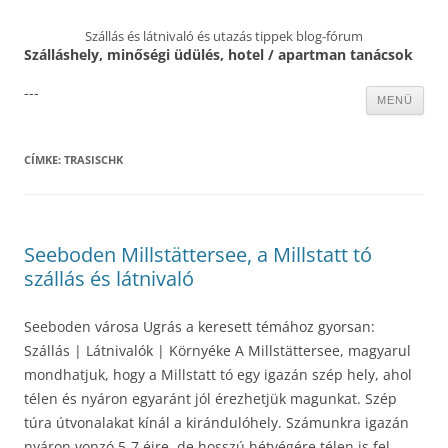
Szállás és látnivaló és utazás tippek blog-fórum
Szálláshely, minőségi üdülés, hotel / apartman tanácsok
---
Kilépés
MENÜ
a
tartalomba
CÍMKE:
TRASISCHK
Seeboden Millstättersee, a Millstatt tó
szállás és látnivaló
Seeboden városa Ugrás a keresett témához gyorsan:
Szállás | Látnivalók | Környéke A Millstättersee, magyarul
mondhatjuk, hogy a Millstatt tó egy igazán szép hely, ahol
télen és nyáron egyaránt jól érezhetjük magunkat. Szép
túra útvonalakat kínál a kirándulóhely. Számunkra igazán
nyáron vonzó 5-7 éjre, de hosszú hétvégére télen is fel