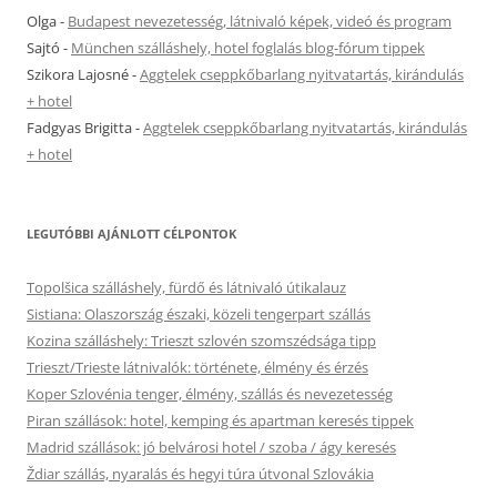
Olga
-
Budapest nevezetesség, látnivaló képek, videó és program
Sajtó
-
München szálláshely, hotel foglalás blog-fórum tippek
Szikora Lajosné
-
Aggtelek cseppkőbarlang nyitvatartás, kirándulás
+ hotel
Fadgyas Brigitta
-
Aggtelek cseppkőbarlang nyitvatartás, kirándulás
+ hotel
LEGUTÓBBI AJÁNLOTT CÉLPONTOK
Topolšica szálláshely, fürdő és látnivaló útikalauz
Sistiana: Olaszország északi, közeli tengerpart szállás
Kozina szálláshely: Trieszt szlovén szomszédsága tipp
Trieszt/Trieste látnivalók: története, élmény és érzés
Koper Szlovénia tenger, élmény, szállás és nevezetesség
Piran szállások: hotel, kemping és apartman keresés tippek
Madrid szállások: jó belvárosi hotel / szoba / ágy keresés
Ždiar szállás, nyaralás és hegyi túra útvonal Szlovákia