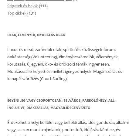
Szigetek és hajok
(111)
Top cikkek
(131)
UTAK, ÉLMÉNYEK, NYARALÁS ÁRAK
Luxus és olcsó, zarándok utak, spirituális közösségek-fórum,
önkéntesség (Volunteering), élménybeszámolók, vélemények,
körutazás, új egyéni, öko- és örökzöld témák ingyenesen.
Munkásszálló helyett és mellett igényes helyek. Magánszállás és
kanapé-szörfözés (CouchSurfing).
EGYÉNILEG VAGY CSOPORTOSAN: BELVÁROS, PARKOLÓHELY, ALL-
INCLUSIVE, DIÁKSZÁLLÁS, MAGYAR IDEGENVEZETŐ
Érdekelhet a helyi külföldi vagy belföldi állás, idős-gondozás, alkalmi
vagy szezon munka ajánlatok, pontos idő, időjárás. Kérdezz, és