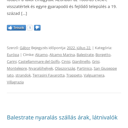
visszatértek és egyre gyarapodó és fejlődő település a 19.
század […]
Tetszik
1
Szerző:
Gábor
Bejegyzés időpontja:
2022. július 22.
| Kategória:
Európa
| Címke:
Alcamo
,
Alcamo Marina
,
Balestrate
,
Borgetto
,
Carini
,
Castellammare del Golfo
,
Cinisi
,
Giardinello
,
Grisi
,
Montelepre
,
Nyaralóhelyek
,
Olaszország
,
Partinico
,
San Giuseppe
Iato
,
strandok
,
Terrasini Favarotta
,
Trappeto
,
Valguarnera
,
Villagrazia
Balestrate nyaralás szállás árak, látnivalók