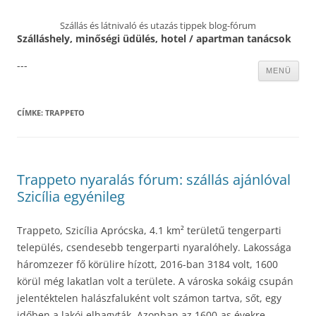
Szállás és látnivaló és utazás tippek blog-fórum
Szálláshely, minőségi üdülés, hotel / apartman tanácsok
---
Kilépés
MENÜ
a
tartalomba
CÍMKE:
TRAPPETO
Trappeto nyaralás fórum: szállás ajánlóval
Szicília egyénileg
Trappeto, Szicília Aprócska, 4.1 km² területű tengerparti
település, csendesebb tengerparti nyaralóhely. Lakossága
háromzezer fő körülire hízott, 2016-ban 3184 volt, 1600
körül még lakatlan volt a területe. A városka sokáig csupán
jelentéktelen halászfaluként volt számon tartva, sőt, egy
időben a lakói elhagyták. Azonban az 1600-as évekre