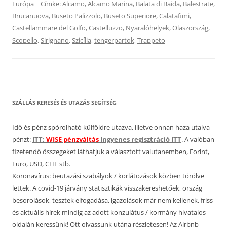
Európa
| Címke:
Alcamo
,
Alcamo Marina
,
Balata di Baida
,
Balestrate
,
Brucanuova
,
Buseto Palizzolo
,
Buseto Superiore
,
Calatafimi
,
Castellammare del Golfo
,
Castelluzzo
,
Nyaralóhelyek
,
Olaszország
,
Scopello
,
Sirignano
,
Szicília
,
tengerpartok
,
Trappeto
SZÁLLÁS KERESÉS ÉS UTAZÁS SEGÍTSÉG
Idő és pénz spórolható külföldre utazva, illetve onnan haza utalva
pénzt:
ITT:
WISE pénzváltás
Ingyenes regisztráció ITT
. A valóban
fizetendő összegeket láthatjuk a választott valutanemben, Forint,
Euro, USD, CHF stb.
Koronavírus: beutazási szabályok / korlátozások közben törölve
lettek. A covid-19 járvány statisztikák visszakereshetőek, ország
besorolások, tesztek elfogadása, igazolások már nem kellenek, friss
és aktuális hírek mindig az adott konzulátus / kormány hivatalos
oldalán keressünk! Ott olvassunk utána részletesen! Az Airbnb