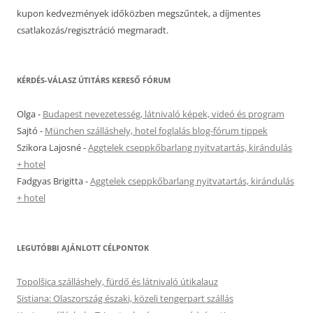
kupon kedvezmények időközben megszűntek, a díjmentes
csatlakozás/regisztráció megmaradt.
KÉRDÉS-VÁLASZ ÚTITÁRS KERESŐ FÓRUM
Olga
-
Budapest nevezetesség, látnivaló képek, videó és program
Sajtó
-
München szálláshely, hotel foglalás blog-fórum tippek
Szikora Lajosné
-
Aggtelek cseppkőbarlang nyitvatartás, kirándulás
+ hotel
Fadgyas Brigitta
-
Aggtelek cseppkőbarlang nyitvatartás, kirándulás
+ hotel
LEGUTÓBBI AJÁNLOTT CÉLPONTOK
Topolšica szálláshely, fürdő és látnivaló útikalauz
Sistiana: Olaszország északi, közeli tengerpart szállás