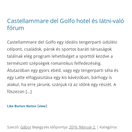
Castellammare del Golfo hotel és látni-való
fórum
Castellammare del Golfo egy ideális tengerparti üdülési
célpont, családok, párok és sportos baráti társaságok
találnak elég program lehetőséget a sporttól kezdve a
természeti szépségek romantikus felfedezéséig.
Átutazóban egy gyors ebéd, vagy egy tengerparti séta és
egy Latte elfogyasztása egy kis kávézóban, bárhogy is
alakul, ha erre járunk, szánjuk rá az időnk egy részét. A
főszezon […]
(
)
Like Button Notice
view
Szerző:
Gábor
Bejegyzés időpontja:
2016. február 2.
| Kategória: