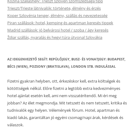
Kozina szálláshely: Trieszt szlovén szomszédsága tipp
Trieszt/Trieste látnivalók: története, élmény és érzés
Koper Szlovénia tenger, élmény, szállás és nevezetesség
Piran szállások: hotel, kemping és apartman keresés tippek
Madrid szállások: jó belvárosi hotel / szoba / ágy keresés
Ždiar szállás, nyaralás és hegyi túra útvonal Szlovákia
AZ IDEGENVEZETŐ SEGÍT: REPÜLŐJEGY, BUSZ- ÉS VONATJEGY: BUDAPEST,
BÉCS (WIEN), POZSONY (BRATISLAVA), LONDON STB. INDULÁSSAL
Fizetni gyakran helyben, ott, érkezéskor kell, extra költségek és
kötöttségek nélkül. Előre fizetni a legtöbb extra kedvezményes
hotel ajánlat esetén kell, ami nem visszatérítendő. Mi éri meg
jobban? Az élet megmondja. Mit tetszett és nem tetszett, kritika és
tudnivalók egy helyen. Vélemények fórum. Hotel, apartman és
kiadó lakás, garantáltan jó egyéni csomag/napi árak, kérdések és
válaszok.