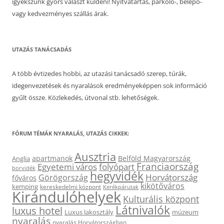
igyekszünk gyors választ küldeni! Nyitvatartás, parkoló-, belépő-
vagy kedvezményes szállás árak.
UTAZÁS TANÁCSADÁS
A több évtizedes hobbi, az utazási tanácsadó szerep, túrák,
idegenvezetések és nyaralások eredményeképpen sok információ
gyűlt össze. Közlekedés, útvonal stb. lehetőségek.
FÓRUM TÉMÁK NYARALÁS, UTAZÁS CIKKEK:
Ausztria
apartmanok
Belföld Magyarország
Anglia
Franciaország
Egyetemi város
folyópart
borvidék
hegyvidék
Horvátország
Görögország
főváros
kikötőváros
kemping
kereskedelmi központ
Kerékpárutak
Kirándulóhelyek
Kulturális központ
Látnivalók
luxus hotel
Luxus lakosztály
múzeum
nyaralás
nyaralás Horvátországban