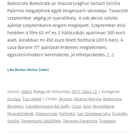
Balestrate Balestrate az Olaszországhoz tartozó Szicília
Palermo megyéjének egyik tengerparti városkája. Tavasztól
szeptember végéig jó nyaralóhely. A sok akciós üdülés
ajánlat szeptemberre engem meglepett. Szeptember első
hetében 4 főre 65 m²-es 2 hálószobás apartman 300 euró
alatt, korábban mi 450 euró felett fizettünk (2010-ben). A
casa Barone ITT ajánlatát érdemes megtekinteni,
egyszerű/modern berendezés, jó elhelyezkedés. […]
(
)
Like Button Notice
view
Szerző:
Gábor
Bejegyzés időpontja:
2017. július 12.
| Kategória:
Európa
,
Top cikkek
| Címke:
Alcamo
,
Alcamo Marina
,
Balestrate
,
Borgetto
,
Castellammare del Golfo
,
Cinisi
,
Grisi
,
Montelepre
,
Nyaralóhelyek
,
Olaszország
,
Partinico
,
San Giuseppe Iato
,
Scopello
,
Szicília
,
Tengerparti üdülőhely
,
Terrasini Favarotta
,
Trappeto