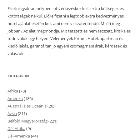
Fizetni gyakran helyben, ott, érkezéskor kell, extra költségek és
kötöttségek nélkül. Előre fizetni a legtöbb extra kedvezményes
hotel ajánlat esetén kell, ami nem visszatérítendő. Mi éri meg
jobban? Az élet megmondja. Mit tetszett és nem tetszett, kritika és
tudnivalók egy helyen. Vélemények fórum. Hotel, apartman és
kiadó lakás, garantáltan jó egyéni csomag/napi árak, kérdések és
válaszok.
KATEGÓRIÁK
Afrika
(78)
Amerika
(186)
Ausztrália és Óceánia
(20)
Ázsia
(211)
Belföld Magyarország
(221)
Dél-Afrika
(9)
Dél-Amerika
(44)