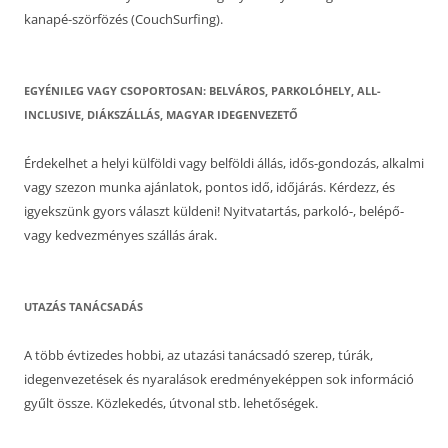
kanapé-szörfözés (CouchSurfing).
EGYÉNILEG VAGY CSOPORTOSAN: BELVÁROS, PARKOLÓHELY, ALL-
INCLUSIVE, DIÁKSZÁLLÁS, MAGYAR IDEGENVEZETŐ
Érdekelhet a helyi külföldi vagy belföldi állás, idős-gondozás, alkalmi
vagy szezon munka ajánlatok, pontos idő, időjárás. Kérdezz, és
igyekszünk gyors választ küldeni! Nyitvatartás, parkoló-, belépő-
vagy kedvezményes szállás árak.
UTAZÁS TANÁCSADÁS
A több évtizedes hobbi, az utazási tanácsadó szerep, túrák,
idegenvezetések és nyaralások eredményeképpen sok információ
gyűlt össze. Közlekedés, útvonal stb. lehetőségek.