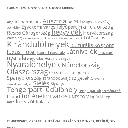
FÓRUM TÉMÁK NYARALÁS, UTAZÁS CIKKEK:
Ausztria
apartmanok
Belföld Magyarország
Anglia
Franciaország
Egyetemi város
folyópart
borvidék
hegyvidék
Horvátország
Görögország
főváros
kikötőváros
kemping
kereskedelmi központ
Kerékpárutak
Kirándulóhelyek
Kulturális központ
Látnivalók
luxus hotel
Luxus lakosztály
múzeum
nyaralás
nyaralás Horvátországban
Nyaralóhelyek
Németország
Olaszország
Olcsó szállás
parkok
Spanyolország
szigetek
strandok
Svájc
Szlovákia
Síelés
Sípálya
Szórakozóhelyek
Tengerparti üdülőhely
tengerpartok
termálfürdő
történelmi város
tópart
UNESCO Világörökség
wellness
útikalauz
TENGERPART, VÍZPARTI, KUTYÁVAL UTAZÁS VÉLEMÉNYEK, REPÜLŐJEGY
ÁRAK