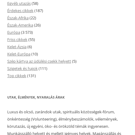
Egyéb utazás
(58)
Érdekes cikkek
(187)
Észak-Afrika
(22)
Észak-Amerika
(26)
Európa
(3 573)
Friss cikkek
(55)
Kelet-Ázsia
(6)
Kelet-Európa
(10)
Szép kártya az üdülési csekk helyett
(5)
Szigetek és hajok
(111)
Top cikkek
(131)
UTAK, ÉLMÉNYEK, NYARALÁS ÁRAK
Luxus és olcsó, zarándok utak, spirituális közösségek-fórum,
önkéntesség (Volunteering), élménybeszámolók, vélemények,
körutazás, új egyéni, öko- és örökzöld témák ingyenesen.
Munkásszálló helyett és mellett igényes helyek. Magánszállás és