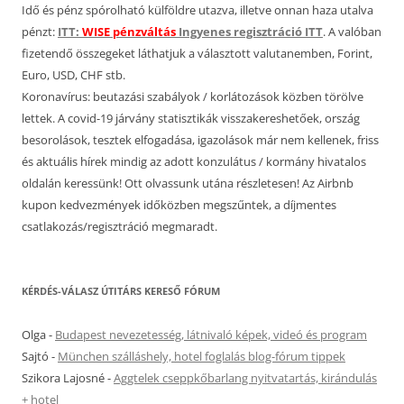
Idő és pénz spórolható külföldre utazva, illetve onnan haza utalva
pénzt:
ITT:
WISE pénzváltás
Ingyenes regisztráció ITT
. A valóban
fizetendő összegeket láthatjuk a választott valutanemben, Forint,
Euro, USD, CHF stb.
Koronavírus: beutazási szabályok / korlátozások közben törölve
lettek. A covid-19 járvány statisztikák visszakereshetőek, ország
besorolások, tesztek elfogadása, igazolások már nem kellenek, friss
és aktuális hírek mindig az adott konzulátus / kormány hivatalos
oldalán keressünk! Ott olvassunk utána részletesen! Az Airbnb
kupon kedvezmények időközben megszűntek, a díjmentes
csatlakozás/regisztráció megmaradt.
KÉRDÉS-VÁLASZ ÚTITÁRS KERESŐ FÓRUM
Olga
-
Budapest nevezetesség, látnivaló képek, videó és program
Sajtó
-
München szálláshely, hotel foglalás blog-fórum tippek
Szikora Lajosné
-
Aggtelek cseppkőbarlang nyitvatartás, kirándulás
+ hotel