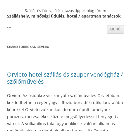
Szállás és látnivaló és utazás tippek blog-fórum
Szálláshely, minőségi üdülés, hotel / apartman tanácsok
---
Kilépés
MENÜ
a
tartalomba
CÍMKE:
TORRE SAN SEVERO
Orvieto hotel szállás és szuper vendégház /
szőlőművelés
Orvieto Az ősidőkre visszanyúló szőlőművelés Orvietóban,
kezdődhetne a regény így… Rövid borvidéki útikalauz alább
képekkel Orvieto vulkanikus dombra épült, amelynek
porózus, morzsalékos kőzete megsüllyedéssel fenyegeti a
várost. A vulkanikus talaj ugyanakkor kiválóan alkalmas
szőlőművelésre a domboldalban termesztik Orvieto