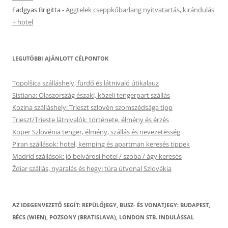
Fadgyas Brigitta
-
Aggtelek cseppkőbarlang nyitvatartás, kirándulás
+ hotel
LEGUTÓBBI AJÁNLOTT CÉLPONTOK
Topolšica szálláshely, fürdő és látnivaló útikalauz
Sistiana: Olaszország északi, közeli tengerpart szállás
Kozina szálláshely: Trieszt szlovén szomszédsága tipp
Trieszt/Trieste látnivalók: története, élmény és érzés
Koper Szlovénia tenger, élmény, szállás és nevezetesség
Piran szállások: hotel, kemping és apartman keresés tippek
Madrid szállások: jó belvárosi hotel / szoba / ágy keresés
Ždiar szállás, nyaralás és hegyi túra útvonal Szlovákia
AZ IDEGENVEZETŐ SEGÍT: REPÜLŐJEGY, BUSZ- ÉS VONATJEGY: BUDAPEST,
BÉCS (WIEN), POZSONY (BRATISLAVA), LONDON STB. INDULÁSSAL