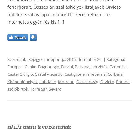
fehérborait. Összes ár, szálláshelyek listájával: Orvieto
hotelek, szállás: apartmanok ITT kereshetően – az
internetes egyéni és kis […]
Tetszik
Szerző:
tibi
Bejegyzés időpontja:
2016. december 20.
| Kategória:
Európa
| Címke:
Bagnoregio
,
Baschi
,
Bolsena
,
borvidék
,
Canonica
,
Castel Giorgio
,
Castel Viscardo
,
Castiglione in Teverina
,
Corbara
,
Kirándulóhelyek
,
Lubriano
,
Morrano
,
Olaszország
,
Orvieto
,
Porano
,
szőlőbirtok
,
Torre San Severo
SZÁLLÁS KERESÉS ÉS UTAZÁS SEGÍTSÉG