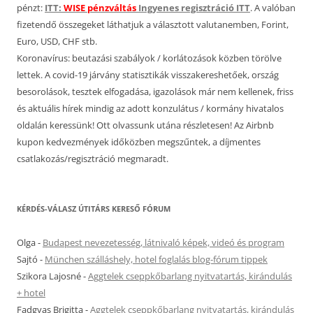
pénzt:
ITT:
WISE pénzváltás
Ingyenes regisztráció ITT
. A valóban
fizetendő összegeket láthatjuk a választott valutanemben, Forint,
Euro, USD, CHF stb.
Koronavírus: beutazási szabályok / korlátozások közben törölve
lettek. A covid-19 járvány statisztikák visszakereshetőek, ország
besorolások, tesztek elfogadása, igazolások már nem kellenek, friss
és aktuális hírek mindig az adott konzulátus / kormány hivatalos
oldalán keressünk! Ott olvassunk utána részletesen! Az Airbnb
kupon kedvezmények időközben megszűntek, a díjmentes
csatlakozás/regisztráció megmaradt.
KÉRDÉS-VÁLASZ ÚTITÁRS KERESŐ FÓRUM
Olga
-
Budapest nevezetesség, látnivaló képek, videó és program
Sajtó
-
München szálláshely, hotel foglalás blog-fórum tippek
Szikora Lajosné
-
Aggtelek cseppkőbarlang nyitvatartás, kirándulás
+ hotel
Fadgyas Brigitta
-
Aggtelek cseppkőbarlang nyitvatartás, kirándulás