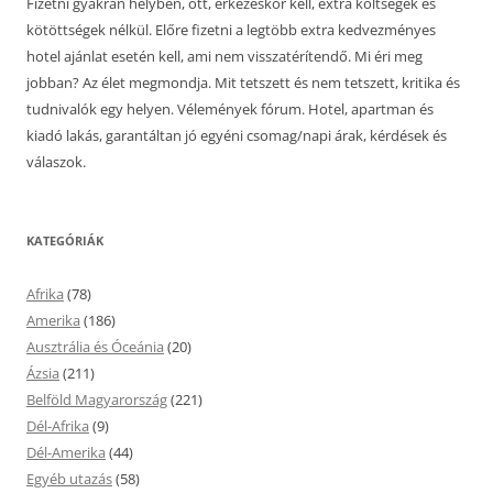
Fizetni gyakran helyben, ott, érkezéskor kell, extra költségek és
kötöttségek nélkül. Előre fizetni a legtöbb extra kedvezményes
hotel ajánlat esetén kell, ami nem visszatérítendő. Mi éri meg
jobban? Az élet megmondja. Mit tetszett és nem tetszett, kritika és
tudnivalók egy helyen. Vélemények fórum. Hotel, apartman és
kiadó lakás, garantáltan jó egyéni csomag/napi árak, kérdések és
válaszok.
KATEGÓRIÁK
Afrika
(78)
Amerika
(186)
Ausztrália és Óceánia
(20)
Ázsia
(211)
Belföld Magyarország
(221)
Dél-Afrika
(9)
Dél-Amerika
(44)
Egyéb utazás
(58)