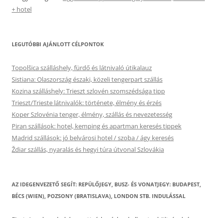
+ hotel
LEGUTÓBBI AJÁNLOTT CÉLPONTOK
Topolšica szálláshely, fürdő és látnivaló útikalauz
Sistiana: Olaszország északi, közeli tengerpart szállás
Kozina szálláshely: Trieszt szlovén szomszédsága tipp
Trieszt/Trieste látnivalók: története, élmény és érzés
Koper Szlovénia tenger, élmény, szállás és nevezetesség
Piran szállások: hotel, kemping és apartman keresés tippek
Madrid szállások: jó belvárosi hotel / szoba / ágy keresés
Ždiar szállás, nyaralás és hegyi túra útvonal Szlovákia
AZ IDEGENVEZETŐ SEGÍT: REPÜLŐJEGY, BUSZ- ÉS VONATJEGY: BUDAPEST,
BÉCS (WIEN), POZSONY (BRATISLAVA), LONDON STB. INDULÁSSAL