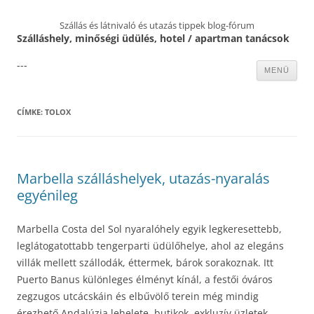
Szállás és látnivaló és utazás tippek blog-fórum
Szálláshely, minőségi üdülés, hotel / apartman tanácsok
---
Kilépés
MENÜ
a
tartalomba
CÍMKE:
TOLOX
Marbella szálláshelyek, utazás-nyaralás
egyénileg
Marbella Costa del Sol nyaralóhely egyik legkeresettebb,
leglátogatottabb tengerparti üdülőhelye, ahol az elegáns
villák mellett szállodák, éttermek, bárok sorakoznak. Itt
Puerto Banus különleges élményt kínál, a festői óváros
zegzugos utcácskáin és elbűvölő terein még mindig
érezhető Andalúzia lehelete, butikok, exkluzív üzletek,