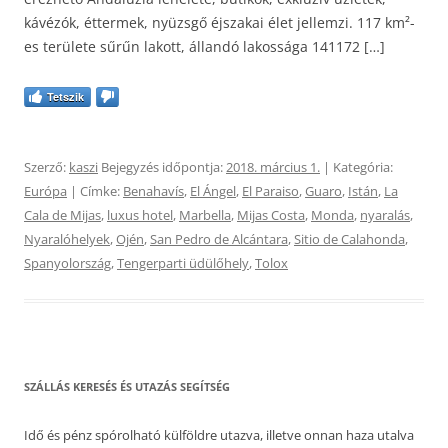
kávézók, éttermek, nyüzsgő éjszakai élet jellemzi. 117 km²-
es területe sűrűn lakott, állandó lakossága 141172 […]
Tetszik
Szerző:
kaszi
Bejegyzés időpontja:
2018. március 1.
| Kategória:
Európa
| Címke:
Benahavís
,
El Ángel
,
El Paraiso
,
Guaro
,
Istán
,
La
Cala de Mijas
,
luxus hotel
,
Marbella
,
Mijas Costa
,
Monda
,
nyaralás
,
Nyaralóhelyek
,
Ojén
,
San Pedro de Alcántara
,
Sitio de Calahonda
,
Spanyolország
,
Tengerparti üdülőhely
,
Tolox
SZÁLLÁS KERESÉS ÉS UTAZÁS SEGÍTSÉG
Idő és pénz spórolható külföldre utazva, illetve onnan haza utalva