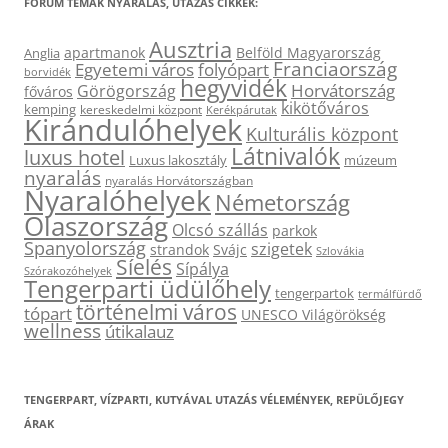
FÓRUM TÉMÁK NYARALÁS, UTAZÁS CIKKEK:
Ausztria
apartmanok
Belföld Magyarország
Anglia
Franciaország
Egyetemi város
folyópart
borvidék
hegyvidék
Horvátország
Görögország
főváros
kikötőváros
kemping
kereskedelmi központ
Kerékpárutak
Kirándulóhelyek
Kulturális központ
Látnivalók
luxus hotel
Luxus lakosztály
múzeum
nyaralás
nyaralás Horvátországban
Nyaralóhelyek
Németország
Olaszország
Olcsó szállás
parkok
Spanyolország
szigetek
strandok
Svájc
Szlovákia
Síelés
Sípálya
Szórakozóhelyek
Tengerparti üdülőhely
tengerpartok
termálfürdő
történelmi város
tópart
UNESCO Világörökség
wellness
útikalauz
TENGERPART, VÍZPARTI, KUTYÁVAL UTAZÁS VÉLEMÉNYEK, REPÜLŐJEGY
ÁRAK