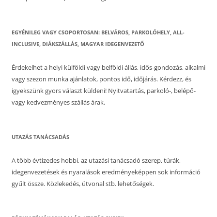
EGYÉNILEG VAGY CSOPORTOSAN: BELVÁROS, PARKOLÓHELY, ALL-
INCLUSIVE, DIÁKSZÁLLÁS, MAGYAR IDEGENVEZETŐ
Érdekelhet a helyi külföldi vagy belföldi állás, idős-gondozás, alkalmi
vagy szezon munka ajánlatok, pontos idő, időjárás. Kérdezz, és
igyekszünk gyors választ küldeni! Nyitvatartás, parkoló-, belépő-
vagy kedvezményes szállás árak.
UTAZÁS TANÁCSADÁS
A több évtizedes hobbi, az utazási tanácsadó szerep, túrák,
idegenvezetések és nyaralások eredményeképpen sok információ
gyűlt össze. Közlekedés, útvonal stb. lehetőségek.