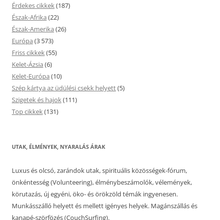
Érdekes cikkek
(187)
Észak-Afrika
(22)
Észak-Amerika
(26)
Európa
(3 573)
Friss cikkek
(55)
Kelet-Ázsia
(6)
Kelet-Európa
(10)
Szép kártya az üdülési csekk helyett
(5)
Szigetek és hajok
(111)
Top cikkek
(131)
UTAK, ÉLMÉNYEK, NYARALÁS ÁRAK
Luxus és olcsó, zarándok utak, spirituális közösségek-fórum,
önkéntesség (Volunteering), élménybeszámolók, vélemények,
körutazás, új egyéni, öko- és örökzöld témák ingyenesen.
Munkásszálló helyett és mellett igényes helyek. Magánszállás és
kanapé-szörfözés (CouchSurfing).