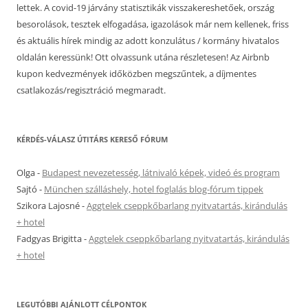
lettek. A covid-19 járvány statisztikák visszakereshetőek, ország
besorolások, tesztek elfogadása, igazolások már nem kellenek, friss
és aktuális hírek mindig az adott konzulátus / kormány hivatalos
oldalán keressünk! Ott olvassunk utána részletesen! Az Airbnb
kupon kedvezmények időközben megszűntek, a díjmentes
csatlakozás/regisztráció megmaradt.
KÉRDÉS-VÁLASZ ÚTITÁRS KERESŐ FÓRUM
Olga
-
Budapest nevezetesség, látnivaló képek, videó és program
Sajtó
-
München szálláshely, hotel foglalás blog-fórum tippek
Szikora Lajosné
-
Aggtelek cseppkőbarlang nyitvatartás, kirándulás
+ hotel
Fadgyas Brigitta
-
Aggtelek cseppkőbarlang nyitvatartás, kirándulás
+ hotel
LEGUTÓBBI AJÁNLOTT CÉLPONTOK