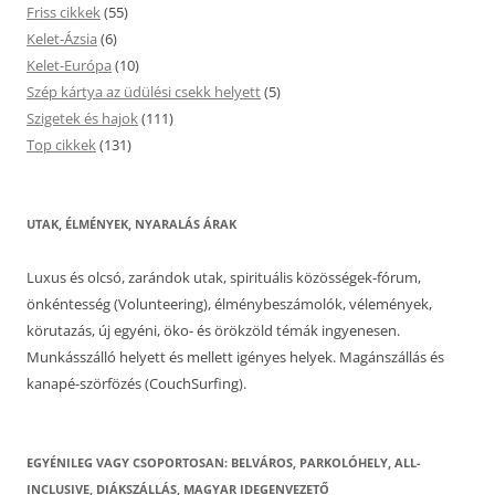
Friss cikkek
(55)
Kelet-Ázsia
(6)
Kelet-Európa
(10)
Szép kártya az üdülési csekk helyett
(5)
Szigetek és hajok
(111)
Top cikkek
(131)
UTAK, ÉLMÉNYEK, NYARALÁS ÁRAK
Luxus és olcsó, zarándok utak, spirituális közösségek-fórum,
önkéntesség (Volunteering), élménybeszámolók, vélemények,
körutazás, új egyéni, öko- és örökzöld témák ingyenesen.
Munkásszálló helyett és mellett igényes helyek. Magánszállás és
kanapé-szörfözés (CouchSurfing).
EGYÉNILEG VAGY CSOPORTOSAN: BELVÁROS, PARKOLÓHELY, ALL-
INCLUSIVE, DIÁKSZÁLLÁS, MAGYAR IDEGENVEZETŐ