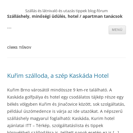
Szállás és látnivaló és utazás tippek blog-fórum
Szálláshely, minőségi üdülés, hotel / apartman tanácsok
---
Kilépés
MENÜ
a
tartalomba
CÍMKE:
TIŠNOV
Kuřim szálloda, a szép Kaskáda Hotel
Kuřim Brno városától mindössze 9 km-re található. A
Kaskáda golfpálya és hotel egy csodálatos tájkép része egy
békés völgyben Kuřim és Jinačovice között, sok szolgáltatás,
például úszómedence is várja az ide utazókat. A népszerű
szálláshely magyarul foglalható: Kaskáda, Kurim hotel
ajánlatai ITT – Térkép, szolgáltatáslista és tippek
környékbeli szállodákra is, telített napok esetén ez is […]