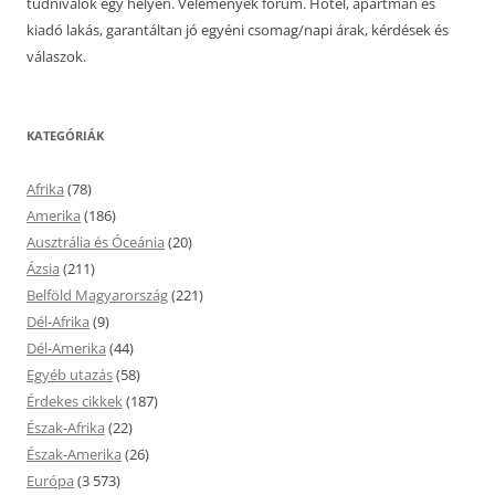
tudnivalók egy helyen. Vélemények fórum. Hotel, apartman és
kiadó lakás, garantáltan jó egyéni csomag/napi árak, kérdések és
válaszok.
KATEGÓRIÁK
Afrika
(78)
Amerika
(186)
Ausztrália és Óceánia
(20)
Ázsia
(211)
Belföld Magyarország
(221)
Dél-Afrika
(9)
Dél-Amerika
(44)
Egyéb utazás
(58)
Érdekes cikkek
(187)
Észak-Afrika
(22)
Észak-Amerika
(26)
Európa
(3 573)