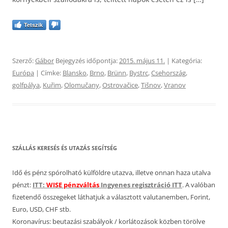
Tetszik
Szerző:
Gábor
Bejegyzés időpontja:
2015. május 11.
| Kategória:
Európa
| Címke:
Blansko
,
Brno
,
Brünn
,
Bystrc
,
Csehország
,
golfpálya
,
Kuřim
,
Olomučany
,
Ostrovačice
,
Tišnov
,
Vranov
SZÁLLÁS KERESÉS ÉS UTAZÁS SEGÍTSÉG
Idő és pénz spórolható külföldre utazva, illetve onnan haza utalva
pénzt:
ITT:
WISE pénzváltás
Ingyenes regisztráció ITT
. A valóban
fizetendő összegeket láthatjuk a választott valutanemben, Forint,
Euro, USD, CHF stb.
Koronavírus: beutazási szabályok / korlátozások közben törölve