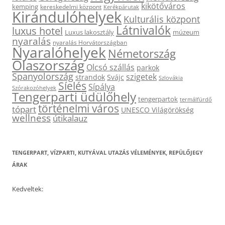
kikötőváros
kemping
kereskedelmi központ
Kerékpárutak
Kirándulóhelyek
Kulturális központ
Látnivalók
luxus hotel
Luxus lakosztály
múzeum
nyaralás
nyaralás Horvátországban
Nyaralóhelyek
Németország
Olaszország
Olcsó szállás
parkok
Spanyolország
szigetek
strandok
Svájc
Szlovákia
Síelés
Sípálya
Szórakozóhelyek
Tengerparti üdülőhely
tengerpartok
termálfürdő
történelmi város
tópart
UNESCO Világörökség
wellness
útikalauz
TENGERPART, VÍZPARTI, KUTYÁVAL UTAZÁS VÉLEMÉNYEK, REPÜLŐJEGY
ÁRAK
Kedveltek: