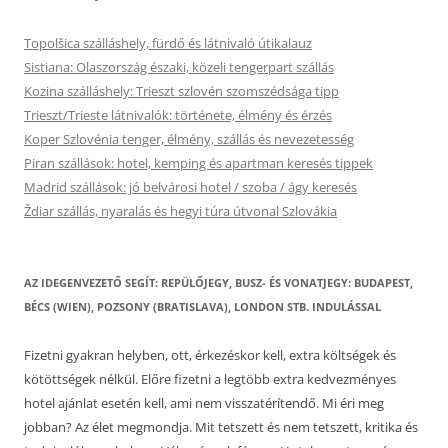
Topolšica szálláshely, fürdő és látnivaló útikalauz
Sistiana: Olaszország északi, közeli tengerpart szállás
Kozina szálláshely: Trieszt szlovén szomszédsága tipp
Trieszt/Trieste látnivalók: története, élmény és érzés
Koper Szlovénia tenger, élmény, szállás és nevezetesség
Piran szállások: hotel, kemping és apartman keresés tippek
Madrid szállások: jó belvárosi hotel / szoba / ágy keresés
Ždiar szállás, nyaralás és hegyi túra útvonal Szlovákia
AZ IDEGENVEZETŐ SEGÍT: REPÜLŐJEGY, BUSZ- ÉS VONATJEGY: BUDAPEST,
BÉCS (WIEN), POZSONY (BRATISLAVA), LONDON STB. INDULÁSSAL
Fizetni gyakran helyben, ott, érkezéskor kell, extra költségek és
kötöttségek nélkül. Előre fizetni a legtöbb extra kedvezményes
hotel ajánlat esetén kell, ami nem visszatérítendő. Mi éri meg
jobban? Az élet megmondja. Mit tetszett és nem tetszett, kritika és