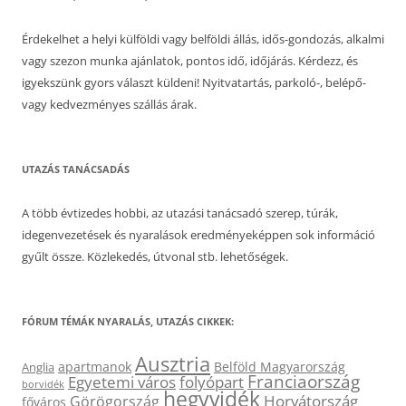
Érdekelhet a helyi külföldi vagy belföldi állás, idős-gondozás, alkalmi
vagy szezon munka ajánlatok, pontos idő, időjárás. Kérdezz, és
igyekszünk gyors választ küldeni! Nyitvatartás, parkoló-, belépő-
vagy kedvezményes szállás árak.
UTAZÁS TANÁCSADÁS
A több évtizedes hobbi, az utazási tanácsadó szerep, túrák,
idegenvezetések és nyaralások eredményeképpen sok információ
gyűlt össze. Közlekedés, útvonal stb. lehetőségek.
FÓRUM TÉMÁK NYARALÁS, UTAZÁS CIKKEK:
Ausztria
apartmanok
Belföld Magyarország
Anglia
Franciaország
Egyetemi város
folyópart
borvidék
hegyvidék
Horvátország
Görögország
főváros