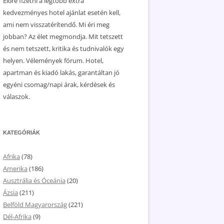
Előre fizetni a legtöbb extra
kedvezményes hotel ajánlat esetén kell,
ami nem visszatérítendő. Mi éri meg
jobban? Az élet megmondja. Mit tetszett
és nem tetszett, kritika és tudnivalók egy
helyen. Vélemények fórum. Hotel,
apartman és kiadó lakás, garantáltan jó
egyéni csomag/napi árak, kérdések és
válaszok.
KATEGÓRIÁK
Afrika
(78)
Amerika
(186)
Ausztrália és Óceánia
(20)
Ázsia
(211)
Belföld Magyarország
(221)
Dél-Afrika
(9)