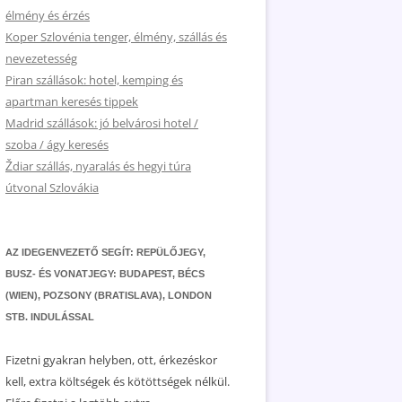
élmény és érzés
Koper Szlovénia tenger, élmény, szállás és
nevezetesség
Piran szállások: hotel, kemping és
apartman keresés tippek
Madrid szállások: jó belvárosi hotel /
szoba / ágy keresés
Ždiar szállás, nyaralás és hegyi túra
útvonal Szlovákia
AZ IDEGENVEZETŐ SEGÍT: REPÜLŐJEGY,
BUSZ- ÉS VONATJEGY: BUDAPEST, BÉCS
(WIEN), POZSONY (BRATISLAVA), LONDON
STB. INDULÁSSAL
Fizetni gyakran helyben, ott, érkezéskor
kell, extra költségek és kötöttségek nélkül.