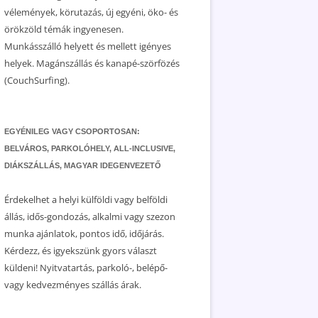
vélemények, körutazás, új egyéni, öko- és
örökzöld témák ingyenesen.
Munkásszálló helyett és mellett igényes
helyek. Magánszállás és kanapé-szörfözés
(CouchSurfing).
EGYÉNILEG VAGY CSOPORTOSAN:
BELVÁROS, PARKOLÓHELY, ALL-INCLUSIVE,
DIÁKSZÁLLÁS, MAGYAR IDEGENVEZETŐ
Érdekelhet a helyi külföldi vagy belföldi
állás, idős-gondozás, alkalmi vagy szezon
munka ajánlatok, pontos idő, időjárás.
Kérdezz, és igyekszünk gyors választ
küldeni! Nyitvatartás, parkoló-, belépő-
vagy kedvezményes szállás árak.