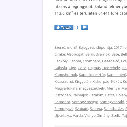
utazás a legnagyobb kaland, élménybes
113.6 km²-es területén 61441 főre csö
Tetszik
3
Szerző:
moni1
Bejegyzés időpontja:
2017. fe
Címke:
Alsóbogát
,
Bárdudvarnok
,
Bate
,
Bel
Csököly
,
Csoma
,
Csombárd
,
Deseda-tó
,
Ecs
Gálosfa
,
Gige
,
Gölle
,
Hajmás
,
Hedrehely
,
He
Kaposhomok
,
Kaposkeresztúr
,
Kaposmérő
Kisasszond
,
Kisgyalán
,
Kiskorpád
,
Kőkút
,
Ku
Magyarlukafa
,
megyeszékhely
,
Mernye
,
Me
Osztopán
,
Pálmajor
,
Patalom
,
Patca
,
Polán
Somodor
,
Somogy megye
,
Somogyaszaló
,
Somogyszil
,
Szabadi
,
Szenna
,
Szentbalázs
,
Újvárfalva
,
Várda
,
Visnye
,
Zimány
,
Zselici T