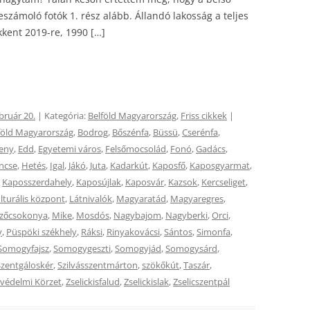
zámoló fotók 1. rész alább. Állandó lakosság a teljes
kkent 2019-re, 1990 […]
bruár 20.
| Kategória:
Belföld Magyarország
,
Friss cikkek
|
föld Magyarország
,
Bodrog
,
Bőszénfa
,
Büssü
,
Cserénfa
,
eny
,
Edd
,
Egyetemi város
,
Felsőmocsolád
,
Fonó
,
Gadács
,
ncse
,
Hetés
,
Igal
,
Jákó
,
Juta
,
Kadarkút
,
Kaposfő
,
Kaposgyarmat
,
,
Kaposszerdahely
,
Kaposújlak
,
Kaposvár
,
Kazsok
,
Kercseliget
,
lturális központ
,
Látnivalók
,
Magyaratád
,
Magyaregres
,
zőcsokonya
,
Mike
,
Mosdós
,
Nagybajom
,
Nagyberki
,
Orci
,
y
,
Püspöki székhely
,
Ráksi
,
Rinyakovácsi
,
Sántos
,
Simonfa
,
Somogyfajsz
,
Somogygeszti
,
Somogyjád
,
Somogysárd
,
Szentgáloskér
,
Szilvásszentmárton
,
szökőkút
,
Taszár
,
ájvédelmi Körzet
,
Zselickisfalud
,
Zselickislak
,
Zselicszentpál