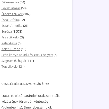
Dél-Amerika
(44)
Egyéb utazás
(58)
Érdekes cikkek
(187)
Észak-Afrika
(22)
Észak-Amerika
(26)
Európa
(3 573)
Friss cikkek
(55)
Kelet-Ázsia
(6)
Kelet-Európa
(10)
Szép kártya az üdülési csekk helyett
(5)
Szigetek és hajok
(111)
Top cikkek
(131)
UTAK, ÉLMÉNYEK, NYARALÁS ÁRAK
Luxus és olcsó, zarándok utak, spirituális
közösségek-fórum, önkéntesség
(Volunteering), élménybeszámolók,