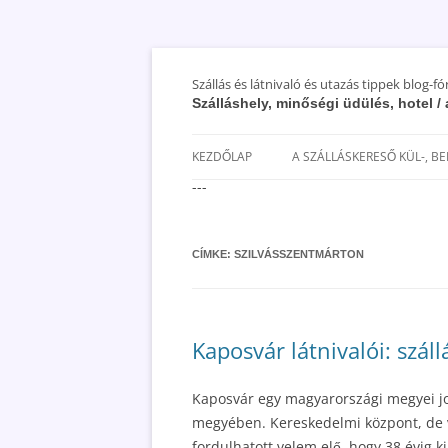
Szállás és látnivaló és utazás tippek blog-f
Szálláshely, minőségi üdülés, hotel 
KEZDŐLAP
A SZÁLLÁSKERESŐ KÜL-, B
---
SAN MARINO SZÁLLÁSOK ÉS
UTAZÁS OLCSÓBBAN 2018
CÍMKE:
SZILVÁSSZENTMÁRTON
Kaposvár látnivalói: szál
Kaposvár egy magyarországi megyei j
megyében. Kereskedelmi központ, de v
fordulhatott velem elő, hogy 38 évig 