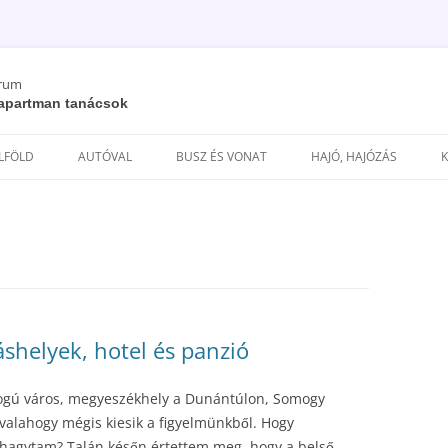
órum
/ apartman tanácsok
Kilépés
a
ELFÖLD
AUTÓVAL
BUSZ ÉS VONAT
HAJÓ, HAJÓZÁS
tartalomba
láshelyek, hotel és panzió
ogú város, megyeszékhely a Dunántúlon, Somogy
alahogy mégis kiesik a figyelmünkből. Hogy
kihagytam? Talán későn értettem meg, hogy a belső