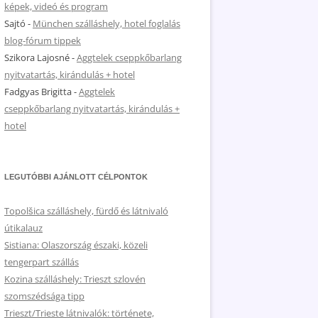
képek, videó és program
Sajtó
-
München szálláshely, hotel foglalás
blog-fórum tippek
Szikora Lajosné
-
Aggtelek cseppkőbarlang
nyitvatartás, kirándulás + hotel
Fadgyas Brigitta
-
Aggtelek
cseppkőbarlang nyitvatartás, kirándulás +
hotel
LEGUTÓBBI AJÁNLOTT CÉLPONTOK
Topolšica szálláshely, fürdő és látnivaló
útikalauz
Sistiana: Olaszország északi, közeli
tengerpart szállás
Kozina szálláshely: Trieszt szlovén
szomszédsága tipp
Trieszt/Trieste látnivalók: története,