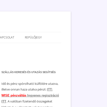
KAPCSOLAT
REPÜLŐJEGY
ADATVÉDELEM
JOGNYILATKOZAT
MÉDIAAJÁNLAT
SZÁLLÁS KERESÉS ÉS UTAZÁS SEGÍTSÉG
Idő és pénz spórolható külföldre utazva,
illetve onnan haza utalva pénzt:
ITT:
WISE pénzváltás
Ingyenes regisztráció
. A valóban fizetendő összegeket
ITT