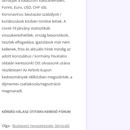
láthatjuk a választott valutanemben,
Forint, Euro, USD, CHF stb.
Koronavírus: beutazási szabályok /
korlátozások közben törölve lettek. A
covid-19 járvány statisztikák
visszakereshetőek, ország besorolások,
tesztek elfogadása, igazolások már nem
kellenek, friss és aktuális hírek mindig az
adott konzulátus / kormány hivatalos
oldalán keressünk! Ott olvassunk utána
részletesen! Az Airbnb kupon
kedvezmények időközben megszűntek, a
díjmentes csatlakozás/regisztráció
megmaradt.
KÉRDÉS-VÁLASZ ÚTITÁRS KERESŐ FÓRUM
Olga
-
Budapest nevezetesség, látnivaló