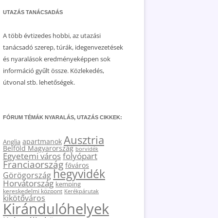
UTAZÁS TANÁCSADÁS
A több évtizedes hobbi, az utazási
tanácsadó szerep, túrák, idegenvezetések
és nyaralások eredményeképpen sok
információ gyűlt össze. Közlekedés,
útvonal stb. lehetőségek.
FÓRUM TÉMÁK NYARALÁS, UTAZÁS CIKKEK:
Ausztria
apartmanok
Anglia
Belföld Magyarország
borvidék
Egyetemi város
folyópart
Franciaország
főváros
hegyvidék
Görögország
Horvátország
kemping
kereskedelmi központ
Kerékpárutak
kikötőváros
Kirándulóhelyek