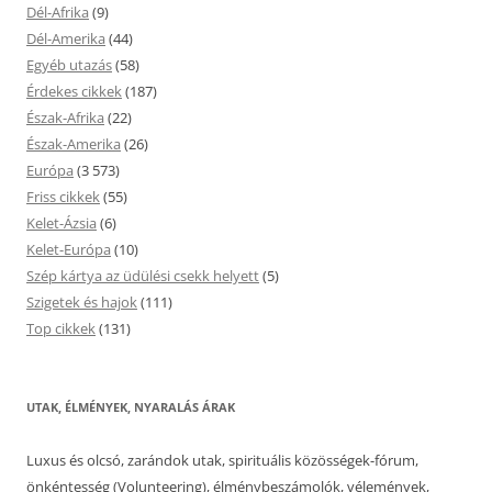
Dél-Afrika
(9)
Dél-Amerika
(44)
Egyéb utazás
(58)
Érdekes cikkek
(187)
Észak-Afrika
(22)
Észak-Amerika
(26)
Európa
(3 573)
Friss cikkek
(55)
Kelet-Ázsia
(6)
Kelet-Európa
(10)
Szép kártya az üdülési csekk helyett
(5)
Szigetek és hajok
(111)
Top cikkek
(131)
UTAK, ÉLMÉNYEK, NYARALÁS ÁRAK
Luxus és olcsó, zarándok utak, spirituális közösségek-fórum,
önkéntesség (Volunteering), élménybeszámolók, vélemények,