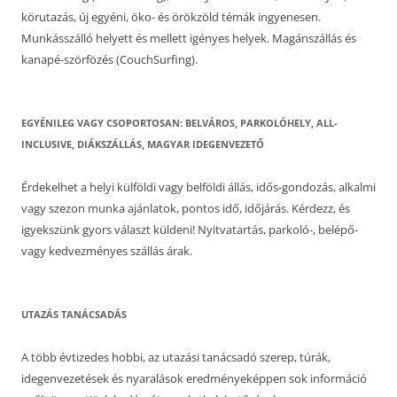
körutazás, új egyéni, öko- és örökzöld témák ingyenesen.
Munkásszálló helyett és mellett igényes helyek. Magánszállás és
kanapé-szörfözés (CouchSurfing).
EGYÉNILEG VAGY CSOPORTOSAN: BELVÁROS, PARKOLÓHELY, ALL-
INCLUSIVE, DIÁKSZÁLLÁS, MAGYAR IDEGENVEZETŐ
Érdekelhet a helyi külföldi vagy belföldi állás, idős-gondozás, alkalmi
vagy szezon munka ajánlatok, pontos idő, időjárás. Kérdezz, és
igyekszünk gyors választ küldeni! Nyitvatartás, parkoló-, belépő-
vagy kedvezményes szállás árak.
UTAZÁS TANÁCSADÁS
A több évtizedes hobbi, az utazási tanácsadó szerep, túrák,
idegenvezetések és nyaralások eredményeképpen sok információ