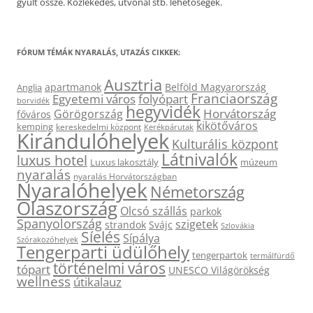
gyűlt össze. Közlekedés, útvonal stb. lehetőségek.
FÓRUM TÉMÁK NYARALÁS, UTAZÁS CIKKEK:
Ausztria
apartmanok
Belföld Magyarország
Anglia
Franciaország
Egyetemi város
folyópart
borvidék
hegyvidék
Horvátország
Görögország
főváros
kikötőváros
kemping
kereskedelmi központ
Kerékpárutak
Kirándulóhelyek
Kulturális központ
Látnivalók
luxus hotel
Luxus lakosztály
múzeum
nyaralás
nyaralás Horvátországban
Nyaralóhelyek
Németország
Olaszország
Olcsó szállás
parkok
Spanyolország
szigetek
strandok
Svájc
Szlovákia
Síelés
Sípálya
Szórakozóhelyek
Tengerparti üdülőhely
tengerpartok
termálfürdő
történelmi város
tópart
UNESCO Világörökség
wellness
útikalauz