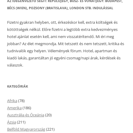
AZ IDEGENVEZETŐ SEGÍT: REPÜLŐJEGY, BUSZ- ÉS VONATJEGY: BUDAPEST,
BÉCS (WIEN), POZSONY (BRATISLAVA), LONDON STB. INDULÁSSAL
Fizetni gyakran helyben, ott, érkezéskor kell, extra költségek és
kötöttségek nélkül. Előre fizetni a legtöbb extra kedvezményes
hotel ajánlat esetén kell, ami nem visszatérítendő. Mi éri meg
jobban? Az élet megmondja. Mit tetszett és nem tetszett, kritika és
tudnivalók egy helyen. Vélemények fórum. Hotel, apartman és
kiadó lakás, garantáltan jó egyéni csomag/napi árak, kérdések és
válaszok.
KATEGÓRIÁK
Afrika
(78)
Amerika
(186)
Ausztrália és Óceánia
(20)
Ázsia
(211)
Belföld Magyarország
(221)