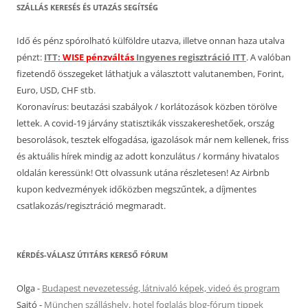
SZÁLLÁS KERESÉS ÉS UTAZÁS SEGÍTSÉG
Idő és pénz spórolható külföldre utazva, illetve onnan haza utalva
pénzt:
ITT:
WISE pénzváltás
Ingyenes regisztráció ITT
. A valóban
fizetendő összegeket láthatjuk a választott valutanemben, Forint,
Euro, USD, CHF stb.
Koronavírus: beutazási szabályok / korlátozások közben törölve
lettek. A covid-19 járvány statisztikák visszakereshetőek, ország
besorolások, tesztek elfogadása, igazolások már nem kellenek, friss
és aktuális hírek mindig az adott konzulátus / kormány hivatalos
oldalán keressünk! Ott olvassunk utána részletesen! Az Airbnb
kupon kedvezmények időközben megszűntek, a díjmentes
csatlakozás/regisztráció megmaradt.
KÉRDÉS-VÁLASZ ÚTITÁRS KERESŐ FÓRUM
Olga
-
Budapest nevezetesség, látnivaló képek, videó és program
Sajtó
-
München szálláshely, hotel foglalás blog-fórum tippek