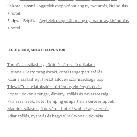
Szikora Lajosné
-
Aggtelek cseppkőbarlang nyitvatartás, kirándulás
+ hotel
Fadgyas Brigitta
-
Aggtelek cseppkőbarlang nyitvatartás, kirándulás
+ hotel
LEGUTÓBBI AJÁNLOTT CÉLPONTOK
Topolšica szálláshely, fürdő és látnivaló útikalauz
Sistiana: Olaszország északi, közeli tengerpart szállás
Kozina szálláshely: Trieszt szlovén szomszédsága tipp
Trieszt/Trieste látnivalók: története, élmény és érzés
Koper Szlovénia tenger, élmény, szállás és nevezetesség
Piran szállások: hotel, kemping és apartman keresés tippek
Madrid szállások: jó belvárosi hotel / szoba / ágy keresés
Ždiar szállás, nyaralás és hegyi túra útvonal Szlovákia