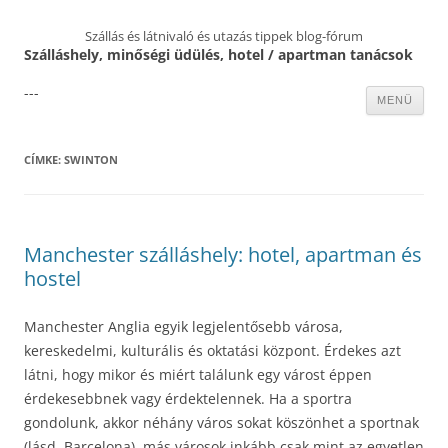
Szállás és látnivaló és utazás tippek blog-fórum
Szálláshely, minőségi üdülés, hotel / apartman tanácsok
---
Kilépés
MENÜ
a
tartalomba
CÍMKE:
SWINTON
Manchester szálláshely: hotel, apartman és
hostel
Manchester Anglia egyik legjelentősebb városa,
kereskedelmi, kulturális és oktatási központ. Érdekes azt
látni, hogy mikor és miért találunk egy várost éppen
érdekesebbnek vagy érdektelennek. Ha a sportra
gondolunk, akkor néhány város sokat köszönhet a sportnak
(lásd. Barcelona), más városok inkább csak mint az egyetlen