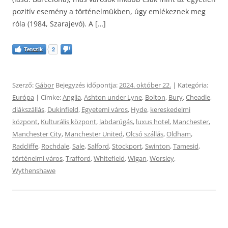
pozitív esemény a történelmükben, úgy emlékeznek meg
róla (1984, Szarajevó). A […]
Tetszik
2
Szerző:
Gábor
Bejegyzés időpontja:
2024. október 22.
| Kategória:
Európa
| Címke:
Anglia
,
Ashton under Lyne
,
Bolton
,
Bury
,
Cheadle
,
diákszállás
,
Dukinfield
,
Egyetemi város
,
Hyde
,
kereskedelmi
központ
,
Kulturális központ
,
labdarúgás
,
luxus hotel
,
Manchester
,
Manchester City
,
Manchester United
,
Olcsó szállás
,
Oldham
,
Radcliffe
,
Rochdale
,
Sale
,
Salford
,
Stockport
,
Swinton
,
Tamesid
,
történelmi város
,
Trafford
,
Whitefield
,
Wigan
,
Worsley
,
Wythenshawe