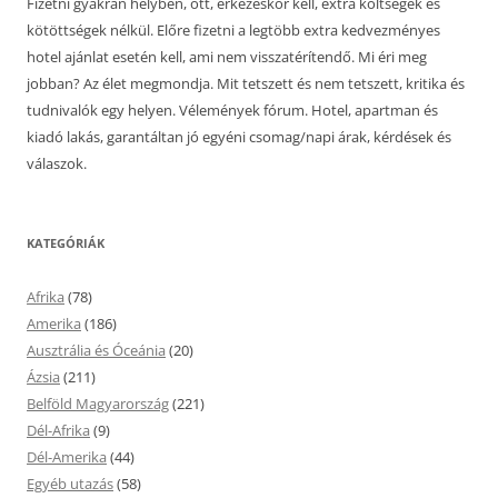
Fizetni gyakran helyben, ott, érkezéskor kell, extra költségek és
kötöttségek nélkül. Előre fizetni a legtöbb extra kedvezményes
hotel ajánlat esetén kell, ami nem visszatérítendő. Mi éri meg
jobban? Az élet megmondja. Mit tetszett és nem tetszett, kritika és
tudnivalók egy helyen. Vélemények fórum. Hotel, apartman és
kiadó lakás, garantáltan jó egyéni csomag/napi árak, kérdések és
válaszok.
KATEGÓRIÁK
Afrika
(78)
Amerika
(186)
Ausztrália és Óceánia
(20)
Ázsia
(211)
Belföld Magyarország
(221)
Dél-Afrika
(9)
Dél-Amerika
(44)
Egyéb utazás
(58)