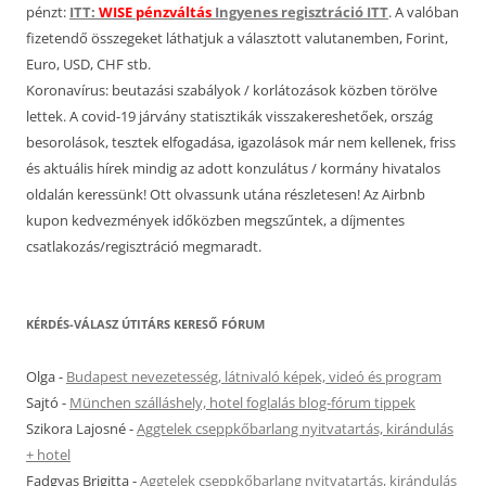
pénzt:
ITT:
WISE pénzváltás
Ingyenes regisztráció ITT
. A valóban
fizetendő összegeket láthatjuk a választott valutanemben, Forint,
Euro, USD, CHF stb.
Koronavírus: beutazási szabályok / korlátozások közben törölve
lettek. A covid-19 járvány statisztikák visszakereshetőek, ország
besorolások, tesztek elfogadása, igazolások már nem kellenek, friss
és aktuális hírek mindig az adott konzulátus / kormány hivatalos
oldalán keressünk! Ott olvassunk utána részletesen! Az Airbnb
kupon kedvezmények időközben megszűntek, a díjmentes
csatlakozás/regisztráció megmaradt.
KÉRDÉS-VÁLASZ ÚTITÁRS KERESŐ FÓRUM
Olga
-
Budapest nevezetesség, látnivaló képek, videó és program
Sajtó
-
München szálláshely, hotel foglalás blog-fórum tippek
Szikora Lajosné
-
Aggtelek cseppkőbarlang nyitvatartás, kirándulás
+ hotel
Fadgyas Brigitta
-
Aggtelek cseppkőbarlang nyitvatartás, kirándulás