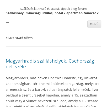
Szállás és látnivaló és utazás tippek blog-fórum
Szálláshely, minőségi üdülés, hotel / apartman tanácsok
---
Kilépés
MENÜ
a
tartalomba
CÍMKE:
STARÉ MĚSTO
Magyarhradis szálláshelyek, Csehország
déli széle
Magyarhradis, más néven Uherské Hradiště, egy kisváros
Csehországban. Történelmi épületekben gazdag, melyekre
a reneszánsz és a barokk stílusirányzatok jellemzőek, ilyen
például a Szent Erzsébet kápolna, amely a 15. században
épült vagy a Slunce nevezetű szálloda, amely a 16. század
óta szépíti a város képét. Szállás ajánlatok összegyűjtése