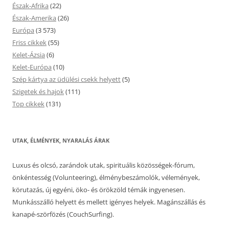
Észak-Afrika
(22)
Észak-Amerika
(26)
Európa
(3 573)
Friss cikkek
(55)
Kelet-Ázsia
(6)
Kelet-Európa
(10)
Szép kártya az üdülési csekk helyett
(5)
Szigetek és hajok
(111)
Top cikkek
(131)
UTAK, ÉLMÉNYEK, NYARALÁS ÁRAK
Luxus és olcsó, zarándok utak, spirituális közösségek-fórum,
önkéntesség (Volunteering), élménybeszámolók, vélemények,
körutazás, új egyéni, öko- és örökzöld témák ingyenesen.
Munkásszálló helyett és mellett igényes helyek. Magánszállás és
kanapé-szörfözés (CouchSurfing).