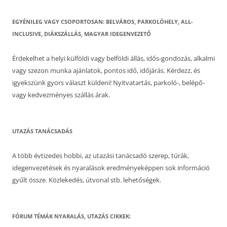
EGYÉNILEG VAGY CSOPORTOSAN: BELVÁROS, PARKOLÓHELY, ALL-
INCLUSIVE, DIÁKSZÁLLÁS, MAGYAR IDEGENVEZETŐ
Érdekelhet a helyi külföldi vagy belföldi állás, idős-gondozás, alkalmi
vagy szezon munka ajánlatok, pontos idő, időjárás. Kérdezz, és
igyekszünk gyors választ küldeni! Nyitvatartás, parkoló-, belépő-
vagy kedvezményes szállás árak.
UTAZÁS TANÁCSADÁS
A több évtizedes hobbi, az utazási tanácsadó szerep, túrák,
idegenvezetések és nyaralások eredményeképpen sok információ
gyűlt össze. Közlekedés, útvonal stb. lehetőségek.
FÓRUM TÉMÁK NYARALÁS, UTAZÁS CIKKEK: