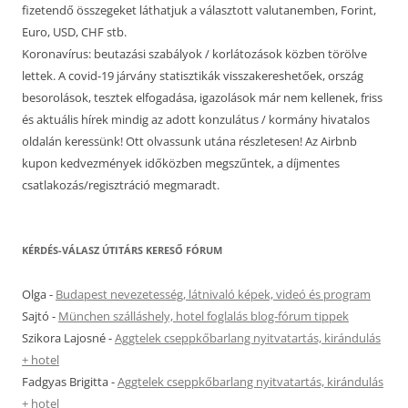
fizetendő összegeket láthatjuk a választott valutanemben, Forint,
Euro, USD, CHF stb.
Koronavírus: beutazási szabályok / korlátozások közben törölve
lettek. A covid-19 járvány statisztikák visszakereshetőek, ország
besorolások, tesztek elfogadása, igazolások már nem kellenek, friss
és aktuális hírek mindig az adott konzulátus / kormány hivatalos
oldalán keressünk! Ott olvassunk utána részletesen! Az Airbnb
kupon kedvezmények időközben megszűntek, a díjmentes
csatlakozás/regisztráció megmaradt.
KÉRDÉS-VÁLASZ ÚTITÁRS KERESŐ FÓRUM
Olga
-
Budapest nevezetesség, látnivaló képek, videó és program
Sajtó
-
München szálláshely, hotel foglalás blog-fórum tippek
Szikora Lajosné
-
Aggtelek cseppkőbarlang nyitvatartás, kirándulás
+ hotel
Fadgyas Brigitta
-
Aggtelek cseppkőbarlang nyitvatartás, kirándulás
+ hotel