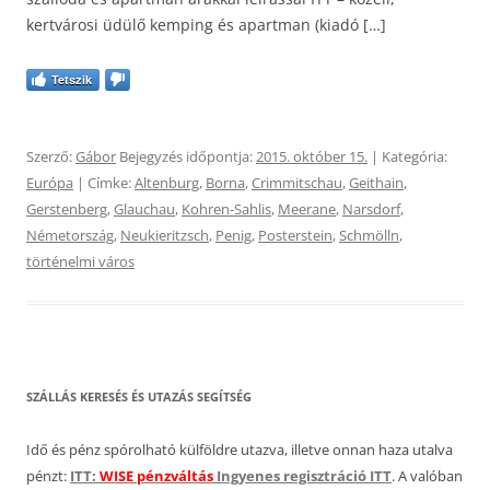
kertvárosi üdülő kemping és apartman (kiadó […]
Tetszik
Szerző:
Gábor
Bejegyzés időpontja:
2015. október 15.
| Kategória:
Európa
| Címke:
Altenburg
,
Borna
,
Crimmitschau
,
Geithain
,
Gerstenberg
,
Glauchau
,
Kohren-Sahlis
,
Meerane
,
Narsdorf
,
Németország
,
Neukieritzsch
,
Penig
,
Posterstein
,
Schmölln
,
történelmi város
SZÁLLÁS KERESÉS ÉS UTAZÁS SEGÍTSÉG
Idő és pénz spórolható külföldre utazva, illetve onnan haza utalva
pénzt:
ITT:
WISE pénzváltás
Ingyenes regisztráció ITT
. A valóban