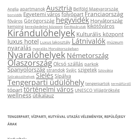
Ausztria
apartmanok
Belföld Magyarország
Anglia
Franciaország
Egyetemi város
folyópart
borvidék
hegyvidék
Horvátország
Görögország
főváros
kikötőváros
kemping
kereskedelmi központ
Kerékpárutak
Kirándulóhelyek
Kulturális központ
Látnivalók
luxus hotel
Luxus lakosztály
múzeum
nyaralás
nyaralás Horvátországban
Nyaralóhelyek
Németország
Olaszország
Olcsó szállás
parkok
Spanyolország
szigetek
strandok
Svájc
Szlovákia
Síelés
Sípálya
Szórakozóhelyek
Tengerparti üdülőhely
tengerpartok
termálfürdő
történelmi város
tópart
UNESCO Világörökség
wellness
útikalauz
TENGERPART, VÍZPARTI, KUTYÁVAL UTAZÁS VÉLEMÉNYEK, REPÜLŐJEGY
ÁRAK