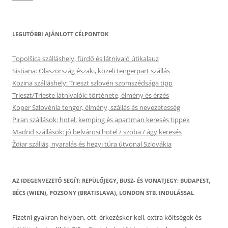
LEGUTÓBBI AJÁNLOTT CÉLPONTOK
Topolšica szálláshely, fürdő és látnivaló útikalauz
Sistiana: Olaszország északi, közeli tengerpart szállás
Kozina szálláshely: Trieszt szlovén szomszédsága tipp
Trieszt/Trieste látnivalók: története, élmény és érzés
Koper Szlovénia tenger, élmény, szállás és nevezetesség
Piran szállások: hotel, kemping és apartman keresés tippek
Madrid szállások: jó belvárosi hotel / szoba / ágy keresés
Ždiar szállás, nyaralás és hegyi túra útvonal Szlovákia
AZ IDEGENVEZETŐ SEGÍT: REPÜLŐJEGY, BUSZ- ÉS VONATJEGY: BUDAPEST,
BÉCS (WIEN), POZSONY (BRATISLAVA), LONDON STB. INDULÁSSAL
Fizetni gyakran helyben, ott, érkezéskor kell, extra költségek és