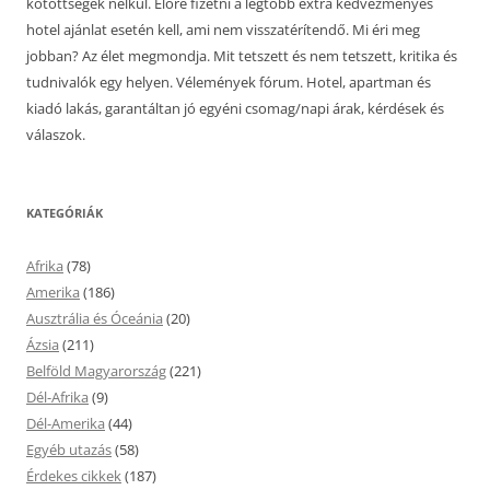
kötöttségek nélkül. Előre fizetni a legtöbb extra kedvezményes
hotel ajánlat esetén kell, ami nem visszatérítendő. Mi éri meg
jobban? Az élet megmondja. Mit tetszett és nem tetszett, kritika és
tudnivalók egy helyen. Vélemények fórum. Hotel, apartman és
kiadó lakás, garantáltan jó egyéni csomag/napi árak, kérdések és
válaszok.
KATEGÓRIÁK
Afrika
(78)
Amerika
(186)
Ausztrália és Óceánia
(20)
Ázsia
(211)
Belföld Magyarország
(221)
Dél-Afrika
(9)
Dél-Amerika
(44)
Egyéb utazás
(58)
Érdekes cikkek
(187)