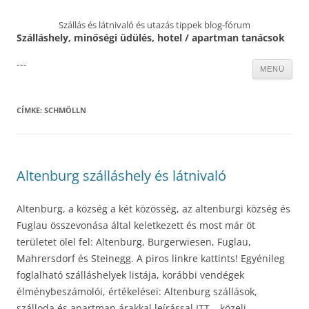
Szállás és látnivaló és utazás tippek blog-fórum
Szálláshely, minőségi üdülés, hotel / apartman tanácsok
---
Kilépés
MENÜ
a
tartalomba
CÍMKE:
SCHMÖLLN
Altenburg szálláshely és látnivaló
Altenburg, a község a két közösség, az altenburgi község és
Fuglau összevonása által keletkezett és most már öt
területet ölel fel: Altenburg, Burgerwiesen, Fuglau,
Mahrersdorf és Steinegg. A piros linkre kattints! Egyénileg
foglalható szálláshelyek listája, korábbi vendégek
élménybeszámolói, értékelései: Altenburg szállások,
szálloda és apartman árakkal leírással ITT – közeli,