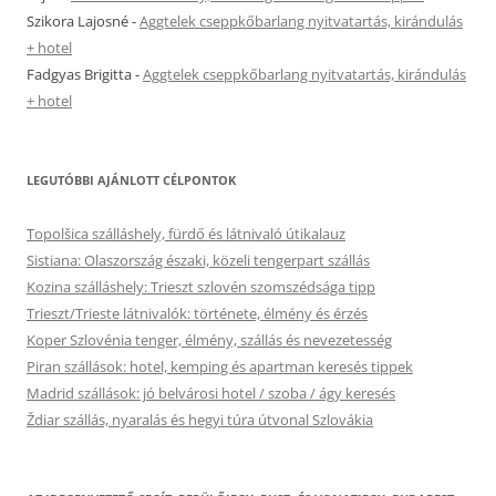
Szikora Lajosné
-
Aggtelek cseppkőbarlang nyitvatartás, kirándulás
+ hotel
Fadgyas Brigitta
-
Aggtelek cseppkőbarlang nyitvatartás, kirándulás
+ hotel
LEGUTÓBBI AJÁNLOTT CÉLPONTOK
Topolšica szálláshely, fürdő és látnivaló útikalauz
Sistiana: Olaszország északi, közeli tengerpart szállás
Kozina szálláshely: Trieszt szlovén szomszédsága tipp
Trieszt/Trieste látnivalók: története, élmény és érzés
Koper Szlovénia tenger, élmény, szállás és nevezetesség
Piran szállások: hotel, kemping és apartman keresés tippek
Madrid szállások: jó belvárosi hotel / szoba / ágy keresés
Ždiar szállás, nyaralás és hegyi túra útvonal Szlovákia