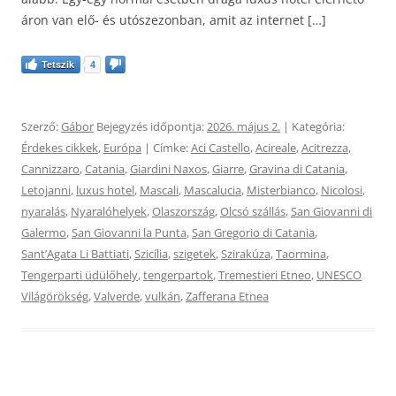
áron van elő- és utószezonban, amit az internet […]
Tetszik
4
Szerző:
Gábor
Bejegyzés időpontja:
2026. május 2.
| Kategória:
Érdekes cikkek
,
Európa
| Címke:
Aci Castello
,
Acireale
,
Acitrezza
,
Cannizzaro
,
Catania
,
Giardini Naxos
,
Giarre
,
Gravina di Catania
,
Letojanni
,
luxus hotel
,
Mascali
,
Mascalucia
,
Misterbianco
,
Nicolosi
,
nyaralás
,
Nyaralóhelyek
,
Olaszország
,
Olcsó szállás
,
San Giovanni di
Galermo
,
San Giovanni la Punta
,
San Gregorio di Catania
,
Sant’Agata Li Battiati
,
Szicília
,
szigetek
,
Szirakúza
,
Taormina
,
Tengerparti üdülőhely
,
tengerpartok
,
Tremestieri Etneo
,
UNESCO
Világörökség
,
Valverde
,
vulkán
,
Zafferana Etnea