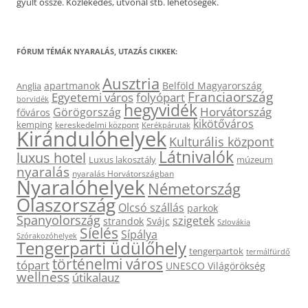
gyűlt össze. Közlekedés, útvonal stb. lehetőségek.
FÓRUM TÉMÁK NYARALÁS, UTAZÁS CIKKEK:
Ausztria
apartmanok
Belföld Magyarország
Anglia
Franciaország
Egyetemi város
folyópart
borvidék
hegyvidék
Horvátország
Görögország
főváros
kikötőváros
kemping
kereskedelmi központ
Kerékpárutak
Kirándulóhelyek
Kulturális központ
Látnivalók
luxus hotel
Luxus lakosztály
múzeum
nyaralás
nyaralás Horvátországban
Nyaralóhelyek
Németország
Olaszország
Olcsó szállás
parkok
Spanyolország
szigetek
strandok
Svájc
Szlovákia
Síelés
Sípálya
Szórakozóhelyek
Tengerparti üdülőhely
tengerpartok
termálfürdő
történelmi város
tópart
UNESCO Világörökség
wellness
útikalauz