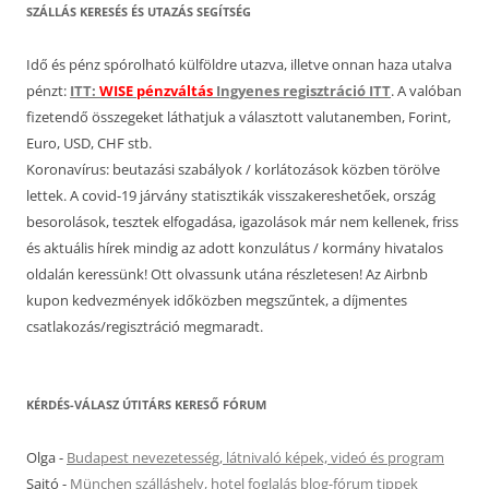
SZÁLLÁS KERESÉS ÉS UTAZÁS SEGÍTSÉG
Idő és pénz spórolható külföldre utazva, illetve onnan haza utalva
pénzt:
ITT:
WISE pénzváltás
Ingyenes regisztráció ITT
. A valóban
fizetendő összegeket láthatjuk a választott valutanemben, Forint,
Euro, USD, CHF stb.
Koronavírus: beutazási szabályok / korlátozások közben törölve
lettek. A covid-19 járvány statisztikák visszakereshetőek, ország
besorolások, tesztek elfogadása, igazolások már nem kellenek, friss
és aktuális hírek mindig az adott konzulátus / kormány hivatalos
oldalán keressünk! Ott olvassunk utána részletesen! Az Airbnb
kupon kedvezmények időközben megszűntek, a díjmentes
csatlakozás/regisztráció megmaradt.
KÉRDÉS-VÁLASZ ÚTITÁRS KERESŐ FÓRUM
Olga
-
Budapest nevezetesség, látnivaló képek, videó és program
Sajtó
-
München szálláshely, hotel foglalás blog-fórum tippek