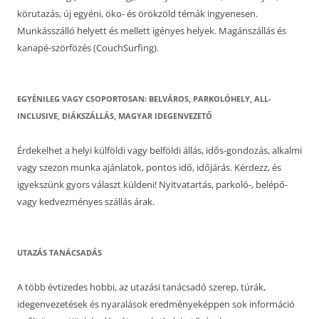
körutazás, új egyéni, öko- és örökzöld témák ingyenesen.
Munkásszálló helyett és mellett igényes helyek. Magánszállás és
kanapé-szörfözés (CouchSurfing).
EGYÉNILEG VAGY CSOPORTOSAN: BELVÁROS, PARKOLÓHELY, ALL-
INCLUSIVE, DIÁKSZÁLLÁS, MAGYAR IDEGENVEZETŐ
Érdekelhet a helyi külföldi vagy belföldi állás, idős-gondozás, alkalmi
vagy szezon munka ajánlatok, pontos idő, időjárás. Kérdezz, és
igyekszünk gyors választ küldeni! Nyitvatartás, parkoló-, belépő-
vagy kedvezményes szállás árak.
UTAZÁS TANÁCSADÁS
A több évtizedes hobbi, az utazási tanácsadó szerep, túrák,
idegenvezetések és nyaralások eredményeképpen sok információ