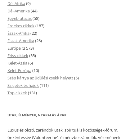
Dél-Afrika
(9)
Dél-Amerika
(44)
Egyéb utazás
(58)
Érdekes cikkek
(187)
Észak-Afrika
(22)
Észak-Amerika
(26)
Európa
(3 573)
Friss cikkek
(55)
Kelet-Ázsia
(6)
Kelet-Európa
(10)
Szép kártya az üdülési csekk helyett
(5)
Szigetek és hajok
(111)
Top cikkek
(131)
UTAK, ÉLMÉNYEK, NYARALÁS ÁRAK
Luxus és olcsó, zarándok utak, spirituális közösségek-fórum,
önkéntesség (Volunteering), élménybeszámolók, vélemények,