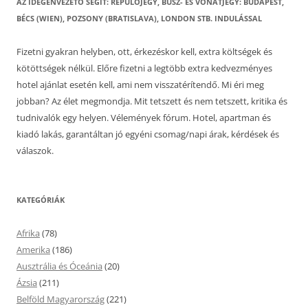
AZ IDEGENVEZETŐ SEGÍT: REPÜLŐJEGY, BUSZ- ÉS VONATJEGY: BUDAPEST,
BÉCS (WIEN), POZSONY (BRATISLAVA), LONDON STB. INDULÁSSAL
Fizetni gyakran helyben, ott, érkezéskor kell, extra költségek és
kötöttségek nélkül. Előre fizetni a legtöbb extra kedvezményes
hotel ajánlat esetén kell, ami nem visszatérítendő. Mi éri meg
jobban? Az élet megmondja. Mit tetszett és nem tetszett, kritika és
tudnivalók egy helyen. Vélemények fórum. Hotel, apartman és
kiadó lakás, garantáltan jó egyéni csomag/napi árak, kérdések és
válaszok.
KATEGÓRIÁK
Afrika
(78)
Amerika
(186)
Ausztrália és Óceánia
(20)
Ázsia
(211)
Belföld Magyarország
(221)