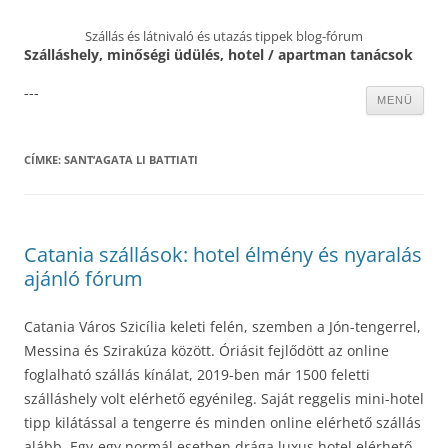
Szállás és látnivaló és utazás tippek blog-fórum
Szálláshely, minőségi üdülés, hotel / apartman tanácsok
---
Kilépés
MENÜ
a
tartalomba
CÍMKE:
SANT’AGATA LI BATTIATI
Catania szállások: hotel élmény és nyaralás
ajánló fórum
Catania Város Szicília keleti felén, szemben a Jón-tengerrel,
Messina és Szirakúza között. Óriásit fejlődött az online
foglalható szállás kínálat, 2019-ben már 1500 feletti
szálláshely volt elérhető egyénileg. Saját reggelis mini-hotel
tipp kilátással a tengerre és minden online elérhető szállás
alább. Egy-egy normál esetben drága luxus hotel elérhető