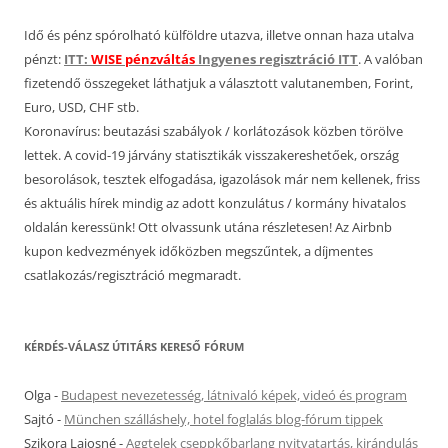
Idő és pénz spórolható külföldre utazva, illetve onnan haza utalva
pénzt:
ITT:
WISE pénzváltás
Ingyenes regisztráció ITT
. A valóban
fizetendő összegeket láthatjuk a választott valutanemben, Forint,
Euro, USD, CHF stb.
Koronavírus: beutazási szabályok / korlátozások közben törölve
lettek. A covid-19 járvány statisztikák visszakereshetőek, ország
besorolások, tesztek elfogadása, igazolások már nem kellenek, friss
és aktuális hírek mindig az adott konzulátus / kormány hivatalos
oldalán keressünk! Ott olvassunk utána részletesen! Az Airbnb
kupon kedvezmények időközben megszűntek, a díjmentes
csatlakozás/regisztráció megmaradt.
KÉRDÉS-VÁLASZ ÚTITÁRS KERESŐ FÓRUM
Olga
-
Budapest nevezetesség, látnivaló képek, videó és program
Sajtó
-
München szálláshely, hotel foglalás blog-fórum tippek
Szikora Lajosné
-
Aggtelek cseppkőbarlang nyitvatartás, kirándulás