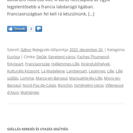
legjelentősebb a francia labdarúgó ligában.
Franciaországban fel kell rá készülnünk, […]
Tetszik
2
Szerző:
Gábor
Bejegyzés időpontja:
2022. december 20.
| Kategória:
Európa
| Címke:
Deûle
,
Egyetemi város
,
Faches-Thumesnil
,
folyópart
,
Franciaország
,
Hellemmes-Lille
,
Kirándulóhelyek
,
Kulturális központ
,
La Madeleine
,
Lambersart
,
Lezennes
,
Lille
,
Lille
szállás
,
Lomme
,
Marcq-en-Baroeul
,
Marquette-lès-Lille
,
Mons-en-
Baroeul
,
Nord-Pas-de-Calais
,
Ronchin
,
történelmi város
,
Villeneuve
d'Ascq
,
Wattignies
SZÁLLÁS KERESÉS ÉS UTAZÁS SEGÍTSÉG