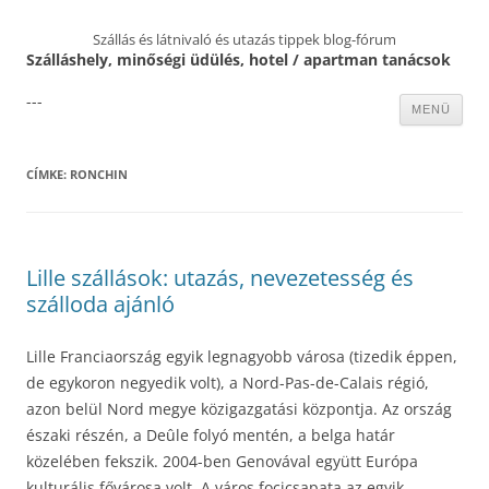
Szállás és látnivaló és utazás tippek blog-fórum
Szálláshely, minőségi üdülés, hotel / apartman tanácsok
---
Kilépés
MENÜ
a
tartalomba
CÍMKE:
RONCHIN
Lille szállások: utazás, nevezetesség és
szálloda ajánló
Lille Franciaország egyik legnagyobb városa (tizedik éppen,
de egykoron negyedik volt), a Nord-Pas-de-Calais régió,
azon belül Nord megye közigazgatási központja. Az ország
északi részén, a Deûle folyó mentén, a belga határ
közelében fekszik. 2004-ben Genovával együtt Európa
kulturális fővárosa volt. A város focicsapata az egyik