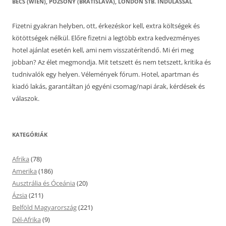
BÉCS (WIEN), POZSONY (BRATISLAVA), LONDON STB. INDULÁSSAL
Fizetni gyakran helyben, ott, érkezéskor kell, extra költségek és
kötöttségek nélkül. Előre fizetni a legtöbb extra kedvezményes
hotel ajánlat esetén kell, ami nem visszatérítendő. Mi éri meg
jobban? Az élet megmondja. Mit tetszett és nem tetszett, kritika és
tudnivalók egy helyen. Vélemények fórum. Hotel, apartman és
kiadó lakás, garantáltan jó egyéni csomag/napi árak, kérdések és
válaszok.
KATEGÓRIÁK
Afrika
(78)
Amerika
(186)
Ausztrália és Óceánia
(20)
Ázsia
(211)
Belföld Magyarország
(221)
Dél-Afrika
(9)