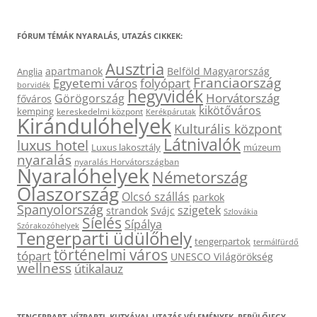
FÓRUM TÉMÁK NYARALÁS, UTAZÁS CIKKEK:
Ausztria
apartmanok
Belföld Magyarország
Anglia
Franciaország
Egyetemi város
folyópart
borvidék
hegyvidék
Horvátország
Görögország
főváros
kikötőváros
kemping
kereskedelmi központ
Kerékpárutak
Kirándulóhelyek
Kulturális központ
Látnivalók
luxus hotel
Luxus lakosztály
múzeum
nyaralás
nyaralás Horvátországban
Nyaralóhelyek
Németország
Olaszország
Olcsó szállás
parkok
Spanyolország
szigetek
strandok
Svájc
Szlovákia
Síelés
Sípálya
Szórakozóhelyek
Tengerparti üdülőhely
tengerpartok
termálfürdő
történelmi város
tópart
UNESCO Világörökség
wellness
útikalauz
TENGERPART, VÍZPARTI, KUTYÁVAL UTAZÁS VÉLEMÉNYEK, REPÜLŐJEGY