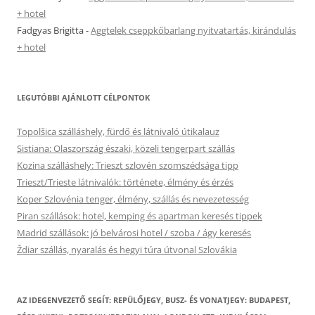
+ hotel
Fadgyas Brigitta
-
Aggtelek cseppkőbarlang nyitvatartás, kirándulás
+ hotel
LEGUTÓBBI AJÁNLOTT CÉLPONTOK
Topolšica szálláshely, fürdő és látnivaló útikalauz
Sistiana: Olaszország északi, közeli tengerpart szállás
Kozina szálláshely: Trieszt szlovén szomszédsága tipp
Trieszt/Trieste látnivalók: története, élmény és érzés
Koper Szlovénia tenger, élmény, szállás és nevezetesség
Piran szállások: hotel, kemping és apartman keresés tippek
Madrid szállások: jó belvárosi hotel / szoba / ágy keresés
Ždiar szállás, nyaralás és hegyi túra útvonal Szlovákia
AZ IDEGENVEZETŐ SEGÍT: REPÜLŐJEGY, BUSZ- ÉS VONATJEGY: BUDAPEST,