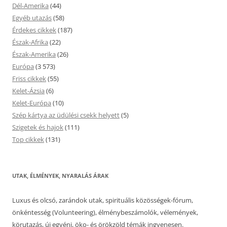
Dél-Amerika
(44)
Egyéb utazás
(58)
Érdekes cikkek
(187)
Észak-Afrika
(22)
Észak-Amerika
(26)
Európa
(3 573)
Friss cikkek
(55)
Kelet-Ázsia
(6)
Kelet-Európa
(10)
Szép kártya az üdülési csekk helyett
(5)
Szigetek és hajok
(111)
Top cikkek
(131)
UTAK, ÉLMÉNYEK, NYARALÁS ÁRAK
Luxus és olcsó, zarándok utak, spirituális közösségek-fórum,
önkéntesség (Volunteering), élménybeszámolók, vélemények,
körutazás, új egyéni, öko- és örökzöld témák ingyenesen.