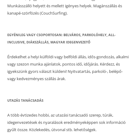
Munkásszálló helyett és mellett igényes helyek. Magánszállás és
kanapé-szörfözés (CouchSurfing).
EGYÉNILEG VAGY CSOPORTOSAN: BELVÁROS, PARKOLÓHELY, ALL-
INCLUSIVE, DIÁKSZÁLLÁS, MAGYAR IDEGENVEZETŐ
Érdekelhet a helyi külföldi vagy belföldi állás, idős-gondozás, alkalmi
vagy szezon munka ajánlatok, pontos idő, időjárás. Kérdezz, és
igyekszünk gyors választ küldeni! Nyitvatartás, parkoló-, belépő-
vagy kedvezményes szállás árak.
UTAZÁS TANÁCSADÁS
A több évtizedes hobbi, az utazási tanácsadó szerep, túrák,
idegenvezetések és nyaralások eredményeképpen sok információ
gyűlt össze. Közlekedés, útvonal stb. lehetőségek.