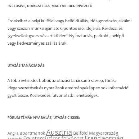
INCLUSIVE, DIÁKSZÁLLÁS, MAGYAR IDEGENVEZETŐ
Érdekelhet a helyi külföldi vagy belföldi állás, idős-gondozás, alkalmi
vagy szezon munka ajánlatok, pontos idő, időjárás. Kérdezz, és
igyekszünk gyors választ küldeni! Nyitvatartás, parkoló-, belépő-
vagy kedvezményes szállás árak.
UTAZÁS TANÁCSADÁS
A több évtizedes hobbi, az utazási tanácsadó szerep, túrák,
idegenvezetések és nyaralások eredményeképpen sok információ
gyűlt össze. Közlekedés, útvonal stb. lehetőségek.
FÓRUM TÉMÁK NYARALÁS, UTAZÁS CIKKEK:
Ausztria
apartmanok
Belföld Magyarország
Anglia
Franciaország
Egyetemi város
folyópart
borvidék