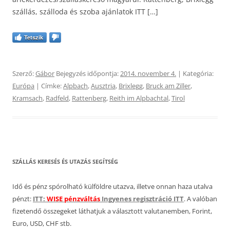
szállás, szálloda és szoba ajánlatok ITT […]
Tetszik
Szerző:
Gábor
Bejegyzés időpontja:
2014. november 4.
| Kategória:
Európa
| Címke:
Alpbach
,
Ausztria
,
Brixlegg
,
Bruck am Ziller
,
Kramsach
,
Radfeld
,
Rattenberg
,
Reith im Alpbachtal
,
Tirol
SZÁLLÁS KERESÉS ÉS UTAZÁS SEGÍTSÉG
Idő és pénz spórolható külföldre utazva, illetve onnan haza utalva
pénzt:
ITT:
WISE pénzváltás
Ingyenes regisztráció ITT
. A valóban
fizetendő összegeket láthatjuk a választott valutanemben, Forint,
Euro, USD, CHF stb.