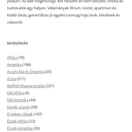
jobban? Az élet megmondja. Mit tetszett és nem tetszett, kritika és
tudnivalók egy helyen. Vélemények fórum. Hotel, apartman és
kiadó lakás, garantáltan jó egyéni csomag/napi árak, kérdések és
válaszok.
KATEGÓRIÁK
Afrika
(78)
Amerika
(186)
Ausztrália és Óceánia
(20)
Ázsia
(211)
Belföld Magyarország
(221)
Dél-Afrika
(9)
Dél-Amerika
(44)
Egyéb utazás
(58)
Érdekes cikkek
(187)
Észak-Afrika
(22)
Észak-Amerika
(26)