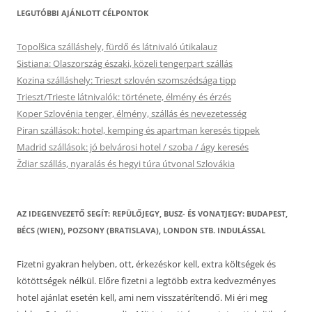
LEGUTÓBBI AJÁNLOTT CÉLPONTOK
Topolšica szálláshely, fürdő és látnivaló útikalauz
Sistiana: Olaszország északi, közeli tengerpart szállás
Kozina szálláshely: Trieszt szlovén szomszédsága tipp
Trieszt/Trieste látnivalók: története, élmény és érzés
Koper Szlovénia tenger, élmény, szállás és nevezetesség
Piran szállások: hotel, kemping és apartman keresés tippek
Madrid szállások: jó belvárosi hotel / szoba / ágy keresés
Ždiar szállás, nyaralás és hegyi túra útvonal Szlovákia
AZ IDEGENVEZETŐ SEGÍT: REPÜLŐJEGY, BUSZ- ÉS VONATJEGY: BUDAPEST,
BÉCS (WIEN), POZSONY (BRATISLAVA), LONDON STB. INDULÁSSAL
Fizetni gyakran helyben, ott, érkezéskor kell, extra költségek és
kötöttségek nélkül. Előre fizetni a legtöbb extra kedvezményes
hotel ajánlat esetén kell, ami nem visszatérítendő. Mi éri meg