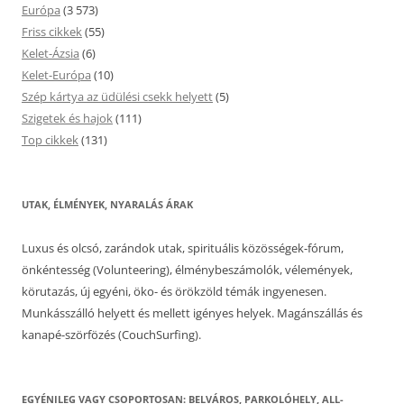
Európa
(3 573)
Friss cikkek
(55)
Kelet-Ázsia
(6)
Kelet-Európa
(10)
Szép kártya az üdülési csekk helyett
(5)
Szigetek és hajok
(111)
Top cikkek
(131)
UTAK, ÉLMÉNYEK, NYARALÁS ÁRAK
Luxus és olcsó, zarándok utak, spirituális közösségek-fórum,
önkéntesség (Volunteering), élménybeszámolók, vélemények,
körutazás, új egyéni, öko- és örökzöld témák ingyenesen.
Munkásszálló helyett és mellett igényes helyek. Magánszállás és
kanapé-szörfözés (CouchSurfing).
EGYÉNILEG VAGY CSOPORTOSAN: BELVÁROS, PARKOLÓHELY, ALL-