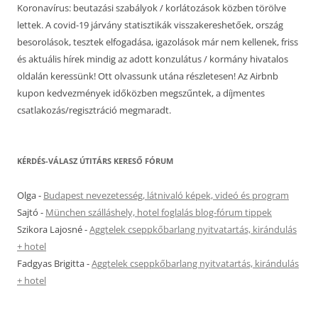
Koronavírus: beutazási szabályok / korlátozások közben törölve
lettek. A covid-19 járvány statisztikák visszakereshetőek, ország
besorolások, tesztek elfogadása, igazolások már nem kellenek, friss
és aktuális hírek mindig az adott konzulátus / kormány hivatalos
oldalán keressünk! Ott olvassunk utána részletesen! Az Airbnb
kupon kedvezmények időközben megszűntek, a díjmentes
csatlakozás/regisztráció megmaradt.
KÉRDÉS-VÁLASZ ÚTITÁRS KERESŐ FÓRUM
Olga
-
Budapest nevezetesség, látnivaló képek, videó és program
Sajtó
-
München szálláshely, hotel foglalás blog-fórum tippek
Szikora Lajosné
-
Aggtelek cseppkőbarlang nyitvatartás, kirándulás
+ hotel
Fadgyas Brigitta
-
Aggtelek cseppkőbarlang nyitvatartás, kirándulás
+ hotel