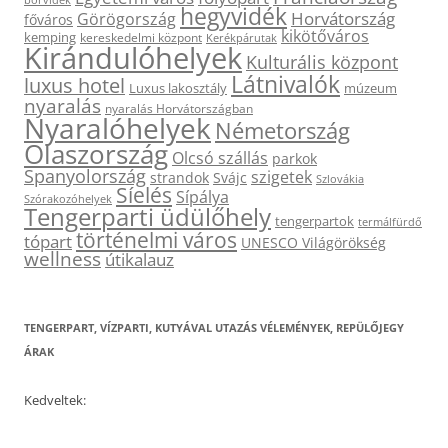
hegyvidék
Horvátország
Görögország
főváros
kikötőváros
kemping
kereskedelmi központ
Kerékpárutak
Kirándulóhelyek
Kulturális központ
Látnivalók
luxus hotel
Luxus lakosztály
múzeum
nyaralás
nyaralás Horvátországban
Nyaralóhelyek
Németország
Olaszország
Olcsó szállás
parkok
Spanyolország
szigetek
strandok
Svájc
Szlovákia
Síelés
Sípálya
Szórakozóhelyek
Tengerparti üdülőhely
tengerpartok
termálfürdő
történelmi város
tópart
UNESCO Világörökség
wellness
útikalauz
TENGERPART, VÍZPARTI, KUTYÁVAL UTAZÁS VÉLEMÉNYEK, REPÜLŐJEGY
ÁRAK
Kedveltek: