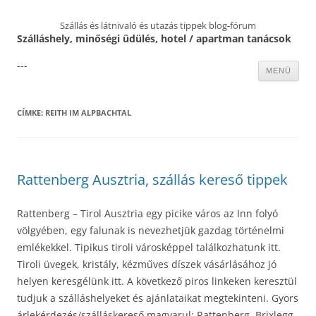
Szállás és látnivaló és utazás tippek blog-fórum
Szálláshely, minőségi üdülés, hotel / apartman tanácsok
---
Kilépés
MENÜ
a
tartalomba
CÍMKE:
REITH IM ALPBACHTAL
Rattenberg Ausztria, szállás kereső tippek
Rattenberg – Tirol Ausztria egy picike város az Inn folyó
völgyében, egy falunak is nevezhetjük gazdag történelmi
emlékekkel. Tipikus tiroli városképpel találkozhatunk itt.
Tiroli üvegek, kristály, kézműves díszek vásárlásához jó
helyen keresgélünk itt. A következő piros linkeken keresztül
tudjuk a szálláshelyeket és ajánlataikat megtekinteni. Gyors
árlekérdezés/szálláskereső magyarul: Rattenberg, Brixlegg