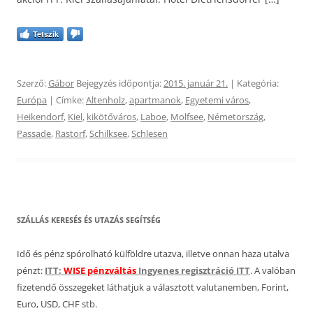
Tetszik
Szerző:
Gábor
Bejegyzés időpontja:
2015. január 21.
| Kategória:
Európa
| Címke:
Altenholz
,
apartmanok
,
Egyetemi város
,
Heikendorf
,
Kiel
,
kikötőváros
,
Laboe
,
Molfsee
,
Németország
,
Passade
,
Rastorf
,
Schilksee
,
Schlesen
SZÁLLÁS KERESÉS ÉS UTAZÁS SEGÍTSÉG
Idő és pénz spórolható külföldre utazva, illetve onnan haza utalva
pénzt:
ITT:
WISE pénzváltás
Ingyenes regisztráció ITT
. A valóban
fizetendő összegeket láthatjuk a választott valutanemben, Forint,
Euro, USD, CHF stb.