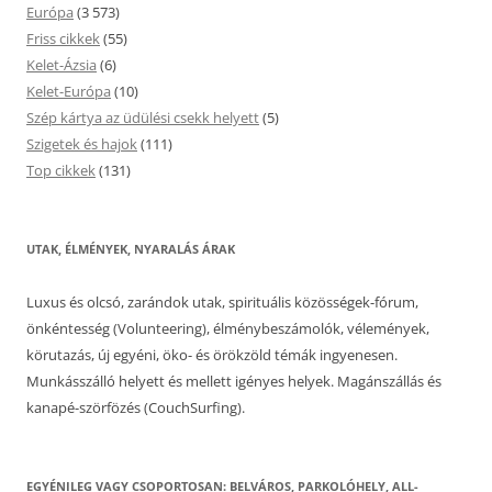
Európa
(3 573)
Friss cikkek
(55)
Kelet-Ázsia
(6)
Kelet-Európa
(10)
Szép kártya az üdülési csekk helyett
(5)
Szigetek és hajok
(111)
Top cikkek
(131)
UTAK, ÉLMÉNYEK, NYARALÁS ÁRAK
Luxus és olcsó, zarándok utak, spirituális közösségek-fórum,
önkéntesség (Volunteering), élménybeszámolók, vélemények,
körutazás, új egyéni, öko- és örökzöld témák ingyenesen.
Munkásszálló helyett és mellett igényes helyek. Magánszállás és
kanapé-szörfözés (CouchSurfing).
EGYÉNILEG VAGY CSOPORTOSAN: BELVÁROS, PARKOLÓHELY, ALL-