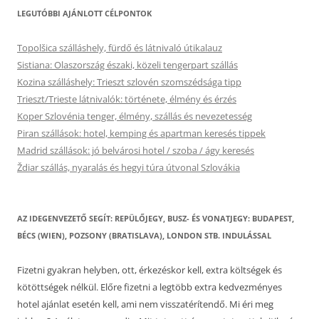
LEGUTÓBBI AJÁNLOTT CÉLPONTOK
Topolšica szálláshely, fürdő és látnivaló útikalauz
Sistiana: Olaszország északi, közeli tengerpart szállás
Kozina szálláshely: Trieszt szlovén szomszédsága tipp
Trieszt/Trieste látnivalók: története, élmény és érzés
Koper Szlovénia tenger, élmény, szállás és nevezetesség
Piran szállások: hotel, kemping és apartman keresés tippek
Madrid szállások: jó belvárosi hotel / szoba / ágy keresés
Ždiar szállás, nyaralás és hegyi túra útvonal Szlovákia
AZ IDEGENVEZETŐ SEGÍT: REPÜLŐJEGY, BUSZ- ÉS VONATJEGY: BUDAPEST,
BÉCS (WIEN), POZSONY (BRATISLAVA), LONDON STB. INDULÁSSAL
Fizetni gyakran helyben, ott, érkezéskor kell, extra költségek és
kötöttségek nélkül. Előre fizetni a legtöbb extra kedvezményes
hotel ajánlat esetén kell, ami nem visszatérítendő. Mi éri meg