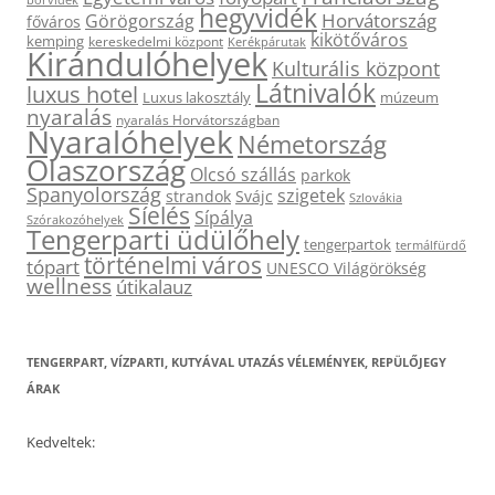
hegyvidék
Horvátország
Görögország
főváros
kikötőváros
kemping
kereskedelmi központ
Kerékpárutak
Kirándulóhelyek
Kulturális központ
Látnivalók
luxus hotel
Luxus lakosztály
múzeum
nyaralás
nyaralás Horvátországban
Nyaralóhelyek
Németország
Olaszország
Olcsó szállás
parkok
Spanyolország
szigetek
strandok
Svájc
Szlovákia
Síelés
Sípálya
Szórakozóhelyek
Tengerparti üdülőhely
tengerpartok
termálfürdő
történelmi város
tópart
UNESCO Világörökség
wellness
útikalauz
TENGERPART, VÍZPARTI, KUTYÁVAL UTAZÁS VÉLEMÉNYEK, REPÜLŐJEGY
ÁRAK
Kedveltek: