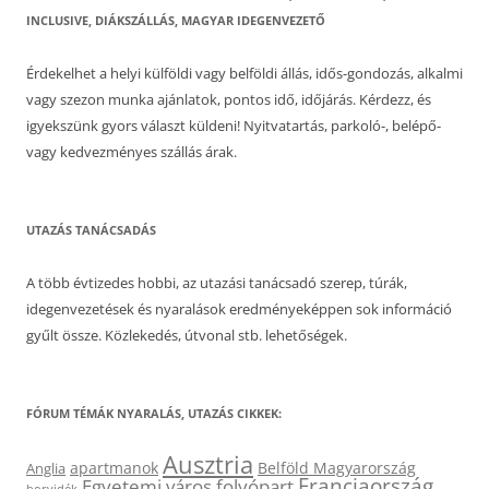
INCLUSIVE, DIÁKSZÁLLÁS, MAGYAR IDEGENVEZETŐ
Érdekelhet a helyi külföldi vagy belföldi állás, idős-gondozás, alkalmi
vagy szezon munka ajánlatok, pontos idő, időjárás. Kérdezz, és
igyekszünk gyors választ küldeni! Nyitvatartás, parkoló-, belépő-
vagy kedvezményes szállás árak.
UTAZÁS TANÁCSADÁS
A több évtizedes hobbi, az utazási tanácsadó szerep, túrák,
idegenvezetések és nyaralások eredményeképpen sok információ
gyűlt össze. Közlekedés, útvonal stb. lehetőségek.
FÓRUM TÉMÁK NYARALÁS, UTAZÁS CIKKEK:
Ausztria
apartmanok
Belföld Magyarország
Anglia
Franciaország
Egyetemi város
folyópart
borvidék