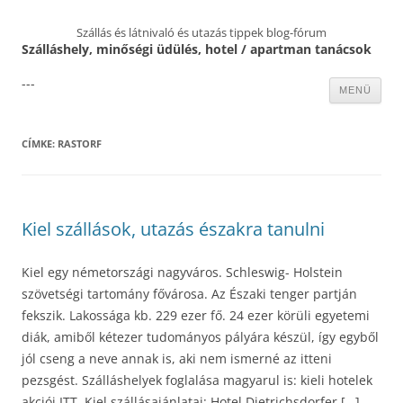
Szállás és látnivaló és utazás tippek blog-fórum
Szálláshely, minőségi üdülés, hotel / apartman tanácsok
---
Kilépés
MENÜ
a
tartalomba
CÍMKE:
RASTORF
Kiel szállások, utazás északra tanulni
Kiel egy németországi nagyváros. Schleswig- Holstein
szövetségi tartomány fővárosa. Az Északi tenger partján
fekszik. Lakossága kb. 229 ezer fő. 24 ezer körüli egyetemi
diák, amiből kétezer tudományos pályára készül, így egyből
jól cseng a neve annak is, aki nem ismerné az itteni
pezsgést. Szálláshelyek foglalása magyarul is: kieli hotelek
akciói ITT. Kiel szállásajánlatai: Hotel Dietrichsdorfer […]