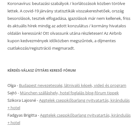
Koronavírus: beutazási szabályok / korlátozások közben törölve
lettek. A covid-19 járvány statisztikák visszakereshetőek, ország
besorolások, tesztek elfogadása, igazolások már nem kellenek, friss
és aktuális hírek mindig az adott konzulátus / kormány hivatalos
oldalán keressünk! Ott olvassunk utána részletesen! Az Airbnb
kupon kedvezmények időközben megszűntek, a díjmentes
csatlakozás/regisztráció megmaradt.
KÉRDÉS-VÁLASZ ÚTITÁRS KERESŐ FÓRUM
Olga
-
Budapest nevezetesség, látnivaló képek, videó és program
Sajtó
-
München szálláshely, hotel foglalás blog-fórum tippek
Szikora Lajosné
-
Aggtelek cseppkőbarlang nyitvatartás, kirándulás
+ hotel
Fadgyas Brigitta
-
Aggtelek cseppkőbarlang nyitvatartás, kirándulás
+ hotel