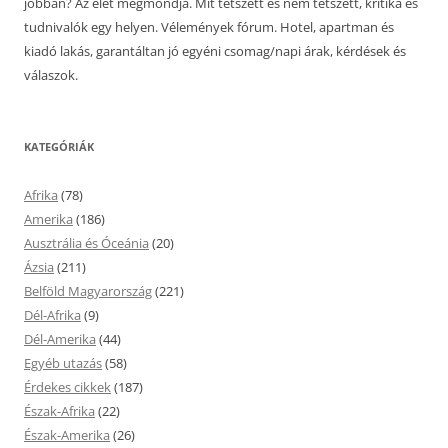
jobban? Az élet megmondja. Mit tetszett és nem tetszett, kritika és
tudnivalók egy helyen. Vélemények fórum. Hotel, apartman és
kiadó lakás, garantáltan jó egyéni csomag/napi árak, kérdések és
válaszok.
KATEGÓRIÁK
Afrika
(78)
Amerika
(186)
Ausztrália és Óceánia
(20)
Ázsia
(211)
Belföld Magyarország
(221)
Dél-Afrika
(9)
Dél-Amerika
(44)
Egyéb utazás
(58)
Érdekes cikkek
(187)
Észak-Afrika
(22)
Észak-Amerika
(26)