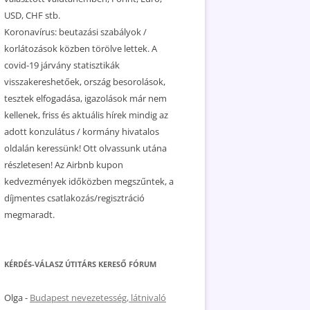
USD, CHF stb.
Koronavírus: beutazási szabályok /
korlátozások közben törölve lettek. A
covid-19 járvány statisztikák
visszakereshetőek, ország besorolások,
tesztek elfogadása, igazolások már nem
kellenek, friss és aktuális hírek mindig az
adott konzulátus / kormány hivatalos
oldalán keressünk! Ott olvassunk utána
részletesen! Az Airbnb kupon
kedvezmények időközben megszűntek, a
díjmentes csatlakozás/regisztráció
megmaradt.
KÉRDÉS-VÁLASZ ÚTITÁRS KERESŐ FÓRUM
Olga
-
Budapest nevezetesség, látnivaló