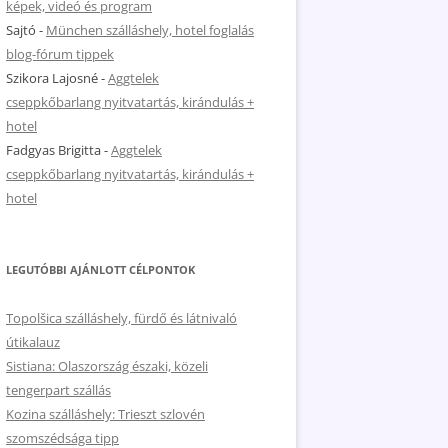
képek, videó és program
Sajtó
-
München szálláshely, hotel foglalás
blog-fórum tippek
Szikora Lajosné
-
Aggtelek
cseppkőbarlang nyitvatartás, kirándulás +
hotel
Fadgyas Brigitta
-
Aggtelek
cseppkőbarlang nyitvatartás, kirándulás +
hotel
LEGUTÓBBI AJÁNLOTT CÉLPONTOK
Topolšica szálláshely, fürdő és látnivaló
útikalauz
Sistiana: Olaszország északi, közeli
tengerpart szállás
Kozina szálláshely: Trieszt szlovén
szomszédsága tipp