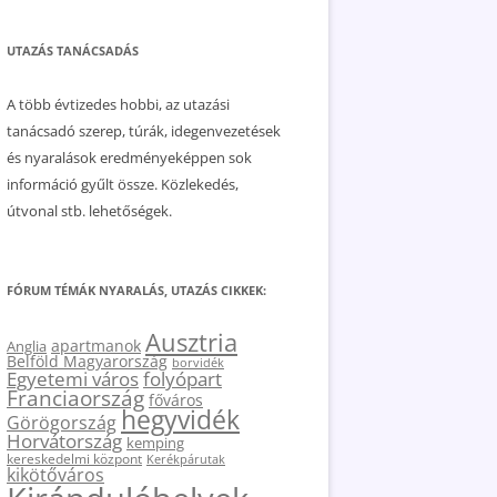
UTAZÁS TANÁCSADÁS
A több évtizedes hobbi, az utazási
tanácsadó szerep, túrák, idegenvezetések
és nyaralások eredményeképpen sok
információ gyűlt össze. Közlekedés,
útvonal stb. lehetőségek.
FÓRUM TÉMÁK NYARALÁS, UTAZÁS CIKKEK:
Ausztria
apartmanok
Anglia
Belföld Magyarország
borvidék
Egyetemi város
folyópart
Franciaország
főváros
hegyvidék
Görögország
Horvátország
kemping
kereskedelmi központ
Kerékpárutak
kikötőváros