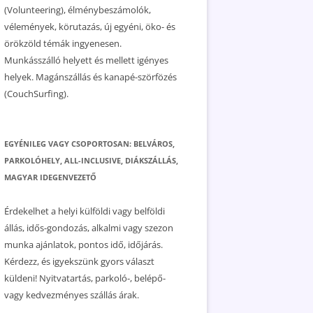
(Volunteering), élménybeszámolók,
vélemények, körutazás, új egyéni, öko- és
örökzöld témák ingyenesen.
Munkásszálló helyett és mellett igényes
helyek. Magánszállás és kanapé-szörfözés
(CouchSurfing).
EGYÉNILEG VAGY CSOPORTOSAN: BELVÁROS,
PARKOLÓHELY, ALL-INCLUSIVE, DIÁKSZÁLLÁS,
MAGYAR IDEGENVEZETŐ
Érdekelhet a helyi külföldi vagy belföldi
állás, idős-gondozás, alkalmi vagy szezon
munka ajánlatok, pontos idő, időjárás.
Kérdezz, és igyekszünk gyors választ
küldeni! Nyitvatartás, parkoló-, belépő-
vagy kedvezményes szállás árak.