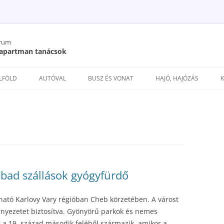
órum
/ apartman tanácsok
Kilépés
a
ELFÖLD
AUTÓVAL
BUSZ ÉS VONAT
HAJÓ, HAJÓZÁS
tartalomba
bad szállások gyógyfürdő
ató Karlovy Vary régióban Cheb körzetében. A várost
rnyezetet biztosítva. Gyönyörű parkok és nemes
t a 19. század második feléből származik, amikor a