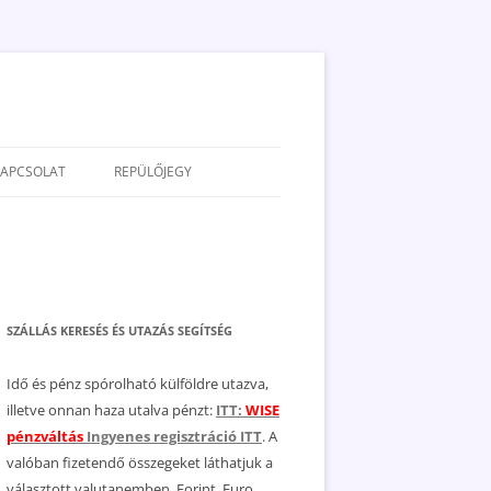
KAPCSOLAT
REPÜLŐJEGY
ADATVÉDELEM
JOGNYILATKOZAT
MÉDIAAJÁNLAT
SZÁLLÁS KERESÉS ÉS UTAZÁS SEGÍTSÉG
Idő és pénz spórolható külföldre utazva,
illetve onnan haza utalva pénzt:
ITT:
WISE
pénzváltás
Ingyenes regisztráció ITT
. A
valóban fizetendő összegeket láthatjuk a
választott valutanemben, Forint, Euro,