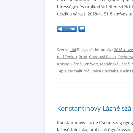
hírességek és uralkodók felfedezték it
teszik a várost. 2018-ra 51.8 km²–es te
Tetszik
Szerző:
tibi
Bejegyzés időpontja:
2018. nov
nad Teplou
,
Bród
,
Chodová Planá
,
Csehors
Krásno
,
Lázně Kynžvart
,
Mariánské Lázně
,
Tepla
,
termálfürdő
,
Velká Hleďsebe
,
wellne
Konstantinovy Lázně szál
Konstantinovy ​​Lázně Csehország nyug
lakosú falucska, ami csak úgy árassza