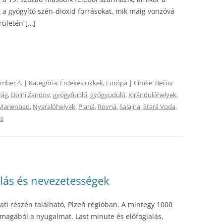
t a gyógyító szén-dioxid forrásokat, mik máig vonzóvá
rületén […]
ember 4.
| Kategória:
Érdekes cikkek
,
Európa
| Címke:
Bečov
zág
,
Dolní Žandov
,
gyógyfürdő
,
gyógyüdülő
,
Kirándulóhelyek
,
Marienbad
,
Nyaralóhelyek
,
Planá
,
Rovná
,
Salajna
,
Stará Voda
,
ss
lás és nevezetességek
ati részén található, Plzeň régióban. A mintegy 1000
 magából a nyugalmat. Last minute és előfoglalás,