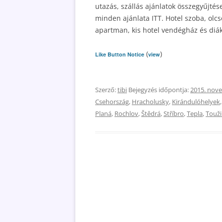
utazás, szállás ajánlatok összegyűjté
minden ajánlata ITT. Hotel szoba, olc
apartman, kis hotel vendégház és diák
(
)
Like Button Notice
view
Szerző:
tibi
Bejegyzés időpontja:
2015. nov
Csehország
,
Hracholusky
,
Kirándulóhelyek
Planá
,
Rochlov
,
Štědrá
,
Stříbro
,
Tepla
,
Touž