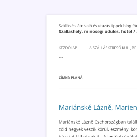
Szállás és látnivaló és utazás tippek blog-f
Szálláshely, minőségi üdülés, hotel 
KEZDŐLAP
A SZÁLLÁSKERESŐ KÜL-, B
---
SAN MARINO SZÁLLÁSOK ÉS
UTAZÁS OLCSÓBBAN 2018
CÍMKE:
PLANÁ
Mariánské Lázně, Marien
Mariánské Lázně Csehországban találh
zöld hegyek veszik körül, eszményi kö
házakat láthatunk itt. A legtöbb épüle