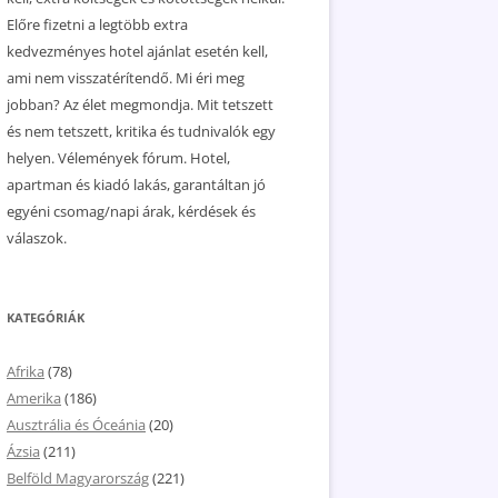
Előre fizetni a legtöbb extra
kedvezményes hotel ajánlat esetén kell,
ami nem visszatérítendő. Mi éri meg
jobban? Az élet megmondja. Mit tetszett
és nem tetszett, kritika és tudnivalók egy
helyen. Vélemények fórum. Hotel,
apartman és kiadó lakás, garantáltan jó
egyéni csomag/napi árak, kérdések és
válaszok.
KATEGÓRIÁK
Afrika
(78)
Amerika
(186)
Ausztrália és Óceánia
(20)
Ázsia
(211)
Belföld Magyarország
(221)