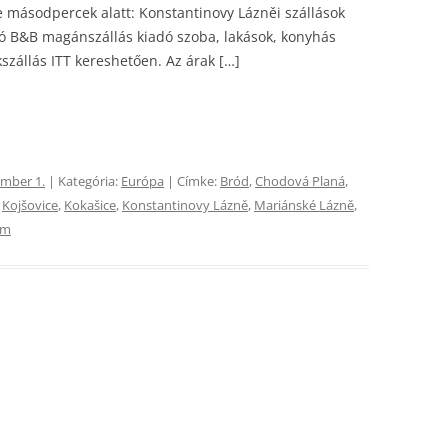
se másodpercek alatt: Konstantinovy Lázněi szállások
só B&B magánszállás kiadó szoba, lakások, konyhás
szállás ITT kereshetően. Az árak […]
ember 1.
| Kategória:
Európa
| Címke:
Bród
,
Chodová Planá
,
,
Kojšovice
,
Kokašice
,
Konstantinovy ​​Lázně
,
Mariánské Lázně
,
im