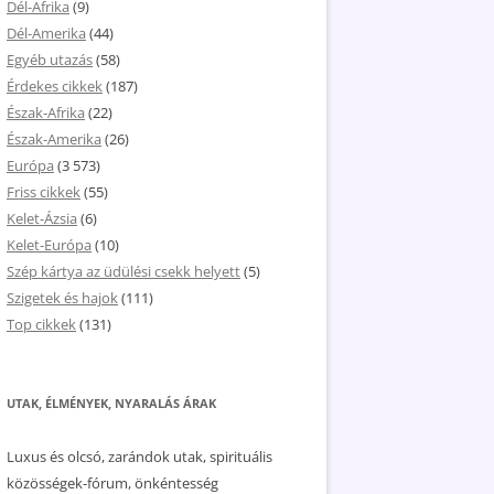
Dél-Afrika
(9)
Dél-Amerika
(44)
Egyéb utazás
(58)
Érdekes cikkek
(187)
Észak-Afrika
(22)
Észak-Amerika
(26)
Európa
(3 573)
Friss cikkek
(55)
Kelet-Ázsia
(6)
Kelet-Európa
(10)
Szép kártya az üdülési csekk helyett
(5)
Szigetek és hajok
(111)
Top cikkek
(131)
UTAK, ÉLMÉNYEK, NYARALÁS ÁRAK
Luxus és olcsó, zarándok utak, spirituális
közösségek-fórum, önkéntesség