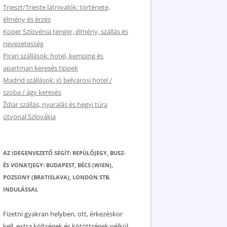
Trieszt/Trieste látnivalók: története,
élmény és érzés
Koper Szlovénia tenger, élmény, szállás és
nevezetesség
Piran szállások: hotel, kemping és
apartman keresés tippek
Madrid szállások: jó belvárosi hotel /
szoba / ágy keresés
Ždiar szállás, nyaralás és hegyi túra
útvonal Szlovákia
AZ IDEGENVEZETŐ SEGÍT: REPÜLŐJEGY, BUSZ-
ÉS VONATJEGY: BUDAPEST, BÉCS (WIEN),
POZSONY (BRATISLAVA), LONDON STB.
INDULÁSSAL
Fizetni gyakran helyben, ott, érkezéskor
kell, extra költségek és kötöttségek nélkül.