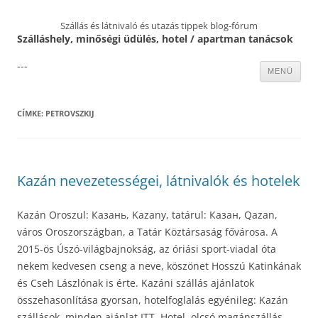
Szállás és látnivaló és utazás tippek blog-fórum
Szálláshely, minőségi üdülés, hotel / apartman tanácsok
---
Kilépés
MENÜ
a
tartalomba
CÍMKE:
PETROVSZKIJ
Kazán nevezetességei, látnivalók és hotelek
Kazán Oroszul: Казань, Kazany, tatárul: Казан, Qazan,
város Oroszországban, a Tatár Köztársaság fővárosa. A
2015-ös Úszó-világbajnokság, az óriási sport-viadal óta
nekem kedvesen cseng a neve, köszönet Hosszú Katinkának
és Cseh Lászlónak is érte. Kazáni szállás ajánlatok
összehasonlítása gyorsan, hotelfoglalás egyénileg: Kazán
szállások, minden ajánlat ITT. Hotel, olcsó magánszállás