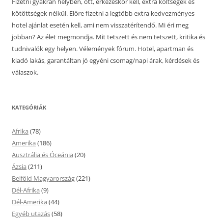
Fizetni gyakran helyben, ott, érkezéskor kell, extra költségek és
kötöttségek nélkül. Előre fizetni a legtöbb extra kedvezményes
hotel ajánlat esetén kell, ami nem visszatérítendő. Mi éri meg
jobban? Az élet megmondja. Mit tetszett és nem tetszett, kritika és
tudnivalók egy helyen. Vélemények fórum. Hotel, apartman és
kiadó lakás, garantáltan jó egyéni csomag/napi árak, kérdések és
válaszok.
KATEGÓRIÁK
Afrika
(78)
Amerika
(186)
Ausztrália és Óceánia
(20)
Ázsia
(211)
Belföld Magyarország
(221)
Dél-Afrika
(9)
Dél-Amerika
(44)
Egyéb utazás
(58)