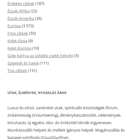
Érdekes cikkek
(187)
Észak-Afrika
(22)
Észak-Amerika
(26)
Európa
(3 573)
Friss cikkek
(55)
Kelet-Ázsia
(6)
Kelet-Európa
(10)
Szép kártya az üdülési csekk helyett
(5)
Szigetek és hajok
(111)
Top cikkek
(131)
UTAK, ÉLMÉNYEK, NYARALÁS ÁRAK
Luxus és olcsó, zarándok utak, spirituális közösségek-fórum,
önkéntesség (Volunteering), élménybeszámolók, vélemények,
körutazás, új egyéni, öko- és örökzöld témák ingyenesen.
Munkásszálló helyett és mellett igényes helyek. Magánszállás és
kanapé-szörfözés (CouchSurfing).