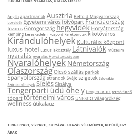
FÓRUM TÉMÁK NYARALÁS, UTAZÁS CIKKEK:
Ausztria
apartmanok
Belföld Magyarország
Anglia
Franciaország
Egyetemi város
folyópart
borvidék
hegyvidék
Horvátország
Görögország
főváros
kikötőváros
kemping
kereskedelmi központ
Kerékpárutak
Kirándulóhelyek
Kulturális központ
Látnivalók
luxus hotel
Luxus lakosztály
múzeum
nyaralás
nyaralás Horvátországban
Nyaralóhelyek
Németország
Olaszország
Olcsó szállás
parkok
Spanyolország
szigetek
strandok
Svájc
Szlovákia
Síelés
Sípálya
Szórakozóhelyek
Tengerparti üdülőhely
tengerpartok
termálfürdő
történelmi város
tópart
UNESCO Világörökség
wellness
útikalauz
TENGERPART, VÍZPARTI, KUTYÁVAL UTAZÁS VÉLEMÉNYEK, REPÜLŐJEGY
ÁRAK