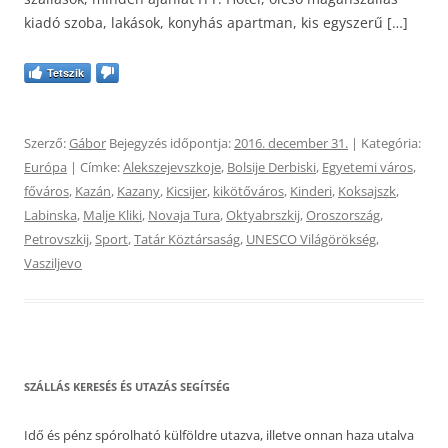
kiadó szoba, lakások, konyhás apartman, kis egyszerű […]
Tetszik
Szerző:
Gábor
Bejegyzés időpontja:
2016. december 31.
| Kategória:
Európa
| Címke:
Alekszejevszkoje
,
Bolsije Derbiski
,
Egyetemi város
,
főváros
,
Kazán
,
Kazany
,
Kicsijer
,
kikötőváros
,
Kinderi
,
Koksajszk
,
Labinska
,
Malje Kliki
,
Novaja Tura
,
Oktyabrszkij
,
Oroszország
,
Petrovszkij
,
Sport
,
Tatár Köztársaság
,
UNESCO Világörökség
,
Vasziljevo
SZÁLLÁS KERESÉS ÉS UTAZÁS SEGÍTSÉG
Idő és pénz spórolható külföldre utazva, illetve onnan haza utalva