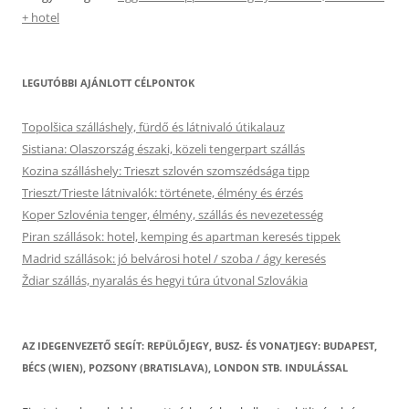
+ hotel
LEGUTÓBBI AJÁNLOTT CÉLPONTOK
Topolšica szálláshely, fürdő és látnivaló útikalauz
Sistiana: Olaszország északi, közeli tengerpart szállás
Kozina szálláshely: Trieszt szlovén szomszédsága tipp
Trieszt/Trieste látnivalók: története, élmény és érzés
Koper Szlovénia tenger, élmény, szállás és nevezetesség
Piran szállások: hotel, kemping és apartman keresés tippek
Madrid szállások: jó belvárosi hotel / szoba / ágy keresés
Ždiar szállás, nyaralás és hegyi túra útvonal Szlovákia
AZ IDEGENVEZETŐ SEGÍT: REPÜLŐJEGY, BUSZ- ÉS VONATJEGY: BUDAPEST,
BÉCS (WIEN), POZSONY (BRATISLAVA), LONDON STB. INDULÁSSAL