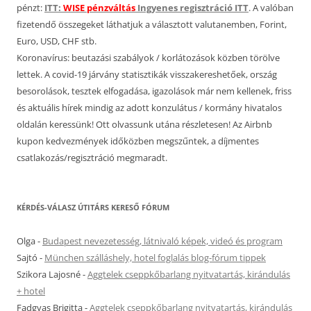
pénzt:
ITT:
WISE pénzváltás
Ingyenes regisztráció ITT
. A valóban
fizetendő összegeket láthatjuk a választott valutanemben, Forint,
Euro, USD, CHF stb.
Koronavírus: beutazási szabályok / korlátozások közben törölve
lettek. A covid-19 járvány statisztikák visszakereshetőek, ország
besorolások, tesztek elfogadása, igazolások már nem kellenek, friss
és aktuális hírek mindig az adott konzulátus / kormány hivatalos
oldalán keressünk! Ott olvassunk utána részletesen! Az Airbnb
kupon kedvezmények időközben megszűntek, a díjmentes
csatlakozás/regisztráció megmaradt.
KÉRDÉS-VÁLASZ ÚTITÁRS KERESŐ FÓRUM
Olga
-
Budapest nevezetesség, látnivaló képek, videó és program
Sajtó
-
München szálláshely, hotel foglalás blog-fórum tippek
Szikora Lajosné
-
Aggtelek cseppkőbarlang nyitvatartás, kirándulás
+ hotel
Fadgyas Brigitta
-
Aggtelek cseppkőbarlang nyitvatartás, kirándulás