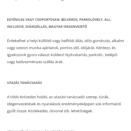
EGYÉNILEG VAGY CSOPORTOSAN: BELVÁROS, PARKOLÓHELY, ALL-
INCLUSIVE, DIÁKSZÁLLÁS, MAGYAR IDEGENVEZETŐ
Érdekelhet a helyi külföldi vagy belföldi állás, idős-gondozás, alkalmi
vagy szezon munka ajánlatok, pontos idő, időjárás. Kérdezz, és
igyekszünk gyors választ küldeni! Nyitvatartás, parkoló-, belépő-
vagy kedvezményes szállás árak.
UTAZÁS TANÁCSADÁS
A több évtizedes hobbi, az utazási tanácsadó szerep, túrák,
idegenvezetések és nyaralások eredményeképpen sok információ
gyűlt össze. Közlekedés, útvonal stb. lehetőségek.