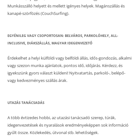
Munkásszálló helyett és mellett igényes helyek. Magánszállás és
kanapé-szörfözés (CouchSurfing).
EGYÉNILEG VAGY CSOPORTOSAN: BELVÁROS, PARKOLÓHELY, ALL-
INCLUSIVE, DIÁKSZÁLLÁS, MAGYAR IDEGENVEZETŐ
Érdekelhet a helyi külföldi vagy belföldi állás, idős-gondozás, alkalmi
vagy szezon munka ajánlatok, pontos idő, időjárás. Kérdezz, és
igyekszünk gyors választ küldeni! Nyitvatartás, parkoló-, belépő-
vagy kedvezményes szállás árak.
UTAZÁS TANÁCSADÁS
A több évtizedes hobbi, az utazási tanácsadó szerep, túrák,
idegenvezetések és nyaralások eredményeképpen sok információ
gyűlt össze. Közlekedés, útvonal stb. lehetőségek.