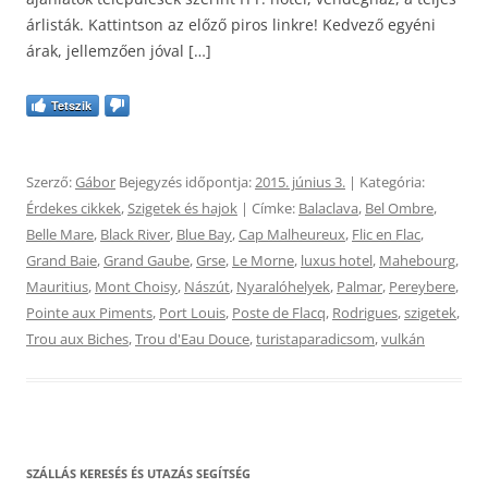
árlisták. Kattintson az előző piros linkre! Kedvező egyéni
árak, jellemzően jóval […]
Tetszik
Szerző:
Gábor
Bejegyzés időpontja:
2015. június 3.
| Kategória:
Érdekes cikkek
,
Szigetek és hajok
| Címke:
Balaclava
,
Bel Ombre
,
Belle Mare
,
Black River
,
Blue Bay
,
Cap Malheureux
,
Flic en Flac
,
Grand Baie
,
Grand Gaube
,
Grse
,
Le Morne
,
luxus hotel
,
Mahebourg
,
Mauritius
,
Mont Choisy
,
Nászút
,
Nyaralóhelyek
,
Palmar
,
Pereybere
,
Pointe aux Piments
,
Port Louis
,
Poste de Flacq
,
Rodrigues
,
szigetek
,
Trou aux Biches
,
Trou d'Eau Douce
,
turistaparadicsom
,
vulkán
SZÁLLÁS KERESÉS ÉS UTAZÁS SEGÍTSÉG