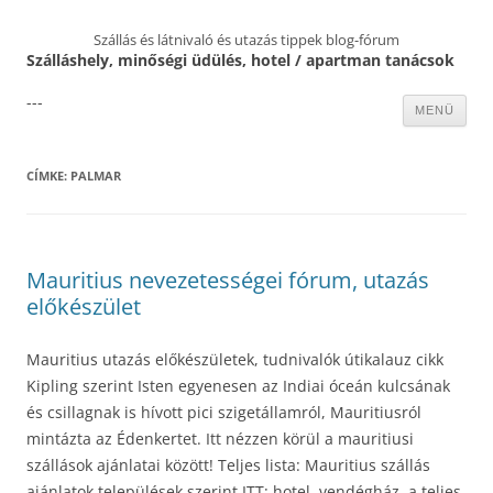
Szállás és látnivaló és utazás tippek blog-fórum
Szálláshely, minőségi üdülés, hotel / apartman tanácsok
---
Kilépés
MENÜ
a
tartalomba
CÍMKE:
PALMAR
Mauritius nevezetességei fórum, utazás
előkészület
Mauritius utazás előkészületek, tudnivalók útikalauz cikk
Kipling szerint Isten egyenesen az Indiai óceán kulcsának
és csillagnak is hívott pici szigetállamról, Mauritiusról
mintázta az Édenkertet. Itt nézzen körül a mauritiusi
szállások ajánlatai között! Teljes lista: Mauritius szállás
ajánlatok települések szerint ITT: hotel, vendégház, a teljes