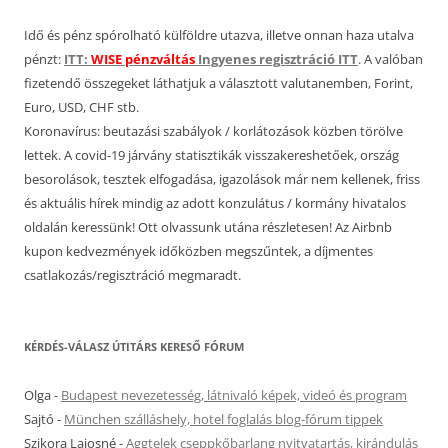
Idő és pénz spórolható külföldre utazva, illetve onnan haza utalva
pénzt:
ITT:
WISE pénzváltás
Ingyenes regisztráció ITT
. A valóban
fizetendő összegeket láthatjuk a választott valutanemben, Forint,
Euro, USD, CHF stb.
Koronavírus: beutazási szabályok / korlátozások közben törölve
lettek. A covid-19 járvány statisztikák visszakereshetőek, ország
besorolások, tesztek elfogadása, igazolások már nem kellenek, friss
és aktuális hírek mindig az adott konzulátus / kormány hivatalos
oldalán keressünk! Ott olvassunk utána részletesen! Az Airbnb
kupon kedvezmények időközben megszűntek, a díjmentes
csatlakozás/regisztráció megmaradt.
KÉRDÉS-VÁLASZ ÚTITÁRS KERESŐ FÓRUM
Olga
-
Budapest nevezetesség, látnivaló képek, videó és program
Sajtó
-
München szálláshely, hotel foglalás blog-fórum tippek
Szikora Lajosné
-
Aggtelek cseppkőbarlang nyitvatartás, kirándulás