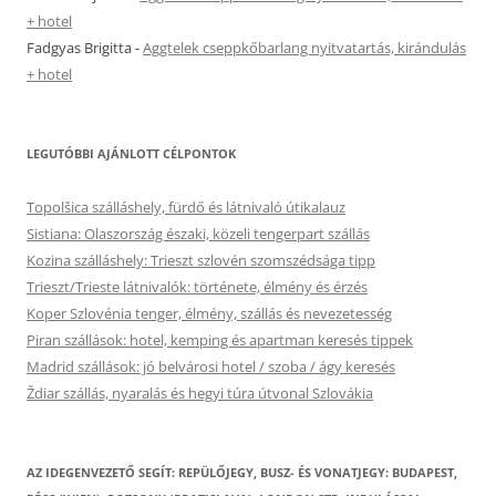
+ hotel
Fadgyas Brigitta
-
Aggtelek cseppkőbarlang nyitvatartás, kirándulás
+ hotel
LEGUTÓBBI AJÁNLOTT CÉLPONTOK
Topolšica szálláshely, fürdő és látnivaló útikalauz
Sistiana: Olaszország északi, közeli tengerpart szállás
Kozina szálláshely: Trieszt szlovén szomszédsága tipp
Trieszt/Trieste látnivalók: története, élmény és érzés
Koper Szlovénia tenger, élmény, szállás és nevezetesség
Piran szállások: hotel, kemping és apartman keresés tippek
Madrid szállások: jó belvárosi hotel / szoba / ágy keresés
Ždiar szállás, nyaralás és hegyi túra útvonal Szlovákia
AZ IDEGENVEZETŐ SEGÍT: REPÜLŐJEGY, BUSZ- ÉS VONATJEGY: BUDAPEST,