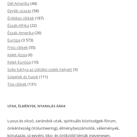
Dél-Amerika
(44)
Egyéb utazás
(58)
Érdekes cikkek
(187)
Észak-Afrika
(22)
Észak-Amerika
(26)
Európa
(3 573)
Friss cikkek
(55)
Kelet-Ázsia
(6)
Kelet-Európa
(10)
Szép kártya az üdülési csekk helyett
(5)
Szigetek és hajok
(111)
Top cikkek
(131)
UTAK, ÉLMÉNYEK, NYARALÁS ÁRAK
Luxus és olcsó, zarándok utak, spirituális közösségek-fórum,
önkéntesség (Volunteering), élménybeszámolók, vélemények,
körutazás, új egyéni, öko- és örökzöld témák ingyenesen.