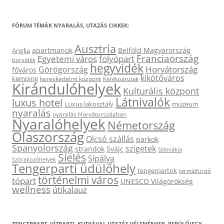
FÓRUM TÉMÁK NYARALÁS, UTAZÁS CIKKEK:
Ausztria
apartmanok
Belföld Magyarország
Anglia
Franciaország
Egyetemi város
folyópart
borvidék
hegyvidék
Horvátország
Görögország
főváros
kikötőváros
kemping
kereskedelmi központ
Kerékpárutak
Kirándulóhelyek
Kulturális központ
Látnivalók
luxus hotel
Luxus lakosztály
múzeum
nyaralás
nyaralás Horvátországban
Nyaralóhelyek
Németország
Olaszország
Olcsó szállás
parkok
Spanyolország
szigetek
strandok
Svájc
Szlovákia
Síelés
Sípálya
Szórakozóhelyek
Tengerparti üdülőhely
tengerpartok
termálfürdő
történelmi város
tópart
UNESCO Világörökség
wellness
útikalauz
TENGERPART, VÍZPARTI, KUTYÁVAL UTAZÁS VÉLEMÉNYEK, REPÜLŐJEGY