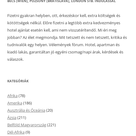
BÉCS (WIEN), POZSONY (BRATISLAVA), LONDON STB. INDULÁSSAL
Fizetni gyakran helyben, ott, érkezéskor kell, extra költségek és
kötöttségek nélkül. Előre fizetni a legtöbb extra kedvezményes
hotel ajánlat esetén kell, ami nem visszatérítendő. Mi éri meg
jobban? Az élet megmondja. Mit tetszett és nem tetszett, kritika és
tudnivalók egy helyen. Vélemények fórum. Hotel, apartman és
kiadó lakás, garantáltan jó egyéni csomag/napi árak, kérdések és
válaszok.
KATEGÓRIÁK
Afrika
(78)
Amerika
(186)
Ausztrália és Óceánia
(20)
Ázsia
(211)
Belföld Magyarország
(221)
Dél-Afrika
(9)