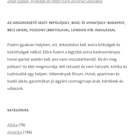
Ždiar szállás, nyaralás és hegyi túra útvonal Szlovákia
AZ IDEGENVEZETŐ SEGÍT: REPÜLŐJEGY, BUSZ- ÉS VONATJEGY: BUDAPEST,
BÉCS (WIEN), POZSONY (BRATISLAVA), LONDON STB. INDULÁSSAL
Fizetni gyakran helyben, ott, érkezéskor kell, extra költségek és
kötöttségek nélkül. Előre fizetni a legtöbb extra kedvezményes
hotel ajánlat esetén kell, ami nem visszatérítendő. Mi éri meg
jobban? Az élet megmondja. Mit tetszett és nem tetszett, kritika és
tudnivalók egy helyen. Vélemények fórum. Hotel, apartman és
kiadó lakás, garantáltan jó egyéni csomag/napi árak, kérdések és
válaszok.
KATEGÓRIÁK
Afrika
(78)
Amerika
(186)