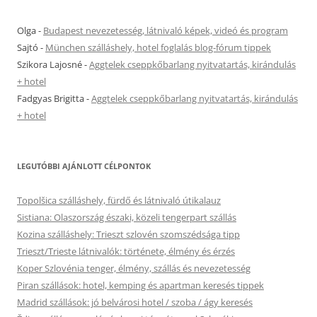
Olga
-
Budapest nevezetesség, látnivaló képek, videó és program
Sajtó
-
München szálláshely, hotel foglalás blog-fórum tippek
Szikora Lajosné
-
Aggtelek cseppkőbarlang nyitvatartás, kirándulás
+ hotel
Fadgyas Brigitta
-
Aggtelek cseppkőbarlang nyitvatartás, kirándulás
+ hotel
LEGUTÓBBI AJÁNLOTT CÉLPONTOK
Topolšica szálláshely, fürdő és látnivaló útikalauz
Sistiana: Olaszország északi, közeli tengerpart szállás
Kozina szálláshely: Trieszt szlovén szomszédsága tipp
Trieszt/Trieste látnivalók: története, élmény és érzés
Koper Szlovénia tenger, élmény, szállás és nevezetesség
Piran szállások: hotel, kemping és apartman keresés tippek
Madrid szállások: jó belvárosi hotel / szoba / ágy keresés