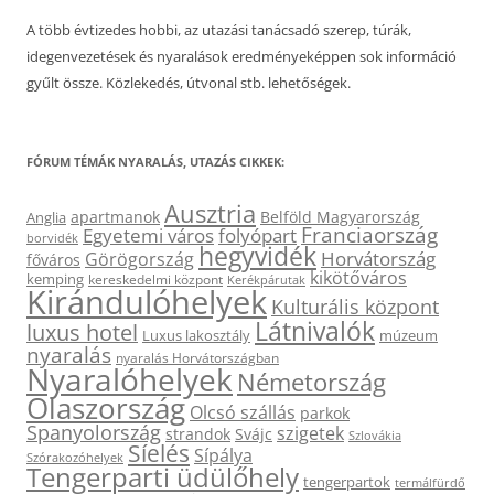
A több évtizedes hobbi, az utazási tanácsadó szerep, túrák,
idegenvezetések és nyaralások eredményeképpen sok információ
gyűlt össze. Közlekedés, útvonal stb. lehetőségek.
FÓRUM TÉMÁK NYARALÁS, UTAZÁS CIKKEK:
Ausztria
apartmanok
Belföld Magyarország
Anglia
Franciaország
Egyetemi város
folyópart
borvidék
hegyvidék
Horvátország
Görögország
főváros
kikötőváros
kemping
kereskedelmi központ
Kerékpárutak
Kirándulóhelyek
Kulturális központ
Látnivalók
luxus hotel
Luxus lakosztály
múzeum
nyaralás
nyaralás Horvátországban
Nyaralóhelyek
Németország
Olaszország
Olcsó szállás
parkok
Spanyolország
szigetek
strandok
Svájc
Szlovákia
Síelés
Sípálya
Szórakozóhelyek
Tengerparti üdülőhely
tengerpartok
termálfürdő