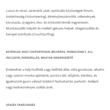
Luxus és olcsó, zarándok utak, spirituális közösségek-fórum,
önkéntesség (Volunteering), élménybeszámolók, vélemények,
körutazás, új egyéni, öko- és örökzöld témák ingyenesen.
Munkásszálló helyett és mellett igényes helyek. Magánszállás és
kanapé-szörfözés (CouchSurfing).
EGYÉNILEG VAGY CSOPORTOSAN: BELVÁROS, PARKOLÓHELY, ALL-
INCLUSIVE, DIÁKSZÁLLÁS, MAGYAR IDEGENVEZETŐ
Érdekelhet a helyi külföldi vagy belföldi állás, idős-gondozás, alkalmi
vagy szezon munka ajánlatok, pontos idő, időjárás. Kérdezz, és
igyekszünk gyors választ küldeni! Nyitvatartás, parkoló-, belépő-
vagy kedvezményes szállás árak.
UTAZÁS TANÁCSADÁS