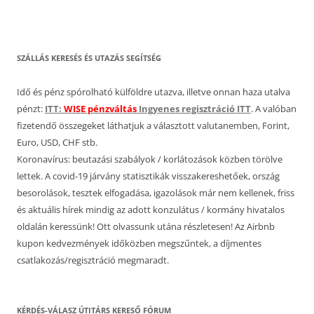
SZÁLLÁS KERESÉS ÉS UTAZÁS SEGÍTSÉG
Idő és pénz spórolható külföldre utazva, illetve onnan haza utalva
pénzt:
ITT:
WISE pénzváltás
Ingyenes regisztráció ITT
. A valóban
fizetendő összegeket láthatjuk a választott valutanemben, Forint,
Euro, USD, CHF stb.
Koronavírus: beutazási szabályok / korlátozások közben törölve
lettek. A covid-19 járvány statisztikák visszakereshetőek, ország
besorolások, tesztek elfogadása, igazolások már nem kellenek, friss
és aktuális hírek mindig az adott konzulátus / kormány hivatalos
oldalán keressünk! Ott olvassunk utána részletesen! Az Airbnb
kupon kedvezmények időközben megszűntek, a díjmentes
csatlakozás/regisztráció megmaradt.
KÉRDÉS-VÁLASZ ÚTITÁRS KERESŐ FÓRUM