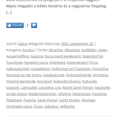
képes megadni a békés kisváros és a nagyvárosi forgatag
[…]
Tetszik
4
Szerző:
Gábor
Bejegyzés időpontja:
2025. szeptember 20.
|
Kategória:
Európa
| Címke:
Alharting
,
Allhaming
,
Ansfelden
,
Asten
,
Aussertreffling
,
Ausztria
,
Duna menti kerékpárút
,
Eggendorf im
Traunkreis
,
Egyetemi város
,
Eidenberg
,
Engerwitzdorf
,
Enns
,
Gallneukirchen
,
Hargelsberg
,
Hofkirchen im Traunkreis
,
Hörsching
,
Kematen an der Krems
,
Kerékpárutak
,
Kirándulóhelyek
,
Kirchberg-
Thening Gemeinde
,
Kronstorf
,
Kulturális főváros
,
Kulturális
központ
,
Látnivalók
,
Leonding
,
Linz
,
Markt Sankt Florian
,
Neuhofen
an der Krems
,
Niederneukirchen
,
Oftering
,
Ottensheim
,
Pasching
,
Piberbach
,
Pucking
,
Sankt Florian
,
Sankt Marien
,
Steyregg
,
történelmi város
,
Traun
,
útikalauz
,
Wilhering