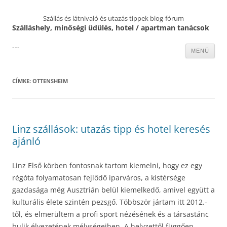
Szállás és látnivaló és utazás tippek blog-fórum
Szálláshely, minőségi üdülés, hotel / apartman tanácsok
---
Kilépés
MENÜ
a
tartalomba
CÍMKE:
OTTENSHEIM
Linz szállások: utazás tipp és hotel keresés
ajánló
Linz Első körben fontosnak tartom kiemelni, hogy ez egy
régóta folyamatosan fejlődő iparváros, a kistérsége
gazdasága még Ausztrián belül kiemelkedő, amivel együtt a
kulturális élete szintén pezsgő. Többször jártam itt 2012.-
től, és elmerültem a profi sport nézésének és a társastánc
bulik élvezetének mélységeiben. A helyzettől függően