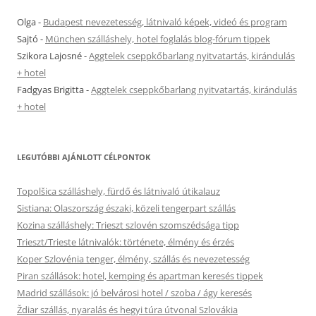
Olga
-
Budapest nevezetesség, látnivaló képek, videó és program
Sajtó
-
München szálláshely, hotel foglalás blog-fórum tippek
Szikora Lajosné
-
Aggtelek cseppkőbarlang nyitvatartás, kirándulás
+ hotel
Fadgyas Brigitta
-
Aggtelek cseppkőbarlang nyitvatartás, kirándulás
+ hotel
LEGUTÓBBI AJÁNLOTT CÉLPONTOK
Topolšica szálláshely, fürdő és látnivaló útikalauz
Sistiana: Olaszország északi, közeli tengerpart szállás
Kozina szálláshely: Trieszt szlovén szomszédsága tipp
Trieszt/Trieste látnivalók: története, élmény és érzés
Koper Szlovénia tenger, élmény, szállás és nevezetesség
Piran szállások: hotel, kemping és apartman keresés tippek
Madrid szállások: jó belvárosi hotel / szoba / ágy keresés
Ždiar szállás, nyaralás és hegyi túra útvonal Szlovákia