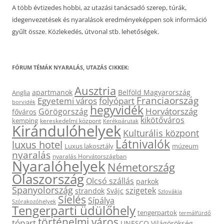
A több évtizedes hobbi, az utazási tanácsadó szerep, túrák,
idegenvezetések és nyaralások eredményeképpen sok információ
gyűlt össze. Közlekedés, útvonal stb. lehetőségek.
FÓRUM TÉMÁK NYARALÁS, UTAZÁS CIKKEK:
Ausztria
apartmanok
Belföld Magyarország
Anglia
Franciaország
Egyetemi város
folyópart
borvidék
hegyvidék
Horvátország
Görögország
főváros
kikötőváros
kemping
kereskedelmi központ
Kerékpárutak
Kirándulóhelyek
Kulturális központ
Látnivalók
luxus hotel
Luxus lakosztály
múzeum
nyaralás
nyaralás Horvátországban
Nyaralóhelyek
Németország
Olaszország
Olcsó szállás
parkok
Spanyolország
szigetek
strandok
Svájc
Szlovákia
Síelés
Sípálya
Szórakozóhelyek
Tengerparti üdülőhely
tengerpartok
termálfürdő
történelmi város
tópart
UNESCO Világörökség