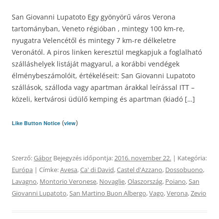
San Giovanni Lupatoto Egy gyönyörű város Verona
tartományban, Veneto régióban , mintegy 100 km-re,
nyugatra Velencétől és mintegy 7 km-re délkeletre
Veronától. A piros linken keresztül megkapjuk a foglalható
szálláshelyek listáját magyarul, a korábbi vendégek
élménybeszámolóit, értékeléseit: San Giovanni Lupatoto
szállások, szálloda vagy apartman árakkal leírással ITT –
közeli, kertvárosi üdülő kemping és apartman (kiadó […]
(
)
Like Button Notice
view
Szerző:
Gábor
Bejegyzés időpontja:
2016. november 22.
| Kategória:
Európa
| Címke:
Avesa
,
Ca' di David
,
Castel d'Azzano
,
Dossobuono
,
Lavagno
,
Montorio Veronese
,
Novaglie
,
Olaszország
,
Poiano
,
San
Giovanni Lupatoto
,
San Martino Buon Albergo
,
Vago
,
Verona
,
Zevio