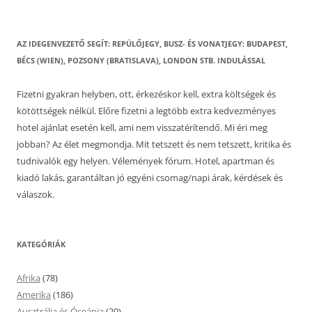
AZ IDEGENVEZETŐ SEGÍT: REPÜLŐJEGY, BUSZ- ÉS VONATJEGY: BUDAPEST,
BÉCS (WIEN), POZSONY (BRATISLAVA), LONDON STB. INDULÁSSAL
Fizetni gyakran helyben, ott, érkezéskor kell, extra költségek és
kötöttségek nélkül. Előre fizetni a legtöbb extra kedvezményes
hotel ajánlat esetén kell, ami nem visszatérítendő. Mi éri meg
jobban? Az élet megmondja. Mit tetszett és nem tetszett, kritika és
tudnivalók egy helyen. Vélemények fórum. Hotel, apartman és
kiadó lakás, garantáltan jó egyéni csomag/napi árak, kérdések és
válaszok.
KATEGÓRIÁK
Afrika
(78)
Amerika
(186)
Ausztrália és Óceánia
(20)