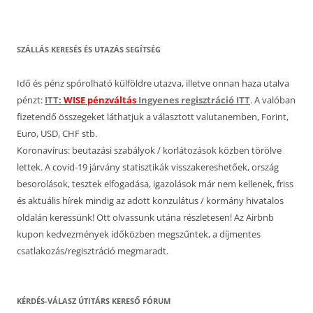
SZÁLLÁS KERESÉS ÉS UTAZÁS SEGÍTSÉG
Idő és pénz spórolható külföldre utazva, illetve onnan haza utalva
pénzt:
ITT:
WISE pénzváltás
Ingyenes regisztráció ITT
. A valóban
fizetendő összegeket láthatjuk a választott valutanemben, Forint,
Euro, USD, CHF stb.
Koronavírus: beutazási szabályok / korlátozások közben törölve
lettek. A covid-19 járvány statisztikák visszakereshetőek, ország
besorolások, tesztek elfogadása, igazolások már nem kellenek, friss
és aktuális hírek mindig az adott konzulátus / kormány hivatalos
oldalán keressünk! Ott olvassunk utána részletesen! Az Airbnb
kupon kedvezmények időközben megszűntek, a díjmentes
csatlakozás/regisztráció megmaradt.
KÉRDÉS-VÁLASZ ÚTITÁRS KERESŐ FÓRUM