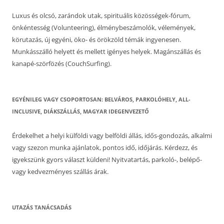
Luxus és olcsó, zarándok utak, spirituális közösségek-fórum,
önkéntesség (Volunteering), élménybeszámolók, vélemények,
körutazás, új egyéni, öko- és örökzöld témák ingyenesen.
Munkásszálló helyett és mellett igényes helyek. Magánszállás és
kanapé-szörfözés (CouchSurfing).
EGYÉNILEG VAGY CSOPORTOSAN: BELVÁROS, PARKOLÓHELY, ALL-
INCLUSIVE, DIÁKSZÁLLÁS, MAGYAR IDEGENVEZETŐ
Érdekelhet a helyi külföldi vagy belföldi állás, idős-gondozás, alkalmi
vagy szezon munka ajánlatok, pontos idő, időjárás. Kérdezz, és
igyekszünk gyors választ küldeni! Nyitvatartás, parkoló-, belépő-
vagy kedvezményes szállás árak.
UTAZÁS TANÁCSADÁS