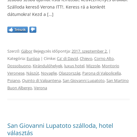
Szálloda kereső Verona ITT!. Keress rá a konkrét
dátumokra! Kezd a […]
Tetszik
Szerző:
Gábor
Bejegyzés időpontja:
2017. szeptember 2.
|
Kategória:
Európa
| Címke:
Ca' di David
,
Chievo
,
Corno Alto
,
Dossobuono
,
Kirándulóhelyek
,
luxus hotel
,
Mizzole
,
Montorio
Veronese
,
Nászút
,
Novaglie
,
Olaszország
,
Parona di Valpolicella
,
Poiano
,
Quinto di Valpantena
,
San Giovanni Lupatoto
,
San Martino
Buon Albergo
,
Verona
San Giovanni Lupatoto szálloda, hotel
választás