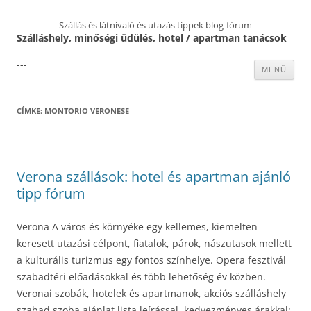
Szállás és látnivaló és utazás tippek blog-fórum
Szálláshely, minőségi üdülés, hotel / apartman tanácsok
---
Kilépés
MENÜ
a
tartalomba
CÍMKE:
MONTORIO VERONESE
Verona szállások: hotel és apartman ajánló
tipp fórum
Verona A város és környéke egy kellemes, kiemelten
keresett utazási célpont, fiatalok, párok, nászutasok mellett
a kulturális turizmus egy fontos színhelye. Opera fesztivál
szabadtéri előadásokkal és több lehetőség év közben.
Veronai szobák, hotelek és apartmanok, akciós szálláshely
szabad szoba ajánlat lista leírással, kedvezményes árakkal: