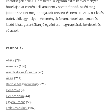
kötöttségek nélkül. Előre fizetni a legtöbb extra kedvezményes
hotel ajánlat esetén kell, ami nem visszatérítendő. Mi éri meg
jobban? Az élet megmondja. Mit tetszett és nem tetszett, kritika és
tudnivalók egy helyen. Vélemények fórum. Hotel, apartman és
kiadó lakás, garantáltan jó egyéni csomag/napi árak, kérdések és
válaszok.
KATEGÓRIÁK
Afrika
(78)
Amerika
(186)
Ausztrália és Óceánia
(20)
Ázsia
(211)
Belföld Magyarország
(221)
Dél-Afrika
(9)
Dél-Amerika
(44)
Egyéb utazás
(58)
Érdekes cikkek
(187)