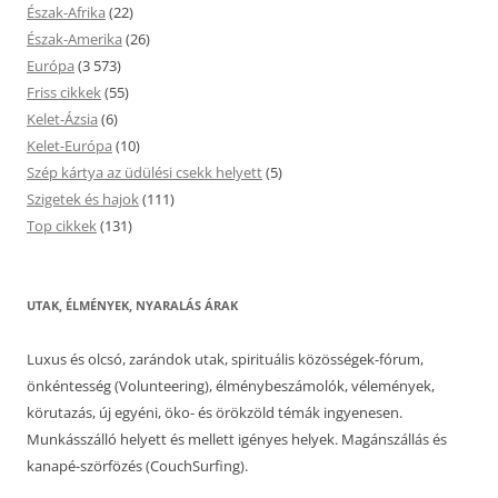
Észak-Afrika
(22)
Észak-Amerika
(26)
Európa
(3 573)
Friss cikkek
(55)
Kelet-Ázsia
(6)
Kelet-Európa
(10)
Szép kártya az üdülési csekk helyett
(5)
Szigetek és hajok
(111)
Top cikkek
(131)
UTAK, ÉLMÉNYEK, NYARALÁS ÁRAK
Luxus és olcsó, zarándok utak, spirituális közösségek-fórum,
önkéntesség (Volunteering), élménybeszámolók, vélemények,
körutazás, új egyéni, öko- és örökzöld témák ingyenesen.
Munkásszálló helyett és mellett igényes helyek. Magánszállás és
kanapé-szörfözés (CouchSurfing).