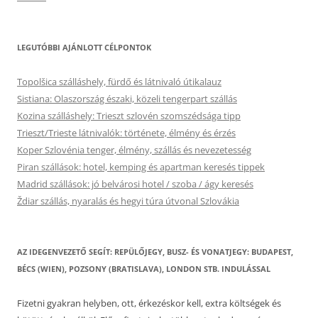
LEGUTÓBBI AJÁNLOTT CÉLPONTOK
Topolšica szálláshely, fürdő és látnivaló útikalauz
Sistiana: Olaszország északi, közeli tengerpart szállás
Kozina szálláshely: Trieszt szlovén szomszédsága tipp
Trieszt/Trieste látnivalók: története, élmény és érzés
Koper Szlovénia tenger, élmény, szállás és nevezetesség
Piran szállások: hotel, kemping és apartman keresés tippek
Madrid szállások: jó belvárosi hotel / szoba / ágy keresés
Ždiar szállás, nyaralás és hegyi túra útvonal Szlovákia
AZ IDEGENVEZETŐ SEGÍT: REPÜLŐJEGY, BUSZ- ÉS VONATJEGY: BUDAPEST,
BÉCS (WIEN), POZSONY (BRATISLAVA), LONDON STB. INDULÁSSAL
Fizetni gyakran helyben, ott, érkezéskor kell, extra költségek és