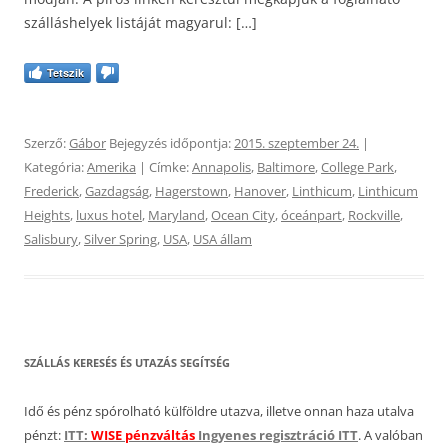
szálláshelyek listáját magyarul: […]
Tetszik
Szerző:
Gábor
Bejegyzés időpontja:
2015. szeptember 24.
|
Kategória:
Amerika
| Címke:
Annapolis
,
Baltimore
,
College Park
,
Frederick
,
Gazdagság
,
Hagerstown
,
Hanover
,
Linthicum
,
Linthicum
Heights
,
luxus hotel
,
Maryland
,
Ocean City
,
óceánpart
,
Rockville
,
Salisbury
,
Silver Spring
,
USA
,
USA állam
SZÁLLÁS KERESÉS ÉS UTAZÁS SEGÍTSÉG
Idő és pénz spórolható külföldre utazva, illetve onnan haza utalva
pénzt:
ITT:
WISE pénzváltás
Ingyenes regisztráció ITT
. A valóban