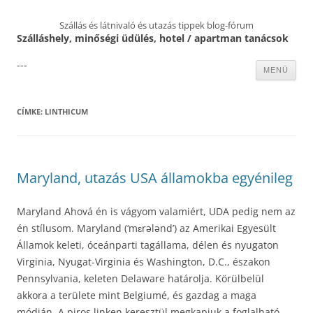
Szállás és látnivaló és utazás tippek blog-fórum
Szálláshely, minőségi üdülés, hotel / apartman tanácsok
---
Kilépés
MENÜ
a
tartalomba
CÍMKE:
LINTHICUM
Maryland, utazás USA államokba egyénileg
Maryland Ahová én is vágyom valamiért, UDA pedig nem az
én stílusom. Maryland (‘mɛrələnd’) az Amerikai Egyesült
Államok keleti, óceánparti tagállama, délen és nyugaton
Virginia, Nyugat-Virginia és Washington, D.C., északon
Pennsylvania, keleten Delaware határolja. Körülbelül
akkora a területe mint Belgiumé, és gazdag a maga
módján. A piros linken keresztül megkapjuk a foglalható