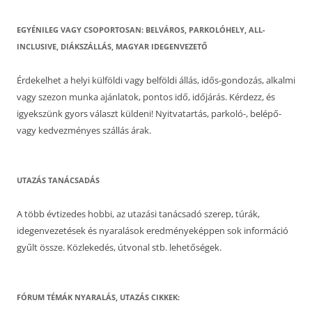
EGYÉNILEG VAGY CSOPORTOSAN: BELVÁROS, PARKOLÓHELY, ALL-
INCLUSIVE, DIÁKSZÁLLÁS, MAGYAR IDEGENVEZETŐ
Érdekelhet a helyi külföldi vagy belföldi állás, idős-gondozás, alkalmi
vagy szezon munka ajánlatok, pontos idő, időjárás. Kérdezz, és
igyekszünk gyors választ küldeni! Nyitvatartás, parkoló-, belépő-
vagy kedvezményes szállás árak.
UTAZÁS TANÁCSADÁS
A több évtizedes hobbi, az utazási tanácsadó szerep, túrák,
idegenvezetések és nyaralások eredményeképpen sok információ
gyűlt össze. Közlekedés, útvonal stb. lehetőségek.
FÓRUM TÉMÁK NYARALÁS, UTAZÁS CIKKEK: