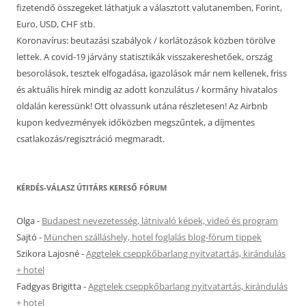
fizetendő összegeket láthatjuk a választott valutanemben, Forint,
Euro, USD, CHF stb.
Koronavírus: beutazási szabályok / korlátozások közben törölve
lettek. A covid-19 járvány statisztikák visszakereshetőek, ország
besorolások, tesztek elfogadása, igazolások már nem kellenek, friss
és aktuális hírek mindig az adott konzulátus / kormány hivatalos
oldalán keressünk! Ott olvassunk utána részletesen! Az Airbnb
kupon kedvezmények időközben megszűntek, a díjmentes
csatlakozás/regisztráció megmaradt.
KÉRDÉS-VÁLASZ ÚTITÁRS KERESŐ FÓRUM
Olga
-
Budapest nevezetesség, látnivaló képek, videó és program
Sajtó
-
München szálláshely, hotel foglalás blog-fórum tippek
Szikora Lajosné
-
Aggtelek cseppkőbarlang nyitvatartás, kirándulás
+ hotel
Fadgyas Brigitta
-
Aggtelek cseppkőbarlang nyitvatartás, kirándulás
+ hotel