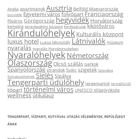
Ausztria
apartmanok
Belföld Magyarország
Anglia
Franciaország
Egyetemi város
folyópart
borvidék
hegyvidék
Horvátország
Görögország
főváros
kikötőváros
kemping
kereskedelmi központ
Kerékpárutak
Kirándulóhelyek
Kulturális központ
Látnivalók
luxus hotel
Luxus lakosztály
múzeum
nyaralás
nyaralás Horvátországban
Nyaralóhelyek
Németország
Olaszország
Olcsó szállás
parkok
Spanyolország
szigetek
strandok
Svájc
Szlovákia
Síelés
Sípálya
Szórakozóhelyek
Tengerparti üdülőhely
tengerpartok
termálfürdő
történelmi város
tópart
UNESCO Világörökség
wellness
útikalauz
TENGERPART, VÍZPARTI, KUTYÁVAL UTAZÁS VÉLEMÉNYEK, REPÜLŐJEGY
ÁRAK