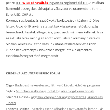
pénzt:
ITT:
WISE pénzváltás
Ingyenes regisztráció ITT
. A valóban
fizetendő összegeket láthatjuk a választott valutanemben, Forint,
Euro, USD, CHF stb.
Koronavírus: beutazási szabályok / korlátozások közben törölve
lettek. A covid-19 járvány statisztikák visszakereshetőek, ország
besorolások, tesztek elfogadása, igazolások már nem kellenek, friss
és aktuális hírek mindig az adott konzulátus / kormány hivatalos
oldalán keressünk! Ott olvassunk utána részletesen! Az Airbnb
kupon kedvezmények időközben megszűntek, a díjmentes
csatlakozás/regisztráció megmaradt.
KÉRDÉS-VÁLASZ ÚTITÁRS KERESŐ FÓRUM
Olga
-
Budapest nevezetesség, látnivaló képek, videó és program
Sajtó
-
München szálláshely, hotel foglalás blog-fórum tippek
Szikora Lajosné
-
Aggtelek cseppkőbarlang nyitvatartás, kirándulás
+ hotel
Fadgyas Brigitta
-
Aggtelek cseppkőbarlang nyitvatartás, kirándulás