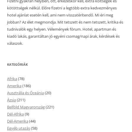
Fizetni gyakran helyben, ott, érkezéskor kell, extra költségek és
kötöttségek nélkül. Előre fizetni a legtöbb extra kedvezményes
hotel ajánlat esetén kell, ami nem visszatérítendő. Mi éri meg
jobban? Az élet megmondja. Mit tetszett és nem tetszett, kritika és
tudnivalók egy helyen. Vélemények fórum. Hotel, apartman és
kiadó lakás, garantáltan jó egyéni csomag/napi árak, kérdések és
válaszok.
KATEGÓRIÁK
Afrika
(78)
Amerika
(186)
Ausztrália és Óceánia
(20)
Ázsia
(211)
Belföld Magyarország
(221)
Dél-Afrika
(9)
Dél-Amerika
(44)
Egyéb utazás
(58)