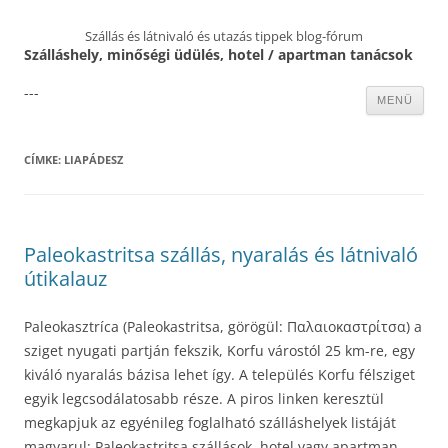
Szállás és látnivaló és utazás tippek blog-fórum
Szálláshely, minőségi üdülés, hotel / apartman tanácsok
---
Kilépés
MENÜ
a
tartalomba
CÍMKE:
LIAPÁDESZ
Paleokastritsa szállás, nyaralás és látnivaló
útikalauz
Paleokasztríca (Paleokastritsa, görögül: Παλαιοκαστρίτσα) a
sziget nyugati partján fekszik, Korfu várostól 25 km-re, egy
kiváló nyaralás bázisa lehet így. A település Korfu félsziget
egyik legcsodálatosabb része. A piros linken keresztül
megkapjuk az egyénileg foglalható szálláshelyek listáját
magyarul: Paleokastritsa szállások, hotel vagy apartman