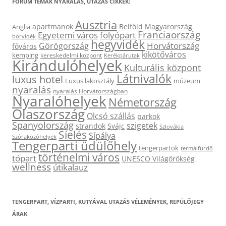
FÓRUM TÉMÁK NYARALÁS, UTAZÁS CIKKEK:
Ausztria
apartmanok
Belföld Magyarország
Anglia
Franciaország
Egyetemi város
folyópart
borvidék
hegyvidék
Horvátország
Görögország
főváros
kikötőváros
kemping
kereskedelmi központ
Kerékpárutak
Kirándulóhelyek
Kulturális központ
Látnivalók
luxus hotel
Luxus lakosztály
múzeum
nyaralás
nyaralás Horvátországban
Nyaralóhelyek
Németország
Olaszország
Olcsó szállás
parkok
Spanyolország
szigetek
strandok
Svájc
Szlovákia
Síelés
Sípálya
Szórakozóhelyek
Tengerparti üdülőhely
tengerpartok
termálfürdő
történelmi város
tópart
UNESCO Világörökség
wellness
útikalauz
TENGERPART, VÍZPARTI, KUTYÁVAL UTAZÁS VÉLEMÉNYEK, REPÜLŐJEGY
ÁRAK