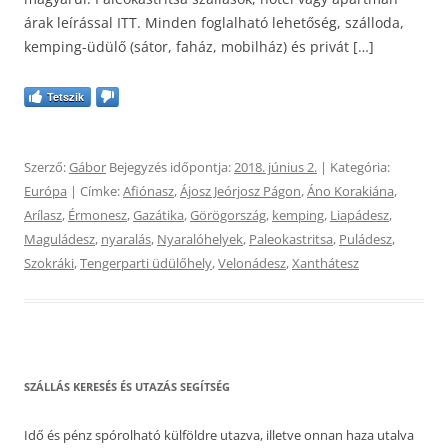
árak leírással ITT. Minden foglalható lehetőség, szálloda,
kemping-üdülő (sátor, faház, mobilház) és privát […]
Tetszik
Szerző:
Gábor
Bejegyzés időpontja:
2018. június 2.
| Kategória:
Európa
| Címke:
Afiónasz
,
Ájosz Jeórjosz Págon
,
Áno Korakiána
,
Arílasz
,
Érmonesz
,
Gazátika
,
Görögország
,
kemping
,
Liapádesz
,
Maguládesz
,
nyaralás
,
Nyaralóhelyek
,
Paleokastritsa
,
Puládesz
,
Szokráki
,
Tengerparti üdülőhely
,
Velonádesz
,
Xanthátesz
SZÁLLÁS KERESÉS ÉS UTAZÁS SEGÍTSÉG
Idő és pénz spórolható külföldre utazva, illetve onnan haza utalva