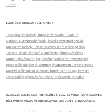
+ hotel
LEGUTÓBBI AJÁNLOTT CÉLPONTOK
Topolšica szálláshely, fürdő és látnivaló útikalauz
Sistiana: Olaszország északi, közeli tengerpart szállás
Kozina szálláshely: Trieszt szlovén szomszédsága tipp
Trieszt/Trieste látnivalók: története, élmény és érzés
Koper Szlovénia tenger, élmény, szállás és nevezetesség
Piran szállások: hotel, kemping és apartman keresés tippek
Madrid szállások: jó belvárosi hotel / szoba / ágy keresés
Ždiar szállás, nyaralás és hegyi túra útvonal Szlovákia
AZ IDEGENVEZETŐ SEGÍT: REPÜLŐJEGY, BUSZ- ÉS VONATJEGY: BUDAPEST,
BÉCS (WIEN), POZSONY (BRATISLAVA), LONDON STB. INDULÁSSAL