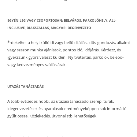
EGYÉNILEG VAGY CSOPORTOSAN: BELVÁROS, PARKOLÓHELY, ALL-
INCLUSIVE, DIÁKSZÁLLÁS, MAGYAR IDEGENVEZETŐ
Érdekelhet a helyi külföldi vagy belföldi állás, idős-gondozás, alkalmi
vagy szezon munka ajánlatok, pontos idő, időjárás. Kérdezz, és
igyekszünk gyors választ küldeni! Nyitvatartás, parkoló-, belépő-
vagy kedvezményes szállás árak.
UTAZÁS TANÁCSADÁS
A több évtizedes hobbi, az utazási tanácsadó szerep, túrák,
idegenvezetések és nyaralások eredményeképpen sok információ
gyűlt össze. Közlekedés, útvonal stb. lehetőségek.