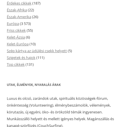
Érdekes cikkek
(187)
Észak-Afrika
(22)
Észak-Amerika
(26)
Európa
(3 573)
Friss cikkek
(55)
Kelet-Ázsia
(6)
Kelet-Európa
(10)
Szép kártya az üdülési csekk helyett
(5)
Szigetek és hajok
(111)
Top cikkek
(131)
UTAK, ÉLMÉNYEK, NYARALÁS ÁRAK
Luxus és olcsó, zarándok utak, spirituális közösségek-fórum,
önkéntesség (Volunteering), élménybeszámolók, vélemények,
körutazás, új egyéni, öko- és örökzöld témák ingyenesen.
Munkásszálló helyett és mellett igényes helyek. Magánszállás és
kanapé-szörfözés (CouchSurfing).