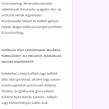
(Volunteering), élménybeszámolók,
vélemények, körutazás, új egyéni, öko- és
örökzöld témák ingyenesen.
Munkásszálló helyett és mellett igényes
helyek. Magánszállás és kanapé-szörfözés
(CouchSurfing).
EGYÉNILEG VAGY CSOPORTOSAN: BELVÁROS,
PARKOLÓHELY, ALL-INCLUSIVE, DIÁKSZÁLLÁS,
MAGYAR IDEGENVEZETŐ
Érdekelhet a helyi külföldi vagy belföldi
állás, idős-gondozás, alkalmi vagy szezon
munka ajánlatok, pontos idő, időjárás.
Kérdezz, és igyekszünk gyors választ
küldeni! Nyitvatartás, parkoló-, belépő-
vagy kedvezményes szállás árak.