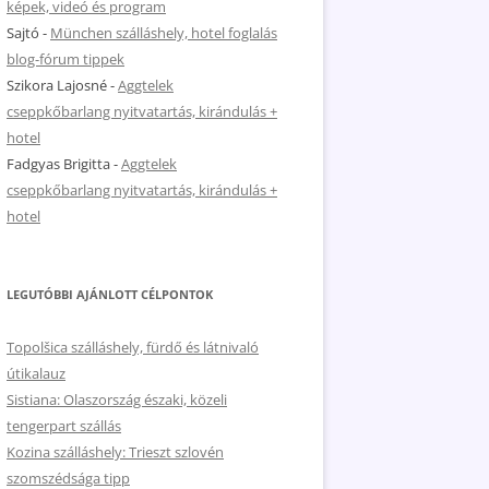
képek, videó és program
Sajtó
-
München szálláshely, hotel foglalás
blog-fórum tippek
Szikora Lajosné
-
Aggtelek
cseppkőbarlang nyitvatartás, kirándulás +
hotel
Fadgyas Brigitta
-
Aggtelek
cseppkőbarlang nyitvatartás, kirándulás +
hotel
LEGUTÓBBI AJÁNLOTT CÉLPONTOK
Topolšica szálláshely, fürdő és látnivaló
útikalauz
Sistiana: Olaszország északi, közeli
tengerpart szállás
Kozina szálláshely: Trieszt szlovén
szomszédsága tipp