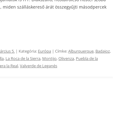
 ad, miden szálláskereső árát összegyűjti másodpercek
árcius 5.
| Kategória:
Európa
| Címke:
Alburquerque
,
Badajoz
,
lla
,
La Roca de la Sierra
,
Montijo
,
Olivenza
,
Puebla de la
era la Real
,
Valverde de Leganés