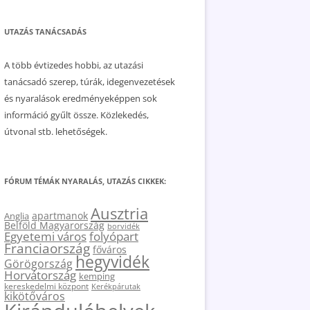
UTAZÁS TANÁCSADÁS
A több évtizedes hobbi, az utazási
tanácsadó szerep, túrák, idegenvezetések
és nyaralások eredményeképpen sok
információ gyűlt össze. Közlekedés,
útvonal stb. lehetőségek.
FÓRUM TÉMÁK NYARALÁS, UTAZÁS CIKKEK:
Ausztria
apartmanok
Anglia
Belföld Magyarország
borvidék
Egyetemi város
folyópart
Franciaország
főváros
hegyvidék
Görögország
Horvátország
kemping
kereskedelmi központ
Kerékpárutak
kikötőváros