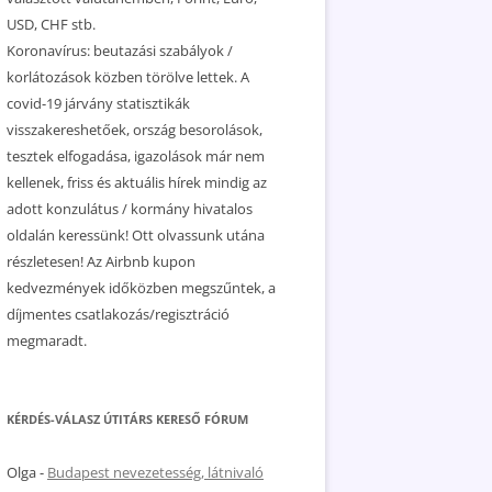
USD, CHF stb.
Koronavírus: beutazási szabályok /
korlátozások közben törölve lettek. A
covid-19 járvány statisztikák
visszakereshetőek, ország besorolások,
tesztek elfogadása, igazolások már nem
kellenek, friss és aktuális hírek mindig az
adott konzulátus / kormány hivatalos
oldalán keressünk! Ott olvassunk utána
részletesen! Az Airbnb kupon
kedvezmények időközben megszűntek, a
díjmentes csatlakozás/regisztráció
megmaradt.
KÉRDÉS-VÁLASZ ÚTITÁRS KERESŐ FÓRUM
Olga
-
Budapest nevezetesség, látnivaló