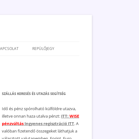
KAPCSOLAT
REPÜLŐJEGY
ADATVÉDELEM
JOGNYILATKOZAT
MÉDIAAJÁNLAT
SZÁLLÁS KERESÉS ÉS UTAZÁS SEGÍTSÉG
Idő és pénz spórolható külföldre utazva,
illetve onnan haza utalva pénzt:
ITT:
WISE
pénzváltás
Ingyenes regisztráció ITT
. A
valóban fizetendő összegeket láthatjuk a
választott valutanemben, Forint, Euro,