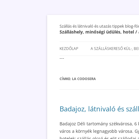
Szállás és látnivaló és utazás tippek blog-f
Szálláshely, minőségi üdülés, hotel 
KEZDŐLAP
A SZÁLLÁSKERESŐ KÜL-, B
---
SAN MARINO SZÁLLÁSOK ÉS
UTAZÁS OLCSÓBBAN 2018
CÍMKE:
LA CODOSERA
Badajoz, látnivaló és szá
Badajoz Déli tartomány székvárosa, 6 k
város a környék legnagyobb városa. Gy
hotelek: szállás olcsó és elit szállodai