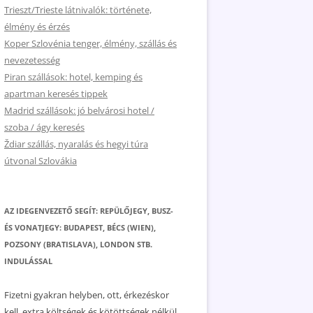
Trieszt/Trieste látnivalók: története,
élmény és érzés
Koper Szlovénia tenger, élmény, szállás és
nevezetesség
Piran szállások: hotel, kemping és
apartman keresés tippek
Madrid szállások: jó belvárosi hotel /
szoba / ágy keresés
Ždiar szállás, nyaralás és hegyi túra
útvonal Szlovákia
AZ IDEGENVEZETŐ SEGÍT: REPÜLŐJEGY, BUSZ-
ÉS VONATJEGY: BUDAPEST, BÉCS (WIEN),
POZSONY (BRATISLAVA), LONDON STB.
INDULÁSSAL
Fizetni gyakran helyben, ott, érkezéskor
kell, extra költségek és kötöttségek nélkül.