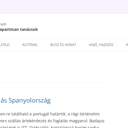
órum
/ apartman tanácsok
Kilépés
a
ELFÖLD
AUTÓVAL
BUSZ ÉS VONAT
HAJÓ, HAJÓZÁS
tartalomba
llás Spanyolország
m-re található a portugál határtól, a régi történelmi
ors szállás árlekérdezés és foglalás magyarul: Badajoz
 ajánlatok is ITT. Diákszálló, hostal/olcsó hostel szoba