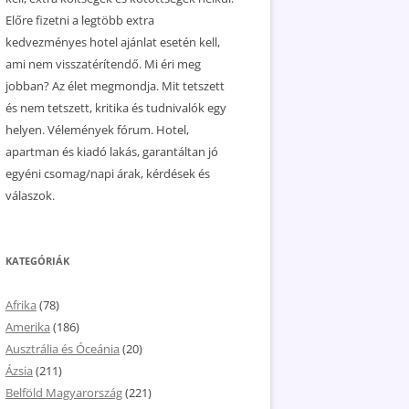
Előre fizetni a legtöbb extra
kedvezményes hotel ajánlat esetén kell,
ami nem visszatérítendő. Mi éri meg
jobban? Az élet megmondja. Mit tetszett
és nem tetszett, kritika és tudnivalók egy
helyen. Vélemények fórum. Hotel,
apartman és kiadó lakás, garantáltan jó
egyéni csomag/napi árak, kérdések és
válaszok.
KATEGÓRIÁK
Afrika
(78)
Amerika
(186)
Ausztrália és Óceánia
(20)
Ázsia
(211)
Belföld Magyarország
(221)