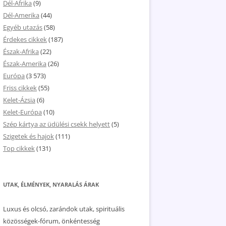
Dél-Afrika
(9)
Dél-Amerika
(44)
Egyéb utazás
(58)
Érdekes cikkek
(187)
Észak-Afrika
(22)
Észak-Amerika
(26)
Európa
(3 573)
Friss cikkek
(55)
Kelet-Ázsia
(6)
Kelet-Európa
(10)
Szép kártya az üdülési csekk helyett
(5)
Szigetek és hajok
(111)
Top cikkek
(131)
UTAK, ÉLMÉNYEK, NYARALÁS ÁRAK
Luxus és olcsó, zarándok utak, spirituális
közösségek-fórum, önkéntesség