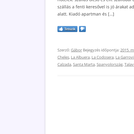
szállás a fenti keresővel is jó árakat
alatt. Kiadó apartman és […]
Tetszik
Szerző:
Gábor
Bejegyzés időpontja:
2015. m
Cheles
,
La Albuera
,
La Codosera
,
La Garrovi
Calzada
,
Santa Marta
,
Spanyolország
,
Talav