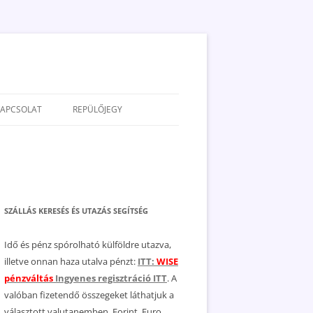
KAPCSOLAT
REPÜLŐJEGY
ADATVÉDELEM
JOGNYILATKOZAT
MÉDIAAJÁNLAT
SZÁLLÁS KERESÉS ÉS UTAZÁS SEGÍTSÉG
Idő és pénz spórolható külföldre utazva,
illetve onnan haza utalva pénzt:
ITT:
WISE
pénzváltás
Ingyenes regisztráció ITT
. A
valóban fizetendő összegeket láthatjuk a
választott valutanemben, Forint, Euro,