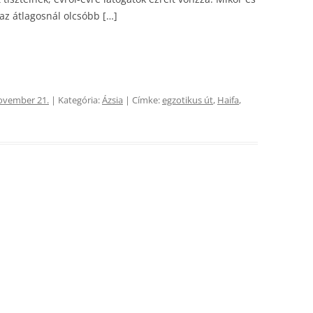
 az átlagosnál olcsóbb […]
ovember 21.
| Kategória:
Ázsia
| Címke:
egzotikus út
,
Haifa
,