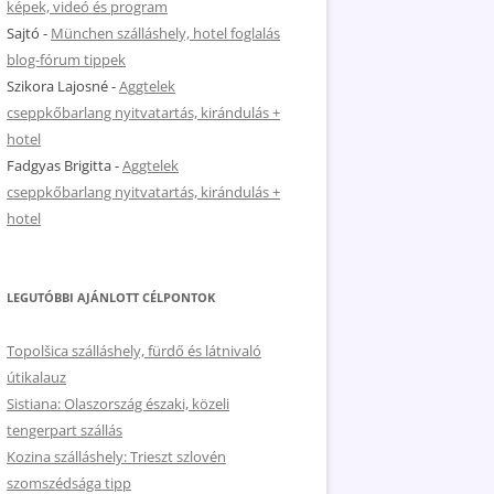
képek, videó és program
Sajtó
-
München szálláshely, hotel foglalás
blog-fórum tippek
Szikora Lajosné
-
Aggtelek
cseppkőbarlang nyitvatartás, kirándulás +
hotel
Fadgyas Brigitta
-
Aggtelek
cseppkőbarlang nyitvatartás, kirándulás +
hotel
LEGUTÓBBI AJÁNLOTT CÉLPONTOK
Topolšica szálláshely, fürdő és látnivaló
útikalauz
Sistiana: Olaszország északi, közeli
tengerpart szállás
Kozina szálláshely: Trieszt szlovén
szomszédsága tipp