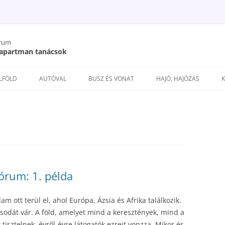
órum
/ apartman tanácsok
Kilépés
a
ELFÖLD
AUTÓVAL
BUSZ ÉS VONAT
HAJÓ, HAJÓZÁS
tartalomba
fórum: 1. példa
am ott terül el, ahol Európa, Ázsia és Afrika találkozik.
 csodát vár. A föld, amelyet mind a keresztények, mind a
isztelnek, évről-évre látogatók ezreit vonzza. Mikor és