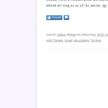
kiknek éri meg ez az út? Az akciós, így
Tetszik
Szerző:
Gábor
Bejegyzés időpontja:
2010. n
Holt Tenger
,
Izrael
,
Jeruzsálem
,
Tel Aviv