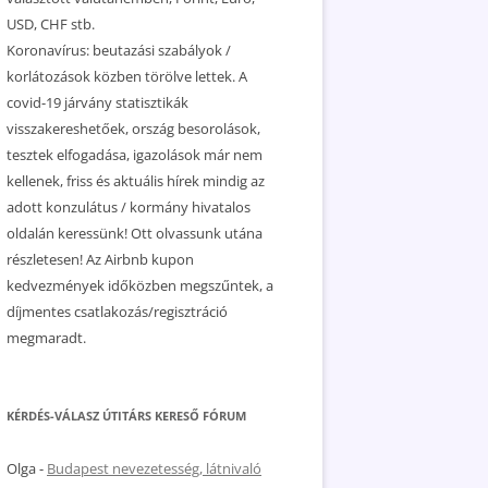
USD, CHF stb.
Koronavírus: beutazási szabályok /
korlátozások közben törölve lettek. A
covid-19 járvány statisztikák
visszakereshetőek, ország besorolások,
tesztek elfogadása, igazolások már nem
kellenek, friss és aktuális hírek mindig az
adott konzulátus / kormány hivatalos
oldalán keressünk! Ott olvassunk utána
részletesen! Az Airbnb kupon
kedvezmények időközben megszűntek, a
díjmentes csatlakozás/regisztráció
megmaradt.
KÉRDÉS-VÁLASZ ÚTITÁRS KERESŐ FÓRUM
Olga
-
Budapest nevezetesség, látnivaló