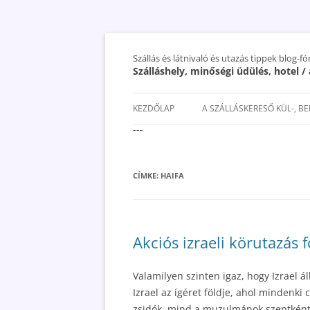
Szállás és látnivaló és utazás tippek blog-f
Szálláshely, minőségi üdülés, hotel 
KEZDŐLAP
A SZÁLLÁSKERESŐ KÜL-, B
---
SAN MARINO SZÁLLÁSOK ÉS
UTAZÁS OLCSÓBBAN 2018
CÍMKE:
HAIFA
Akciós izraeli körutazás 
Valamilyen szinten igaz, hogy Izrael áll
Izrael az ígéret földje, ahol mindenki
zsidók, mind a muzulmánok szentként t