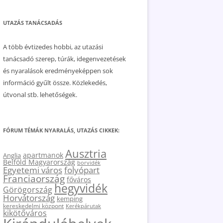
UTAZÁS TANÁCSADÁS
A több évtizedes hobbi, az utazási
tanácsadó szerep, túrák, idegenvezetések
és nyaralások eredményeképpen sok
információ gyűlt össze. Közlekedés,
útvonal stb. lehetőségek.
FÓRUM TÉMÁK NYARALÁS, UTAZÁS CIKKEK:
Ausztria
apartmanok
Anglia
Belföld Magyarország
borvidék
Egyetemi város
folyópart
Franciaország
főváros
hegyvidék
Görögország
Horvátország
kemping
kereskedelmi központ
Kerékpárutak
kikötőváros