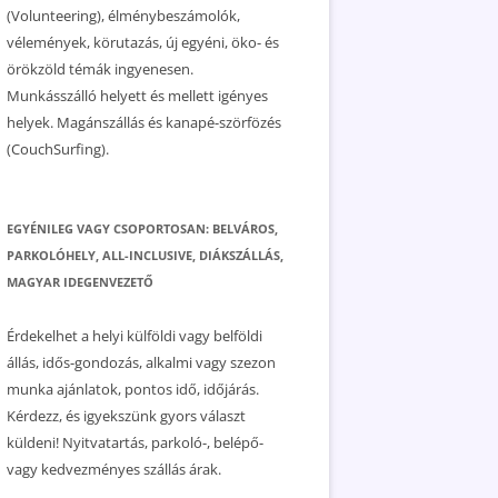
(Volunteering), élménybeszámolók,
vélemények, körutazás, új egyéni, öko- és
örökzöld témák ingyenesen.
Munkásszálló helyett és mellett igényes
helyek. Magánszállás és kanapé-szörfözés
(CouchSurfing).
EGYÉNILEG VAGY CSOPORTOSAN: BELVÁROS,
PARKOLÓHELY, ALL-INCLUSIVE, DIÁKSZÁLLÁS,
MAGYAR IDEGENVEZETŐ
Érdekelhet a helyi külföldi vagy belföldi
állás, idős-gondozás, alkalmi vagy szezon
munka ajánlatok, pontos idő, időjárás.
Kérdezz, és igyekszünk gyors választ
küldeni! Nyitvatartás, parkoló-, belépő-
vagy kedvezményes szállás árak.