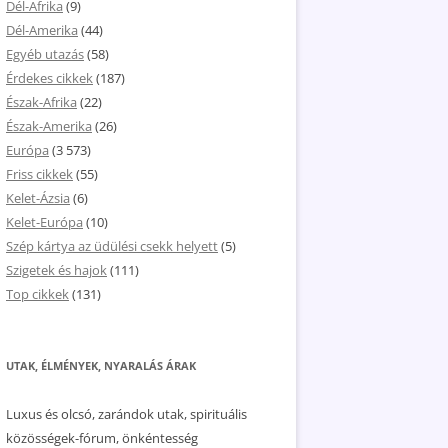
Dél-Afrika
(9)
Dél-Amerika
(44)
Egyéb utazás
(58)
Érdekes cikkek
(187)
Észak-Afrika
(22)
Észak-Amerika
(26)
Európa
(3 573)
Friss cikkek
(55)
Kelet-Ázsia
(6)
Kelet-Európa
(10)
Szép kártya az üdülési csekk helyett
(5)
Szigetek és hajok
(111)
Top cikkek
(131)
UTAK, ÉLMÉNYEK, NYARALÁS ÁRAK
Luxus és olcsó, zarándok utak, spirituális
közösségek-fórum, önkéntesség