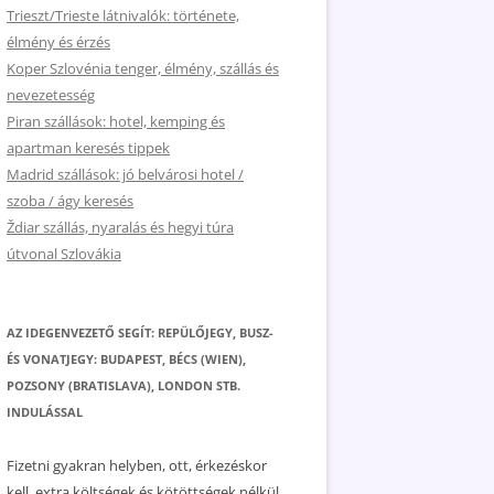
Trieszt/Trieste látnivalók: története,
élmény és érzés
Koper Szlovénia tenger, élmény, szállás és
nevezetesség
Piran szállások: hotel, kemping és
apartman keresés tippek
Madrid szállások: jó belvárosi hotel /
szoba / ágy keresés
Ždiar szállás, nyaralás és hegyi túra
útvonal Szlovákia
AZ IDEGENVEZETŐ SEGÍT: REPÜLŐJEGY, BUSZ-
ÉS VONATJEGY: BUDAPEST, BÉCS (WIEN),
POZSONY (BRATISLAVA), LONDON STB.
INDULÁSSAL
Fizetni gyakran helyben, ott, érkezéskor
kell, extra költségek és kötöttségek nélkül.