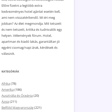
Előre fizetni a legtöbb extra
kedvezményes hotel ajánlat esetén kell,
ami nem visszatérítendő. Mi éri meg
jobban? Az élet megmondja. Mit tetszett
és nem tetszett, kritika és tudnivalók egy
helyen. Vélemények fórum. Hotel,
apartman és kiadó lakás, garantáltan jó
egyéni csomag/napi árak, kérdések és
válaszok.
KATEGÓRIÁK
Afrika
(78)
Amerika
(186)
Ausztrália és Óceánia
(20)
Ázsia
(211)
Belföld Magyarország
(221)