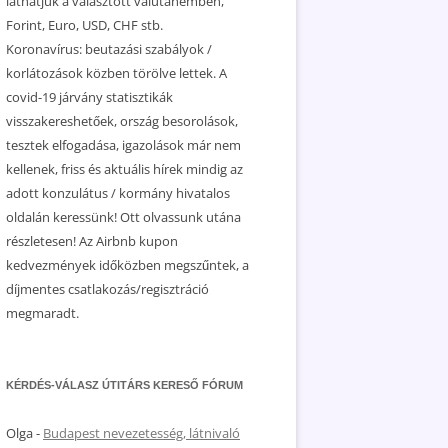
láthatjuk a választott valutanemben,
Forint, Euro, USD, CHF stb.
Koronavírus: beutazási szabályok /
korlátozások közben törölve lettek. A
covid-19 járvány statisztikák
visszakereshetőek, ország besorolások,
tesztek elfogadása, igazolások már nem
kellenek, friss és aktuális hírek mindig az
adott konzulátus / kormány hivatalos
oldalán keressünk! Ott olvassunk utána
részletesen! Az Airbnb kupon
kedvezmények időközben megszűntek, a
díjmentes csatlakozás/regisztráció
megmaradt.
KÉRDÉS-VÁLASZ ÚTITÁRS KERESŐ FÓRUM
Olga
-
Budapest nevezetesség, látnivaló