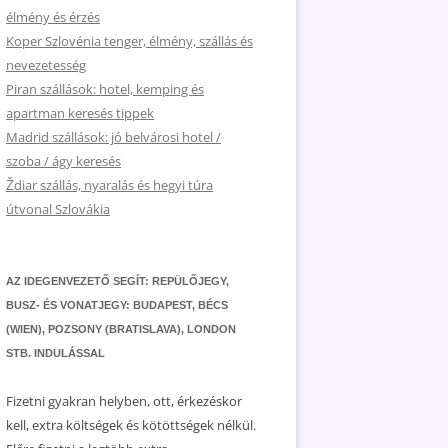
élmény és érzés
Koper Szlovénia tenger, élmény, szállás és
nevezetesség
Piran szállások: hotel, kemping és
apartman keresés tippek
Madrid szállások: jó belvárosi hotel /
szoba / ágy keresés
Ždiar szállás, nyaralás és hegyi túra
útvonal Szlovákia
AZ IDEGENVEZETŐ SEGÍT: REPÜLŐJEGY,
BUSZ- ÉS VONATJEGY: BUDAPEST, BÉCS
(WIEN), POZSONY (BRATISLAVA), LONDON
STB. INDULÁSSAL
Fizetni gyakran helyben, ott, érkezéskor
kell, extra költségek és kötöttségek nélkül.