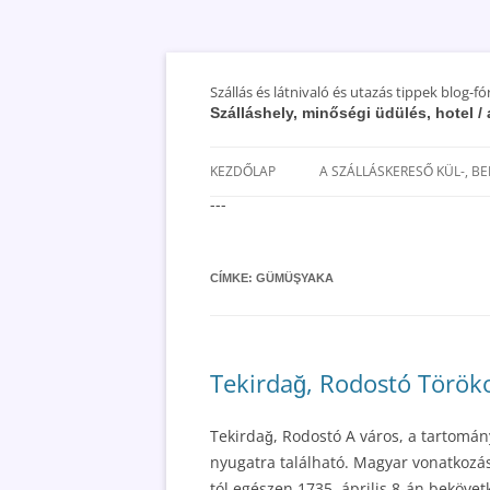
Szállás és látnivaló és utazás tippek blog-f
Szálláshely, minőségi üdülés, hotel 
KEZDŐLAP
A SZÁLLÁSKERESŐ KÜL-, B
---
SAN MARINO SZÁLLÁSOK ÉS
UTAZÁS OLCSÓBBAN 2018
CÍMKE:
GÜMÜŞYAKA
Tekirdağ, Rodostó Törökor
Tekirdağ, Rodostó A város, a tartomán
nyugatra található. Magyar vonatkozása
tól egészen 1735. április 8-án bekövet