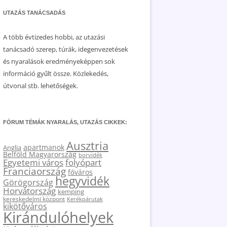
UTAZÁS TANÁCSADÁS
A több évtizedes hobbi, az utazási
tanácsadó szerep, túrák, idegenvezetések
és nyaralások eredményeképpen sok
információ gyűlt össze. Közlekedés,
útvonal stb. lehetőségek.
FÓRUM TÉMÁK NYARALÁS, UTAZÁS CIKKEK:
Ausztria
apartmanok
Anglia
Belföld Magyarország
borvidék
Egyetemi város
folyópart
Franciaország
főváros
hegyvidék
Görögország
Horvátország
kemping
kereskedelmi központ
Kerékpárutak
kikötőváros
Kirándulóhelyek