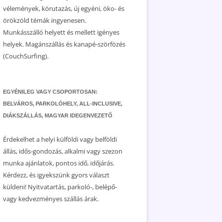
vélemények, körutazás, új egyéni, öko- és
örökzöld témák ingyenesen.
Munkásszálló helyett és mellett igényes
helyek. Magánszállás és kanapé-szörfözés
(CouchSurfing).
EGYÉNILEG VAGY CSOPORTOSAN:
BELVÁROS, PARKOLÓHELY, ALL-INCLUSIVE,
DIÁKSZÁLLÁS, MAGYAR IDEGENVEZETŐ
Érdekelhet a helyi külföldi vagy belföldi
állás, idős-gondozás, alkalmi vagy szezon
munka ajánlatok, pontos idő, időjárás.
Kérdezz, és igyekszünk gyors választ
küldeni! Nyitvatartás, parkoló-, belépő-
vagy kedvezményes szállás árak.