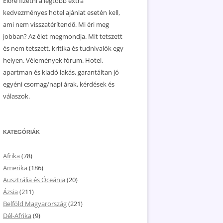
Előre fizetni a legtöbb extra
kedvezményes hotel ajánlat esetén kell,
ami nem visszatérítendő. Mi éri meg
jobban? Az élet megmondja. Mit tetszett
és nem tetszett, kritika és tudnivalók egy
helyen. Vélemények fórum. Hotel,
apartman és kiadó lakás, garantáltan jó
egyéni csomag/napi árak, kérdések és
válaszok.
KATEGÓRIÁK
Afrika
(78)
Amerika
(186)
Ausztrália és Óceánia
(20)
Ázsia
(211)
Belföld Magyarország
(221)
Dél-Afrika
(9)