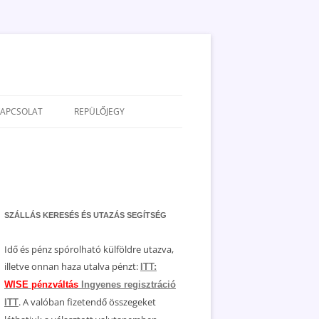
KAPCSOLAT
REPÜLŐJEGY
ADATVÉDELEM
JOGNYILATKOZAT
MÉDIAAJÁNLAT
SZÁLLÁS KERESÉS ÉS UTAZÁS SEGÍTSÉG
Idő és pénz spórolható külföldre utazva,
illetve onnan haza utalva pénzt:
ITT:
WISE pénzváltás
Ingyenes regisztráció
. A valóban fizetendő összegeket
ITT