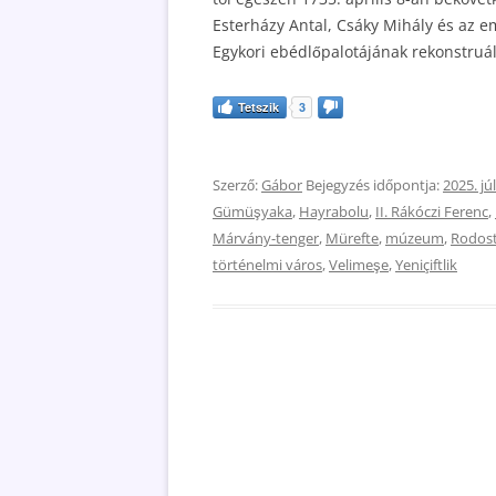
Esterházy Antal, Csáky Mihály és az e
Egykori ebédlőpalotájának rekonstruá
Tetszik
3
Szerző:
Gábor
Bejegyzés időpontja:
2025. júl
Gümüşyaka
,
Hayrabolu
,
II. Rákóczi Ferenc
,
Márvány-tenger
,
Mürefte
,
múzeum
,
Rodos
történelmi város
,
Velimeşe
,
Yeniçiftlik