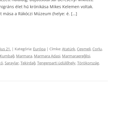
migráns élet hű krónikása Mikes Kelemen voltak.
lt mása a Rákóczi Múzeum (helye: é. […]
ius 21.
| Kategória:
Európa
| Címke:
Atatürk
,
Çeşmeli
,
Çorlu
,
Kumbağ
,
Marmara
,
Marmara Adasi
,
Marmaraereğlisi
,
tó
,
Saraylar
,
Tekirdağ
,
Tengerparti üdülőhely
,
Törökország
,