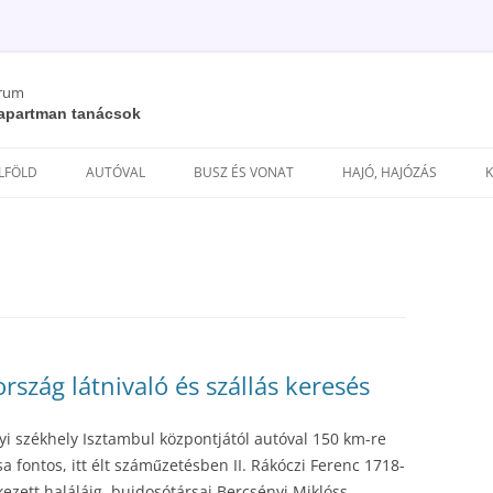
órum
/ apartman tanácsok
Kilépés
a
ELFÖLD
AUTÓVAL
BUSZ ÉS VONAT
HAJÓ, HAJÓZÁS
tartalomba
szág látnivaló és szállás keresés
yi székhely Isztambul központjától autóval 150 km-re
 fontos, itt élt száműzetésben II. Rákóczi Ferenc 1718-
kezett haláláig, bujdosótársai Bercsényi Miklóss,