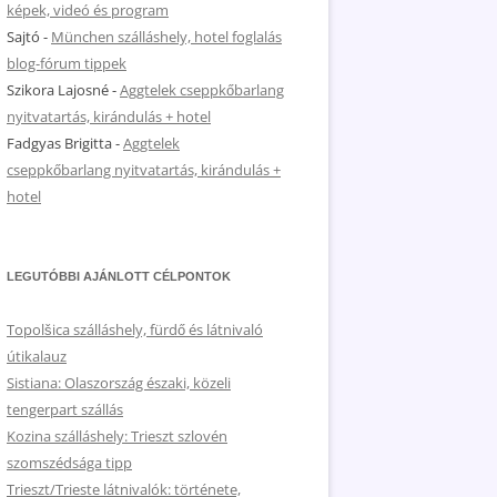
képek, videó és program
Sajtó
-
München szálláshely, hotel foglalás
blog-fórum tippek
Szikora Lajosné
-
Aggtelek cseppkőbarlang
nyitvatartás, kirándulás + hotel
Fadgyas Brigitta
-
Aggtelek
cseppkőbarlang nyitvatartás, kirándulás +
hotel
LEGUTÓBBI AJÁNLOTT CÉLPONTOK
Topolšica szálláshely, fürdő és látnivaló
útikalauz
Sistiana: Olaszország északi, közeli
tengerpart szállás
Kozina szálláshely: Trieszt szlovén
szomszédsága tipp
Trieszt/Trieste látnivalók: története,