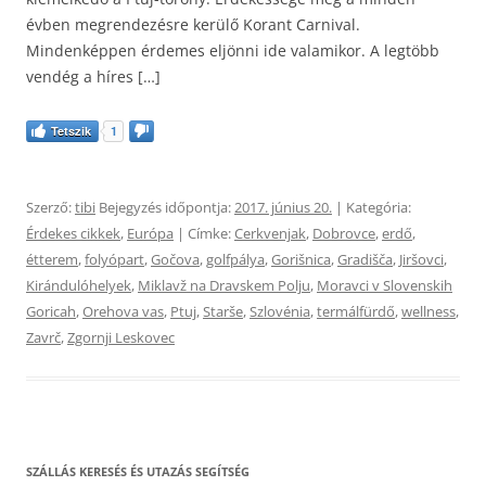
évben megrendezésre kerülő Korant Carnival.
Mindenképpen érdemes eljönni ide valamikor. A legtöbb
vendég a híres […]
Tetszik
1
Szerző:
tibi
Bejegyzés időpontja:
2017. június 20.
| Kategória:
Érdekes cikkek
,
Európa
| Címke:
Cerkvenjak
,
Dobrovce
,
erdő
,
étterem
,
folyópart
,
Gočova
,
golfpálya
,
Gorišnica
,
Gradišča
,
Jiršovci
,
Kirándulóhelyek
,
Miklavž na Dravskem Polju
,
Moravci v Slovenskih
Goricah
,
Orehova vas
,
Ptuj
,
Starše
,
Szlovénia
,
termálfürdő
,
wellness
,
Zavrč
,
Zgornji Leskovec
SZÁLLÁS KERESÉS ÉS UTAZÁS SEGÍTSÉG