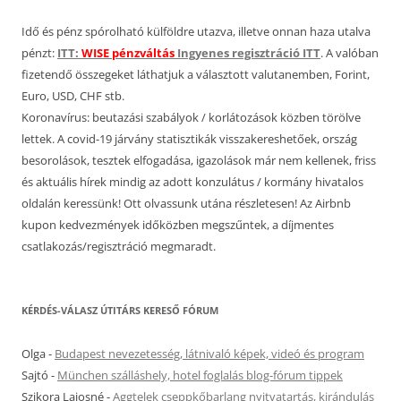
Idő és pénz spórolható külföldre utazva, illetve onnan haza utalva
pénzt:
ITT:
WISE pénzváltás
Ingyenes regisztráció ITT
. A valóban
fizetendő összegeket láthatjuk a választott valutanemben, Forint,
Euro, USD, CHF stb.
Koronavírus: beutazási szabályok / korlátozások közben törölve
lettek. A covid-19 járvány statisztikák visszakereshetőek, ország
besorolások, tesztek elfogadása, igazolások már nem kellenek, friss
és aktuális hírek mindig az adott konzulátus / kormány hivatalos
oldalán keressünk! Ott olvassunk utána részletesen! Az Airbnb
kupon kedvezmények időközben megszűntek, a díjmentes
csatlakozás/regisztráció megmaradt.
KÉRDÉS-VÁLASZ ÚTITÁRS KERESŐ FÓRUM
Olga
-
Budapest nevezetesség, látnivaló képek, videó és program
Sajtó
-
München szálláshely, hotel foglalás blog-fórum tippek
Szikora Lajosné
-
Aggtelek cseppkőbarlang nyitvatartás, kirándulás