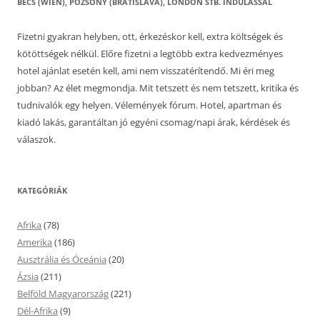
BÉCS (WIEN), POZSONY (BRATISLAVA), LONDON STB. INDULÁSSAL
Fizetni gyakran helyben, ott, érkezéskor kell, extra költségek és
kötöttségek nélkül. Előre fizetni a legtöbb extra kedvezményes
hotel ajánlat esetén kell, ami nem visszatérítendő. Mi éri meg
jobban? Az élet megmondja. Mit tetszett és nem tetszett, kritika és
tudnivalók egy helyen. Vélemények fórum. Hotel, apartman és
kiadó lakás, garantáltan jó egyéni csomag/napi árak, kérdések és
válaszok.
KATEGÓRIÁK
Afrika
(78)
Amerika
(186)
Ausztrália és Óceánia
(20)
Ázsia
(211)
Belföld Magyarország
(221)
Dél-Afrika
(9)