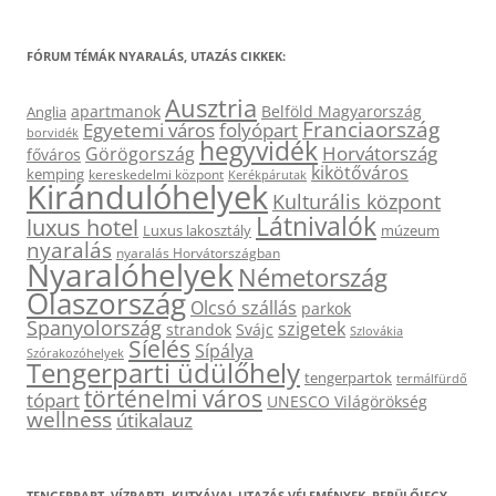
FÓRUM TÉMÁK NYARALÁS, UTAZÁS CIKKEK:
Ausztria
apartmanok
Belföld Magyarország
Anglia
Franciaország
Egyetemi város
folyópart
borvidék
hegyvidék
Horvátország
Görögország
főváros
kikötőváros
kemping
kereskedelmi központ
Kerékpárutak
Kirándulóhelyek
Kulturális központ
Látnivalók
luxus hotel
Luxus lakosztály
múzeum
nyaralás
nyaralás Horvátországban
Nyaralóhelyek
Németország
Olaszország
Olcsó szállás
parkok
Spanyolország
szigetek
strandok
Svájc
Szlovákia
Síelés
Sípálya
Szórakozóhelyek
Tengerparti üdülőhely
tengerpartok
termálfürdő
történelmi város
tópart
UNESCO Világörökség
wellness
útikalauz
TENGERPART, VÍZPARTI, KUTYÁVAL UTAZÁS VÉLEMÉNYEK, REPÜLŐJEGY