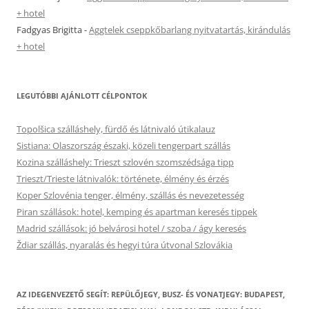
+ hotel
Fadgyas Brigitta
-
Aggtelek cseppkőbarlang nyitvatartás, kirándulás
+ hotel
LEGUTÓBBI AJÁNLOTT CÉLPONTOK
Topolšica szálláshely, fürdő és látnivaló útikalauz
Sistiana: Olaszország északi, közeli tengerpart szállás
Kozina szálláshely: Trieszt szlovén szomszédsága tipp
Trieszt/Trieste látnivalók: története, élmény és érzés
Koper Szlovénia tenger, élmény, szállás és nevezetesség
Piran szállások: hotel, kemping és apartman keresés tippek
Madrid szállások: jó belvárosi hotel / szoba / ágy keresés
Ždiar szállás, nyaralás és hegyi túra útvonal Szlovákia
AZ IDEGENVEZETŐ SEGÍT: REPÜLŐJEGY, BUSZ- ÉS VONATJEGY: BUDAPEST,