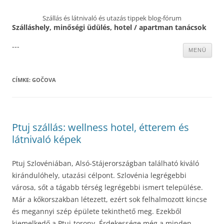
Szállás és látnivaló és utazás tippek blog-fórum
Szálláshely, minőségi üdülés, hotel / apartman tanácsok
---
Kilépés
MENÜ
a
tartalomba
CÍMKE:
GOČOVA
Ptuj szállás: wellness hotel, étterem és
látnivaló képek
Ptuj Szlovéniában, Alsó-Stájerországban található kiváló
kirándulóhely, utazási célpont. Szlovénia legrégebbi
városa, sőt a tágabb térség legrégebbi ismert települése.
Már a kőkorszakban létezett, ezért sok felhalmozott kincse
és megannyi szép épülete tekinthető meg. Ezekből
kiemelkedő a Ptuj-torony. Érdekessége még a minden