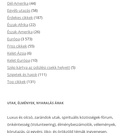
Dél-Amerika
(44)
Egyéb utazás
(58)
Érdekes cikkek
(187)
Észak-Afrika
(22)
Észak-Amerika
(26)
Európa
(3 573)
Friss cikkek
(55)
Kelet-Ázsia
(6)
Kelet-Európa
(10)
Szép kártya az üdülési csekk helyett
(5)
Szigetek és hajok
(111)
Top cikkek
(131)
UTAK, ÉLMÉNYEK, NYARALÁS ÁRAK
Luxus és olcsó, zarándok utak, spirituális közösségek-fórum,
önkéntesség (Volunteering), élménybeszámolók, vélemények,
körutazás, új egyéni, öko- és örökzöld témák ingyenesen.