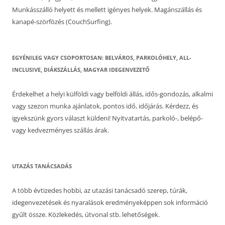
Munkásszálló helyett és mellett igényes helyek. Magánszállás és
kanapé-szörfözés (CouchSurfing).
EGYÉNILEG VAGY CSOPORTOSAN: BELVÁROS, PARKOLÓHELY, ALL-
INCLUSIVE, DIÁKSZÁLLÁS, MAGYAR IDEGENVEZETŐ
Érdekelhet a helyi külföldi vagy belföldi állás, idős-gondozás, alkalmi
vagy szezon munka ajánlatok, pontos idő, időjárás. Kérdezz, és
igyekszünk gyors választ küldeni! Nyitvatartás, parkoló-, belépő-
vagy kedvezményes szállás árak.
UTAZÁS TANÁCSADÁS
A több évtizedes hobbi, az utazási tanácsadó szerep, túrák,
idegenvezetések és nyaralások eredményeképpen sok információ
gyűlt össze. Közlekedés, útvonal stb. lehetőségek.