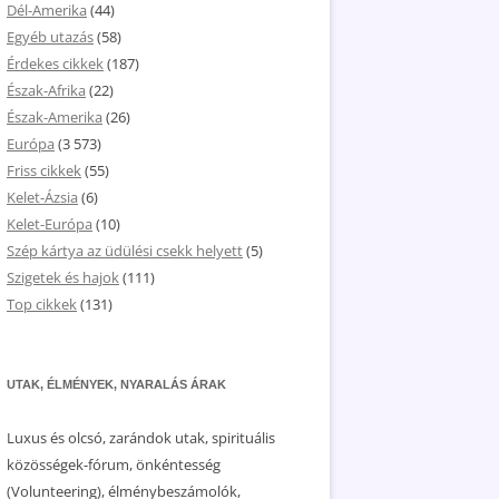
Dél-Amerika
(44)
Egyéb utazás
(58)
Érdekes cikkek
(187)
Észak-Afrika
(22)
Észak-Amerika
(26)
Európa
(3 573)
Friss cikkek
(55)
Kelet-Ázsia
(6)
Kelet-Európa
(10)
Szép kártya az üdülési csekk helyett
(5)
Szigetek és hajok
(111)
Top cikkek
(131)
UTAK, ÉLMÉNYEK, NYARALÁS ÁRAK
Luxus és olcsó, zarándok utak, spirituális
közösségek-fórum, önkéntesség
(Volunteering), élménybeszámolók,