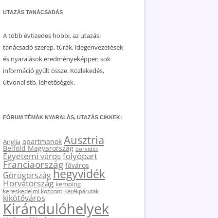
UTAZÁS TANÁCSADÁS
A több évtizedes hobbi, az utazási
tanácsadó szerep, túrák, idegenvezetések
és nyaralások eredményeképpen sok
információ gyűlt össze. Közlekedés,
útvonal stb. lehetőségek.
FÓRUM TÉMÁK NYARALÁS, UTAZÁS CIKKEK:
Ausztria
apartmanok
Anglia
Belföld Magyarország
borvidék
Egyetemi város
folyópart
Franciaország
főváros
hegyvidék
Görögország
Horvátország
kemping
kereskedelmi központ
Kerékpárutak
kikötőváros
Kirándulóhelyek