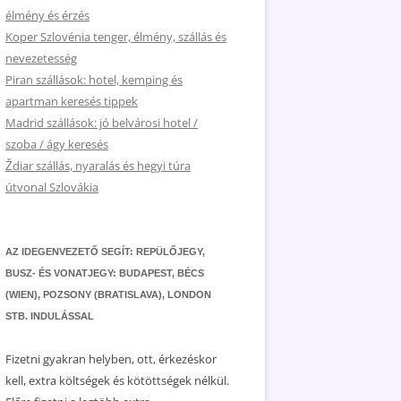
élmény és érzés
Koper Szlovénia tenger, élmény, szállás és
nevezetesség
Piran szállások: hotel, kemping és
apartman keresés tippek
Madrid szállások: jó belvárosi hotel /
szoba / ágy keresés
Ždiar szállás, nyaralás és hegyi túra
útvonal Szlovákia
AZ IDEGENVEZETŐ SEGÍT: REPÜLŐJEGY,
BUSZ- ÉS VONATJEGY: BUDAPEST, BÉCS
(WIEN), POZSONY (BRATISLAVA), LONDON
STB. INDULÁSSAL
Fizetni gyakran helyben, ott, érkezéskor
kell, extra költségek és kötöttségek nélkül.