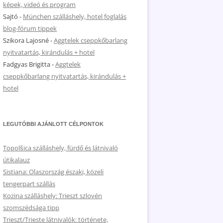
képek, videó és program
Sajtó
-
München szálláshely, hotel foglalás
blog-fórum tippek
Szikora Lajosné
-
Aggtelek cseppkőbarlang
nyitvatartás, kirándulás + hotel
Fadgyas Brigitta
-
Aggtelek
cseppkőbarlang nyitvatartás, kirándulás +
hotel
LEGUTÓBBI AJÁNLOTT CÉLPONTOK
Topolšica szálláshely, fürdő és látnivaló
útikalauz
Sistiana: Olaszország északi, közeli
tengerpart szállás
Kozina szálláshely: Trieszt szlovén
szomszédsága tipp
Trieszt/Trieste látnivalók: története,