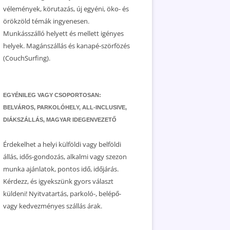
vélemények, körutazás, új egyéni, öko- és
örökzöld témák ingyenesen.
Munkásszálló helyett és mellett igényes
helyek. Magánszállás és kanapé-szörfözés
(CouchSurfing).
EGYÉNILEG VAGY CSOPORTOSAN:
BELVÁROS, PARKOLÓHELY, ALL-INCLUSIVE,
DIÁKSZÁLLÁS, MAGYAR IDEGENVEZETŐ
Érdekelhet a helyi külföldi vagy belföldi
állás, idős-gondozás, alkalmi vagy szezon
munka ajánlatok, pontos idő, időjárás.
Kérdezz, és igyekszünk gyors választ
küldeni! Nyitvatartás, parkoló-, belépő-
vagy kedvezményes szállás árak.