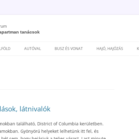
órum
/ apartman tanácsok
Kilépés
a
ELFÖLD
AUTÓVAL
BUSZ ÉS VONAT
HAJÓ, HAJÓZÁS
tartalomba
ások, látnivalók
okban található, District of Columbia kerületben.
amokban. Gyönyörű helyeket lelhetünk itt fel, és
ét sem, hogy bejárjuk a teljes várost. Last minute