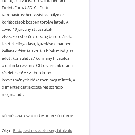
láthatjuk a választott valutanemben,
Forint, Euro, USD, CHF stb.
Koronavírus: beutazási szabályok /
korlátozások közben törölve lettek. A
covid-19 járvány statisztikák
visszakereshetőek, ország besorolások,
tesztek elfogadása, igazolások már nem
kellenek, friss és aktuális hírek mindig az
adott konzulátus / kormány hivatalos
oldalán keressünk! Ott olvassunk utána
részletesen! Az Airbnb kupon
kedvezmények időközben megszűntek, a
díjmentes csatlakozás/regisztráció
megmaradt.
KÉRDÉS-VÁLASZ ÚTITÁRS KERESŐ FÓRUM
Olga
-
Budapest nevezetesség, látnivaló