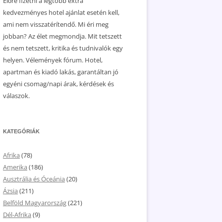
Előre fizetni a legtöbb extra
kedvezményes hotel ajánlat esetén kell,
ami nem visszatérítendő. Mi éri meg
jobban? Az élet megmondja. Mit tetszett
és nem tetszett, kritika és tudnivalók egy
helyen. Vélemények fórum. Hotel,
apartman és kiadó lakás, garantáltan jó
egyéni csomag/napi árak, kérdések és
válaszok.
KATEGÓRIÁK
Afrika
(78)
Amerika
(186)
Ausztrália és Óceánia
(20)
Ázsia
(211)
Belföld Magyarország
(221)
Dél-Afrika
(9)