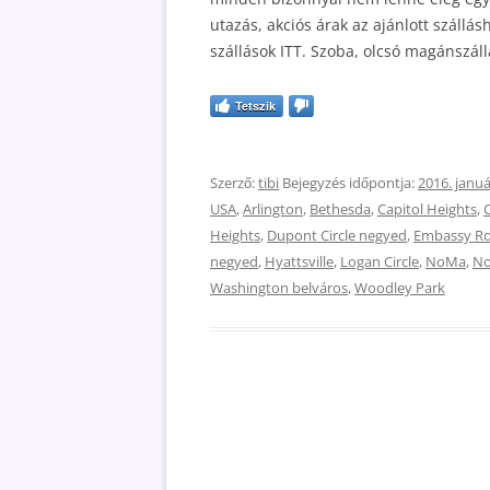
utazás, akciós árak az ajánlott szállás
szállások ITT. Szoba, olcsó magánszál
Tetszik
Szerző:
tibi
Bejegyzés időpontja:
2016. januá
USA
,
Arlington
,
Bethesda
,
Capitol Heights
,
C
Heights
,
Dupont Circle negyed
,
Embassy R
negyed
,
Hyattsville
,
Logan Circle
,
NoMa
,
No
Washington belváros
,
Woodley Park