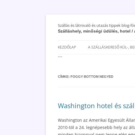
Szállás és látnivaló és utazás tippek blog-f
Szálláshely, minőségi üdülés, hotel 
KEZDŐLAP
A SZÁLLÁSKERESŐ KÜL-, B
---
SAN MARINO SZÁLLÁSOK ÉS
UTAZÁS OLCSÓBBAN 2018
CÍMKE:
FOGGY BOTTOM NEGYED
Washington hotel és száll
Washington az Amerikai Egyesült Állam
2010-től a 24. legnépesebb hely az áll
minden bizonnyal nem lenne elég egy h