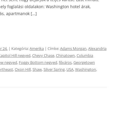
hely foglalási oldalakon: Washington hotel árak,
lás, apartmanok […]
r 24.
| Kategória:
Amerika
| Címke:
Adams Morgan
,
Alexandria
apitol Hill negyed
,
Chevy Chase
,
Chinatown
,
Columbia
ow negyed
,
Foggy Bottom negyed
,
főváros
,
Georgetown
rtheast
,
Oxon Hill
,
Shaw
,
Silver Spring
,
USA
,
Washington
,