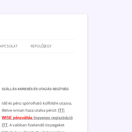
KAPCSOLAT
REPÜLŐJEGY
ADATVÉDELEM
JOGNYILATKOZAT
MÉDIAAJÁNLAT
SZÁLLÁS KERESÉS ÉS UTAZÁS SEGÍTSÉG
Idő és pénz spórolható külföldre utazva,
illetve onnan haza utalva pénzt:
ITT:
WISE pénzváltás
Ingyenes regisztráció
. A valóban fizetendő összegeket
ITT