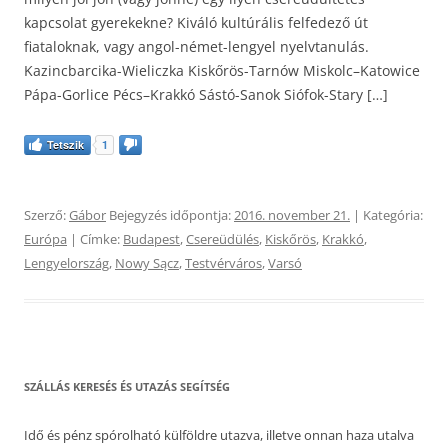
kapcsolat gyerekekne? Kiváló kultúrális felfedező út
fiataloknak, vagy angol-német-lengyel nyelvtanulás.
Kazincbarcika-Wieliczka Kiskőrös-Tarnów Miskolc–Katowice
Pápa-Gorlice Pécs–Krakkó Sástó-Sanok Siófok-Stary […]
Tetszik
1
Szerző:
Gábor
Bejegyzés időpontja:
2016. november 21.
| Kategória:
Európa
| Címke:
Budapest
,
Csereüdülés
,
Kiskőrös
,
Krakkó
,
Lengyelország
,
Nowy Sącz
,
Testvérváros
,
Varsó
SZÁLLÁS KERESÉS ÉS UTAZÁS SEGÍTSÉG
Idő és pénz spórolható külföldre utazva, illetve onnan haza utalva