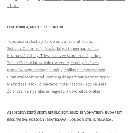
+ hotel
LEGUTÓBBI AJÁNLOTT CÉLPONTOK
Topolšica szálláshely, fürdő és látnivaló útikalauz
Sistiana: Olaszország északi, közeli tengerpart szállás
Kozina szálláshely: Trieszt szlovén szomszédsága tipp
Trieszt/Trieste látnivalók: története, élmény és érzés
Koper Szlovénia tenger, élmény, szállás és nevezetesség
Piran szállások: hotel, kemping és apartman keresés tippek
Madrid szállások: jó belvárosi hotel / szoba / ágy keresés
Ždiar szállás, nyaralás és hegyi túra útvonal Szlovákia
AZ IDEGENVEZETŐ SEGÍT: REPÜLŐJEGY, BUSZ- ÉS VONATJEGY: BUDAPEST,
BÉCS (WIEN), POZSONY (BRATISLAVA), LONDON STB. INDULÁSSAL