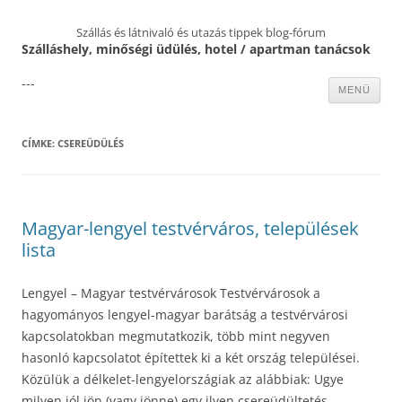
Szállás és látnivaló és utazás tippek blog-fórum
Szálláshely, minőségi üdülés, hotel / apartman tanácsok
---
Kilépés
MENÜ
a
tartalomba
CÍMKE:
CSEREÜDÜLÉS
Magyar-lengyel testvérváros, települések
lista
Lengyel – Magyar testvérvárosok Testvérvárosok a
hagyományos lengyel-magyar barátság a testvérvárosi
kapcsolatokban megmutatkozik, több mint negyven
hasonló kapcsolatot építettek ki a két ország települései.
Közülük a délkelet-lengyelországiak az alábbiak: Ugye
milyen jól jön (vagy jönne) egy ilyen csereüdültetés