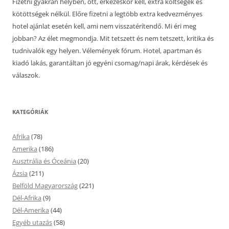
Fizetni gyakran helyben, ott, érkezéskor kell, extra költségek és
kötöttségek nélkül. Előre fizetni a legtöbb extra kedvezményes
hotel ajánlat esetén kell, ami nem visszatérítendő. Mi éri meg
jobban? Az élet megmondja. Mit tetszett és nem tetszett, kritika és
tudnivalók egy helyen. Vélemények fórum. Hotel, apartman és
kiadó lakás, garantáltan jó egyéni csomag/napi árak, kérdések és
válaszok.
KATEGÓRIÁK
Afrika
(78)
Amerika
(186)
Ausztrália és Óceánia
(20)
Ázsia
(211)
Belföld Magyarország
(221)
Dél-Afrika
(9)
Dél-Amerika
(44)
Egyéb utazás
(58)