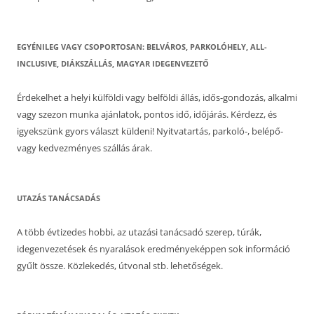
EGYÉNILEG VAGY CSOPORTOSAN: BELVÁROS, PARKOLÓHELY, ALL-
INCLUSIVE, DIÁKSZÁLLÁS, MAGYAR IDEGENVEZETŐ
Érdekelhet a helyi külföldi vagy belföldi állás, idős-gondozás, alkalmi
vagy szezon munka ajánlatok, pontos idő, időjárás. Kérdezz, és
igyekszünk gyors választ küldeni! Nyitvatartás, parkoló-, belépő-
vagy kedvezményes szállás árak.
UTAZÁS TANÁCSADÁS
A több évtizedes hobbi, az utazási tanácsadó szerep, túrák,
idegenvezetések és nyaralások eredményeképpen sok információ
gyűlt össze. Közlekedés, útvonal stb. lehetőségek.