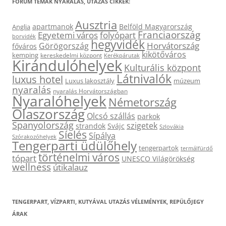
FÓRUM TÉMÁK NYARALÁS, UTAZÁS CIKKEK:
Ausztria
apartmanok
Belföld Magyarország
Anglia
Franciaország
Egyetemi város
folyópart
borvidék
hegyvidék
Horvátország
Görögország
főváros
kikötőváros
kemping
kereskedelmi központ
Kerékpárutak
Kirándulóhelyek
Kulturális központ
Látnivalók
luxus hotel
Luxus lakosztály
múzeum
nyaralás
nyaralás Horvátországban
Nyaralóhelyek
Németország
Olaszország
Olcsó szállás
parkok
Spanyolország
szigetek
strandok
Svájc
Szlovákia
Síelés
Sípálya
Szórakozóhelyek
Tengerparti üdülőhely
tengerpartok
termálfürdő
történelmi város
tópart
UNESCO Világörökség
wellness
útikalauz
TENGERPART, VÍZPARTI, KUTYÁVAL UTAZÁS VÉLEMÉNYEK, REPÜLŐJEGY
ÁRAK