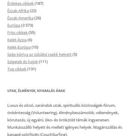
Érdekes cikkek
(187)
Észak-Afrika
(22)
Észak-Amerika
(26)
Európa
(3 573)
Friss cikkek
(55)
Kelet-Ázsia
(6)
Kelet-Európa
(10)
Szép kártya az üdülési csekk helyett
(5)
Szigetek és hajok
(111)
Top cikkek
(131)
UTAK, ÉLMÉNYEK, NYARALÁS ÁRAK
Luxus és olcsó, zarándok utak, spirituális közösségek-fórum,
önkéntesség (Volunteering), élménybeszámolók, vélemények,
körutazás, új egyéni, öko- és örökzöld témák ingyenesen.
Munkásszálló helyett és mellett igényes helyek. Magánszállás és
kanapé-szörfözés (CouchSurfing).