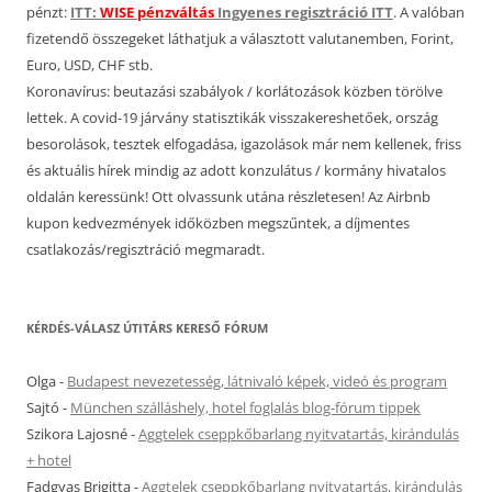
pénzt:
ITT:
WISE pénzváltás
Ingyenes regisztráció ITT
. A valóban
fizetendő összegeket láthatjuk a választott valutanemben, Forint,
Euro, USD, CHF stb.
Koronavírus: beutazási szabályok / korlátozások közben törölve
lettek. A covid-19 járvány statisztikák visszakereshetőek, ország
besorolások, tesztek elfogadása, igazolások már nem kellenek, friss
és aktuális hírek mindig az adott konzulátus / kormány hivatalos
oldalán keressünk! Ott olvassunk utána részletesen! Az Airbnb
kupon kedvezmények időközben megszűntek, a díjmentes
csatlakozás/regisztráció megmaradt.
KÉRDÉS-VÁLASZ ÚTITÁRS KERESŐ FÓRUM
Olga
-
Budapest nevezetesség, látnivaló képek, videó és program
Sajtó
-
München szálláshely, hotel foglalás blog-fórum tippek
Szikora Lajosné
-
Aggtelek cseppkőbarlang nyitvatartás, kirándulás
+ hotel
Fadgyas Brigitta
-
Aggtelek cseppkőbarlang nyitvatartás, kirándulás