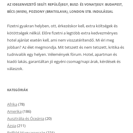
AZ IDEGENVEZETŐ SEGÍT: REPÜLŐJEGY, BUSZ- ÉS VONATJEGY: BUDAPEST,
BÉCS (WIEN), POZSONY (BRATISLAVA), LONDON STB. INDULÁSSAL
Fizetni gyakran helyben, ott, érkezéskor kell, extra költségek és
kötöttségek nélkül. Előre fizetni a legtöbb extra kedvezményes
hotel ajánlat esetén kell, ami nem visszatérítendő. Mi éri meg
jobban? Az élet megmondja. Mit tetszett és nem tetszett, kritika és
tudnivalók egy helyen. Vélemények fórum. Hotel, apartman és
kiadó lakás, garantáltan jó egyéni csomag/napi árak, kérdések és
válaszok.
KATEGÓRIÁK
Afrika
(78)
Amerika
(186)
Ausztrália és Óceánia
(20)
Ázsia
(211)
Belföld Magyarország
(221)