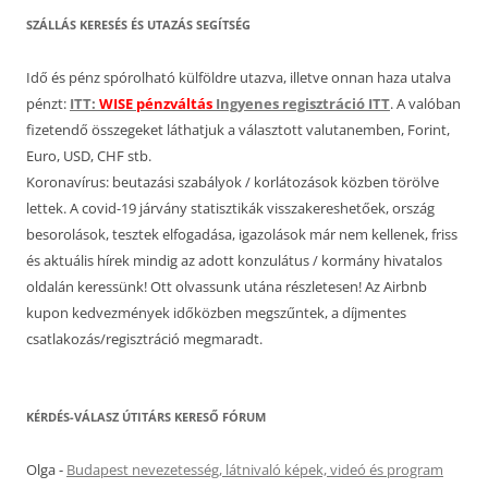
SZÁLLÁS KERESÉS ÉS UTAZÁS SEGÍTSÉG
Idő és pénz spórolható külföldre utazva, illetve onnan haza utalva
pénzt:
ITT:
WISE pénzváltás
Ingyenes regisztráció ITT
. A valóban
fizetendő összegeket láthatjuk a választott valutanemben, Forint,
Euro, USD, CHF stb.
Koronavírus: beutazási szabályok / korlátozások közben törölve
lettek. A covid-19 járvány statisztikák visszakereshetőek, ország
besorolások, tesztek elfogadása, igazolások már nem kellenek, friss
és aktuális hírek mindig az adott konzulátus / kormány hivatalos
oldalán keressünk! Ott olvassunk utána részletesen! Az Airbnb
kupon kedvezmények időközben megszűntek, a díjmentes
csatlakozás/regisztráció megmaradt.
KÉRDÉS-VÁLASZ ÚTITÁRS KERESŐ FÓRUM
Olga
-
Budapest nevezetesség, látnivaló képek, videó és program