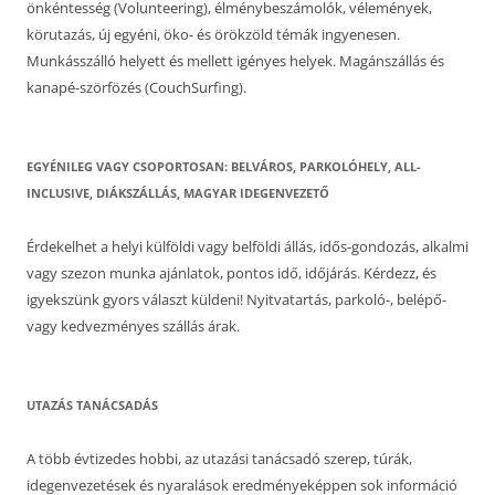
önkéntesség (Volunteering), élménybeszámolók, vélemények,
körutazás, új egyéni, öko- és örökzöld témák ingyenesen.
Munkásszálló helyett és mellett igényes helyek. Magánszállás és
kanapé-szörfözés (CouchSurfing).
EGYÉNILEG VAGY CSOPORTOSAN: BELVÁROS, PARKOLÓHELY, ALL-
INCLUSIVE, DIÁKSZÁLLÁS, MAGYAR IDEGENVEZETŐ
Érdekelhet a helyi külföldi vagy belföldi állás, idős-gondozás, alkalmi
vagy szezon munka ajánlatok, pontos idő, időjárás. Kérdezz, és
igyekszünk gyors választ küldeni! Nyitvatartás, parkoló-, belépő-
vagy kedvezményes szállás árak.
UTAZÁS TANÁCSADÁS
A több évtizedes hobbi, az utazási tanácsadó szerep, túrák,
idegenvezetések és nyaralások eredményeképpen sok információ