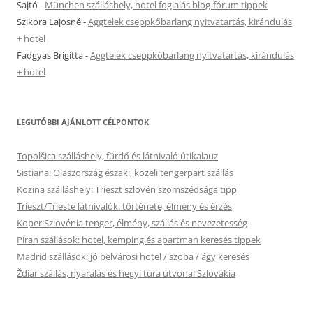
Sajtó
-
München szálláshely, hotel foglalás blog-fórum tippek
Szikora Lajosné
-
Aggtelek cseppkőbarlang nyitvatartás, kirándulás
+ hotel
Fadgyas Brigitta
-
Aggtelek cseppkőbarlang nyitvatartás, kirándulás
+ hotel
LEGUTÓBBI AJÁNLOTT CÉLPONTOK
Topolšica szálláshely, fürdő és látnivaló útikalauz
Sistiana: Olaszország északi, közeli tengerpart szállás
Kozina szálláshely: Trieszt szlovén szomszédsága tipp
Trieszt/Trieste látnivalók: története, élmény és érzés
Koper Szlovénia tenger, élmény, szállás és nevezetesség
Piran szállások: hotel, kemping és apartman keresés tippek
Madrid szállások: jó belvárosi hotel / szoba / ágy keresés
Ždiar szállás, nyaralás és hegyi túra útvonal Szlovákia