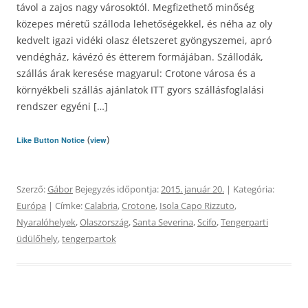
távol a zajos nagy városoktól. Megfizethető minőség
közepes méretű szálloda lehetőségekkel, és néha az oly
kedvelt igazi vidéki olasz életszeret gyöngyszemei, apró
vendégház, kávézó és étterem formájában. Szállodák,
szállás árak keresése magyarul: Crotone városa és a
környékbeli szállás ajánlatok ITT gyors szállásfoglalási
rendszer egyéni […]
(
)
Like Button Notice
view
Szerző:
Gábor
Bejegyzés időpontja:
2015. január 20.
| Kategória:
Európa
| Címke:
Calabria
,
Crotone
,
Isola Capo Rizzuto
,
Nyaralóhelyek
,
Olaszország
,
Santa Severina
,
Scifo
,
Tengerparti
üdülőhely
,
tengerpartok