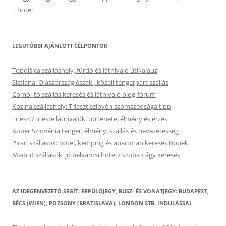
+ hotel
LEGUTÓBBI AJÁNLOTT CÉLPONTOK
Topolšica szálláshely, fürdő és látnivaló útikalauz
Sistiana: Olaszország északi, közeli tengerpart szállás
Comói-tó szállás keresés és látnivaló blog-fórum
Kozina szálláshely: Trieszt szlovén szomszédsága tipp
Trieszt/Trieste látnivalók: története, élmény és érzés
Koper Szlovénia tenger, élmény, szállás és nevezetesség
Piran szállások: hotel, kemping és apartman keresés tippek
Madrid szállások: jó belvárosi hotel / szoba / ágy keresés
AZ IDEGENVEZETŐ SEGÍT: REPÜLŐJEGY, BUSZ- ÉS VONATJEGY: BUDAPEST,
BÉCS (WIEN), POZSONY (BRATISLAVA), LONDON STB. INDULÁSSAL