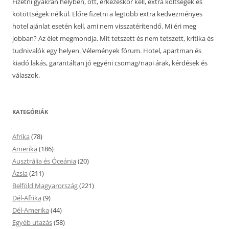
Fizetni gyakran helyben, ott, érkezéskor kell, extra költségek és
kötöttségek nélkül. Előre fizetni a legtöbb extra kedvezményes
hotel ajánlat esetén kell, ami nem visszatérítendő. Mi éri meg
jobban? Az élet megmondja. Mit tetszett és nem tetszett, kritika és
tudnivalók egy helyen. Vélemények fórum. Hotel, apartman és
kiadó lakás, garantáltan jó egyéni csomag/napi árak, kérdések és
válaszok.
KATEGÓRIÁK
Afrika
(78)
Amerika
(186)
Ausztrália és Óceánia
(20)
Ázsia
(211)
Belföld Magyarország
(221)
Dél-Afrika
(9)
Dél-Amerika
(44)
Egyéb utazás
(58)