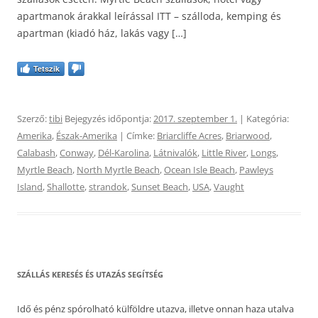
apartmanok árakkal leírással ITT – szálloda, kemping és
apartman (kiadó ház, lakás vagy […]
Tetszik
Szerző:
tibi
Bejegyzés időpontja:
2017. szeptember 1.
| Kategória:
Amerika
,
Észak-Amerika
| Címke:
Briarcliffe Acres
,
Briarwood
,
Calabash
,
Conway
,
Dél-Karolina
,
Látnivalók
,
Little River
,
Longs
,
Myrtle Beach
,
North Myrtle Beach
,
Ocean Isle Beach
,
Pawleys
Island
,
Shallotte
,
strandok
,
Sunset Beach
,
USA
,
Vaught
SZÁLLÁS KERESÉS ÉS UTAZÁS SEGÍTSÉG
Idő és pénz spórolható külföldre utazva, illetve onnan haza utalva