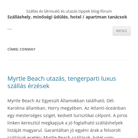
Szállás és látnivaló és utazás tippek blog-fórum
Szálláshely, minőségi üdülés, hotel / apartman tanácsok
---
Kilépés
MENÜ
a
tartalomba
CÍMKE:
CONWAY
Myrtle Beach utazás, tengerparti luxus
szállás érzések
Myrtle Beach Az Egyesült Államokban található, Dél-
Karolina államban, Horry megyében. Az Atlanti-óceánban
egy mesterséges sziget, kedvelt turisztikai célpont. A piros
linken keresztül megkapjuk a jó foglalható szálláshelyek
listáját magyarul. Garantáltan jó egyéni árak a felsorolt
szállások esetén: Myrtle Beach szállások, hotel vagy