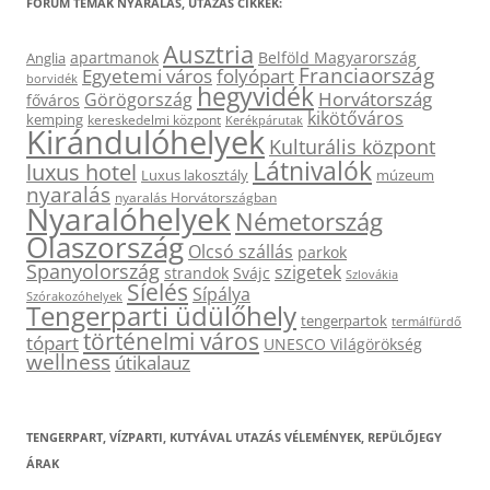
FÓRUM TÉMÁK NYARALÁS, UTAZÁS CIKKEK:
Ausztria
apartmanok
Belföld Magyarország
Anglia
Franciaország
Egyetemi város
folyópart
borvidék
hegyvidék
Horvátország
Görögország
főváros
kikötőváros
kemping
kereskedelmi központ
Kerékpárutak
Kirándulóhelyek
Kulturális központ
Látnivalók
luxus hotel
Luxus lakosztály
múzeum
nyaralás
nyaralás Horvátországban
Nyaralóhelyek
Németország
Olaszország
Olcsó szállás
parkok
Spanyolország
szigetek
strandok
Svájc
Szlovákia
Síelés
Sípálya
Szórakozóhelyek
Tengerparti üdülőhely
tengerpartok
termálfürdő
történelmi város
tópart
UNESCO Világörökség
wellness
útikalauz
TENGERPART, VÍZPARTI, KUTYÁVAL UTAZÁS VÉLEMÉNYEK, REPÜLŐJEGY
ÁRAK