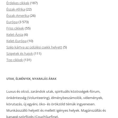
Érdekes cikkek
(187)
Észak-Afrika
(22)
Észak-Amerika
(26)
Európa
(3 573)
Friss cikkek
(55)
Kelet-Ázsia
(6)
Kelet-Európa
(10)
Szép kártya az üdülési csekk helyett
(5)
Szigetek és hajok
(111)
Top cikkek
(131)
UTAK, ÉLMÉNYEK, NYARALÁS ÁRAK
Luxus és olcsó, zarándok utak, spirituális közösségek-fórum,
önkéntesség (Volunteering), élménybeszámolók, vélemények,
körutazás, új egyéni, öko- és örökzöld témák ingyenesen.
Munkásszálló helyett és mellett igényes helyek. Magánszállás és
kanapé-szörfözés (CouchSurfing).