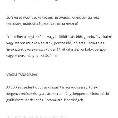
EGYÉNILEG VAGY CSOPORTOSAN: BELVÁROS, PARKOLÓHELY, ALL-
INCLUSIVE, DIÁKSZÁLLÁS, MAGYAR IDEGENVEZETŐ
Érdekelhet a helyi külföldi vagy belföldi állás, idős-gondozás, alkalmi
vagy szezon munka ajánlatok, pontos idő, időjárás. Kérdezz, és
igyekszünk gyors választ küldeni! Nyitvatartás, parkoló-, belépő-
vagy kedvezményes szállás árak.
UTAZÁS TANÁCSADÁS
A több évtizedes hobbi, az utazási tanácsadó szerep, túrák,
idegenvezetések és nyaralások eredményeképpen sok információ
gyűlt össze. Közlekedés, útvonal stb. lehetőségek.