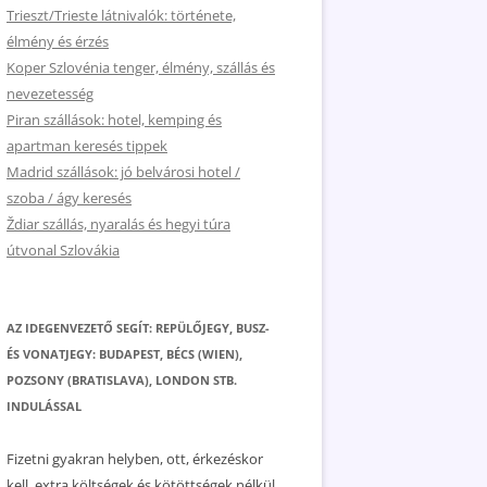
Trieszt/Trieste látnivalók: története,
élmény és érzés
Koper Szlovénia tenger, élmény, szállás és
nevezetesség
Piran szállások: hotel, kemping és
apartman keresés tippek
Madrid szállások: jó belvárosi hotel /
szoba / ágy keresés
Ždiar szállás, nyaralás és hegyi túra
útvonal Szlovákia
AZ IDEGENVEZETŐ SEGÍT: REPÜLŐJEGY, BUSZ-
ÉS VONATJEGY: BUDAPEST, BÉCS (WIEN),
POZSONY (BRATISLAVA), LONDON STB.
INDULÁSSAL
Fizetni gyakran helyben, ott, érkezéskor
kell, extra költségek és kötöttségek nélkül.