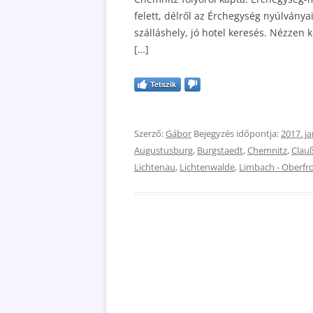
felett, délről az Érchegység nyúlvány
szálláshely, jó hotel keresés. Nézzen
[…]
Tetszik
Szerző:
Gábor
Bejegyzés időpontja:
2017. ja
Augustusburg
,
Burgstaedt
,
Chemnitz
,
Clau
Lichtenau
,
Lichtenwalde
,
Limbach - Oberfr