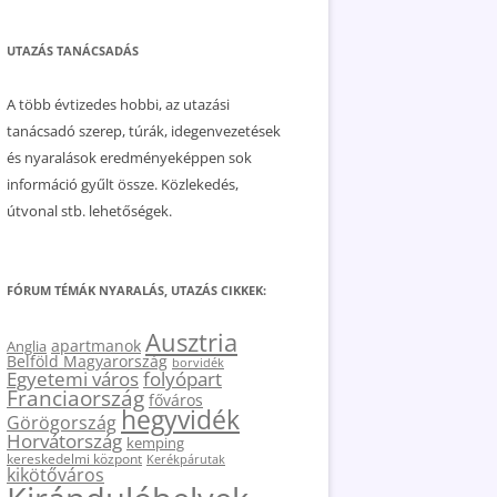
UTAZÁS TANÁCSADÁS
A több évtizedes hobbi, az utazási
tanácsadó szerep, túrák, idegenvezetések
és nyaralások eredményeképpen sok
információ gyűlt össze. Közlekedés,
útvonal stb. lehetőségek.
FÓRUM TÉMÁK NYARALÁS, UTAZÁS CIKKEK:
Ausztria
apartmanok
Anglia
Belföld Magyarország
borvidék
Egyetemi város
folyópart
Franciaország
főváros
hegyvidék
Görögország
Horvátország
kemping
kereskedelmi központ
Kerékpárutak
kikötőváros