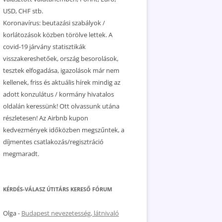
USD, CHF stb.
Koronavírus: beutazási szabályok /
korlátozások közben törölve lettek. A
covid-19 járvány statisztikák
visszakereshetőek, ország besorolások,
tesztek elfogadása, igazolások már nem
kellenek, friss és aktuális hírek mindig az
adott konzulátus / kormány hivatalos
oldalán keressünk! Ott olvassunk utána
részletesen! Az Airbnb kupon
kedvezmények időközben megszűntek, a
díjmentes csatlakozás/regisztráció
megmaradt.
KÉRDÉS-VÁLASZ ÚTITÁRS KERESŐ FÓRUM
Olga
-
Budapest nevezetesség, látnivaló