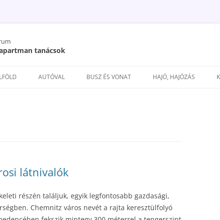
órum
/ apartman tanácsok
Kilépés
a
ELFÖLD
AUTÓVAL
BUSZ ÉS VONAT
HAJÓ, HAJÓZÁS
tartalomba
osi látnivalók
eti részén találjuk, egyik legfontosabb gazdasági,
rségben. Chemnitz város nevét a rajta keresztülfolyó
medencében fekszik mintegy 300 méterrel a tengerszint