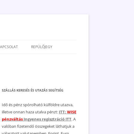
KAPCSOLAT
REPÜLŐJEGY
ADATVÉDELEM
JOGNYILATKOZAT
MÉDIAAJÁNLAT
SZÁLLÁS KERESÉS ÉS UTAZÁS SEGÍTSÉG
Idő és pénz spórolható külföldre utazva,
illetve onnan haza utalva pénzt:
ITT:
WISE
pénzváltás
Ingyenes regisztráció ITT
. A
valóban fizetendő összegeket láthatjuk a
választott valutanemben, Forint, Euro,