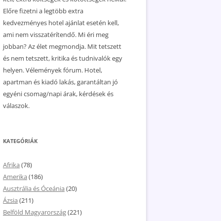
Előre fizetni a legtöbb extra
kedvezményes hotel ajánlat esetén kell,
ami nem visszatérítendő. Mi éri meg
jobban? Az élet megmondja. Mit tetszett
és nem tetszett, kritika és tudnivalók egy
helyen. Vélemények fórum. Hotel,
apartman és kiadó lakás, garantáltan jó
egyéni csomag/napi árak, kérdések és
válaszok.
KATEGÓRIÁK
Afrika
(78)
Amerika
(186)
Ausztrália és Óceánia
(20)
Ázsia
(211)
Belföld Magyarország
(221)