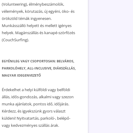
(Volunteering), élménybeszámolók,
vélemények, körutazás, új egyéni, öko- és
örökzöld témák ingyenesen.
Munkásszálló helyett és mellett igényes
helyek. Magánszállás és kanapé-szörfözés
(CouchSurfing).
EGYÉNILEG VAGY CSOPORTOSAN: BELVÁROS,
PARKOLÓHELY, ALL-INCLUSIVE, DIÁKSZÁLLÁS,
MAGYAR IDEGENVEZETŐ
Érdekelhet a helyi külföldi vagy belföldi
állás, idős-gondozás, alkalmi vagy szezon
munka ajánlatok, pontos idő, időjárás.
Kérdezz, és igyekszünk gyors választ
küldeni! Nyitvatartás, parkoló-, belépő-
vagy kedvezményes szállás árak.