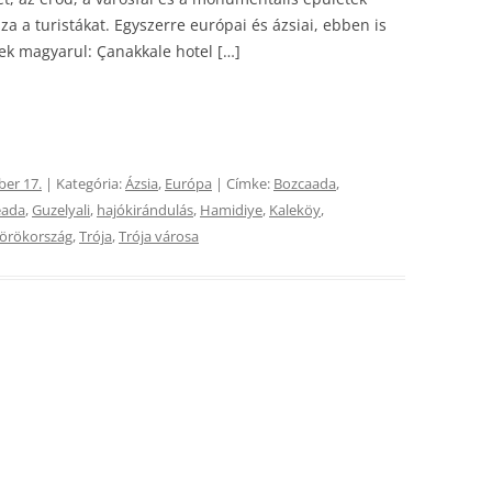
za a turistákat. Egyszerre európai és ázsiai, ebben is
ek magyarul: Çanakkale hotel […]
ber 17.
| Kategória:
Ázsia
,
Európa
| Címke:
Bozcaada
,
eada
,
Guzelyali
,
hajókirándulás
,
Hamidiye
,
Kaleköy
,
örökország
,
Trója
,
Trója városa