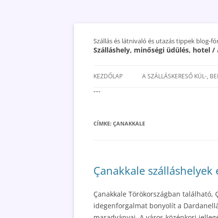
Szállás és látnivaló és utazás tippek blog-f
Szálláshely, minőségi üdülés, hotel 
KEZDŐLAP
A SZÁLLÁSKERESŐ KÜL-, B
---
SAN MARINO SZÁLLÁSOK ÉS
UTAZÁS OLCSÓBBAN 2018
CÍMKE:
ÇANAKKALE
Çanakkale szálláshelyek é
Çanakkale Törökországban található, 
idegenforgalmat bonyolít a Dardanellá
maradványai. A város középkori jelleg