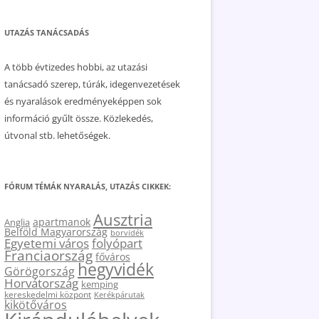
UTAZÁS TANÁCSADÁS
A több évtizedes hobbi, az utazási
tanácsadó szerep, túrák, idegenvezetések
és nyaralások eredményeképpen sok
információ gyűlt össze. Közlekedés,
útvonal stb. lehetőségek.
FÓRUM TÉMÁK NYARALÁS, UTAZÁS CIKKEK:
Ausztria
apartmanok
Anglia
Belföld Magyarország
borvidék
Egyetemi város
folyópart
Franciaország
főváros
hegyvidék
Görögország
Horvátország
kemping
kereskedelmi központ
Kerékpárutak
kikötőváros