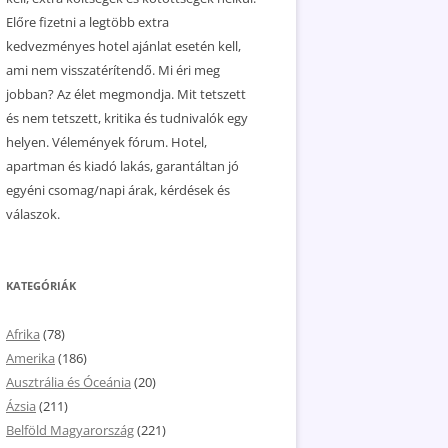
Előre fizetni a legtöbb extra
kedvezményes hotel ajánlat esetén kell,
ami nem visszatérítendő. Mi éri meg
jobban? Az élet megmondja. Mit tetszett
és nem tetszett, kritika és tudnivalók egy
helyen. Vélemények fórum. Hotel,
apartman és kiadó lakás, garantáltan jó
egyéni csomag/napi árak, kérdések és
válaszok.
KATEGÓRIÁK
Afrika
(78)
Amerika
(186)
Ausztrália és Óceánia
(20)
Ázsia
(211)
Belföld Magyarország
(221)