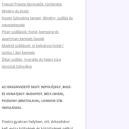
Trieszt/Trieste látnivalók: története,
élmény és érzés
Koper Szlovénia tenger, élmény, szállás és
nevezetesség
Piran szállások: hotel, kemping és
apartman keresés tippek
Madrid szállások: jó belvárosi hotel /
szoba / ágy keresés
Ždiar szállás, nyaralás és hegyi túra
útvonal Szlovákia
AZ IDEGENVEZETŐ SEGÍT: REPÜLŐJEGY, BUSZ-
ÉS VONATJEGY: BUDAPEST, BÉCS (WIEN),
POZSONY (BRATISLAVA), LONDON STB.
INDULÁSSAL
Fizetni gyakran helyben, ott, érkezéskor
kell, extra költségek és kötöttségek nélkül.