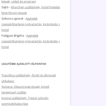
képek, videó és program
Sajtó
-
München szálláshely, hotel foglalás
blog-fórum tippek
Szikora Lajosné
-
Aggtelek
cseppkőbarlang nyitvatartás, kirándulás +
hotel
Fadgyas Brigitta
-
Aggtelek
cseppkőbarlang nyitvatartás, kirándulás +
hotel
LEGUTÓBBI AJÁNLOTT CÉLPONTOK
Topolšica szálláshely, fürdő és látnivaló
útikalauz
Sistiana: Olaszország északi, közeli
tengerpart szállás
Kozina szálláshely: Trieszt szlovén
szomszédsága tipp