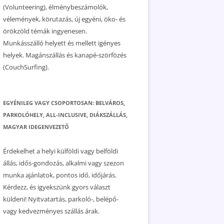
(Volunteering), élménybeszámolók,
vélemények, körutazás, új egyéni, öko- és
örökzöld témák ingyenesen.
Munkásszálló helyett és mellett igényes
helyek. Magánszállás és kanapé-szörfözés
(CouchSurfing).
EGYÉNILEG VAGY CSOPORTOSAN: BELVÁROS,
PARKOLÓHELY, ALL-INCLUSIVE, DIÁKSZÁLLÁS,
MAGYAR IDEGENVEZETŐ
Érdekelhet a helyi külföldi vagy belföldi
állás, idős-gondozás, alkalmi vagy szezon
munka ajánlatok, pontos idő, időjárás.
Kérdezz, és igyekszünk gyors választ
küldeni! Nyitvatartás, parkoló-, belépő-
vagy kedvezményes szállás árak.