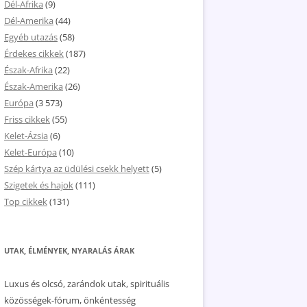
Dél-Afrika
(9)
Dél-Amerika
(44)
Egyéb utazás
(58)
Érdekes cikkek
(187)
Észak-Afrika
(22)
Észak-Amerika
(26)
Európa
(3 573)
Friss cikkek
(55)
Kelet-Ázsia
(6)
Kelet-Európa
(10)
Szép kártya az üdülési csekk helyett
(5)
Szigetek és hajok
(111)
Top cikkek
(131)
UTAK, ÉLMÉNYEK, NYARALÁS ÁRAK
Luxus és olcsó, zarándok utak, spirituális
közösségek-fórum, önkéntesség