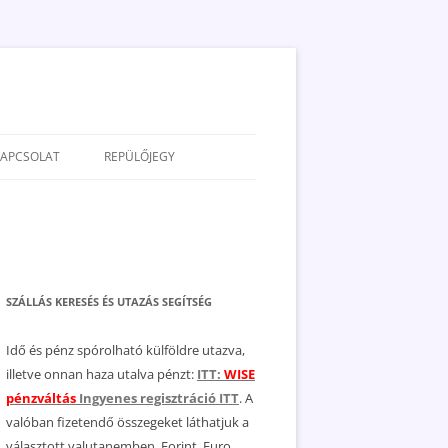
KAPCSOLAT
REPÜLŐJEGY
ADATVÉDELEM
JOGNYILATKOZAT
MÉDIAAJÁNLAT
SZÁLLÁS KERESÉS ÉS UTAZÁS SEGÍTSÉG
Idő és pénz spórolható külföldre utazva,
illetve onnan haza utalva pénzt:
ITT:
WISE
pénzváltás
Ingyenes regisztráció ITT
. A
valóban fizetendő összegeket láthatjuk a
választott valutanemben, Forint, Euro,