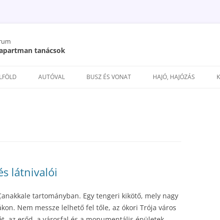
órum
/ apartman tanácsok
Kilépés
a
ELFÖLD
AUTÓVAL
BUSZ ÉS VONAT
HAJÓ, HAJÓZÁS
tartalomba
s látnivalói
Çanakkale tartományban. Egy tengeri kikötő, mely nagy
kon. Nem messze lelhető fel tőle, az ókori Trója város
ét, az erőd, a városfal és a monumentális épületek