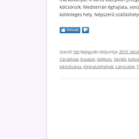
kölcsönzik. Mediterrán éghajlata, vonz
különleges hely. Népszerű szálláshely
Tetszik
Szerző:
tibi
Bejegyzés időpontja:
2015. októ
Çanakkale
,
Eceabat
,
Gelibolu
,
Geyikli
,
Gokc
kikötőváros
,
Kirándulóhelyek
,
Látnivalók
,
T