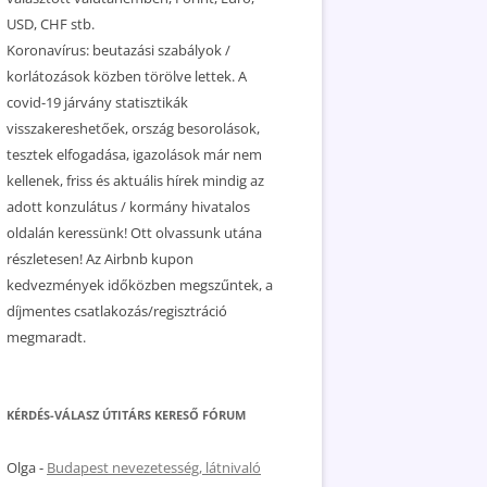
USD, CHF stb.
Koronavírus: beutazási szabályok /
korlátozások közben törölve lettek. A
covid-19 járvány statisztikák
visszakereshetőek, ország besorolások,
tesztek elfogadása, igazolások már nem
kellenek, friss és aktuális hírek mindig az
adott konzulátus / kormány hivatalos
oldalán keressünk! Ott olvassunk utána
részletesen! Az Airbnb kupon
kedvezmények időközben megszűntek, a
díjmentes csatlakozás/regisztráció
megmaradt.
KÉRDÉS-VÁLASZ ÚTITÁRS KERESŐ FÓRUM
Olga
-
Budapest nevezetesség, látnivaló