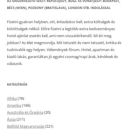
AZ IDEGENVEZETŐ SEGÍT: REPÜLŐJEGY, BUSZ- ÉS VONATJEGY: BUDAPEST,
BÉCS (WIEN), POZSONY (BRATISLAVA), LONDON STB. INDULÁSSAL
Fizetni gyakran helyben, ott, érkezéskor kell, extra költségek és
kötöttségek nélkül. Előre fizetni a legtöbb extra kedvezményes
hotel ajánlat esetén kell, ami nem visszatérítendő. Mi éri meg
jobban? Az élet megmondja. Mit tetszett és nem tetszett, kritika és
tudnivalók egy helyen. Vélemények fórum. Hotel, apartman és
kiadó lakás, garantáltan jó egyéni csomag/napi árak, kérdések és
válaszok.
KATEGÓRIÁK
Afrika
(78)
Amerika
(186)
Ausztrália és Óceánia
(20)
Ázsia
(211)
Belföld Magyarország
(221)