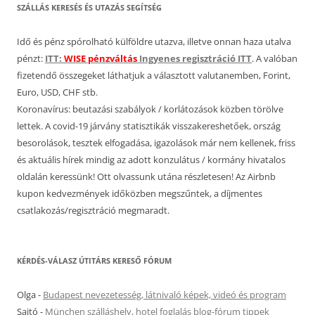
SZÁLLÁS KERESÉS ÉS UTAZÁS SEGÍTSÉG
Idő és pénz spórolható külföldre utazva, illetve onnan haza utalva
pénzt:
ITT:
WISE pénzváltás
Ingyenes regisztráció ITT
. A valóban
fizetendő összegeket láthatjuk a választott valutanemben, Forint,
Euro, USD, CHF stb.
Koronavírus: beutazási szabályok / korlátozások közben törölve
lettek. A covid-19 járvány statisztikák visszakereshetőek, ország
besorolások, tesztek elfogadása, igazolások már nem kellenek, friss
és aktuális hírek mindig az adott konzulátus / kormány hivatalos
oldalán keressünk! Ott olvassunk utána részletesen! Az Airbnb
kupon kedvezmények időközben megszűntek, a díjmentes
csatlakozás/regisztráció megmaradt.
KÉRDÉS-VÁLASZ ÚTITÁRS KERESŐ FÓRUM
Olga
-
Budapest nevezetesség, látnivaló képek, videó és program
Sajtó
-
München szálláshely, hotel foglalás blog-fórum tippek