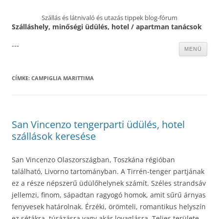
Szállás és látnivaló és utazás tippek blog-fórum
Szálláshely, minőségi üdülés, hotel / apartman tanácsok
---
Kilépés
MENÜ
a
tartalomba
CÍMKE:
CAMPIGLIA MARITTIMA
San Vincenzo tengerparti üdülés, hotel
szállások keresése
San Vincenzo Olaszországban, Toszkána régióban
található, Livorno tartományban. A Tirrén-tenger partjának
ez a része népszerű üdülőhelynek számít. Széles strandsáv
jellemzi, finom, sápadtan ragyogó homok, amit sűrű árnyas
fenyvesek határolnak. Érzéki, örömteli, romantikus helyszín
ez sétákra, túrázásra vagy akár lovaglásra. Teljes területe