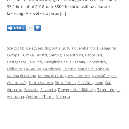
33.1 km², ahol 2018-ban 6800 fő körüli volt az állandó
lakosság. A következő piros […]
Tetszik
2
Szerző:
tibi
Bejegyzés időpontja:
2018. november 10.
| Kategória:
Európa
| Címke:
Baratti
,
Campiglia Marittima
,
Capoliveri
,
Castagneto Carducci
,
Castiglione della Pescaia
,
Donoratico
,
Follonica
,
La Caduta
,
La Sdriscia
,
Livorno
,
Marina di Bibbona
,
Marina di Campo
,
Marina di Castagneto Carducci
,
Nyaralóhelyek
,
Olaszország
,
Porto Azzurro
,
Portoferraio
,
San Gimignano
,
San
Vincenzo
,
Sassetta
,
Suvereto
,
Tengerparti üdülőhely
,
Tirrén-tenger
,
Venturina
,
Venturina Terme
,
Volterra