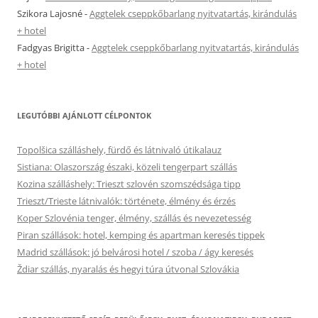
Szikora Lajosné
-
Aggtelek cseppkőbarlang nyitvatartás, kirándulás
+ hotel
Fadgyas Brigitta
-
Aggtelek cseppkőbarlang nyitvatartás, kirándulás
+ hotel
LEGUTÓBBI AJÁNLOTT CÉLPONTOK
Topolšica szálláshely, fürdő és látnivaló útikalauz
Sistiana: Olaszország északi, közeli tengerpart szállás
Kozina szálláshely: Trieszt szlovén szomszédsága tipp
Trieszt/Trieste látnivalók: története, élmény és érzés
Koper Szlovénia tenger, élmény, szállás és nevezetesség
Piran szállások: hotel, kemping és apartman keresés tippek
Madrid szállások: jó belvárosi hotel / szoba / ágy keresés
Ždiar szállás, nyaralás és hegyi túra útvonal Szlovákia