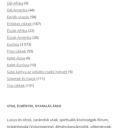
Dél-Afrika
(9)
Dél-Amerika
(44)
Egyéb utazás
(58)
Érdekes cikkek
(187)
Észak-Afrika
(22)
Észak-Amerika
(26)
Európa
(3 573)
Friss cikkek
(55)
Kelet-Ázsia
(6)
Kelet-Európa
(10)
Szép kártya az üdülési csekk helyett
(5)
Szigetek és hajok
(111)
Top cikkek
(131)
UTAK, ÉLMÉNYEK, NYARALÁS ÁRAK
Luxus és olcsó, zarándok utak, spirituális közösségek-fórum,
önkéntesség (Volunteering), élménybeszámolók, vélemények,