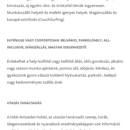
körutazás, új egyéni, öko- és örökzöld témák ingyenesen.
Munkásszálló helyett és mellett igényes helyek. Magánszállás és
kanapé-szörfözés (CouchSurfing).
EGYÉNILEG VAGY CSOPORTOSAN: BELVÁROS, PARKOLÓHELY, ALL-
INCLUSIVE, DIÁKSZÁLLÁS, MAGYAR IDEGENVEZETŐ
Érdekelhet a helyi külföldi vagy belföldi állás, idős-gondozás, alkalmi
vagy szezon munka ajánlatok, pontos idő, időjárás. Kérdezz, és
igyekszünk gyors választ küldeni! Nyitvatartás, parkoló-, belépő-
vagy kedvezményes szállás árak.
UTAZÁS TANÁCSADÁS
A több évtizedes hobbi, az utazási tanácsadó szerep, túrák,
idegenvezetések és nyaralások eredményeképpen sok információ