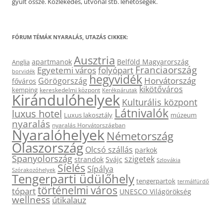
gyűlt össze. Közlekedés, útvonal stb. lehetőségek.
FÓRUM TÉMÁK NYARALÁS, UTAZÁS CIKKEK:
Ausztria
apartmanok
Belföld Magyarország
Anglia
Franciaország
Egyetemi város
folyópart
borvidék
hegyvidék
Horvátország
Görögország
főváros
kikötőváros
kemping
kereskedelmi központ
Kerékpárutak
Kirándulóhelyek
Kulturális központ
Látnivalók
luxus hotel
Luxus lakosztály
múzeum
nyaralás
nyaralás Horvátországban
Nyaralóhelyek
Németország
Olaszország
Olcsó szállás
parkok
Spanyolország
szigetek
strandok
Svájc
Szlovákia
Síelés
Sípálya
Szórakozóhelyek
Tengerparti üdülőhely
tengerpartok
termálfürdő
történelmi város
tópart
UNESCO Világörökség
wellness
útikalauz