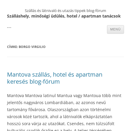
Szállás és látnivaló és utazás tippek blog-fórum
Szálláshely, minőségi üdülés, hotel / apartman tanácsok
---
Kilépés
MENÜ
a
tartalomba
CÍMKE:
BORGO VIRGILIO
Mantova szállás, hotel és apartman
keresés blog-fórum
Mantova Mantova latinul Mantua vagy Mantoua több mint
jelentős nagyváros Lombardiában, az azonos nevű
tartomány fővárosa. Olaszországban azon történelmi
városok közé tartozik, ahol a látnivalók elkápráztatóan
hosszú sora várja az utazókat. Csendes, nem túlzsúfolt
kulturális csodák őrzője ez a hely. A teljes térségében