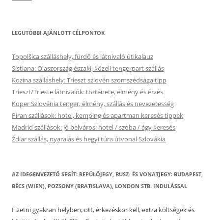
LEGUTÓBBI AJÁNLOTT CÉLPONTOK
Topolšica szálláshely, fürdő és látnivaló útikalauz
Sistiana: Olaszország északi, közeli tengerpart szállás
Kozina szálláshely: Trieszt szlovén szomszédsága tipp
Trieszt/Trieste látnivalók: története, élmény és érzés
Koper Szlovénia tenger, élmény, szállás és nevezetesség
Piran szállások: hotel, kemping és apartman keresés tippek
Madrid szállások: jó belvárosi hotel / szoba / ágy keresés
Ždiar szállás, nyaralás és hegyi túra útvonal Szlovákia
AZ IDEGENVEZETŐ SEGÍT: REPÜLŐJEGY, BUSZ- ÉS VONATJEGY: BUDAPEST,
BÉCS (WIEN), POZSONY (BRATISLAVA), LONDON STB. INDULÁSSAL
Fizetni gyakran helyben, ott, érkezéskor kell, extra költségek és