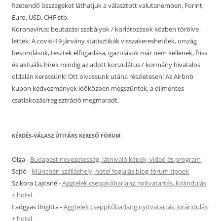
fizetendő összegeket láthatjuk a választott valutanemben, Forint,
Euro, USD, CHF stb.
Koronavírus: beutazási szabályok / korlátozások közben törölve
lettek. A covid-19 járvány statisztikák visszakereshetőek, ország
besorolások, tesztek elfogadása, igazolások már nem kellenek, friss
és aktuális hírek mindig az adott konzulátus / kormány hivatalos
oldalán keressünk! Ott olvassunk utána részletesen! Az Airbnb
kupon kedvezmények időközben megszűntek, a díjmentes
csatlakozás/regisztráció megmaradt.
KÉRDÉS-VÁLASZ ÚTITÁRS KERESŐ FÓRUM
Olga
-
Budapest nevezetesség, látnivaló képek, videó és program
Sajtó
-
München szálláshely, hotel foglalás blog-fórum tippek
Szikora Lajosné
-
Aggtelek cseppkőbarlang nyitvatartás, kirándulás
+ hotel
Fadgyas Brigitta
-
Aggtelek cseppkőbarlang nyitvatartás, kirándulás
+ hotel