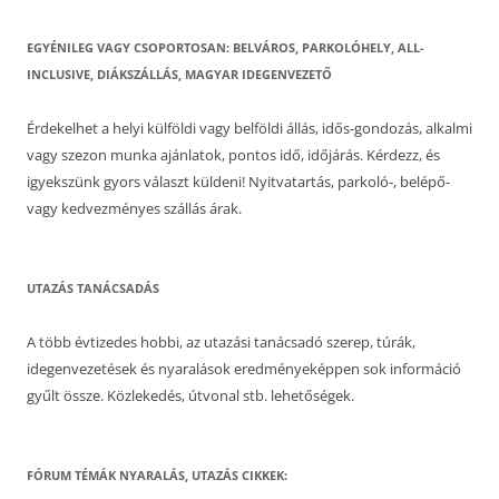
EGYÉNILEG VAGY CSOPORTOSAN: BELVÁROS, PARKOLÓHELY, ALL-
INCLUSIVE, DIÁKSZÁLLÁS, MAGYAR IDEGENVEZETŐ
Érdekelhet a helyi külföldi vagy belföldi állás, idős-gondozás, alkalmi
vagy szezon munka ajánlatok, pontos idő, időjárás. Kérdezz, és
igyekszünk gyors választ küldeni! Nyitvatartás, parkoló-, belépő-
vagy kedvezményes szállás árak.
UTAZÁS TANÁCSADÁS
A több évtizedes hobbi, az utazási tanácsadó szerep, túrák,
idegenvezetések és nyaralások eredményeképpen sok információ
gyűlt össze. Közlekedés, útvonal stb. lehetőségek.
FÓRUM TÉMÁK NYARALÁS, UTAZÁS CIKKEK: