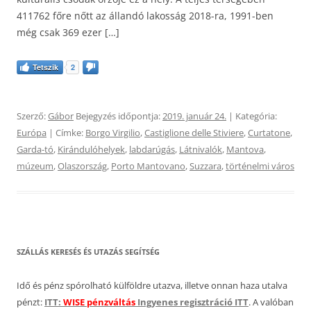
411762 főre nőtt az állandó lakosság 2018-ra, 1991-ben
még csak 369 ezer […]
Tetszik
2
Szerző:
Gábor
Bejegyzés időpontja:
2019. január 24.
| Kategória:
Európa
| Címke:
Borgo Virgilio
,
Castiglione delle Stiviere
,
Curtatone
,
Garda-tó
,
Kirándulóhelyek
,
labdarúgás
,
Látnivalók
,
Mantova
,
múzeum
,
Olaszország
,
Porto Mantovano
,
Suzzara
,
történelmi város
SZÁLLÁS KERESÉS ÉS UTAZÁS SEGÍTSÉG
Idő és pénz spórolható külföldre utazva, illetve onnan haza utalva
pénzt:
ITT:
WISE pénzváltás
Ingyenes regisztráció ITT
. A valóban