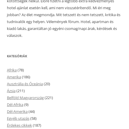
kötöttségek nélkül. Előre fizetni a legtöbb extra kedvezményes
hotel ajánlat esetén kell, ami nem visszatérítendő. Mi éri meg
jobban? Az élet megmondja. Mit tetszett és nem tetszett, kritika és
tudnivalók egy helyen. Vélemények fórum. Hotel, apartman és
kiadó lakás, garantáltan jó egyéni csomag/napi árak, kérdések és
válaszok.
KATEGÓRIÁK
Afrika
(78)
Amerika
(186)
Ausztrália és Óceánia
(20)
Ázsia
(211)
Belföld Magyarország
(221)
Dél-Afrika
(9)
Dél-Amerika
(44)
Egyéb utazás
(58)
Érdekes cikkek
(187)