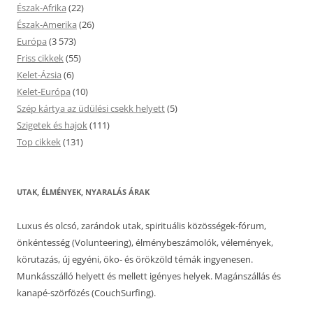
Észak-Afrika
(22)
Észak-Amerika
(26)
Európa
(3 573)
Friss cikkek
(55)
Kelet-Ázsia
(6)
Kelet-Európa
(10)
Szép kártya az üdülési csekk helyett
(5)
Szigetek és hajok
(111)
Top cikkek
(131)
UTAK, ÉLMÉNYEK, NYARALÁS ÁRAK
Luxus és olcsó, zarándok utak, spirituális közösségek-fórum,
önkéntesség (Volunteering), élménybeszámolók, vélemények,
körutazás, új egyéni, öko- és örökzöld témák ingyenesen.
Munkásszálló helyett és mellett igényes helyek. Magánszállás és
kanapé-szörfözés (CouchSurfing).