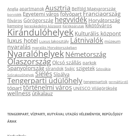
Ausztria
apartmanok
Belföld Magyarország
Anglia
Franciaország
Egyetemi város
folyópart
borvidék
hegyvidék
Horvátország
Görögország
főváros
kikötőváros
kemping
kereskedelmi központ
Kerékpárutak
Kirándulóhelyek
Kulturális központ
Látnivalók
luxus hotel
Luxus lakosztály
múzeum
nyaralás
nyaralás Horvátországban
Nyaralóhelyek
Németország
Olaszország
Olcsó szállás
parkok
Spanyolország
szigetek
strandok
Svájc
Szlovákia
Síelés
Sípálya
Szórakozóhelyek
Tengerparti üdülőhely
tengerpartok
termálfürdő
történelmi város
tópart
UNESCO Világörökség
wellness
útikalauz
TENGERPART, VÍZPARTI, KUTYÁVAL UTAZÁS VÉLEMÉNYEK, REPÜLŐJEGY
ÁRAK