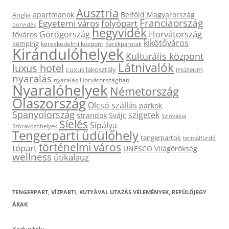
Ausztria
apartmanok
Belföld Magyarország
Anglia
Franciaország
Egyetemi város
folyópart
borvidék
hegyvidék
Horvátország
Görögország
főváros
kikötőváros
kemping
kereskedelmi központ
Kerékpárutak
Kirándulóhelyek
Kulturális központ
Látnivalók
luxus hotel
Luxus lakosztály
múzeum
nyaralás
nyaralás Horvátországban
Nyaralóhelyek
Németország
Olaszország
Olcsó szállás
parkok
Spanyolország
szigetek
strandok
Svájc
Szlovákia
Síelés
Sípálya
Szórakozóhelyek
Tengerparti üdülőhely
tengerpartok
termálfürdő
történelmi város
tópart
UNESCO Világörökség
wellness
útikalauz
TENGERPART, VÍZPARTI, KUTYÁVAL UTAZÁS VÉLEMÉNYEK, REPÜLŐJEGY
ÁRAK