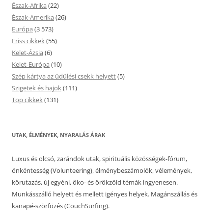
Észak-Afrika
(22)
Észak-Amerika
(26)
Európa
(3 573)
Friss cikkek
(55)
Kelet-Ázsia
(6)
Kelet-Európa
(10)
Szép kártya az üdülési csekk helyett
(5)
Szigetek és hajok
(111)
Top cikkek
(131)
UTAK, ÉLMÉNYEK, NYARALÁS ÁRAK
Luxus és olcsó, zarándok utak, spirituális közösségek-fórum,
önkéntesség (Volunteering), élménybeszámolók, vélemények,
körutazás, új egyéni, öko- és örökzöld témák ingyenesen.
Munkásszálló helyett és mellett igényes helyek. Magánszállás és
kanapé-szörfözés (CouchSurfing).