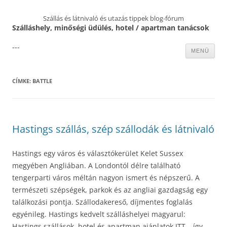
Szállás és látnivaló és utazás tippek blog-fórum
Szálláshely, minőségi üdülés, hotel / apartman tanácsok
---
Kilépés
MENÜ
a
tartalomba
CÍMKE:
BATTLE
Hastings szállás, szép szállodák és látnivaló
Hastings egy város és választókerület Kelet Sussex
megyében Angliában. A Londontól délre található
tengerparti város méltán nagyon ismert és népszerű. A
természeti szépségek, parkok és az angliai gazdagság egy
találkozási pontja. Szállodakereső, díjmentes foglalás
egyénileg. Hastings kedvelt szálláshelyei magyarul:
Hastings szállások, hotel és apartman ajánlatok ITT – így