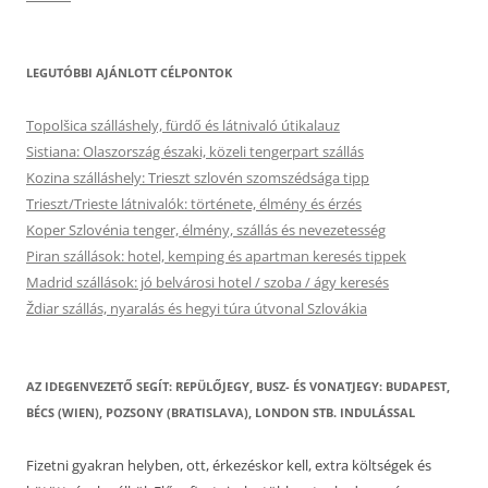
LEGUTÓBBI AJÁNLOTT CÉLPONTOK
Topolšica szálláshely, fürdő és látnivaló útikalauz
Sistiana: Olaszország északi, közeli tengerpart szállás
Kozina szálláshely: Trieszt szlovén szomszédsága tipp
Trieszt/Trieste látnivalók: története, élmény és érzés
Koper Szlovénia tenger, élmény, szállás és nevezetesség
Piran szállások: hotel, kemping és apartman keresés tippek
Madrid szállások: jó belvárosi hotel / szoba / ágy keresés
Ždiar szállás, nyaralás és hegyi túra útvonal Szlovákia
AZ IDEGENVEZETŐ SEGÍT: REPÜLŐJEGY, BUSZ- ÉS VONATJEGY: BUDAPEST,
BÉCS (WIEN), POZSONY (BRATISLAVA), LONDON STB. INDULÁSSAL
Fizetni gyakran helyben, ott, érkezéskor kell, extra költségek és