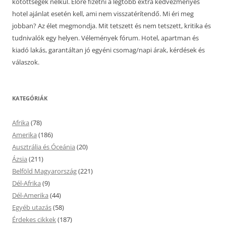
kötöttségek nélkül. Előre fizetni a legtöbb extra kedvezményes
hotel ajánlat esetén kell, ami nem visszatérítendő. Mi éri meg
jobban? Az élet megmondja. Mit tetszett és nem tetszett, kritika és
tudnivalók egy helyen. Vélemények fórum. Hotel, apartman és
kiadó lakás, garantáltan jó egyéni csomag/napi árak, kérdések és
válaszok.
KATEGÓRIÁK
Afrika
(78)
Amerika
(186)
Ausztrália és Óceánia
(20)
Ázsia
(211)
Belföld Magyarország
(221)
Dél-Afrika
(9)
Dél-Amerika
(44)
Egyéb utazás
(58)
Érdekes cikkek
(187)