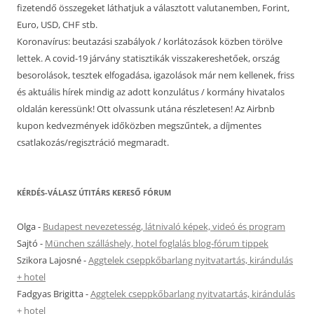
fizetendő összegeket láthatjuk a választott valutanemben, Forint,
Euro, USD, CHF stb.
Koronavírus: beutazási szabályok / korlátozások közben törölve
lettek. A covid-19 járvány statisztikák visszakereshetőek, ország
besorolások, tesztek elfogadása, igazolások már nem kellenek, friss
és aktuális hírek mindig az adott konzulátus / kormány hivatalos
oldalán keressünk! Ott olvassunk utána részletesen! Az Airbnb
kupon kedvezmények időközben megszűntek, a díjmentes
csatlakozás/regisztráció megmaradt.
KÉRDÉS-VÁLASZ ÚTITÁRS KERESŐ FÓRUM
Olga
-
Budapest nevezetesség, látnivaló képek, videó és program
Sajtó
-
München szálláshely, hotel foglalás blog-fórum tippek
Szikora Lajosné
-
Aggtelek cseppkőbarlang nyitvatartás, kirándulás
+ hotel
Fadgyas Brigitta
-
Aggtelek cseppkőbarlang nyitvatartás, kirándulás
+ hotel