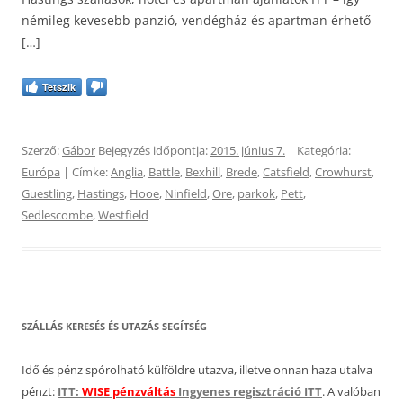
némileg kevesebb panzió, vendégház és apartman érhető
[…]
Tetszik
Szerző:
Gábor
Bejegyzés időpontja:
2015. június 7.
| Kategória:
Európa
| Címke:
Anglia
,
Battle
,
Bexhill
,
Brede
,
Catsfield
,
Crowhurst
,
Guestling
,
Hastings
,
Hooe
,
Ninfield
,
Ore
,
parkok
,
Pett
,
Sedlescombe
,
Westfield
SZÁLLÁS KERESÉS ÉS UTAZÁS SEGÍTSÉG
Idő és pénz spórolható külföldre utazva, illetve onnan haza utalva
pénzt:
ITT:
WISE pénzváltás
Ingyenes regisztráció ITT
. A valóban