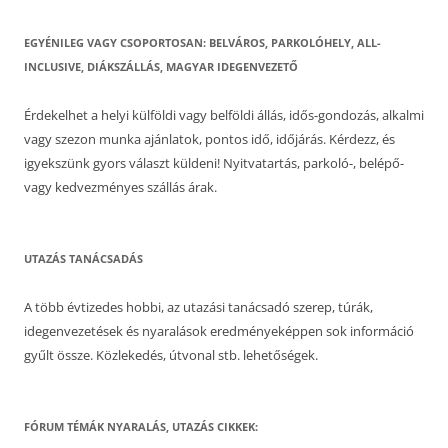
EGYÉNILEG VAGY CSOPORTOSAN: BELVÁROS, PARKOLÓHELY, ALL-
INCLUSIVE, DIÁKSZÁLLÁS, MAGYAR IDEGENVEZETŐ
Érdekelhet a helyi külföldi vagy belföldi állás, idős-gondozás, alkalmi
vagy szezon munka ajánlatok, pontos idő, időjárás. Kérdezz, és
igyekszünk gyors választ küldeni! Nyitvatartás, parkoló-, belépő-
vagy kedvezményes szállás árak.
UTAZÁS TANÁCSADÁS
A több évtizedes hobbi, az utazási tanácsadó szerep, túrák,
idegenvezetések és nyaralások eredményeképpen sok információ
gyűlt össze. Közlekedés, útvonal stb. lehetőségek.
FÓRUM TÉMÁK NYARALÁS, UTAZÁS CIKKEK: