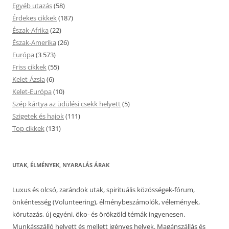
Egyéb utazás
(58)
Érdekes cikkek
(187)
Észak-Afrika
(22)
Észak-Amerika
(26)
Európa
(3 573)
Friss cikkek
(55)
Kelet-Ázsia
(6)
Kelet-Európa
(10)
Szép kártya az üdülési csekk helyett
(5)
Szigetek és hajok
(111)
Top cikkek
(131)
UTAK, ÉLMÉNYEK, NYARALÁS ÁRAK
Luxus és olcsó, zarándok utak, spirituális közösségek-fórum,
önkéntesség (Volunteering), élménybeszámolók, vélemények,
körutazás, új egyéni, öko- és örökzöld témák ingyenesen.
Munkásszálló helyett és mellett igényes helyek. Magánszállás és