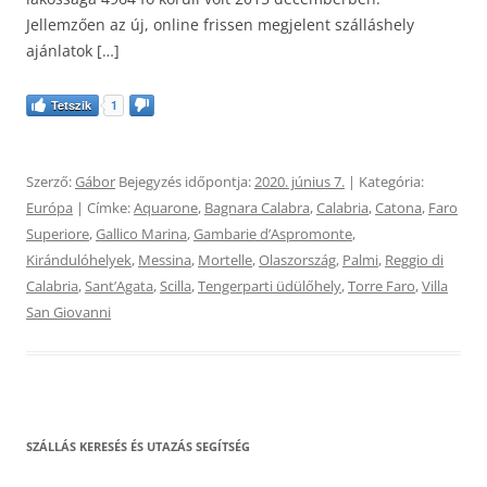
Jellemzően az új, online frissen megjelent szálláshely
ajánlatok […]
Tetszik
1
Szerző:
Gábor
Bejegyzés időpontja:
2020. június 7.
| Kategória:
Európa
| Címke:
Aquarone
,
Bagnara Calabra
,
Calabria
,
Catona
,
Faro
Superiore
,
Gallico Marina
,
Gambarie dʼAspromonte
,
Kirándulóhelyek
,
Messina
,
Mortelle
,
Olaszország
,
Palmi
,
Reggio di
Calabria
,
SantʼAgata
,
Scilla
,
Tengerparti üdülőhely
,
Torre Faro
,
Villa
San Giovanni
SZÁLLÁS KERESÉS ÉS UTAZÁS SEGÍTSÉG