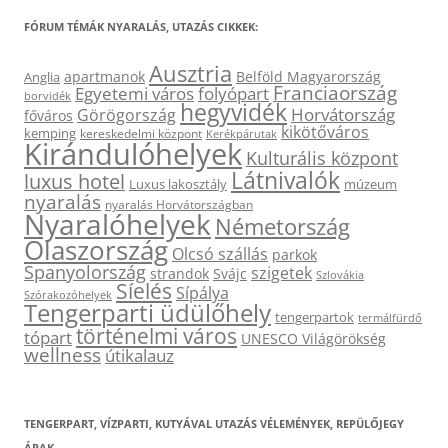
FÓRUM TÉMÁK NYARALÁS, UTAZÁS CIKKEK:
Ausztria
apartmanok
Belföld Magyarország
Anglia
Franciaország
Egyetemi város
folyópart
borvidék
hegyvidék
Horvátország
Görögország
főváros
kikötőváros
kemping
kereskedelmi központ
Kerékpárutak
Kirándulóhelyek
Kulturális központ
Látnivalók
luxus hotel
Luxus lakosztály
múzeum
nyaralás
nyaralás Horvátországban
Nyaralóhelyek
Németország
Olaszország
Olcsó szállás
parkok
Spanyolország
szigetek
strandok
Svájc
Szlovákia
Síelés
Sípálya
Szórakozóhelyek
Tengerparti üdülőhely
tengerpartok
termálfürdő
történelmi város
tópart
UNESCO Világörökség
wellness
útikalauz
TENGERPART, VÍZPARTI, KUTYÁVAL UTAZÁS VÉLEMÉNYEK, REPÜLŐJEGY
ÁRAK