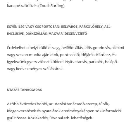
kanapé-szörfözés (CouchSurfing).
EGYÉNILEG VAGY CSOPORTOSAN: BELVÁROS, PARKOLÓHELY, ALL-
INCLUSIVE, DIÁKSZÁLLÁS, MAGYAR IDEGENVEZETŐ
Érdekelhet a helyi külföldi vagy belföldi állás, idős-gondozás, alkalmi
vagy szezon munka ajánlatok, pontos idő, időjárás. Kérdezz, és
igyekszünk gyors választ küldeni! Nyitvatartás, parkoló-, belépő-
vagy kedvezményes szállás árak.
UTAZÁS TANÁCSADÁS
A több évtizedes hobbi, az utazási tanácsadó szerep, túrák,
idegenvezetések és nyaralások eredményeképpen sok információ
gyűlt össze. Közlekedés, útvonal stb. lehetőségek.