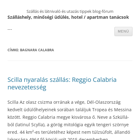
Szállás és látnivaló és utazás tippek blog-fórum
Szálláshely, minőségi üdülés, hotel / apartman tanácsok
---
Kilépés
MENÜ
a
tartalomba
CÍMKE:
BAGNARA CALABRA
Scilla nyaralás szállás: Reggio Calabria
nevezetesség
Scilla Az olasz csizma orrának a vége, Dél-Olaszország
kedvelt üdülőhelyeinek sorában találjuk Tropea és Messina
között. Reggio Calabria megye kisvárosa ő. Neve a Szküllá-
ból (latinul Scylla), a görög mitológia egyik tengeri szörnye
ered. 44 km²-es területéhez képest nem túlzsúfolt, állandó
lakossága 4964 fő körüli volt 2015 decemberben.