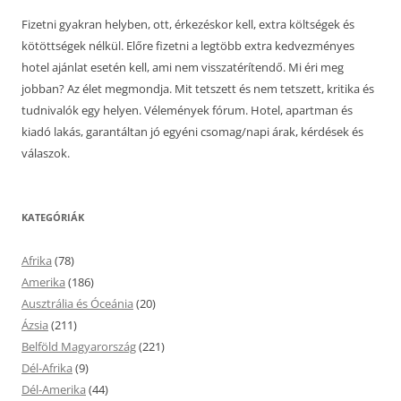
Fizetni gyakran helyben, ott, érkezéskor kell, extra költségek és
kötöttségek nélkül. Előre fizetni a legtöbb extra kedvezményes
hotel ajánlat esetén kell, ami nem visszatérítendő. Mi éri meg
jobban? Az élet megmondja. Mit tetszett és nem tetszett, kritika és
tudnivalók egy helyen. Vélemények fórum. Hotel, apartman és
kiadó lakás, garantáltan jó egyéni csomag/napi árak, kérdések és
válaszok.
KATEGÓRIÁK
Afrika
(78)
Amerika
(186)
Ausztrália és Óceánia
(20)
Ázsia
(211)
Belföld Magyarország
(221)
Dél-Afrika
(9)
Dél-Amerika
(44)