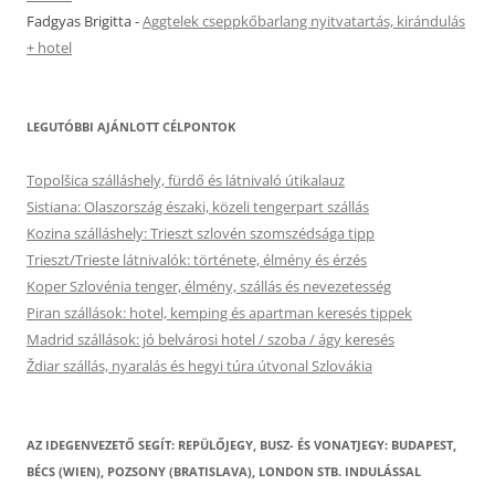
Fadgyas Brigitta
-
Aggtelek cseppkőbarlang nyitvatartás, kirándulás
+ hotel
LEGUTÓBBI AJÁNLOTT CÉLPONTOK
Topolšica szálláshely, fürdő és látnivaló útikalauz
Sistiana: Olaszország északi, közeli tengerpart szállás
Kozina szálláshely: Trieszt szlovén szomszédsága tipp
Trieszt/Trieste látnivalók: története, élmény és érzés
Koper Szlovénia tenger, élmény, szállás és nevezetesség
Piran szállások: hotel, kemping és apartman keresés tippek
Madrid szállások: jó belvárosi hotel / szoba / ágy keresés
Ždiar szállás, nyaralás és hegyi túra útvonal Szlovákia
AZ IDEGENVEZETŐ SEGÍT: REPÜLŐJEGY, BUSZ- ÉS VONATJEGY: BUDAPEST,
BÉCS (WIEN), POZSONY (BRATISLAVA), LONDON STB. INDULÁSSAL