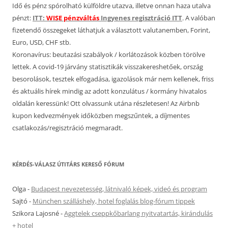
Idő és pénz spórolható külföldre utazva, illetve onnan haza utalva
pénzt:
ITT:
WISE pénzváltás
Ingyenes regisztráció ITT
. A valóban
fizetendő összegeket láthatjuk a választott valutanemben, Forint,
Euro, USD, CHF stb.
Koronavírus: beutazási szabályok / korlátozások közben törölve
lettek. A covid-19 járvány statisztikák visszakereshetőek, ország
besorolások, tesztek elfogadása, igazolások már nem kellenek, friss
és aktuális hírek mindig az adott konzulátus / kormány hivatalos
oldalán keressünk! Ott olvassunk utána részletesen! Az Airbnb
kupon kedvezmények időközben megszűntek, a díjmentes
csatlakozás/regisztráció megmaradt.
KÉRDÉS-VÁLASZ ÚTITÁRS KERESŐ FÓRUM
Olga
-
Budapest nevezetesség, látnivaló képek, videó és program
Sajtó
-
München szálláshely, hotel foglalás blog-fórum tippek
Szikora Lajosné
-
Aggtelek cseppkőbarlang nyitvatartás, kirándulás
+ hotel