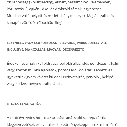
önkéntesség (Volunteering), élménybeszámolók, vélemények,
körutazás, új egyéni, öko- és örökzöld témák ingyenesen.
Munkásszálló helyett és mellett igényes helyek. Magánszállás és
kanapé-szörfözés (CouchSurfing).
EGYÉNILEG VAGY CSOPORTOSAN: BELVÁROS, PARKOLÓHELY, ALL-
INCLUSIVE, DIÁKSZÁLLÁS, MAGYAR IDEGENVEZETŐ
Érdekelhet a helyi külföldi vagy belföldi állás, idős-gondozás, alkalmi
vagy szezon munka ajánlatok, pontos idő, időjárás. Kérdezz, és
igyekszünk gyors választ küldeni! Nyitvatartás, parkoló-, belépő-
vagy kedvezményes szállás árak.
UTAZÁS TANÁCSADÁS
A több évtizedes hobbi, az utazási tanácsadó szerep, túrák,
idegenvezetések és nyaralások eredményeképpen sok információ