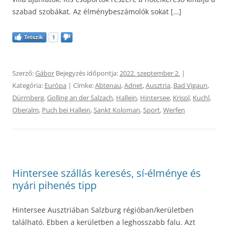
szabad szobákat. Az élménybeszámolók sokat […]
Tetszik
1
Szerző:
Gábor
Bejegyzés időpontja:
2022. szeptember 2.
|
Kategória:
Európa
| Címke:
Abtenau
,
Adnet
,
Ausztria
,
Bad Vigaun
,
Dürrnberg
,
Golling an der Salzach
,
Hallein
,
Hintersee
,
Krispl
,
Kuchl
,
Oberalm
,
Puch bei Hallein
,
Sankt Koloman
,
Sport
,
Werfen
Hintersee szállás keresés, sí-élménye és
nyári pihenés tipp
Hintersee Ausztriában Salzburg régióban/kerületben
található. Ebben a kerületben a leghosszabb falu. Azt