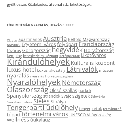
gyűlt össze. Közlekedés, útvonal stb. lehetőségek.
FÓRUM TÉMÁK NYARALÁS, UTAZÁS CIKKEK:
Ausztria
apartmanok
Belföld Magyarország
Anglia
Franciaország
Egyetemi város
folyópart
borvidék
hegyvidék
Horvátország
Görögország
főváros
kikötőváros
kemping
kereskedelmi központ
Kerékpárutak
Kirándulóhelyek
Kulturális központ
Látnivalók
luxus hotel
Luxus lakosztály
múzeum
nyaralás
nyaralás Horvátországban
Nyaralóhelyek
Németország
Olaszország
Olcsó szállás
parkok
Spanyolország
szigetek
strandok
Svájc
Szlovákia
Síelés
Sípálya
Szórakozóhelyek
Tengerparti üdülőhely
tengerpartok
termálfürdő
történelmi város
tópart
UNESCO Világörökség
wellness
útikalauz