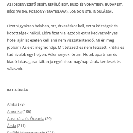
AZ IDEGENVEZETŐ SEGÍT: REPÜLŐJEGY, BUSZ- ÉS VONATJEGY: BUDAPEST,
BÉCS (WIEN), POZSONY (BRATISLAVA), LONDON STB. INDULÁSSAL
Fizetni gyakran helyben, ott, érkezéskor kell, extra költségek és
kötöttségek nélkül. Előre fizetni a legtöbb extra kedvezményes
hotel ajánlat esetén kell, ami nem visszatérítendő. Mi éri meg
jobban? Az élet megmondja. Mit tetszett és nem tetszett, kritika és
tudnivalók egy helyen. Vélemények fórum. Hotel, apartman és
kiadó lakás, garantáltan jó egyéni csomag/napi árak, kérdések és
válaszok.
KATEGÓRIÁK
Afrika
(78)
Amerika
(186)
Ausztrália és Óceánia
(20)
Ázsia
(211)
Belföld Magyarország
(221)