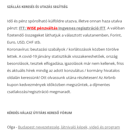
SZÁLLÁS KERESÉS ÉS UTAZÁS SEGÍTSÉG
Idő és pénz spórolható külföldre utazva, illetve onnan haza utalva
pénzt:
ITT:
WISE pénzváltás
Ingyenes regisztráció ITT
. A valóban
fizetendő összegeket láthatjuk a választott valutanemben, Forint,
Euro, USD, CHF stb.
Koronavírus: beutazási szabályok / korlátozások közben törölve
lettek. A covid-19 járvány statisztikák visszakereshetőek, ország
besorolások, tesztek elfogadása, igazolások már nem kellenek, friss
és aktuális hírek mindig az adott konzulátus / kormány hivatalos
oldalán keressünk! Ott olvassunk utána részletesen! Az Airbnb
kupon kedvezmények időközben megszűntek, a díjmentes
csatlakozás/regisztráció megmaradt.
KÉRDÉS-VÁLASZ ÚTITÁRS KERESŐ FÓRUM
Olga
-
Budapest nevezetesség, látnivaló képek, videó és program