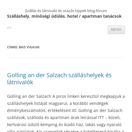
Szállás és látnivaló és utazás tippek blog-fórum
Szálláshely, minőségi üdülés, hotel / apartman tanácsok
---
Kilépés
MENÜ
a
tartalomba
CÍMKE:
BAD VIGAUN
Golling an der Salzach szálláshelyek és
látnivalók
Golling an der Salzach A piros linken keresztül megkapjuk a
szálláshelyek listáját magyarul, a korábbi vendégek
élménybeszámolóit, értékeléseit itt: Golling an der Salzach
szállások, szálloda és apartman árak leírással ITT – közeli,
kertvárosi üdülő kemping és kiadó ház, lakás vagy nyaraló
villa ajánlatok. Kis csoportok részére a hotelkereső kínálja a