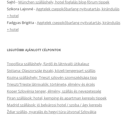
Sajtó
-
München szálláshely, hotel foglalás blog-fórum tippek
Szikora Lajosné
-
Aggtelek cseppkőbarlang nyitvatartás, kirándulás
+ hotel
Fadgyas Brigitta
-
Aggtelek cseppkőbarlang nyitvatartás, kirándulás
+ hotel
LEGUTÓBBI AJÁNLOTT CÉLPONTOK
Topolšica szálláshely, fürdő és látnivaló útikalauz
Sistiana: Olaszország északi, közeli tengerpart szállás
Kozina szálláshely: Trieszt szlovén szomszédsága tipp
Trieszt/Trieste látnivalók: története, élmény és érzés
Koper Szlovénia tenger, élmény, szállás és nevezetesség
Piran szállások: hotel, kemping és apartman keresés tippek
Madrid szállások: jó belvárosi hotel / szoba / ágy keresés
Ždiar szállás, nyaralás és hegyi túra útvonal Szlovákia