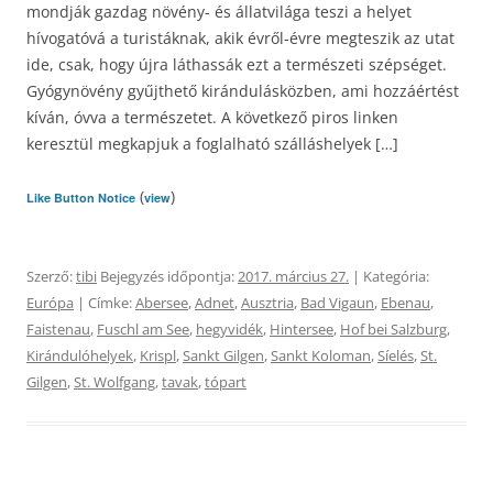
mondják gazdag növény- és állatvilága teszi a helyet
hívogatóvá a turistáknak, akik évről-évre megteszik az utat
ide, csak, hogy újra láthassák ezt a természeti szépséget.
Gyógynövény gyűjthető kirándulásközben, ami hozzáértést
kíván, óvva a természetet. A következő piros linken
keresztül megkapjuk a foglalható szálláshelyek […]
(
)
Like Button Notice
view
Szerző:
tibi
Bejegyzés időpontja:
2017. március 27.
| Kategória:
Európa
| Címke:
Abersee
,
Adnet
,
Ausztria
,
Bad Vigaun
,
Ebenau
,
Faistenau
,
Fuschl am See
,
hegyvidék
,
Hintersee
,
Hof bei Salzburg
,
Kirándulóhelyek
,
Krispl
,
Sankt Gilgen
,
Sankt Koloman
,
Síelés
,
St.
Gilgen
,
St. Wolfgang
,
tavak
,
tópart