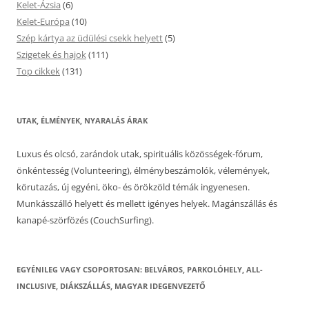
Kelet-Ázsia
(6)
Kelet-Európa
(10)
Szép kártya az üdülési csekk helyett
(5)
Szigetek és hajok
(111)
Top cikkek
(131)
UTAK, ÉLMÉNYEK, NYARALÁS ÁRAK
Luxus és olcsó, zarándok utak, spirituális közösségek-fórum,
önkéntesség (Volunteering), élménybeszámolók, vélemények,
körutazás, új egyéni, öko- és örökzöld témák ingyenesen.
Munkásszálló helyett és mellett igényes helyek. Magánszállás és
kanapé-szörfözés (CouchSurfing).
EGYÉNILEG VAGY CSOPORTOSAN: BELVÁROS, PARKOLÓHELY, ALL-
INCLUSIVE, DIÁKSZÁLLÁS, MAGYAR IDEGENVEZETŐ