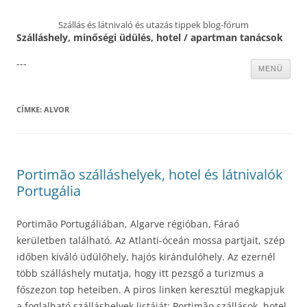
Szállás és látnivaló és utazás tippek blog-fórum
Szálláshely, minőségi üdülés, hotel / apartman tanácsok
---
Kilépés
MENÜ
a
tartalomba
CÍMKE:
ALVOR
Portimão szálláshelyek, hotel és látnivalók
Portugália
Portimão Portugáliában, Algarve régióban, Fáraó
kerületben található. Az Atlanti-óceán mossa partjait, szép
időben kiváló üdülőhely, hajós kirándulóhely. Az ezernél
több szálláshely mutatja, hogy itt pezsgő a turizmus a
főszezon top heteiben. A piros linken keresztül megkapjuk
a foglalható szálláshelyek listáját: Portimão szállások, hotel