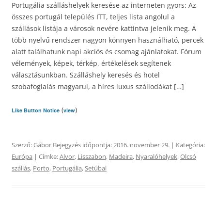
Portugália szálláshelyek keresése az interneten gyors: Az
összes portugál település ITT, teljes lista angolul a
szállások listája a városok nevére kattintva jelenik meg. A
több nyelvű rendszer nagyon könnyen használható, percek
alatt találhatunk napi akciós és csomag ajánlatokat. Fórum
vélemények, képek, térkép, értékelések segítenek
választásunkban. Szálláshely keresés és hotel
szobafoglalás magyarul, a híres luxus szállodákat […]
(
)
Like Button Notice
view
Szerző:
Gábor
Bejegyzés időpontja:
2016. november 29.
| Kategória:
Európa
| Címke:
Alvor
,
Lisszabon
,
Madeira
,
Nyaralóhelyek
,
Olcsó
szállás
,
Porto
,
Portugália
,
Setúbal