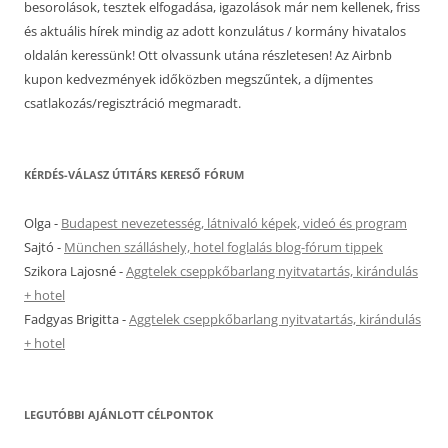
besorolások, tesztek elfogadása, igazolások már nem kellenek, friss
és aktuális hírek mindig az adott konzulátus / kormány hivatalos
oldalán keressünk! Ott olvassunk utána részletesen! Az Airbnb
kupon kedvezmények időközben megszűntek, a díjmentes
csatlakozás/regisztráció megmaradt.
KÉRDÉS-VÁLASZ ÚTITÁRS KERESŐ FÓRUM
Olga
-
Budapest nevezetesség, látnivaló képek, videó és program
Sajtó
-
München szálláshely, hotel foglalás blog-fórum tippek
Szikora Lajosné
-
Aggtelek cseppkőbarlang nyitvatartás, kirándulás
+ hotel
Fadgyas Brigitta
-
Aggtelek cseppkőbarlang nyitvatartás, kirándulás
+ hotel
LEGUTÓBBI AJÁNLOTT CÉLPONTOK