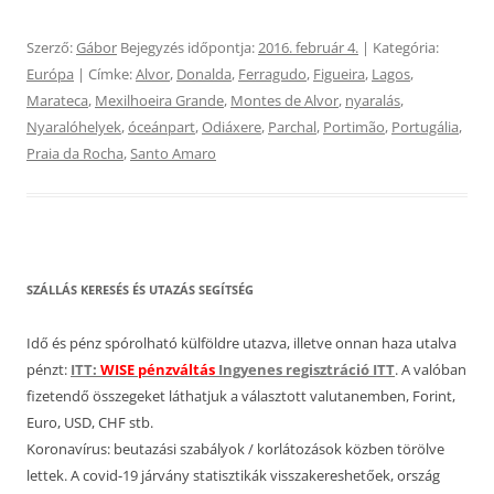
Szerző:
Gábor
Bejegyzés időpontja:
2016. február 4.
| Kategória:
Európa
| Címke:
Alvor
,
Donalda
,
Ferragudo
,
Figueira
,
Lagos
,
Marateca
,
Mexilhoeira Grande
,
Montes de Alvor
,
nyaralás
,
Nyaralóhelyek
,
óceánpart
,
Odiáxere
,
Parchal
,
Portimão
,
Portugália
,
Praia da Rocha
,
Santo Amaro
SZÁLLÁS KERESÉS ÉS UTAZÁS SEGÍTSÉG
Idő és pénz spórolható külföldre utazva, illetve onnan haza utalva
pénzt:
ITT:
WISE pénzváltás
Ingyenes regisztráció ITT
. A valóban
fizetendő összegeket láthatjuk a választott valutanemben, Forint,
Euro, USD, CHF stb.
Koronavírus: beutazási szabályok / korlátozások közben törölve
lettek. A covid-19 járvány statisztikák visszakereshetőek, ország