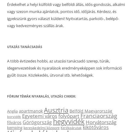
Érdekelhet a helyi külföldi vagy belföldi állás, idős-gondozás, alkalmi
vagy szezon munka ajánlatok, pontos idő, időjárás. Kérdezz, és
igyekszünk gyors választ küldeni! Nyitvatartás, parkoló-, belépő-
vagy kedvezményes szállás árak.
UTAZÁS TANÁCSADÁS
A több évtizedes hobbi, az utazási tanácsadó szerep, túrák,
idegenvezetések és nyaralások eredményeképpen sok információ
gyűlt össze. Közlekedés, útvonal stb. lehetőségek.
FÓRUM TÉMÁK NYARALÁS, UTAZÁS CIKKEK:
Ausztria
apartmanok
Belföld Magyarország
Anglia
Franciaország
Egyetemi város
folyópart
borvidék
hegyvidék
Horvátország
Görögország
főváros
kikötőváros
kemping
kereskedelmi központ
Kerékpárutak