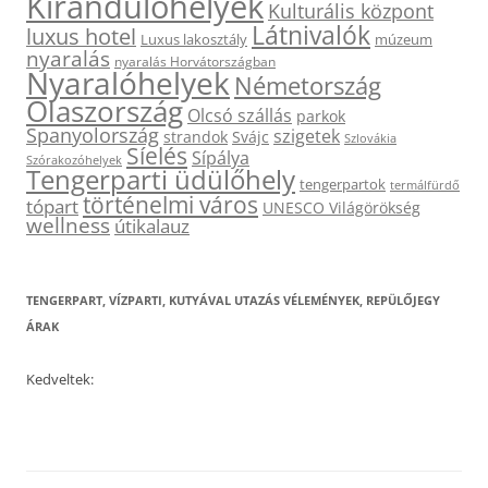
Kirándulóhelyek
Kulturális központ
Látnivalók
luxus hotel
Luxus lakosztály
múzeum
nyaralás
nyaralás Horvátországban
Nyaralóhelyek
Németország
Olaszország
Olcsó szállás
parkok
Spanyolország
szigetek
strandok
Svájc
Szlovákia
Síelés
Sípálya
Szórakozóhelyek
Tengerparti üdülőhely
tengerpartok
termálfürdő
történelmi város
tópart
UNESCO Világörökség
wellness
útikalauz
TENGERPART, VÍZPARTI, KUTYÁVAL UTAZÁS VÉLEMÉNYEK, REPÜLŐJEGY
ÁRAK
Kedveltek: