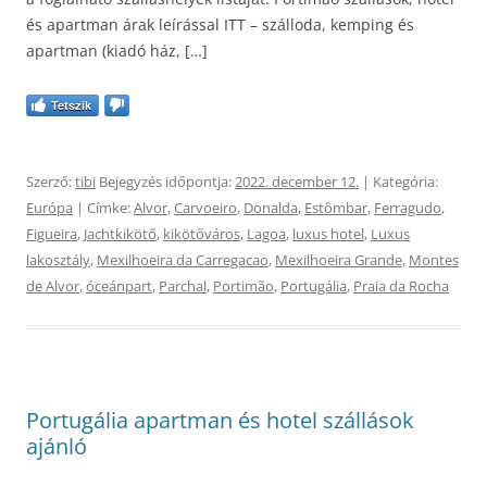
és apartman árak leírással ITT – szálloda, kemping és
apartman (kiadó ház, […]
Tetszik
Szerző:
tibi
Bejegyzés időpontja:
2022. december 12.
| Kategória:
Európa
| Címke:
Alvor
,
Carvoeiro
,
Donalda
,
Estômbar
,
Ferragudo
,
Figueira
,
Jachtkikötő
,
kikötőváros
,
Lagoa
,
luxus hotel
,
Luxus
lakosztály
,
Mexilhoeira da Carregacao
,
Mexilhoeira Grande
,
Montes
de Alvor
,
óceánpart
,
Parchal
,
Portimão
,
Portugália
,
Praia da Rocha
Portugália apartman és hotel szállások
ajánló