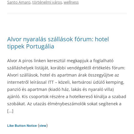
Santo Amaro
,
történelmi város
,
wellness
Alvor nyaralás szállások fórum: hotel
tippek Portugália
Alvor A piros linken keresztül megkapjuk a foglalható
szálláshelyek listáját, korábbi vendégektől értékelés fórum:
Alvori szállások, hotel és apartman árak összegyűjtve az
internetről leírással ITT – közeli, kertvárosi üdülő kemping,
panzió és apartman (kiadó ház, lakás és nyaraló villa)
ajánló. Kis csoportok részére a hotelkereső kínálja a szabad
szobákat. Az utazás élménybeszámolók sokat segítenek a
[…]
(
)
Like Button Notice
view