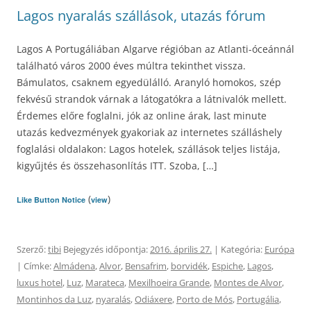
Lagos nyaralás szállások, utazás fórum
Lagos A Portugáliában Algarve régióban az Atlanti-óceánnál
található város 2000 éves múltra tekinthet vissza.
Bámulatos, csaknem egyedülálló. Aranyló homokos, szép
fekvésű strandok várnak a látogatókra a látnivalók mellett.
Érdemes előre foglalni, jók az online árak, last minute
utazás kedvezmények gyakoriak az internetes szálláshely
foglalási oldalakon: Lagos hotelek, szállások teljes listája,
kigyűjtés és összehasonlítás ITT. Szoba, […]
(
)
Like Button Notice
view
Szerző:
tibi
Bejegyzés időpontja:
2016. április 27.
| Kategória:
Európa
| Címke:
Almádena
,
Alvor
,
Bensafrim
,
borvidék
,
Espiche
,
Lagos
,
luxus hotel
,
Luz
,
Marateca
,
Mexilhoeira Grande
,
Montes de Alvor
,
Montinhos da Luz
,
nyaralás
,
Odiáxere
,
Porto de Mós
,
Portugália
,