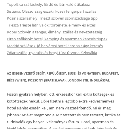
Topolšica szálláshely, fürdő és látnivaló útikalauz
Sistiana: Olaszország északi, közeli tengerpart szállás
Kozina szálláshely: Trieszt szlovén szomszédsága tipp
Trieszt/Trieste látnivalók: története, élmény és érzés
Koper Szlovénia tenger, élmény, szállás és nevezetesség
Piran szállások: hotel, kemping és apartman keresés tippek
Madrid szállások: jó belvárosi hotel / szoba / ágy keresés
Ždiar szállás, nyaralás és hegyi túra útvonal Szlovákia
AZ IDEGENVEZETŐ SEGÍT: REPÜLŐJEGY, BUSZ- ÉS VONATJEGY: BUDAPEST,
BÉCS (WIEN), POZSONY (BRATISLAVA), LONDON STB. INDULÁSSAL
Fizetni gyakran helyben, ott, érkezéskor kell, extra költségek és
kötöttségek nélkül. Előre fizetni a legtöbb extra kedvezményes
hotel ajánlat esetén kell, ami nem visszatérítendő. Mi éri meg
jobban? Az élet megmondja. Mit tetszett és nem tetszett, kritika és
tudnivalók egy helyen. Vélemények fórum. Hotel, apartman és
kiadó lakás, garantáltan jó egyéni csomag/napi árak, kérdések és