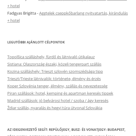
+ hotel
Fadgyas Brigitta
-
Aggtelek cseppkőbarlang nyitvatartás, kirándulás
+ hotel
LEGUTÓBBI AJÁNLOTT CÉLPONTOK
Topolšica szálláshely, fürdő és látnivaló útikalauz
Sistiana: Olaszország északi, közeli tengerpart szállás
Kozina szálláshely: Trieszt szlovén szomszédsága tipp
Trieszt/Trieste látnivalók: története, élmény és érzés
Koper Szlovénia tenger, élmény, szállás és nevezetesség
Piran szállások: hotel, kemping és apartman keresés tippek
Madrid szállások: jó belvárosi hotel / szoba / ágy keresés
Ždiar szállás, nyaralás és hegyi túra útvonal Szlovákia
AZ IDEGENVEZETŐ SEGÍT: REPÜLŐJEGY, BUSZ- ÉS VONATJEGY: BUDAPEST,