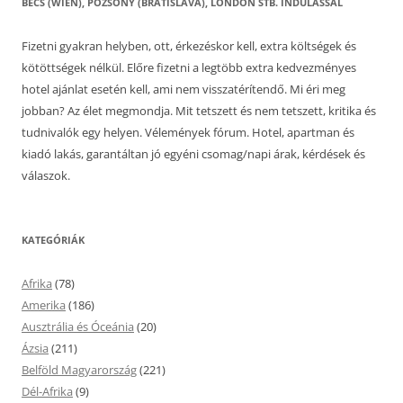
BÉCS (WIEN), POZSONY (BRATISLAVA), LONDON STB. INDULÁSSAL
Fizetni gyakran helyben, ott, érkezéskor kell, extra költségek és
kötöttségek nélkül. Előre fizetni a legtöbb extra kedvezményes
hotel ajánlat esetén kell, ami nem visszatérítendő. Mi éri meg
jobban? Az élet megmondja. Mit tetszett és nem tetszett, kritika és
tudnivalók egy helyen. Vélemények fórum. Hotel, apartman és
kiadó lakás, garantáltan jó egyéni csomag/napi árak, kérdések és
válaszok.
KATEGÓRIÁK
Afrika
(78)
Amerika
(186)
Ausztrália és Óceánia
(20)
Ázsia
(211)
Belföld Magyarország
(221)
Dél-Afrika
(9)