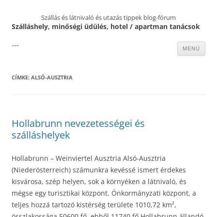
Szállás és látnivaló és utazás tippek blog-fórum
Szálláshely, minőségi üdülés, hotel / apartman tanácsok
---
Kilépés
MENÜ
a
tartalomba
CÍMKE:
ALSÓ-AUSZTRIA
Hollabrunn nevezetességei és
szálláshelyek
Hollabrunn – Weinviertel Ausztria Alsó-Ausztria
(Niederösterreich) számunkra kevéssé ismert érdekes
kisvárosa, szép helyen, sok a környéken a látnivaló, és
mégse egy turisztikai központ. Önkormányzati központ, a
teljes hozzá tartozó kistérség területe 1010,72 km²,
összlakossága 50600 fő, ebből 11740 fő Hollabrunn állandó