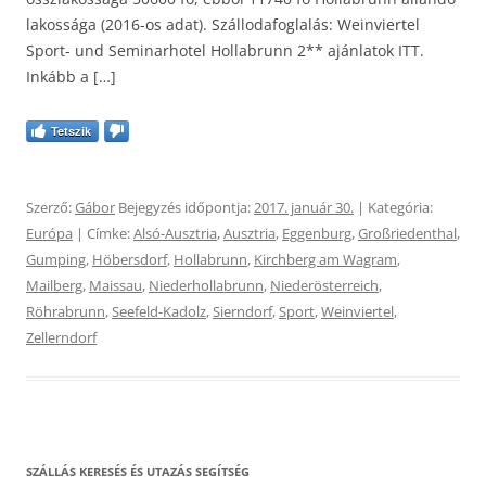
lakossága (2016-os adat). Szállodafoglalás: Weinviertel
Sport- und Seminarhotel Hollabrunn 2** ajánlatok ITT.
Inkább a […]
Tetszik
Szerző:
Gábor
Bejegyzés időpontja:
2017. január 30.
| Kategória:
Európa
| Címke:
Alsó-Ausztria
,
Ausztria
,
Eggenburg
,
Großriedenthal
,
Gumping
,
Höbersdorf
,
Hollabrunn
,
Kirchberg am Wagram
,
Mailberg
,
Maissau
,
Niederhollabrunn
,
Niederösterreich
,
Röhrabrunn
,
Seefeld-Kadolz
,
Sierndorf
,
Sport
,
Weinviertel
,
Zellerndorf
SZÁLLÁS KERESÉS ÉS UTAZÁS SEGÍTSÉG