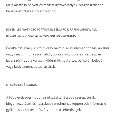
Munkásszálló helyett és mellett igényes helyek. Magánszállás és
kanapé-szörfözés (CouchSurfing).
EGYÉNILEG VAGY CSOPORTOSAN: BELVÁROS, PARKOLÓHELY, ALL-
INCLUSIVE, DIÁKSZÁLLÁS, MAGYAR IDEGENVEZETŐ
Érdekelhet a helyi külföldi vagy belföldi állás, idős-gondozás, alkalmi
vagy szezon munka ajánlatok, pontos idő, időjárás. Kérdezz, és
igyekszünk gyors választ küldeni! Nyitvatartás, parkoló-, belépő-
vagy kedvezményes szállás árak.
UTAZÁS TANÁCSADÁS
A több évtizedes hobbi, az utazási tanácsadó szerep, túrák,
idegenvezetések és nyaralások eredményeképpen sok információ
gyűlt össze. Közlekedés, útvonal stb. lehetőségek.