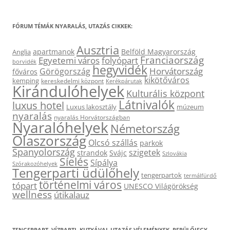
FÓRUM TÉMÁK NYARALÁS, UTAZÁS CIKKEK:
Ausztria
apartmanok
Belföld Magyarország
Anglia
Franciaország
Egyetemi város
folyópart
borvidék
hegyvidék
Horvátország
Görögország
főváros
kikötőváros
kemping
kereskedelmi központ
Kerékpárutak
Kirándulóhelyek
Kulturális központ
Látnivalók
luxus hotel
Luxus lakosztály
múzeum
nyaralás
nyaralás Horvátországban
Nyaralóhelyek
Németország
Olaszország
Olcsó szállás
parkok
Spanyolország
szigetek
strandok
Svájc
Szlovákia
Síelés
Sípálya
Szórakozóhelyek
Tengerparti üdülőhely
tengerpartok
termálfürdő
történelmi város
tópart
UNESCO Világörökség
wellness
útikalauz
TENGERPART, VÍZPARTI, KUTYÁVAL UTAZÁS VÉLEMÉNYEK, REPÜLŐJEGY