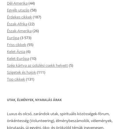
Dél-Amerika
(44)
Egyéb utazás
(58)
Érdekes cikkek
(187)
Észak-Afrika
(22)
Észak-Amerika
(26)
Európa
(3 573)
Friss cikkek
(55)
Kelet-Ázsia
(6)
Kelet-Európa
(10)
Szép kártya az üdülési csekk helyett
(5)
Szigetek és hajok
(111)
Top cikkek
(131)
UTAK, ÉLMÉNYEK, NYARALÁS ÁRAK
Luxus és olcsó, zarándok utak, spirituális közösségek-fórum,
önkéntesség (Volunteering), élménybeszámolók, vélemények,
körutazás, új egyéni, öko- és örökzöld témák ingyenesen.