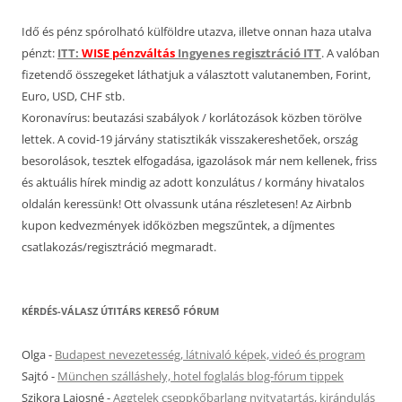
Idő és pénz spórolható külföldre utazva, illetve onnan haza utalva
pénzt:
ITT:
WISE pénzváltás
Ingyenes regisztráció ITT
. A valóban
fizetendő összegeket láthatjuk a választott valutanemben, Forint,
Euro, USD, CHF stb.
Koronavírus: beutazási szabályok / korlátozások közben törölve
lettek. A covid-19 járvány statisztikák visszakereshetőek, ország
besorolások, tesztek elfogadása, igazolások már nem kellenek, friss
és aktuális hírek mindig az adott konzulátus / kormány hivatalos
oldalán keressünk! Ott olvassunk utána részletesen! Az Airbnb
kupon kedvezmények időközben megszűntek, a díjmentes
csatlakozás/regisztráció megmaradt.
KÉRDÉS-VÁLASZ ÚTITÁRS KERESŐ FÓRUM
Olga
-
Budapest nevezetesség, látnivaló képek, videó és program
Sajtó
-
München szálláshely, hotel foglalás blog-fórum tippek
Szikora Lajosné
-
Aggtelek cseppkőbarlang nyitvatartás, kirándulás